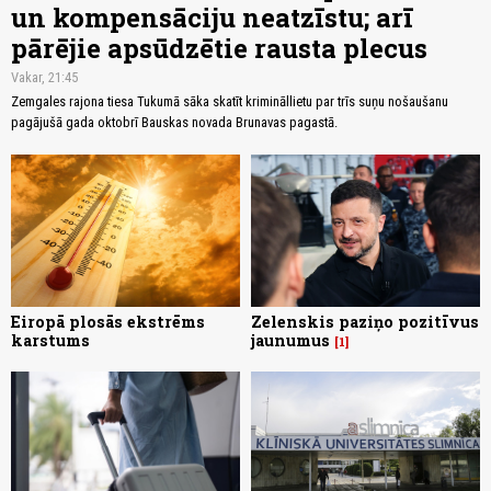
un kompensāciju neatzīstu; arī
pārējie apsūdzētie rausta plecus
Vakar, 21:45
Zemgales rajona tiesa Tukumā sāka skatīt krimināllietu par trīs suņu nošaušanu
pagājušā gada oktobrī Bauskas novada Brunavas pagastā.
Eiropā plosās ekstrēms
Zelenskis paziņo pozitīvus
karstums
jaunumus
1