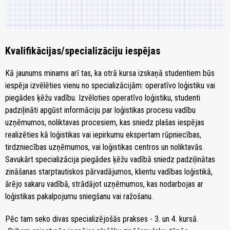
Kvalifikācijas/specializāciju iespējas
Kā jaunums minams arī tas, ka otrā kursa izskaņā studentiem būs
iespēja izvēlēties vienu no specializācijām: operatīvo loģistiku vai
piegādes ķēžu vadību. Izvēloties operatīvo loģistiku, studenti
padziļināti apgūst informāciju par loģistikas procesu vadību
uzņēmumos, noliktavas procesiem, kas sniedz plašas iespējas
realizēties kā loģistikas vai iepirkumu ekspertam rūpniecības,
tirdzniecības uzņēmumos, vai loģistikas centros un noliktavās.
Savukārt specializācija piegādes ķēžu vadībā sniedz padziļinātas
zināšanas starptautiskos pārvadājumos, klientu vadības loģistikā,
ārējo sakaru vadībā, strādājot uzņēmumos, kas nodarbojas ar
loģistikas pakalpojumu sniegšanu vai ražošanu.
Pēc tam seko divas specializējošās prakses - 3. un 4. kursā.