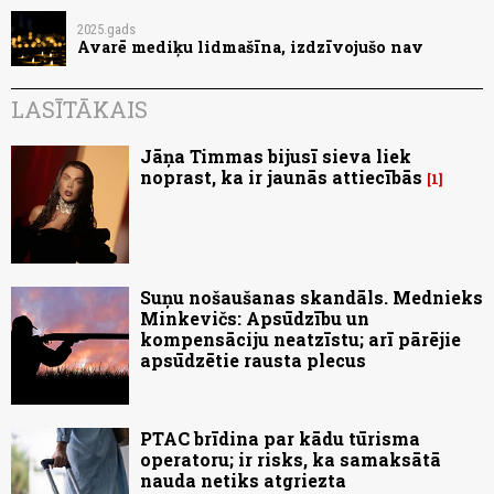
2025.gads
Avarē mediķu lidmašīna, izdzīvojušo nav
LASĪTĀKAIS
Jāņa Timmas bijusī sieva liek
noprast, ka ir jaunās attiecībās
1
Suņu nošaušanas skandāls. Mednieks
Minkevičs: Apsūdzību un
kompensāciju neatzīstu; arī pārējie
apsūdzētie rausta plecus
PTAC brīdina par kādu tūrisma
operatoru; ir risks, ka samaksātā
nauda netiks atgriezta