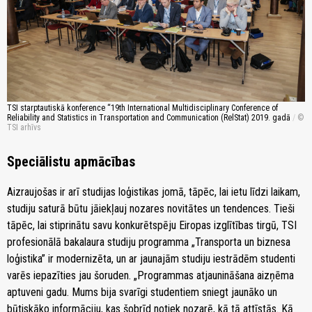
TSI starptautiskā konference “19th International Multidisciplinary Conference of
Reliability and Statistics in Transportation and Communication (RelStat) 2019. gadā
/
TSI arhīvs
Speciālistu apmācības
Aizraujošas ir arī studijas loģistikas jomā, tāpēc, lai ietu līdzi laikam,
studiju saturā būtu jāiekļauj nozares novitātes un tendences. Tieši
tāpēc, lai stiprinātu savu konkurētspēju Eiropas izglītības tirgū, TSI
profesionālā bakalaura studiju programma „Transporta un biznesa
loģistika” ir modernizēta, un ar jaunajām studiju iestrādēm studenti
varēs iepazīties jau šoruden. „Programmas atjaunināšana aizņēma
aptuveni gadu. Mums bija svarīgi studentiem sniegt jaunāko un
būtiskāko informāciju, kas šobrīd notiek nozarē, kā tā attīstās. Kā