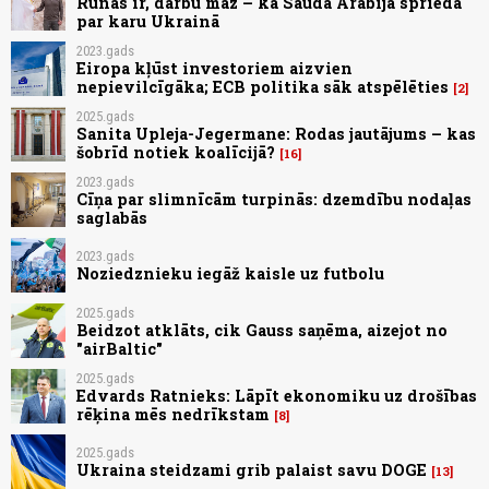
Runas ir, darbu maz – kā Saūda Arābijā sprieda
par karu Ukrainā
2023.gads
Eiropa kļūst investoriem aizvien
nepievilcīgāka; ECB politika sāk atspēlēties
2
2025.gads
Sanita Upleja-Jegermane: Rodas jautājums – kas
šobrīd notiek koalīcijā?
16
2023.gads
Cīņa par slimnīcām turpinās: dzemdību nodaļas
saglabās
2023.gads
Noziedznieku iegāž kaisle uz futbolu
2025.gads
Beidzot atklāts, cik Gauss saņēma, aizejot no
"airBaltic"
2025.gads
Edvards Ratnieks: Lāpīt ekonomiku uz drošības
rēķina mēs nedrīkstam
8
2025.gads
Ukraina steidzami grib palaist savu DOGE
13