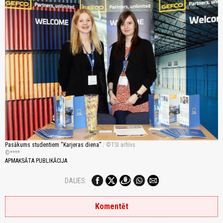
Pasākums studentiem “Karjeras diena”
/
TSI arhīvs
****
APMAKSĀTA PUBLIKĀCIJA
DALIES:
Komentēt