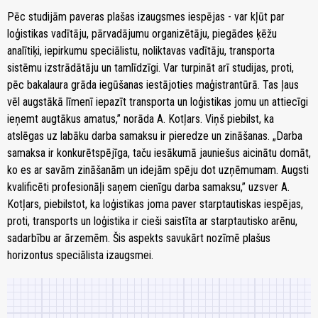
Pēc studijām paveras plašas izaugsmes iespējas - var kļūt par
loģistikas vadītāju, pārvadājumu organizētāju, piegādes ķēžu
analītiķi, iepirkumu speciālistu, noliktavas vadītāju, transporta
sistēmu izstrādātāju un tamlīdzīgi. Var turpināt arī studijas, proti,
pēc bakalaura grāda iegūšanas iestājoties maģistrantūrā. Tas ļaus
vēl augstākā līmenī iepazīt transporta un loģistikas jomu un attiecīgi
ieņemt augtākus amatus,” norāda A. Kotļars. Viņš piebilst, ka
atslēgas uz labāku darba samaksu ir pieredze un zināšanas. „Darba
samaksa ir konkurētspējīga, taču iesākumā jauniešus aicinātu domāt,
ko es ar savām zināšanām un idejām spēju dot uzņēmumam. Augsti
kvalificēti profesionāļi saņem cienīgu darba samaksu,” uzsver A.
Kotļars, piebilstot, ka loģistikas joma paver starptautiskas iespējas,
proti, transports un loģistika ir cieši saistīta ar starptautisko arēnu,
sadarbību ar ārzemēm. Šis aspekts savukārt nozīmē plašus
horizontus speciālista izaugsmei.