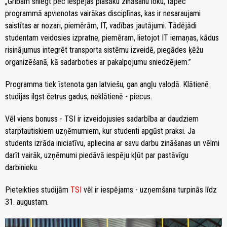
„Gribam sniegt pēc iespējas plašāku zināšanu loku, tāpēc
programmā apvienotas vairākas disciplīnas, kas ir nesaraujami
saistītas ar nozari, piemērām, IT, vadības jautājumi. Tādējādi
studentam veidosies izpratne, piemēram, lietojot IT iemaņas, kādus
risinājumus integrēt transporta sistēmu izveidē, piegādes ķēžu
organizēšanā, kā sadarboties ar pakalpojumu sniedzējiem.”
Programma tiek īstenota gan latviešu, gan angļu valodā. Klātienē
studijas ilgst četrus gadus, neklātienē - piecus.
Vēl viens bonuss - TSI ir izveidojusies sadarbība ar daudziem
starptautiskiem uzņēmumiem, kur studenti apgūst praksi. Ja
students izrāda iniciatīvu, apliecina ar savu darbu zināšanas un vēlmi
darīt vairāk, uzņēmumi piedāvā iespēju kļūt par pastāvīgu
darbinieku.
Pieteikties studijām
TSI
vēl ir iespējams - uzņemšana turpinās līdz
31. augustam.