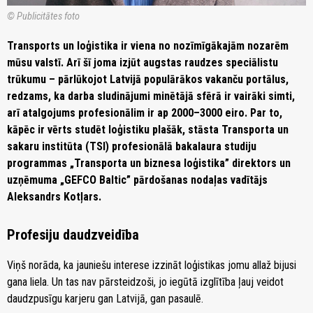
© Publicitātes foto
Transports un loģistika ir viena no nozīmīgākajām nozarēm
mūsu valstī. Arī šī joma izjūt augstas raudzes speciālistu
trūkumu – pārlūkojot Latvijā populārākos vakanču portālus,
redzams, ka darba sludinājumi minētājā sfērā ir vairāki simti,
arī atalgojums profesionālim ir ap 2000–3000 eiro. Par to,
kāpēc ir vērts studēt loģistiku plašāk, stāsta Transporta un
sakaru institūta (TSI) profesionālā bakalaura studiju
programmas „Transporta un biznesa loģistika” direktors un
uzņēmuma „GEFCO Baltic” pārdošanas nodaļas vadītājs
Aleksandrs Kotļars.
Profesiju daudzveidība
Viņš norāda, ka jauniešu interese izzināt loģistikas jomu allaž bijusi
gana liela. Un tas nav pārsteidzoši, jo iegūtā izglītība ļauj veidot
daudzpusīgu karjeru gan Latvijā, gan pasaulē.