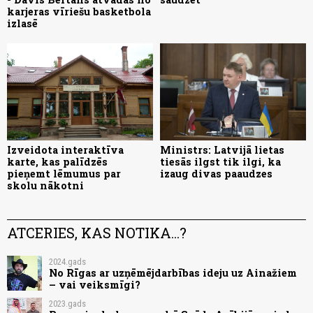
karjeras vīriešu basketbola
izlasē
Izveidota interaktīva
Ministrs: Latvijā lietas
karte, kas palīdzēs
tiesās ilgst tik ilgi, ka
pieņemt lēmumus par
izaug divas paaudzes
skolu nākotni
ATCERIES, KAS NOTIKA...?
2024.gads
No Rīgas ar uzņēmējdarbības ideju uz Ainažiem
– vai veiksmīgi?
2023.gads