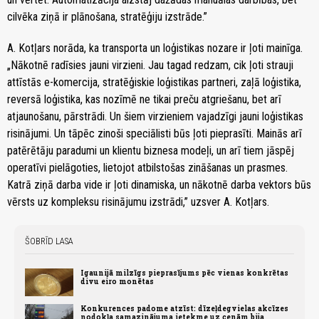
cilvēka ziņā ir plānošana, stratēģiju izstrāde.”
A. Kotļars norāda, ka transporta un loģistikas nozare ir ļoti mainīga.
„Nākotnē radīsies jauni virzieni. Jau tagad redzam, cik ļoti strauji
attīstās e-komercija, stratēģiskie loģistikas partneri, zaļā loģistika,
reversā loģistika, kas nozīmē ne tikai preču atgriešanu, bet arī
atjaunošanu, pārstrādi. Un šiem virzieniem vajadzīgi jauni loģistikas
risinājumi. Un tāpēc zinoši speciālisti būs ļoti pieprasīti. Mainās arī
patērētāju paradumi un klientu biznesa modeļi, un arī tiem jāspēj
operatīvi pielāgoties, lietojot atbilstošas zināšanas un prasmes.
Katrā ziņā darba vide ir ļoti dinamiska, un nākotnē darba vektors būs
vērsts uz kompleksu risinājumu izstrādi,” uzsver A. Kotļars.
ŠOBRĪD LASA
Igaunijā milzīgs pieprasījums pēc vienas konkrētas
divu eiro monētas
Konkurences padome atzīst: dīzeļdegvielas akcīzes
nodokļa samazinājuma ietekme uz cenām bija