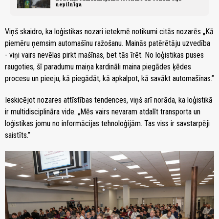
nepilnīga
Viņš skaidro, ka loģistikas nozari ietekmē notikumi citās nozarēs „Kā
piemēru ņemsim automašīnu ražošanu. Mainās patērētāju uzvedība
- viņi vairs nevēlas pirkt mašīnas, bet tās īrēt. No loģistikas puses
raugoties, šī paradumu maiņa kardināli maina piegādes ķēdes
procesu un pieeju, kā piegādāt, kā apkalpot, kā savākt automašīnas.”
Ieskicējot nozares attīstības tendences, viņš arī norāda, ka loģistikā
ir multidisciplināra vide. „Mēs vairs nevaram atdalīt transporta un
loģistikas jomu no informācijas tehnoloģijām. Tas viss ir savstarpēji
saistīts.”