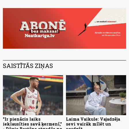
SAISTĪTĀS ZIŅAS
"Ir pienācis laiks
Laima Vaikule: Vajadzēja
ieklausīties savā ķermenī,"
sevi vairāk mīlēt un
- Dāvis Bertāns atvadās no
saudzēt