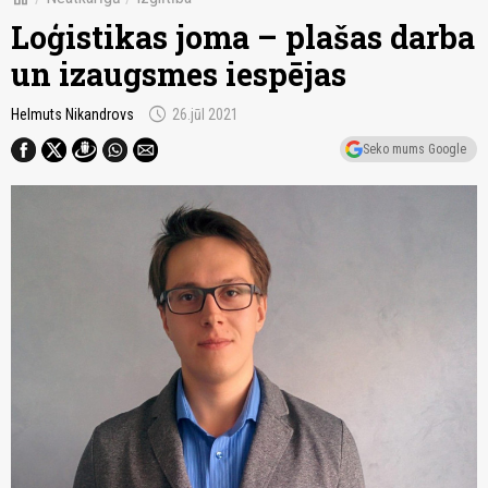
Loģistikas joma – plašas darba
un izaugsmes iespējas
schedule
Helmuts Nikandrovs
26.jūl 2021
Seko mums Google