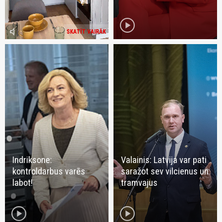
play_circle
volume_mute
SKATĪT VAIRĀK
Indriksone:
Valainis: Latvija var pati
kontroldarbus varēs
saražot sev vilcienus un
labot!
tramvajus
play_circle
play_circle