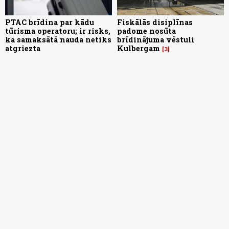
PTAC brīdina par kādu
Fiskālās disiplīnas
tūrisma operatoru; ir risks,
padome nosūta
ka samaksātā nauda netiks
brīdinājuma vēstuli
atgriezta
Kulbergam
3