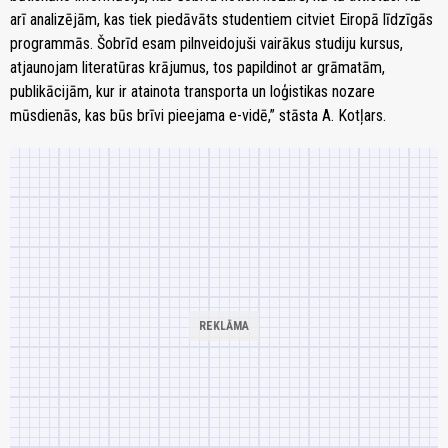
arī analizējām, kas tiek piedāvāts studentiem citviet Eiropā līdzīgās
programmās. Šobrīd esam pilnveidojuši vairākus studiju kursus,
atjaunojam literatūras krājumus, tos papildinot ar grāmatām,
publikācijām, kur ir atainota transporta un loģistikas nozare
mūsdienās, kas būs brīvi pieejama e-vidē,” stāsta A. Kotļars.