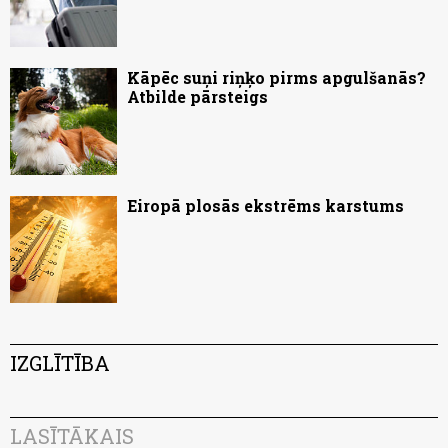
Kāpēc suņi riņķo pirms apgulšanās?
Atbilde pārsteigs
Eiropā plosās ekstrēms karstums
IZGLĪTĪBA
LASĪTĀKAIS