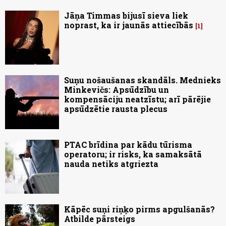
Jāņa Timmas bijusī sieva liek
noprast, ka ir jaunās attiecībās
1
Suņu nošaušanas skandāls. Mednieks
Minkevičs: Apsūdzību un
kompensāciju neatzīstu; arī pārējie
apsūdzētie rausta plecus
PTAC brīdina par kādu tūrisma
operatoru; ir risks, ka samaksātā
nauda netiks atgriezta
Kāpēc suņi riņķo pirms apgulšanās?
Atbilde pārsteigs