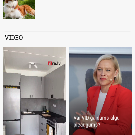
VIDEO
Vai VID gaidāms algu
pieaugums?