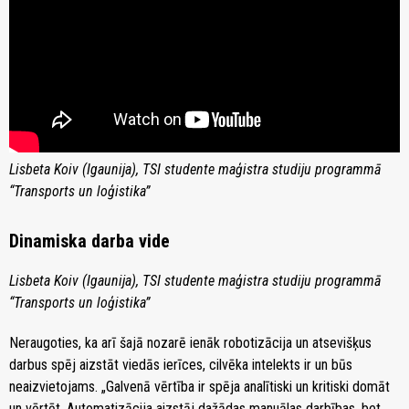
Lisbeta Koiv (Igaunija), TSI studente maģistra studiju programmā
“Transports un loģistika”
Dinamiska darba vide
Lisbeta Koiv (Igaunija), TSI studente maģistra studiju programmā
“Transports un loģistika”
Neraugoties, ka arī šajā nozarē ienāk robotizācija un atsevišķus
darbus spēj aizstāt viedās ierīces, cilvēka intelekts ir un būs
neaizvietojams. „Galvenā vērtība ir spēja analītiski un kritiski domāt
un vērtēt. Automatizācija aizstāj dažādas manuālas darbības, bet