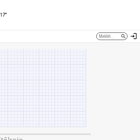
17°
login
search