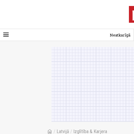
menu
Neatkarīgā
home
/
Latvijā
/
Izglītība & Karjera