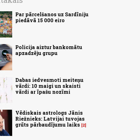
ītākais
Par pārcelšanos uz Sardīniju
piedāvā 15 000 eiro
Policija aiztur bankomātu
apzadzēju grupu
Dabas iedvesmoti meiteņu
vārdi: 10 maigi un skaisti
vārdi ar īpašu nozīmi
Vēdiskais astrologs Jānis
Riežnieks: Latvijai tuvojas
grūts pārbaudījumu laiks
2