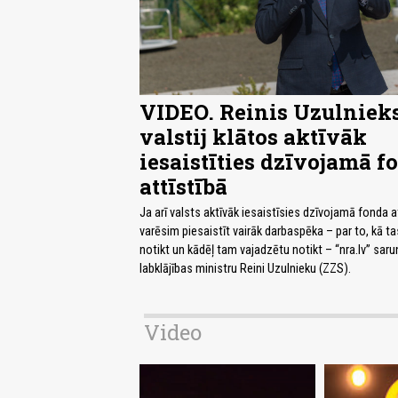
VIDEO. Reinis Uzulnieks
valstij klātos aktīvāk
iesaistīties dzīvojamā f
attīstībā
Ja arī valsts aktīvāk iesaistīsies dzīvojamā fonda a
varēsim piesaistīt vairāk darbaspēka – par to, kā ta
notikt un kādēļ tam vajadzētu notikt – “nra.lv” saru
labklājības ministru Reini Uzulnieku (ZZS).
Video