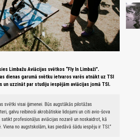
ies Limbažu Aviācijas svētkos “Fly In Limbaži”.
sas dienas garumā svētku ietvaros varēs atnākt uz TSI
ēs un uzzināt par studiju iespējām aviācijas jomā TSI.
jas svētki visai ģimenei. Būs augstākās pilotāžas
ri, galvu reibinoši akrobātiskie lidojumi un citi avio-šova
a satikt profesionāļus aviācijas nozarē un noskaidrot, kā
rē. Viena no augstskolām, kas piedāvā šādu iespēju ir TSI.