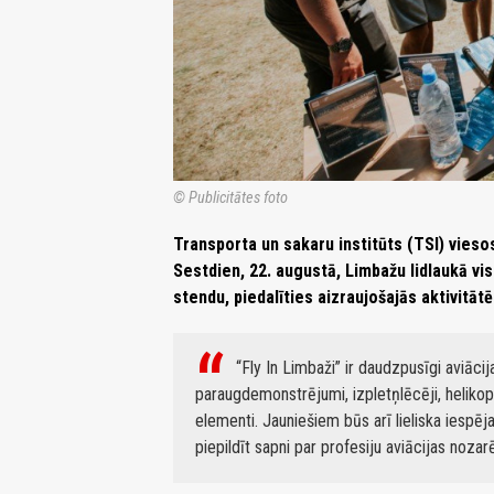
© Publicitātes foto
Transporta un sakaru institūts (TSI) viesos
Sestdien, 22. augustā, Limbažu lidlaukā vi
stendu, piedalīties aizraujošajās aktivitāt
“Fly In Limbaži” ir daudzpusīgi aviāci
paraugdemonstrējumi, izpletņlēcēji, helikopte
elementi. Jauniešiem būs arī lieliska iespēj
piepildīt sapni par profesiju aviācijas noza