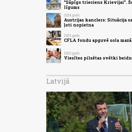
"Sāpīgs trieciens Krievijai".
līgums
2024.gads
Austrijas kanclers: Situācija 
ļoti nopietna
2025.gads
CFLA fondu apguvē sola mazāk
2025.gads
Viesītes pilsētas svētki beid
Latvijā