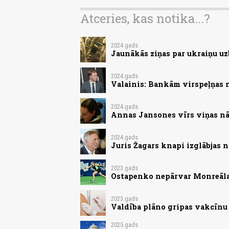
Atceries, kas notika...?
2024.gads
Jaunākās ziņas par ukraiņu uz
2024.gads
Valainis: Bankām virspeļņas 
2024.gads
Annas Jansones vīrs viņas nā
2024.gads
Juris Žagars knapi izglābjas 
2023.gads
Ostapenko nepārvar Monreāla
2023.gads
Valdība plāno gripas vakcīnu
2025.gads