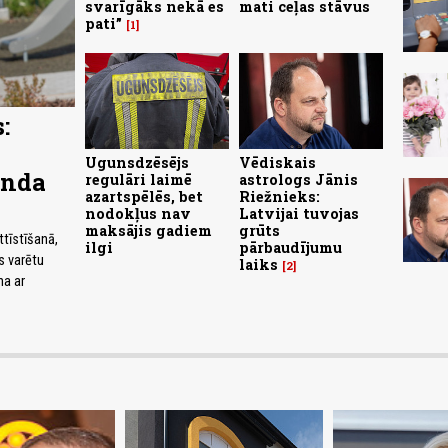
svarīgāks nekā es
mati ceļas stāvus
pati”
1
:
Ugunsdzēsējs
Vēdiskais
onda
regulāri laimē
astrologs Jānis
azartspēlēs, bet
Riežnieks:
nodokļus nav
Latvijai tuvojas
maksājis gadiem
grūts
ttīstīšanā,
ilgi
pārbaudījumu
s varētu
laiks
2
na ar