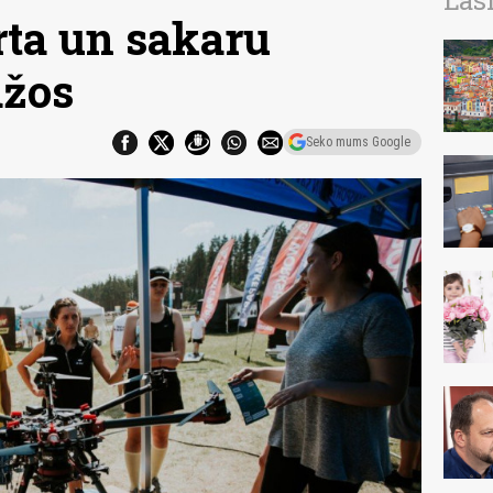
Las
rta un sakaru
ažos
Seko mums Google