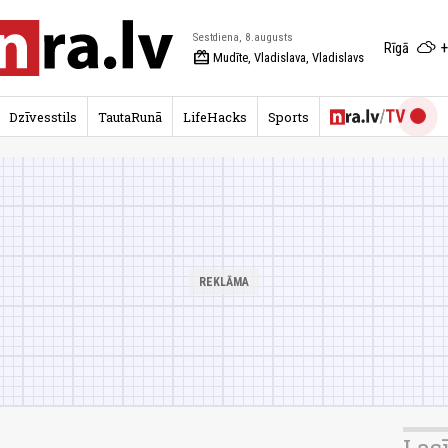
Sestdiena, 8.augusts
+
Rīgā
redeem
Mudīte, Vladislava, Vladislavs
Dzīvesstils
TautaRunā
LifeHacks
Sports