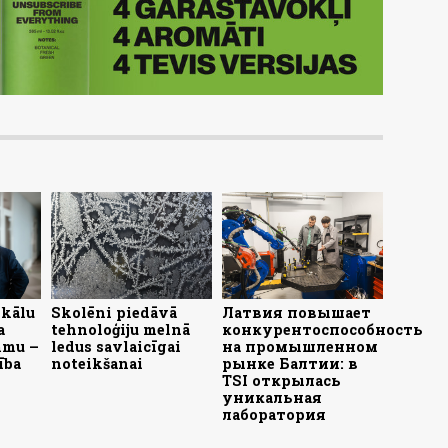
ikālu
Skolēni piedāvā
Латвия повышает
a
tehnoloģiju melnā
конкурентоспособность
mmu –
ledus savlaicīgai
на промышленном
ība
noteikšanai
рынке Балтии: в
TSI открылась
уникальная
лаборатория