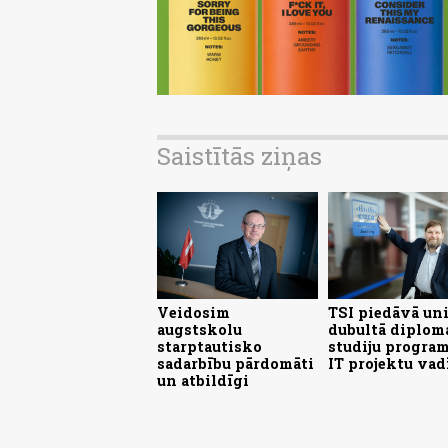
Saistītās ziņas
Veidosim
TSI piedāvā un
augstskolu
dubultā diplom
starptautisko
studiju progra
sadarbību pārdomāti
IT projektu vad
un atbildīgi