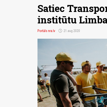
Satiec Transpo
institūtu Limb
schedule
Portāls nra.lv
21.aug 2020