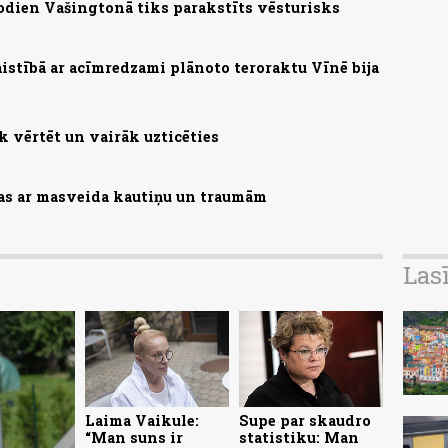
 Šodien Vašingtonā tiks parakstīts vēsturisks
saistībā ar acīmredzami plānoto teroraktu Vīnē bija
 vērtēt un vairāk uzticēties
zas ar masveida kautiņu un traumām
Las
Laima Vaikule:
Supe par skaudro
“Man suns ir
statistiku: Man