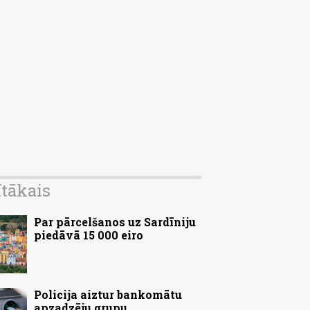
ītākais
Par pārcelšanos uz Sardīniju
piedāvā 15 000 eiro
Policija aiztur bankomātu
apzadzēju grupu