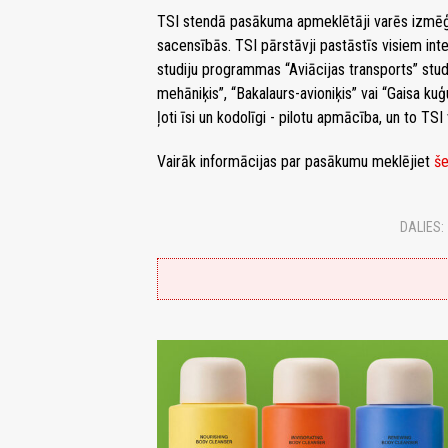
TSI stendā pasākuma apmeklētāji varēs izmēģin
sacensībās. TSI pārstāvji pastāstīs visiem int
studiju programmas “Aviācijas transports” stud
mehāniķis”, “Bakalaurs-avioniķis” vai “Gaisa ku
ļoti īsi un kodolīgi - pilotu apmācība, un to TS
Vairāk informācijas par pasākumu meklējiet
še
DALIES: