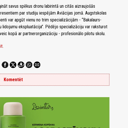
āt savus spēkus dronu labirintā un citās aizraujošās
eresentiem par studiju iespējām Aviācijas jomā. Augstskolas
enti var apgūt vienu no trim specializācijām - “Bakalaurs-
ģu lidojumu ekspluatācija”. Pēdējo specializāciju var raksturot
I veic kopā ar partnerorganizāciju - profesionālo pilotu skolu.
it
.
Komentēt