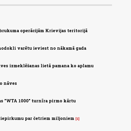
brukuma operācijām Krievijas teritorijā
nodokli varētu ieviest no nākamā gada
ves izmeklēšanas lietā pamana ko aplamu
no nāves
s "WTA 1000" turnīra pirmo kārtu
 iepirkumu par četriem miljoniem
1