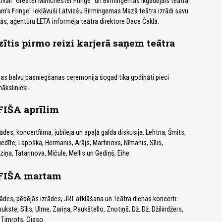
stivāli "Greater Manchester Fringe" un Birmingemas ikgadējais teātra
am’s Fringe" iekļāvuši Latviešu Birmingemas Mazā teātra izrādi savu
s, aģentūru LETA informēja teātra direktore Dace Čaklā.
zītis pirmo reizi karjerā saņem teātra
ības balvu pasniegšanas ceremonijā šogad tika godināti pieci
ākslinieki.
IŠA aprīlim
ādes, koncertfilma, jubileja un apaļā galda diskusija: Lehtna, Šmits,
iedīte, Lapoška, Hermanis, Arājs, Martinovs, Nīmanis, Sīlis,
iņa, Tatarinova, Mičule, Mellis un Gediņš, Eihe.
IŠA martam
rādes, pēdējās izrādes, JRT atklāšana un Teātra dienas koncerti:
ukste, Sīlis, Ulme, Zariņa, Paukštello, Znotiņš, Dž. Dž. Džilindžers,
 Timrots, Ojaso.