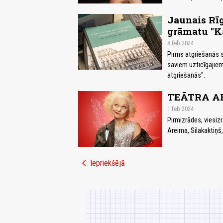
Jaunais Rīg
grāmatu "Kā
8.feb 2024
Pirms atgriešanās s
saviem uzticīgajiem
atgriešanās".
TEĀTRA AF
1.feb 2024
Pirmizrādes, viesizr
Areima, Silakaktiņš,
chevron_left
Iepriekšējā