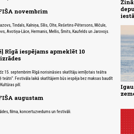
Zinā
depu
IŠA novembrim
iest
zovs, Tindals, Kalniņa, Sīlis, Olte, Rešetins-Pētersons, Mičule,
s, Avotiņa-Lāce, Hermanis, Mellis, Šmits, Kaufelds un Jarovojs.
 Rīgā iespējams apmeklēt 10
izrādes
dz 15. septembrim Rīgā norisināsies skatītāju iemīļotais teātra
ē teātri". Festivāla laikā skatītājiem būs iespēja bez maksas baudīt
ultūras pilī.
Igau
zeme
IŠA augustam
rādes, filma, koncertuzvedums un festivāli.