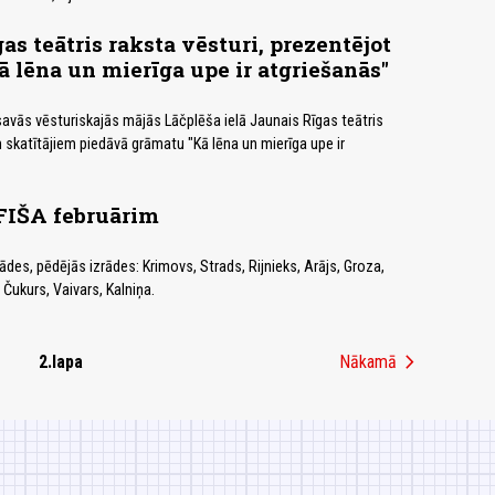
as teātris raksta vēsturi, prezentējot
 lēna un mierīga upe ir atgriešanās"
avās vēsturiskajās mājās Lāčplēša ielā Jaunais Rīgas teātris
 skatītājiem piedāvā grāmatu "Kā lēna un mierīga upe ir
IŠA februārim
ādes, pēdējās izrādes: Krimovs, Strads, Rijnieks, Arājs, Groza,
 Čukurs, Vaivars, Kalniņa.
chevron_right
2.lapa
Nākamā