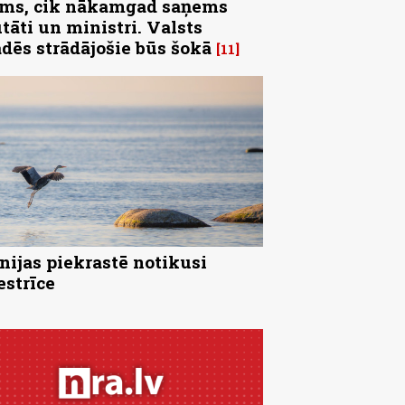
ms, cik nākamgad saņems
tāti un ministri. Valsts
ādēs strādājošie būs šokā
11
nijas piekrastē notikusi
strīce