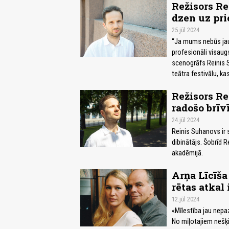
Režisors Re
dzen uz pri
25.jūl 2024
“Ja mums nebūs jaunu
profesionāli visaugs
scenogrāfs Reinis 
teātra festivālu, ka
Režisors R
radošo brīv
24.jūl 2024
Reinis Suhanovs ir 
dibinātājs. Šobrīd R
akadēmijā.
Arņa Līcīša
rētas atkal 
12.jūl 2024
«Mīlestība jau nepaz
No mīļotajiem nešķi