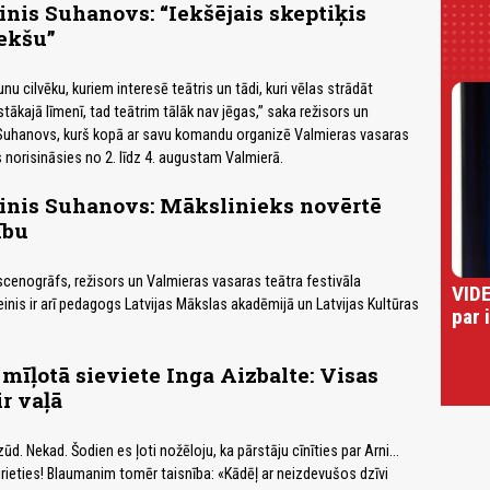
inis Suhanovs: “Iekšējais skeptiķis
ekšu”
 cilvēku, kuriem interesē teātris un tādi, kuri vēlas strādāt
tākajā līmenī, tad teātrim tālāk nav jēgas,” saka režisors un
Suhanovs, kurš kopā ar savu komandu organizē Valmieras vasaras
s norisināsies no 2. līdz 4. augustam Valmierā.
einis Suhanovs: Mākslinieks novērtē
ību
scenogrāfs, režisors un Valmieras vasaras teātra festivāla
VIDE
einis ir arī pedagogs Latvijas Mākslas akadēmijā un Latvijas Kultūras
par 
 mīļotā sieviete Inga Aizbalte: Visas
ir vaļā
ūd. Nekad. Šodien es ļoti nožēloju, ka pārstāju cīnīties par Arni...
rieties! Blaumanim tomēr taisnība: «Kādēļ ar neizdevušos dzīvi