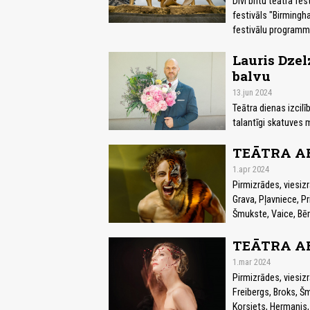
Divi britu teātra fe
festivāls "Birmingh
festivālu programmā
Lauris Dzel
balvu
13.jun 2024
Teātra dienas izcil
talantīgi skatuves m
TEĀTRA AF
1.apr 2024
Pirmizrādes, viesizr
Grava, Pļavniece, Pr
Šmukste, Vaice, Bērz
TEĀTRA AF
1.mar 2024
Pirmizrādes, viesiz
Freibergs, Broks, Šm
Korsiets, Hermanis,