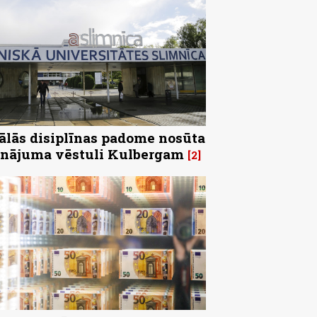
ālās disiplīnas padome nosūta
inājuma vēstuli Kulbergam
2