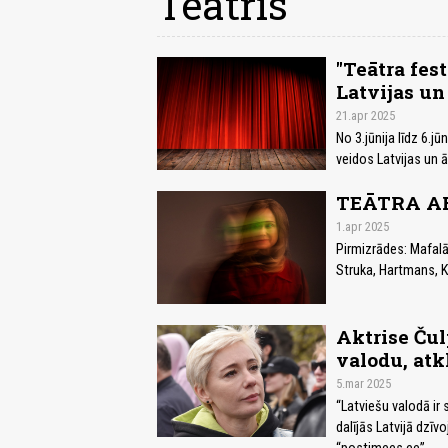
Teātris
"Teātra fes
Latvijas un
21.apr 2025
No 3.jūnija līdz 6.j
veidos Latvijas un 
TEĀTRA AF
1.apr 2025
Pirmizrādes: Mafalā
Struka, Hartmans, Ka
Aktrise Ču
valodu, atk
5.mar 2025
“Latviešu valodā ir s
dalījās Latvijā dzī