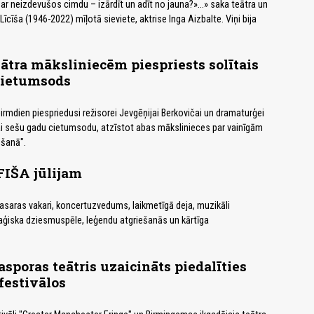
ā ar neizdevušos cimdu – izārdīt un adīt no jauna?»…» saka teātra un
īcīša (1946-2022) mīļotā sieviete, aktrise Inga Aizbalte. Viņi bija
eātra māksliniecēm piespriests solītais
cietumsods
pirmdien piespriedusi režisorei Jevgēņijai Berkovičai un dramaturģei
ai sešu gadu cietumsodu, atzīstot abas mākslinieces par vainīgām
ošanā".
IŠA jūlijam
vasaras vakari, koncertuzvedums, laikmetīgā deja, muzikāli
traģiska dziesmuspēle, leģendu atgriešanās un kārtīga
asporas teātris uzaicināts piedalīties
festivālos