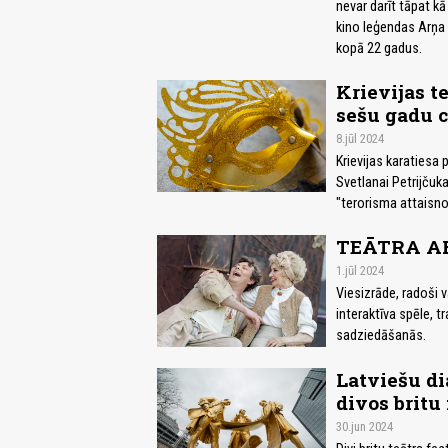
nevar darīt tāpat k
kino leģendas Arņa L
kopā 22 gadus.
Krievijas t
sešu gadu 
8.jūl 2024
Krievijas karatiesa 
Svetlanai Petrijčuk
"terorisma attaisn
TEĀTRA AF
1.jūl 2024
Viesizrāde, radoši 
interaktīva spēle, 
sadziedāšanās.
Latviešu di
divos britu 
30.jun 2024