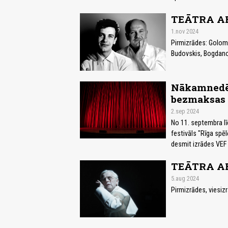
TEĀTRA AF
1.nov 2024
Pirmizrādes: Goloma
Budovskis, Bogdanov
Nākamnedēļ
bezmaksas 
2.sep 2024
No 11. septembra lī
festivāls "Rīga spēl
desmit izrādes VEF K
TEĀTRA AF
5.aug 2024
Pirmizrādes, viesiz