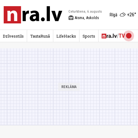
Ceturtdiena, 6.augusts
+26°
Rīgā
redeem
Aisma, Askolds
Dzīvesstils
TautaRunā
LifeHacks
Sports