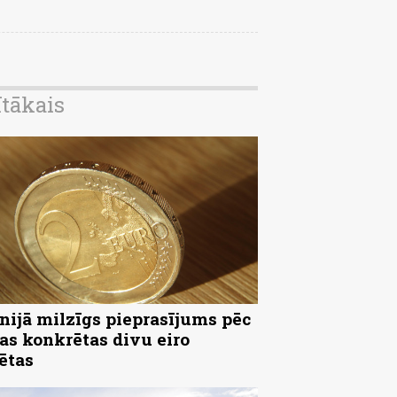
ītākais
nijā milzīgs pieprasījums pēc
as konkrētas divu eiro
ētas