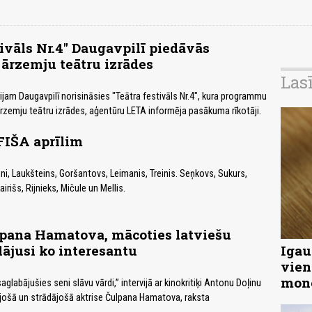
tivāls Nr.4" Daugavpilī piedāvās
 ārzemju teātru izrādes
Las
ūnijam Daugavpilī norisināsies "Teātra festivāls Nr.4", kura programmu
ārzemju teātru izrādes, aģentūru LETA informēja pasākuma rīkotāji.
IŠA aprīlim
ni, Laukšteins, Goršantovs, Leimanis, Treinis. Seņkovs, Sukurs,
irišs, Rijnieks, Mičule un Mellis.
lpana Hamatova, mācoties latviešu
lājusi ko interesantu
Igau
vien
mon
aglabājušies seni slāvu vārdi,” intervijā ar kinokritiķi Antonu Doļinu
vojošā un strādājošā aktrise Čulpana Hamatova, raksta