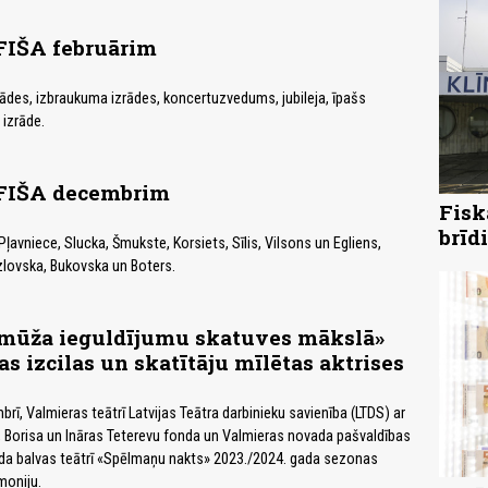
IŠA februārim
rādes, izbraukuma izrādes, koncertuzvedums, jubileja, īpašs
izrāde.
IŠA decembrim
Fisk
brīd
ļavniece, Slucka, Šmukste, Korsiets, Sīlis, Vilsons un Egliens,
zlovska, Bukovska un Boters.
 mūža ieguldījumu skatuves mākslā»
s izcilas un skatītāju mīlētas aktrises
rī, Valmieras teātrī Latvijas Teātra darbinieku savienība (LTDS) ar
s, Borisa un Ināras Teterevu fonda un Valmieras novada pašvaldības
ada balvas teātrī «Spēlmaņu nakts» 2023./2024. gada sezonas
oniju.