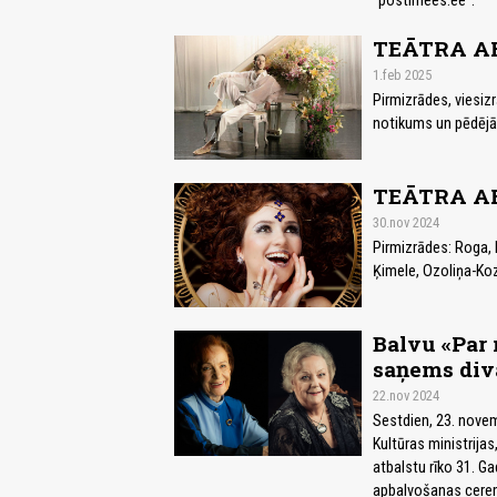
“postimees.ee”.
TEĀTRA AF
1.feb 2025
Pirmizrādes, viesiz
notikums un pēdējā 
TEĀTRA AF
30.nov 2024
Pirmizrādes: Roga, P
Ķimele, Ozoliņa-Ko
Balvu «Par
saņems diva
22.nov 2024
Sestdien, 23. novemb
Kultūras ministrija
atbalstu rīko 31. G
apbalvošanas cerem