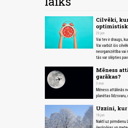
laiks
Cilvēki, ku
optimistisk
23.jun
Vai tev ir draugs, k
Vai varbūt šis cilvē
neorganizētība vai 
tās var slēpties pa
Mēness att
garākas?
3.mar
Mēness attālinās n
planētas līdzsvaru, 
Uzzini, kur
18.jan
Naktī uz pirmdienu 
ģeoloģijas un mete