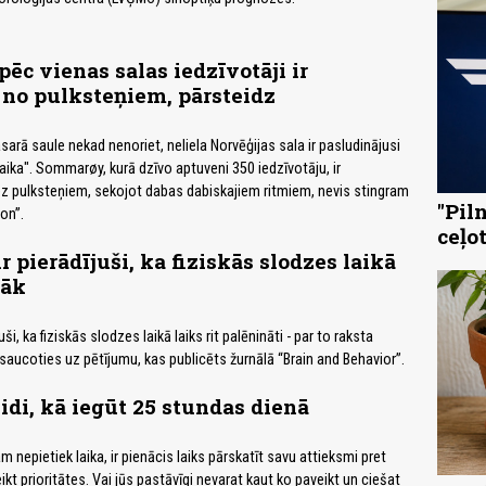
pēc vienas salas iedzīvotāji ir
 no pulksteņiem, pārsteidz
asarā saule nekad nenoriet, neliela Norvēģijas sala ir pasludinājusi
aika". Sommarøy, kurā dzīvo aptuveni 350 iedzīvotāju, ir
bez pulksteņiem, sekojot dabas dabiskajiem ritmiem, nevis stingram
"Pil
on”.
ceļo
r pierādījuši, ka fiziskās slodzes laikā
nāk
juši, ka fiziskās slodzes laikā laiks rit palēnināti - par to raksta
tsaucoties uz pētījumu, kas publicēts žurnālā “Brain and Behavior”.
idi, kā iegūt 25 stundas dienā
m nepietiek laika, ir pienācis laiks pārskatīt savu attieksmi pret
eikt prioritātes. Vai jūs pastāvīgi nevarat kaut ko paveikt un ciešat