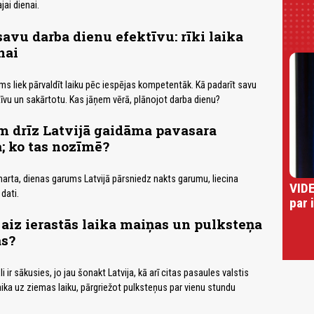
ai dienai.
savu darba dienu efektīvu: rīki laika
nai
ms liek pārvaldīt laiku pēc iespējas kompetentāk. Kā padarīt savu
īvu un sakārtotu. Kas jāņem vērā, plānojot darba dienu?
m drīz Latvijā gaidāma pavasara
; ko tas nozīmē?
arta, dienas garums Latvijā pārsniedz nakts garumu, liecina
VIDE
dati.
par 
 aiz ierastās laika maiņas un pulksteņa
as?
li ir sākusies, jo jau šonakt Latvija, kā arī citas pasaules valstis
aika uz ziemas laiku, pārgriežot pulksteņus par vienu stundu