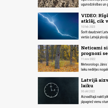
ugunsdzēsības un g
VIDEO: Rīgā 
atklāj, cik 
10.feb 2023
Šorīt daudzviet Latv
vietās Latvijā plosī
Neticami si
prognozi se
11.nov 2022
Meteorologs Jānis T
laiku nedēļas nogal
Latvijā aiz
laiku
30.okt 2022
Aizvadītajā naktī pl
jāpagriež vienu stu