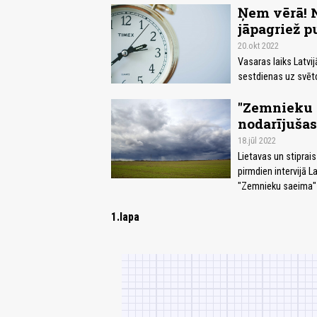
Ņem vērā! 
jāpagriež p
20.okt 2022
Vasaras laiks Latvij
sestdienas uz svētdi
"Zemnieku s
nodarījušas
18.jūl 2022
Lietavas un stiprai
pirmdien intervijā L
"Zemnieku saeima" v
1.lapa