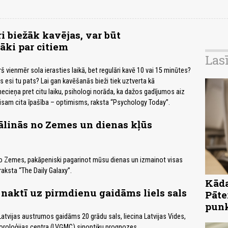
ri biežāk kavējas, var būt
āki par citiem
Las
urš vienmēr sola ierasties laikā, bet regulāri kavē 10 vai 15 minūtes?
ks esi tu pats? Lai gan kavēšanās bieži tiek uztverta kā
necieņa pret citu laiku, psihologi norāda, ka dažos gadījumos aiz
visam cita īpašība – optimisms, raksta “Psychology Today”.
ālinās no Zemes un dienas kļūs
o Zemes, pakāpeniski pagarinot mūsu dienas un izmainot visas
raksta “The Daily Galaxy”.
Kāda
 naktī uz pirmdienu gaidāms liels sals
Pāte
pun
Latvijas austrumos gaidāms 20 grādu sals, liecina Latvijas Vides,
oroloģijas centra (LVĢMC) sinoptiķu prognozes.