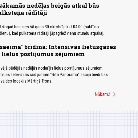
Nākamās nedēļas beigās atkal būs
ulksteņa rādītāji
ā šogad beigsies šā gada 30.oktobrī plkst.04:00 (naktī no
enu), kad pulksteņa rādītāji jāpagriež vienu stundu atpakaļ.
aeima" brīdina: Intensīvās lietusgāzes
 lielus postījumus sējumiem
s vējš pēdējās nedēļās nodarījis lielus postījumus sējumiem,
atvijas Televīzijas raidījumam "Rīta Panorāma" sacīja biedrības
aldes loceklis Mārtiņš Trons.
chevron_right
Nākamā