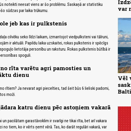
Izdz
ūs noteikti neesat viens ar šo problēmu. Saskaņā ar statistiku
var 
jošo sūdzas par laika trūkumu.
ole jeb kas ir pulkstenis
 daļa cilvēku seko līdzi laikam, izmantojot viedpulksteni vai tālruni,
ojām ir aktuāli. Papildu laika uzskaitei, rokas pulkstenis ir spēcīgs
spoguļo lietotāja personību un raksturu. Rokas pulkstenis būtībā ir
 personības spoguli.
 no rīta varētu agri pamosties un
āktu dienu
Vēl 
sask
no rītiem? Ja nevarat agri piecelties, tad šeit būs 6 lieliski padomi,
Balti
tos moži.
 jādara katru dienu pēc astoņiem vakarā
i un pacilātam garastāvoklim ir svarīgi ne tikai rīta, bet arī vakara
ci no tiem, ko ir vērts ņemt vērā. Tas, ko darāt regulāri vakarā, var