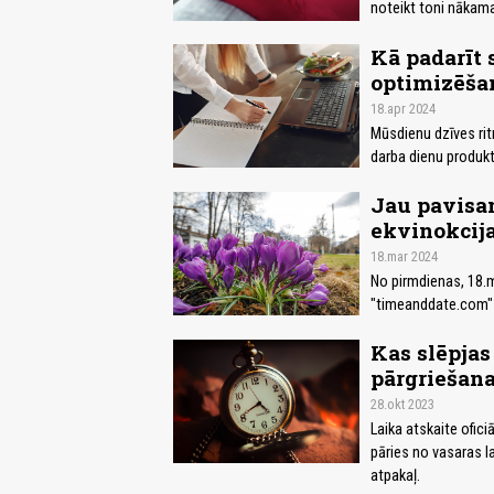
noteikt toni nākamaj
Kā padarīt 
optimizēša
18.apr 2024
Mūsdienu dzīves rit
darba dienu produkt
Jau pavisa
ekvinokcija
18.mar 2024
No pirmdienas, 18.m
"timeanddate.com" 
Kas slēpjas
pārgriešan
28.okt 2023
Laika atskaite oficiā
pāries no vasaras l
atpakaļ.