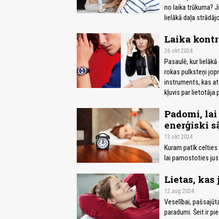
no laika trūkuma? J
lielākā daļa strādā
Laika kontr
26.okt 2024
Pasaulē, kur lielākā
rokas pulksteņi jopr
instruments, kas at
kļuvis par lietotāja
Padomi, lai
enerģiski s
13.okt 2024
Kuram patīk celties 
lai pamostoties jus
Lietas, kas
12.aug 2024
Veselībai, pašsajūta
paradumi. Šeit ir pie