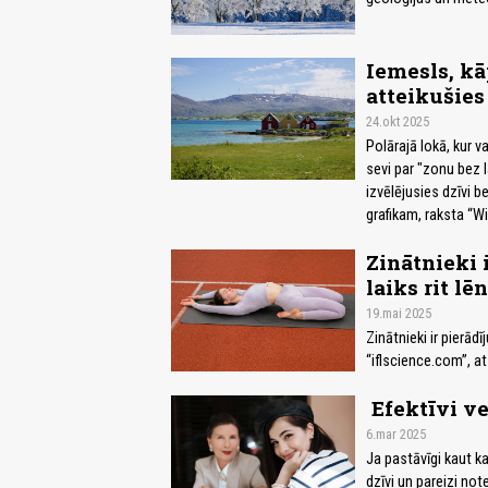
Iemesls, kā
atteikušies
24.okt 2025
Polārajā lokā, kur v
sevi par "zonu bez l
izvēlējusies dzīvi 
grafikam, raksta “Wi
Zinātnieki i
laiks rit lē
19.mai 2025
Zinātnieki ir pierādī
“iflscience.com”, a
Efektīvi ve
6.mar 2025
Ja pastāvīgi kaut ka
dzīvi un pareizi not