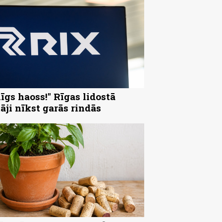
nīgs haoss!" Rīgas lidostā
tāji nīkst garās rindās