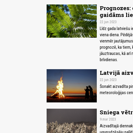
Prognozes: 
gaidāms lie
22.jun 2023
Līdz gada latviešu i
viena diena. Pēdējās
vienmēr jautājumus r
prognozē, ka tiem, 
jāuztraucas, kā arī 
brīvdienas.
Latvijā aiz
22.jun 2023
Šonakt aizvadīta pi
meteoroloģijas cen
Sniega vētr
9.mar 2023
Aizvadītajā diennakt
ugunsdzēsēju palīd