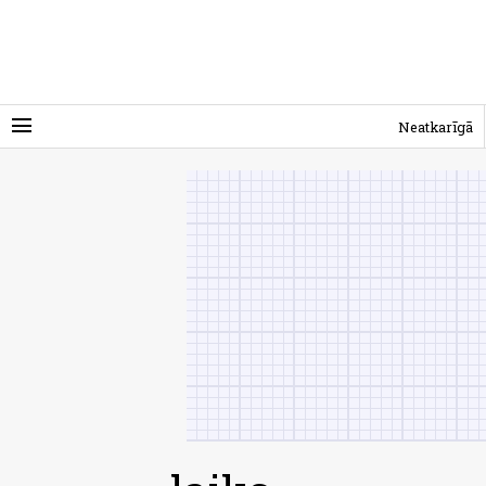
menu
Neatkarīgā