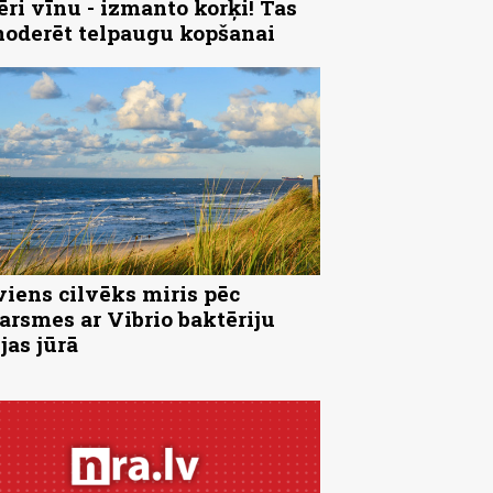
ēri vīnu - izmanto korķi! Tas
noderēt telpaugu kopšanai
viens cilvēks miris pēc
arsmes ar Vibrio baktēriju
jas jūrā