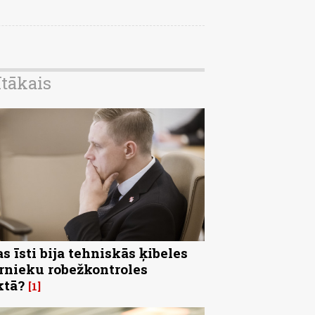
ītākais
s īsti bija tehniskās ķibeles
rnieku robežkontroles
ktā?
1