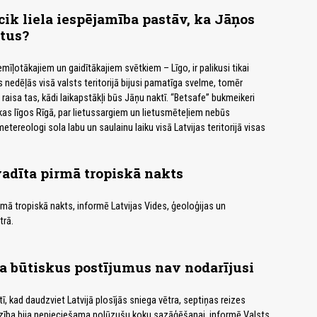
cik liela iespējamība pastāv, ka Jāņos
tus?
emīļotākajiem un gaidītākajiem svētkiem – Līgo, ir palikusi tikai
 nedēļās visā valsts teritorijā bijusi pamatīga svelme, tomēr
aisa tas, kādi laikapstākļi būs Jāņu naktī. “Betsafe” bukmeikeri
kas līgos Rīgā, par lietussargiem un lietusmēteļiem nebūs
metereologi sola labu un saulainu laiku visā Latvijas teritorijā visas
vadīta pirmā tropiskā nakts
rmā tropiskā nakts, informē Latvijas Vides, ģeoloģijas un
trā.
a būtiskus postījumus nav nodarījusi
ī, kad daudzviet Latvijā plosījās sniega vētra, septiņas reizes
zība bija nepieciešama nolūzušu koku sazāģēšanai, informē Valsts