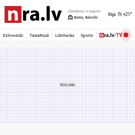
Ceturtdiena, 6.augusts
+21°
Rīgā
redeem
Aisma, Askolds
Dzīvesstils
TautaRunā
LifeHacks
Sports