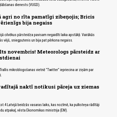
lābšanas dienests (VUGD).
agri no rīta pamatīgi zibeņojis; Bricis
vērienīgs bija negaiss
ijā cilvēkus pārsteidza pavisam negaidīti laika apstākļi. Vairākās
jās vējš, sniegputenis un bija pat pērkona negaiss.
lts novembris! Meteorologs pārsteidz ar
stdienai
rallis mikroblogošanas vietnē "Twitter" iepriecina ar ziņām par
ē.
vadītajā naktī notikusi pāreja uz ziemas
kst.4 Latvijā beidzās vasaras laiks, kas nozīmē, ka pulksteņa rādītāji
ndu atpakaļ, vēsta Ekonomikas ministrija (EM).