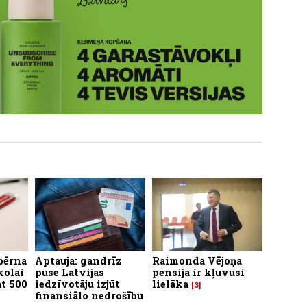
bērna
Aptauja: gandrīz
Raimonda Vējoņa
kolai
puse Latvijas
pensija ir kļuvusi
t 500
iedzīvotāju izjūt
lielāka
3
finansiālo nedrošību