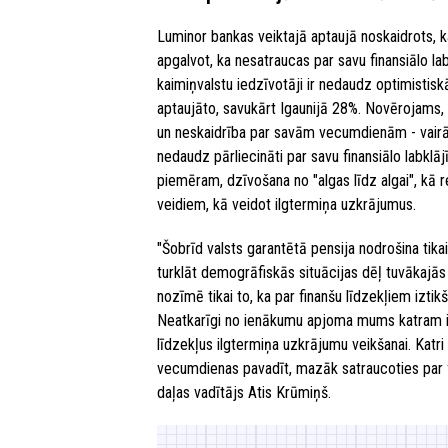
Luminor bankas veiktajā aptaujā noskaidrots, ka
apgalvot, ka nesatraucas par savu finansiālo 
kaimiņvalstu iedzīvotāji ir nedaudz optimisti
aptaujāto, savukārt Igaunijā 28%. Novērojams, k
un neskaidrība par savām vecumdienām - vairāk
nedaudz pārliecināti par savu finansiālo labklā
piemēram, dzīvošana no "algas līdz algai", kā r
veidiem, kā veidot ilgtermiņa uzkrājumus.
"Šobrīd valsts garantētā pensija nodrošina tik
turklāt demogrāfiskās situācijas dēļ tuvākajās
nozīmē tikai to, ka par finanšu līdzekļiem iztik
Neatkarīgi no ienākumu apjoma mums katram ir 
līdzekļus ilgtermiņa uzkrājumu veikšanai. Katri 
vecumdienas pavadīt, mazāk satraucoties par f
daļas vadītājs Atis Krūmiņš.