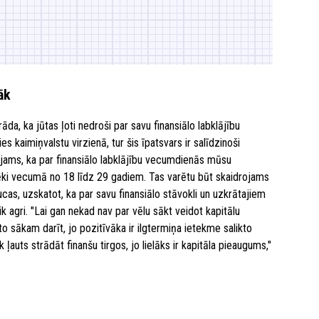
āk
da, ka jūtas ļoti nedroši par savu finansiālo labklājību
kaimiņvalstu virzienā, tur šis īpatsvars ir salīdzinoši
jams, ka par finansiālo labklājību vecumdienās mūsu
vēki vecumā no 18 līdz 29 gadiem. Tas varētu būt skaidrojams
aucas, uzskatot, ka par savu finansiālo stāvokli un uzkrātajiem
agri. "Lai gan nekad nav par vēlu sākt veidot kapitālu
o sākam darīt, jo pozitīvāka ir ilgtermiņa ietekme salikto
 ļauts strādāt finanšu tirgos, jo lielāks ir kapitāla pieaugums,"