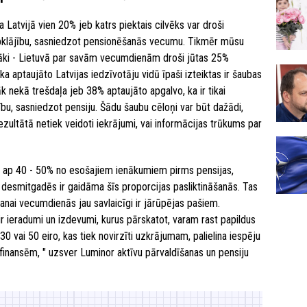
 Latvijā vien 20% jeb katrs piektais cilvēks var droši
labklājību, sasniedzot pensionēšanās vecumu. Tikmēr mūsu
skāki - Lietuvā par savām vecumdienām droši jūtas 25%
a aptaujāto Latvijas iedzīvotāju vidū īpaši izteiktas ir šaubas
 nekā trešdaļa jeb 38% aptaujāto apgalvo, ka ir tikai
jību, sasniedzot pensiju. Šādu šaubu cēloņi var būt dažādi,
ezultātā netiek veidoti iekrājumi, vai informācijas trūkums par
ai ap 40 - 50% no esošajiem ienākumiem pirms pensijas,
 desmitgadēs ir gaidāma šīs proporcijas pasliktināšanās. Tas
šanai vecumdienās jau savlaicīgi ir jārūpējas pašiem.
ieradumi un izdevumi, kurus pārskatot, varam rast papildus
30 vai 50 eiro, kas tiek novirzīti uzkrājumam, palielina iespēju
inansēm, " uzsver Luminor aktīvu pārvaldīšanas un pensiju