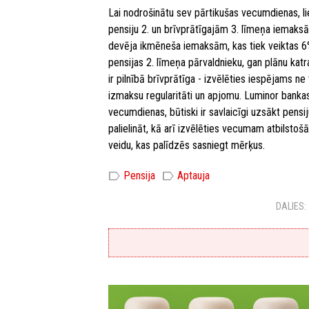
Lai nodrošinātu sev pārtikušas vecumdienas, li
pensiju 2. un brīvprātīgajām 3. līmeņa iemaks
devēja ikmēneša iemaksām, kas tiek veiktas 6%
pensijas 2. līmeņa pārvaldnieku, gan plānu katra
ir pilnībā brīvprātīga - izvēlēties iespējams ne t
izmaksu regularitāti un apjomu. Luminor bankas 
vecumdienas, būtiski ir savlaicīgi uzsākt pens
palielināt, kā arī izvēlēties vecumam atbilsto
veidu, kas palīdzēs sasniegt mērķus.
label
label
Pensija
Aptauja
DALIES: