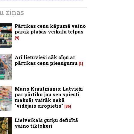
u ziņas
Pārtikas cenu kāpumā vaino
pārāk plašās veikalu telpas
9
Arī lietuvieši sāk cīņu ar
pārtikas cenu pieaugumu
1
Māris Krautmanis: Latvieši
par pārtiku jau sen spiesti
maksāt vairāk nekā
"vidējais eiropietis"
36
Lielveikals gurķu deficītā
vaino tiktokeri