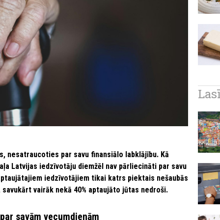
Las
 nesatraucoties par savu finansiālo labklājību. Kā
aļa Latvijas iedzīvotāju diemžēl nav pārliecināti par savu
aptaujātajiem iedzīvotājiem tikai katrs piektais nešaubās
, savukārt vairāk nekā 40% aptaujāto jūtas nedroši.
oši par savām vecumdienām