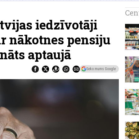
Cen
tvijas iedzīvotāji
ar nākotnes pensiju
nāts aptaujā
Seko mums Google