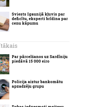
Sviests Igaunijā kļuvis par
deficītu, eksperti brīdina par
cenu kāpumu
ītākais
Par pārcelšanos uz Sardīniju
piedāvā 15 000 eiro
Policija aiztur bankomātu
apzadzēju grupu
Dabas iedvesmoti meiteņu