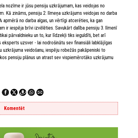
ela nozīme ir jūsu pensiju uzkrājumam, kas veidojas no
ām. Kā zināms, pensiju 2. līmeņa uzkrājums veidojas no darba
 apmērā no darba algas, un vērtīgi atcerēties, ka gan
m ir iespēja brīvi izvēlēties. Savukārt dalība pensiju 3. līmenī
ikai pārvaldnieku un to, kur līdzekļi tiks ieguldīti, bet arī
eksperts uzsver - lai nodrošinātu sev finansiāli labklājīgas
iju uzkrājuma veidošanu, iespēju robežās pakāpeniski to
šākos pensiju plānus un atrast sev vispiemērotāko uzkrājumu
Komentēt