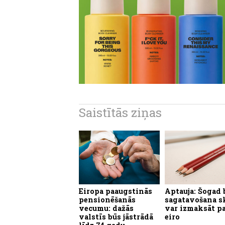
Saistītās ziņas
Eiropa paaugstinās
Aptauja: Šogad 
pensionēšanās
sagatavošana s
vecumu: dažās
var izmaksāt pa
valstīs būs jāstrādā
eiro