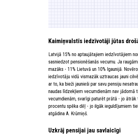
Kaimiņvalstīs iedzīvotāji jūtas droš
Latvijā 15% no aptaujātajiem iedzīvotājiem norā
sasniedzot pensionēšanās vecumu. Ja raugāmies 
mazāks - 11% Lietuvā un 10% Igaunijā. Novēro
iedzīvotāju vidū vismazāk uztraucas jauni cil
ar to, ka bieži jaunieši par savu pensiju nesatr
naudas līdzekļiem vecumdienām nav jādomā tik 
vecumdienām, svarīgi paturēt prātā - jo ātrāk t
procentu spēka dēļ - jo ilgāk ieguldījumiem tiek
atgādina A. Krūmiņš.
Uzkrāj pensijai jau savlaicīgi