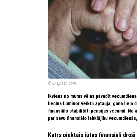
© unsplash.com
Ikviens no mums vēlas pavadīt vecumdienas,
liecina Luminor veiktā aptauja, gana liela d
finansiālo stabilitāti pensijas vecumā. No 
par savu finansiālo labklājību vecumdienās
Katrs piektais jūtas finansiāli dr