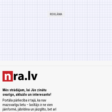
Mēs strādājam, lai Jūs zinātu
svarīgo, aktuālo un interesanto!
Portāla pārliecība ir tajā, ka nav
mazsvarīgu lietu – lasītājs ir ne vien
jāinformē, jābrīdina un jāizglīto, bet arī