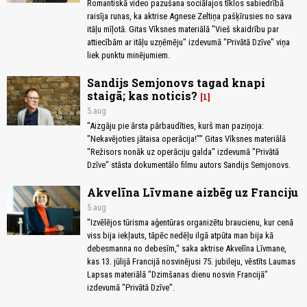
Romantiskā video pazušana sociālajos tīklos sabiedrībā
raisīja runas, ka aktrise Agnese Zeltiņa pašķīrusies no sava
itāļu mīļotā. Gitas Vīksnes materiālā "Vieš skaidrību par
attiecībām ar itāļu uzņēmēju" izdevumā "Privātā Dzīve" viņa
liek punktu minējumiem.
Sandijs Semjonovs tagad knapi
staigā; kas noticis?
1
5.aug
"Aizgāju pie ārsta pārbaudīties, kurš man paziņoja:
"Nekavējoties jātaisa operācija!"" Gitas Vīksnes materiālā
"Režisors nonāk uz operāciju galda" izdevumā "Privātā
Dzīve" stāsta dokumentālo filmu autors Sandijs Semjonovs.
Akvelīna Līvmane aizbēg uz Franciju
5.aug
"Izvēlējos tūrisma aģentūras organizētu braucienu, kur cenā
viss bija iekļauts, tāpēc nedēļu ilgā atpūta man bija kā
debesmanna no debesīm," saka aktrise Akvelīna Līvmane,
kas 13. jūlijā Francijā nosvinējusi 75. jubileju, vēstīts Laumas
Lapsas materiālā "Dzimšanas dienu nosvin Francijā"
izdevumā "Privātā Dzīve".