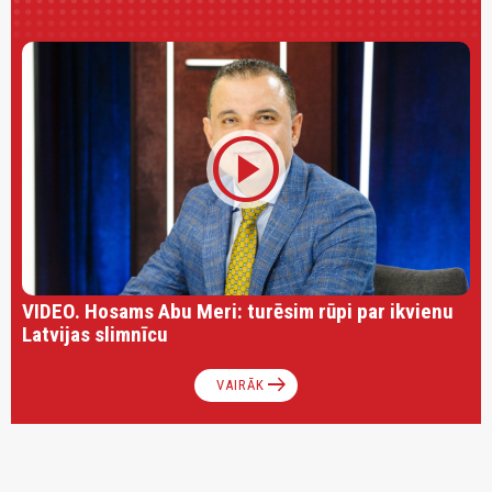
play_circle
VIDEO. Hosams Abu Meri: turēsim rūpi par ikvienu
Latvijas slimnīcu
arrow_right_alt
VAIRĀK