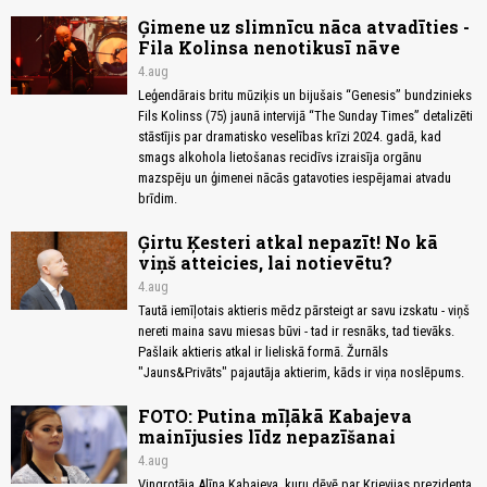
Ģimene uz slimnīcu nāca atvadīties -
Fila Kolinsa nenotikusī nāve
4.aug
Leģendārais britu mūziķis un bijušais “Genesis” bundzinieks
Fils Kolinss (75) jaunā intervijā “The Sunday Times” detalizēti
stāstījis par dramatisko veselības krīzi 2024. gadā, kad
smags alkohola lietošanas recidīvs izraisīja orgānu
mazspēju un ģimenei nācās gatavoties iespējamai atvadu
brīdim.
Ģirtu Ķesteri atkal nepazīt! No kā
viņš atteicies, lai notievētu?
4.aug
Tautā iemīļotais aktieris mēdz pārsteigt ar savu izskatu - viņš
nereti maina savu miesas būvi - tad ir resnāks, tad tievāks.
Pašlaik aktieris atkal ir lieliskā formā. Žurnāls
"Jauns&Privāts" pajautāja aktierim, kāds ir viņa noslēpums.
FOTO: Putina mīļākā Kabajeva
mainījusies līdz nepazīšanai
4.aug
Vingrotāja Alīna Kabajeva, kuru dēvē par Krievijas prezidenta