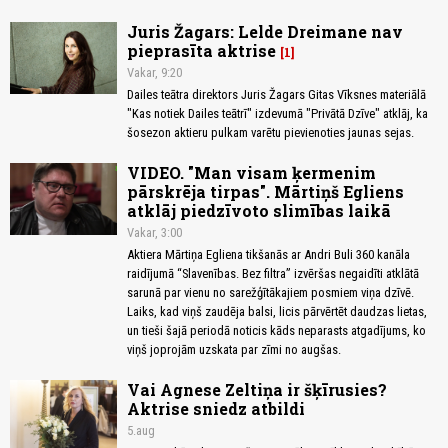
Juris Žagars: Lelde Dreimane nav
pieprasīta aktrise
1
Vakar, 9:20
Dailes teātra direktors Juris Žagars Gitas Vīksnes materiālā
"Kas notiek Dailes teātrī" izdevumā "Privātā Dzīve" atklāj, ka
šosezon aktieru pulkam varētu pievienoties jaunas sejas.
VIDEO. "Man visam ķermenim
pārskrēja tirpas". Mārtiņš Egliens
atklāj piedzīvoto slimības laikā
Vakar, 3:00
Aktiera Mārtiņa Egliena tikšanās ar Andri Buli 360 kanāla
raidījumā “Slavenības. Bez filtra” izvēršas negaidīti atklātā
sarunā par vienu no sarežģītākajiem posmiem viņa dzīvē.
Laiks, kad viņš zaudēja balsi, licis pārvērtēt daudzas lietas,
un tieši šajā periodā noticis kāds neparasts atgadījums, ko
viņš joprojām uzskata par zīmi no augšas.
Vai Agnese Zeltiņa ir šķīrusies?
Aktrise sniedz atbildi
5.aug