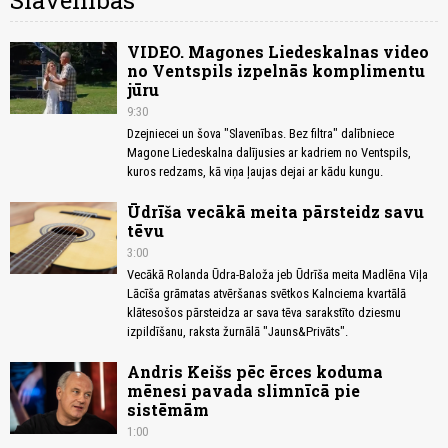
Slavenības
VIDEO. Magones Liedeskalnas video
no Ventspils izpelnās komplimentu
jūru
9:30
Dzejniecei un šova "Slavenības. Bez filtra" dalībniece
Magone Liedeskalna dalījusies ar kadriem no Ventspils,
kuros redzams, kā viņa ļaujas dejai ar kādu kungu.
Ūdrīša vecākā meita pārsteidz savu
tēvu
3:00
Vecākā Rolanda Ūdra-Baloža jeb Ūdrīša meita Madlēna Viļa
Lācīša grāmatas atvēršanas svētkos Kalnciema kvartālā
klātesošos pārsteidza ar sava tēva sarakstīto dziesmu
izpildīšanu, raksta žurnālā "Jauns&Privāts".
Andris Keišs pēc ērces koduma
mēnesi pavada slimnīcā pie
sistēmām
1:00