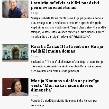
Latviešu mūziķis atklāti par dzīvi
pēc sievas zaudēšanas
5.aug
Mūziķa Roberta Ošiņa mīļotā sieva Līga pagājušajā nedēļā
būtu svinējusi 45. dzimšanas dienu. Drīz apritēs divi gadi,
kopš viņas vairs nav šajā saulē. Tagad Līga dzīvo vīra un dēlu
atmiņās, vēstīts Gitas Vīksnes materiālā "Nav dienas, kad es
neiedomātos par Līgu" izdevumā "Privātā Dzīve".
Karalis Čārlzs III attiecībā uz Hariju
radikāli maina domas
5.aug
Saskaņā ar "The Sun" ekskluzīvo informāciju, princis Harijs
nākamajā atgriešanās reizē Apvienotajā Karalistē saņems
piedāvājumu apmesties Bekingemas pilī.
Marija Naumova dalās ar priecīgu
vēsti: "Man sākas jauna dzīves
dimensija"
4.aug
Populārā dziedātāja Marija Naumova tikko kļuvusi par
vecmāmiņu.