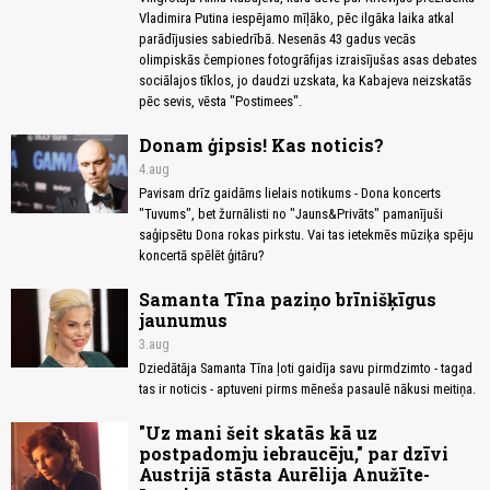
Vladimira Putina iespējamo mīļāko, pēc ilgāka laika atkal
parādījusies sabiedrībā. Nesenās 43 gadus vecās
olimpiskās čempiones fotogrāfijas izraisījušas asas debates
sociālajos tīklos, jo daudzi uzskata, ka Kabajeva neizskatās
pēc sevis, vēsta "Postimees".
Donam ģipsis! Kas noticis?
4.aug
Pavisam drīz gaidāms lielais notikums - Dona koncerts
"Tuvums", bet žurnālisti no "Jauns&Privāts" pamanījuši
saģipsētu Dona rokas pirkstu. Vai tas ietekmēs mūziķa spēju
koncertā spēlēt ģitāru?
Samanta Tīna paziņo brīnišķīgus
jaunumus
3.aug
Dziedātāja Samanta Tīna ļoti gaidīja savu pirmdzimto - tagad
tas ir noticis - aptuveni pirms mēneša pasaulē nākusi meitiņa.
"Uz mani šeit skatās kā uz
postpadomju iebraucēju," par dzīvi
Austrijā stāsta Aurēlija Anužīte-