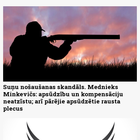
Suņu nošaušanas skandāls. Mednieks
Minkevičs: apsūdzību un kompensāciju
neatzīstu; arī pārējie apsūdzētie rausta
plecus