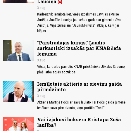
Lauciņa
4
3.aug
Kādreiz tik iemīļotā lietuviešu izcelsmes Latvijas aktrise
Aurēlija Anužīte-Lauciņa jau sešus gadus ar ģimeni dzīvo
Austrijā. Viņa žurnālam "Jauns&Privāts" atklāja, kā viņai
klājas.
"Pārstrādājās kungs." Ļaudis
sarkastiski izsakās par KNAB šefa
lēmumu
3.aug
Vēsts, ka darbu pametis KNAB priekšnieks Jēkabs Straume,
plaši atbalsojās soctīklos.
Iemīļotais aktieris ar sieviņu gaida
pirmdzimto
3.aug
Aktieris Mārtiņš Počs ar savu laulāto Ilzi Poču gaida ģimenē
ienākam savu pirmdzimto, ziņo portāls "Delfi".
Vai izjukusi boksera Kristapa Zuša
laulība?