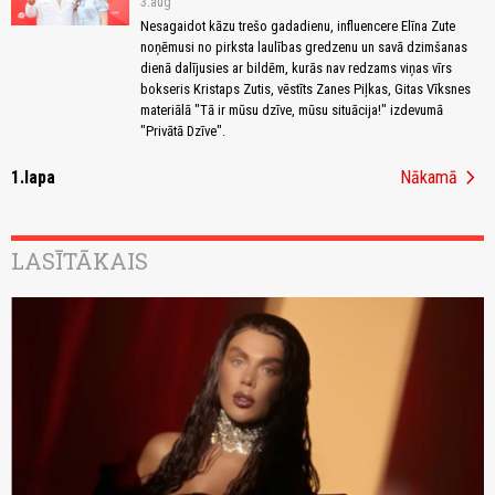
3.aug
Nesagaidot kāzu trešo gadadienu, influencere Elīna Zute
noņēmusi no pirksta laulības gredzenu un savā dzimšanas
dienā dalījusies ar bildēm, kurās nav redzams viņas vīrs
bokseris Kristaps Zutis, vēstīts Zanes Piļkas, Gitas Vīksnes
materiālā "Tā ir mūsu dzīve, mūsu situācija!" izdevumā
"Privātā Dzīve".
chevron_right
1.lapa
Nākamā
LASĪTĀKAIS