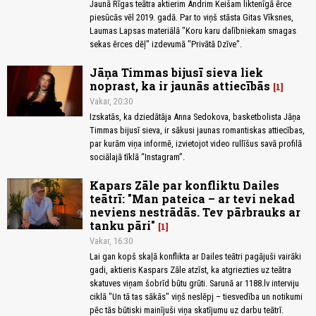
Jaunā Rīgas teātra aktierim Andrim Keišam liktenīgā ērce
piesūcās vēl 2019. gadā. Par to viņš stāsta Gitas Vīksnes,
Laumas Lapsas materiālā "Koru karu dalībniekam smagas
sekas ērces dēļ" izdevumā "Privātā Dzīve".
Jāņa Timmas bijusī sieva liek
noprast, ka ir jaunās attiecībās
1
Vakar, 20:30
Izskatās, ka dziedātāja Anna Sedokova, basketbolista Jāņa
Timmas bijusī sieva, ir sākusi jaunas romantiskas attiecības,
par kurām viņa informē, izvietojot video rullīšus savā profilā
sociālajā tīklā “Instagram”.
Kapars Zāle par konfliktu Dailes
teātrī: "Man pateica – ar tevi nekad
neviens nestrādās. Tev pārbrauks ar
tanku pāri"
1
Vakar, 16:30
Lai gan kopš skaļā konflikta ar Dailes teātri pagājuši vairāki
gadi, aktieris Kaspars Zāle atzīst, ka atgriezties uz teātra
skatuves viņam šobrīd būtu grūti. Sarunā ar 1188.lv interviju
ciklā "Un tā tas sākās" viņš neslēpj – tiesvedība un notikumi
pēc tās būtiski mainījuši viņa skatījumu uz darbu teātrī.