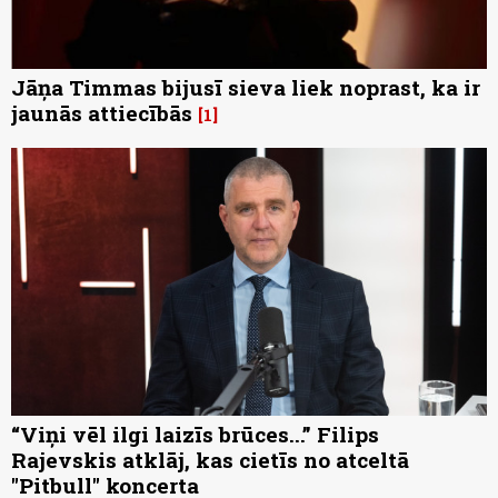
Jāņa Timmas bijusī sieva liek noprast, ka ir
jaunās attiecībās
1
“Viņi vēl ilgi laizīs brūces...” Filips
Rajevskis atklāj, kas cietīs no atceltā
"Pitbull" koncerta