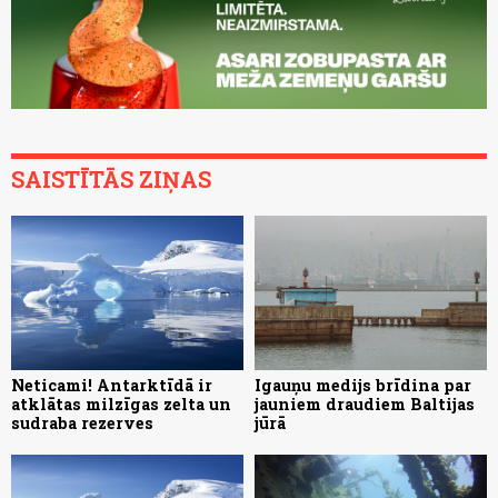
SAISTĪTĀS ZIŅAS
Neticami! Antarktīdā ir
Igauņu medijs brīdina par
atklātas milzīgas zelta un
jauniem draudiem Baltijas
sudraba rezerves
jūrā