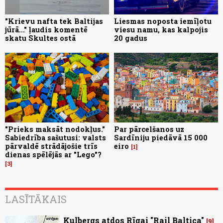
"Krievu nafta tek Baltijas
Liesmas noposta iemīļotu
jūrā..." ļaudis komentē
viesu namu, kas kalpojis
skatu Skultes ostā
20 gadus
"Prieks maksāt nodokļus."
Par pārcelšanos uz
Sabiedrība sašutusi: valsts
Sardīniju piedāvā 15 000
pārvaldē strādājošie trīs
eiro
1
dienas spēlējās ar "Lego"?
3
LASĪTĀKAIS
Kulbergs atdos Rīgai "Rail Baltica"
9