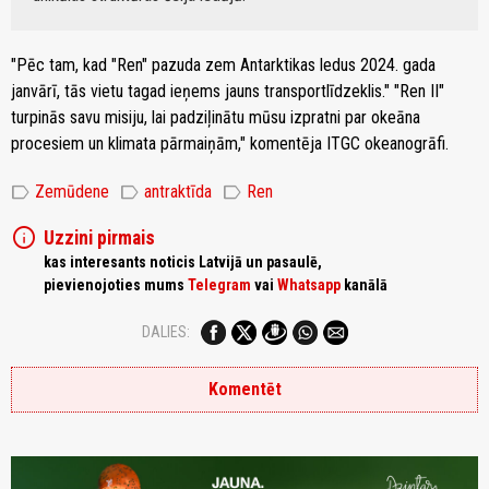
"Pēc tam, kad "Ren" pazuda zem Antarktikas ledus 2024. gada
janvārī, tās vietu tagad ieņems jauns transportlīdzeklis." "Ren II"
turpinās savu misiju, lai padziļinātu mūsu izpratni par okeāna
procesiem un klimata pārmaiņām," komentēja ITGC okeanogrāfi.
label
label
label
Zemūdene
antraktīda
Ren
info
Uzzini pirmais
kas interesants noticis Latvijā un pasaulē,
pievienojoties mums
Telegram
vai
Whatsapp
kanālā
DALIES:
Komentēt