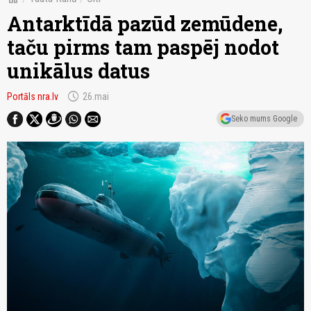
Antarktīdā pazūd zemūdene,
taču pirms tam paspēj nodot
unikālus datus
schedule
Portāls nra.lv
26.mai
Seko mums Google