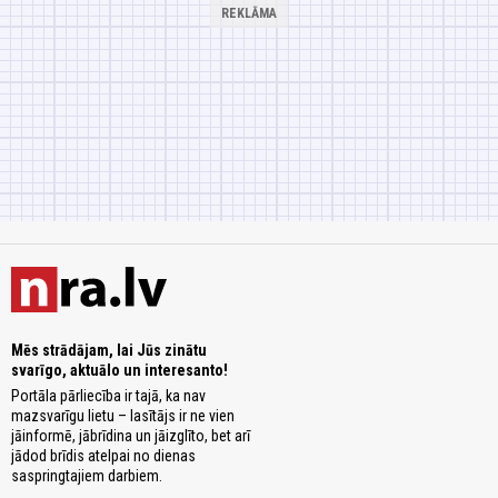
Mēs strādājam, lai Jūs zinātu
svarīgo, aktuālo un interesanto!
Portāla pārliecība ir tajā, ka nav
mazsvarīgu lietu – lasītājs ir ne vien
jāinformē, jābrīdina un jāizglīto, bet arī
jādod brīdis atelpai no dienas
saspringtajiem darbiem.