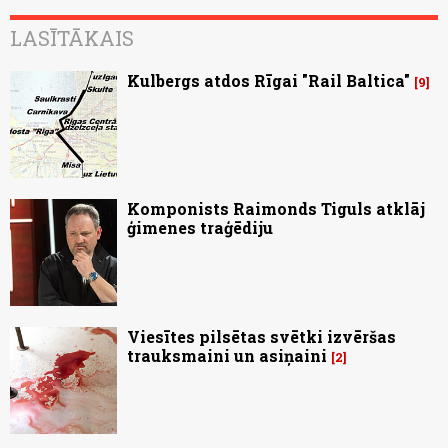
LASĪTĀKAIS
Kulbergs atdos Rīgai "Rail Baltica"
9
Komponists Raimonds Tiguls atklāj
ģimenes traģēdiju
Viesītes pilsētas svētki izvēršas
trauksmaini un asiņaini
2