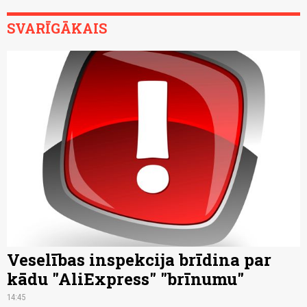
SVARĪGĀKAIS
Veselības inspekcija brīdina par
kādu "AliExpress" "brīnumu"
14:45