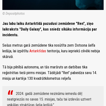
© Depositphotos
Jau labu laiku Antarktīdā pazudusi zemūdene "Ren", ziņo
laikraksts "Daily Galaxy", kas sniedz sīkāku informāciju par
incidentu.
Sešus metrus garā zemūdene tika nosūtīta zem Dotsona šelfa
ledāja, lai izpētītu
Antarktīdas
teritoriju, kuru iepriekš cilvēki nebija
skāruši.
Tā bija pilnībā autonoma, un tās maršruts un darbības tika
reģistrētas tieši pirms misijas. Tādējādi "Ren" pabeidza savu 14.
misiju un kartēja 130 kvadrātkilometrus reljefa.
2024. gadā zemūdene nezināmu iemeslu dēļ
neatgriezās no savas 15. misijas, taču tai izdevās uztvert
unikālas struktūras šelja ledājā.