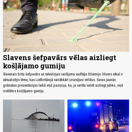
Slavens šefpavārs vēlas aizliegt
košļājamo gumiju
Slavenais britu šefpavārs un televīzijas raidījuma vadītājs Džeimijs Olivers atkal ir
aktualizējis tēmu, kas Lielbritānijā vairākkārt izraisījusi strīdus. Savas jaunās
grāmatas prezentācijas laikā viņš paziņoja, ka, ja varētu valstī aizliegt jebko, viņš
izvēlētos košļājamo gumiju.