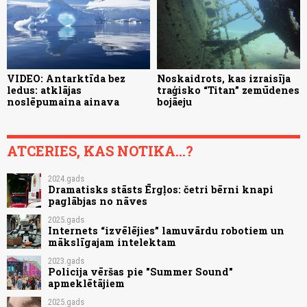
VIDEO: Antarktīda bez
Noskaidrots, kas izraisīja
ledus: atklājas
traģisko “Titan” zemūdenes
noslēpumaina ainava
bojāeju
ATCERIES, KAS NOTIKA...?
2024.gads
Dramatisks stāsts Ērgļos: četri bērni knapi
paglābjas no nāves
2025.gads
Internets “izvēlējies” lamuvārdu robotiem un
mākslīgajam intelektam
2023.gads
Policija vēršas pie "Summer Sound"
apmeklētājiem
2025.gads