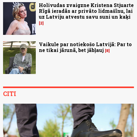
Holivudas zvaigzne Kristena Stjuarte
Rīgā ieradās ar privāto lidmašīnu, lai
uz Latviju atvestu savu suni un kaķi
2
Vaikule par notiekošo Latvijā: Par to
ne tikai jārunā, bet jābļauj
8
CITI