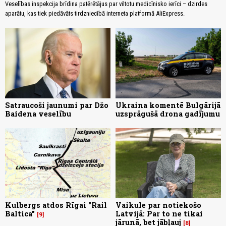
Veselības inspekcija brīdina patērētājus par viltotu medicīnisko ierīci – dzirdes
aparātu, kas tiek piedāvāts tirdzniecībā interneta platformā AliExpress.
Satraucoši jaunumi par Džo
Ukraina komentē Bulgārijā
Baidena veselību
uzsprāgušā drona gadījumu
Kulbergs atdos Rīgai "Rail
Vaikule par notiekošo
Baltica"
Latvijā: Par to ne tikai
9
jārunā, bet jābļauj
8