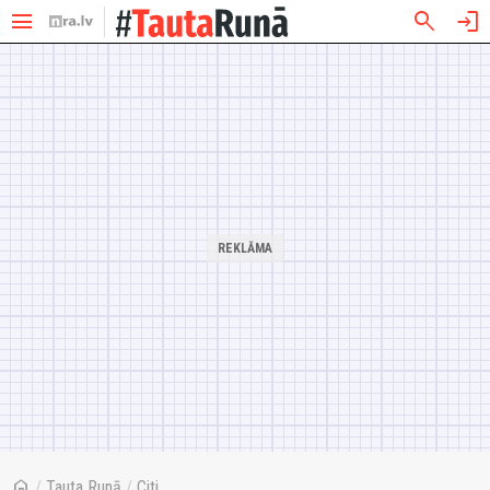
menu
search
login
home
/
Tauta Runā
/
Citi