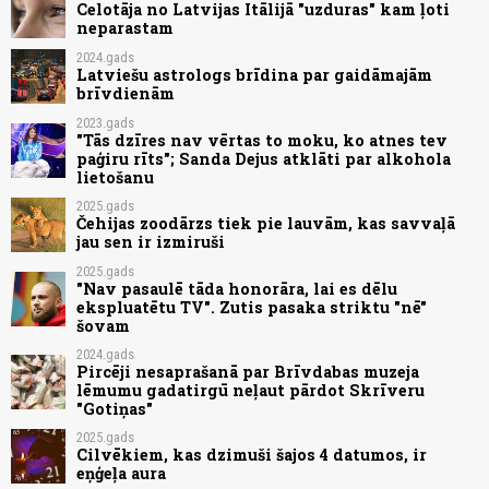
Celotāja no Latvijas Itālijā "uzduras" kam ļoti
neparastam
2024.gads
Latviešu astrologs brīdina par gaidāmajām
brīvdienām
2023.gads
"Tās dzīres nav vērtas to moku, ko atnes tev
paģiru rīts"; Sanda Dejus atklāti par alkohola
lietošanu
2025.gads
Čehijas zoodārzs tiek pie lauvām, kas savvaļā
jau sen ir izmiruši
2025.gads
"Nav pasaulē tāda honorāra, lai es dēlu
ekspluatētu TV". Zutis pasaka striktu "nē"
šovam
2024.gads
Pircēji nesaprašanā par Brīvdabas muzeja
lēmumu gadatirgū neļaut pārdot Skrīveru
"Gotiņas"
2025.gads
Cilvēkiem, kas dzimuši šajos 4 datumos, ir
eņģeļa aura