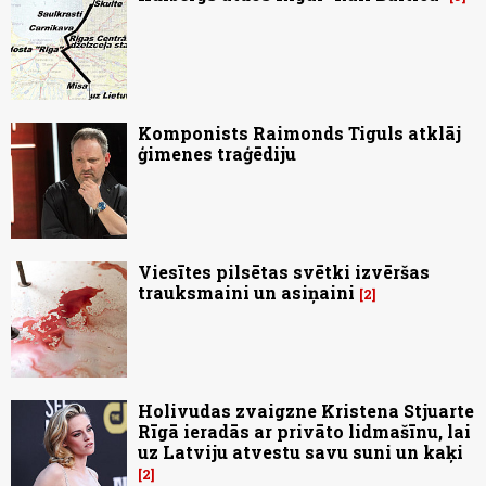
Komponists Raimonds Tiguls atklāj
ģimenes traģēdiju
Viesītes pilsētas svētki izvēršas
trauksmaini un asiņaini
2
Holivudas zvaigzne Kristena Stjuarte
Rīgā ieradās ar privāto lidmašīnu, lai
uz Latviju atvestu savu suni un kaķi
2