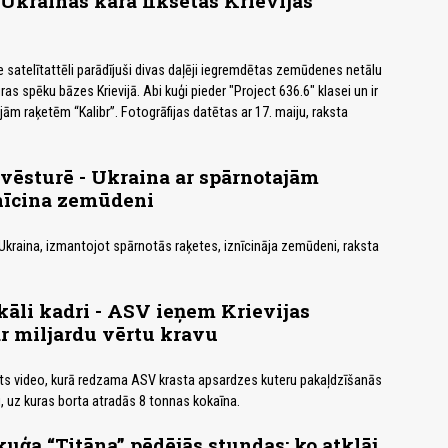
 Ukrainas karā fiksētas Krievijas
e satelītattēli parādījuši divas daļēji iegremdētas zemūdenes netālu
as spēku bāzes Krievijā. Abi kuģi pieder "Project 636.6" klasei un ir
jām raķetēm “Kalibr”. Fotogrāfijas datētas ar 17. maiju, raksta
 vēsturē - Ukraina ar spārnotajām
nīcina zemūdeni
 Ukraina, izmantojot spārnotās raķetes, iznīcināja zemūdeni, raksta
āli kadri - ASV ieņem Krievijas
r miljardu vērtu kravu
āts video, kurā redzama ASV krasta apsardzes kuteru pakaļdzīšanās
, uz kuras borta atradās 8 tonnas kokaīna.
ģa “Titāna” pēdējās stundas: ko atklāj