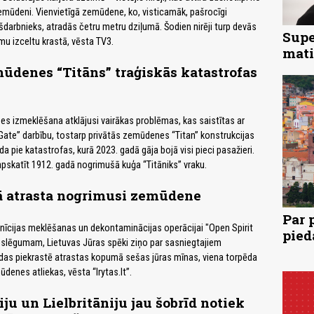
emūdeni. Vienvietīgā zemūdene, ko, visticamāk, pašrocīgi
šdarbnieks, atradās četru metru dziļumā. Šodien nirēji turp devās
Supe
umu izceltu krastā, vēsta TV3.
mati
ūdenes “Titāns” traģiskās katastrofas
s izmeklēšana atklājusi vairākas problēmas, kas saistītas ar
e” darbību, tostarp privātās zemūdenes “Titan” konstrukcijas
 pie katastrofas, kurā 2023. gadā gāja bojā visi pieci pasažieri.
 apskatīt 1912. gadā nogrimušā kuģa “Titāniks” vraku.
rā atrasta nogrimusi zemūdene
Par 
nīcijas meklēšanas un dekontaminācijas operācijai "Open Spirit
pied
oslēgumam, Lietuvas Jūras spēki ziņo par sasniegtajiem
ēdas piekrastē atrastas kopumā sešas jūras mīnas, viena torpēda
enes atliekas, vēsta “lrytas.lt”.
iju un Lielbritāniju jau šobrīd notiek