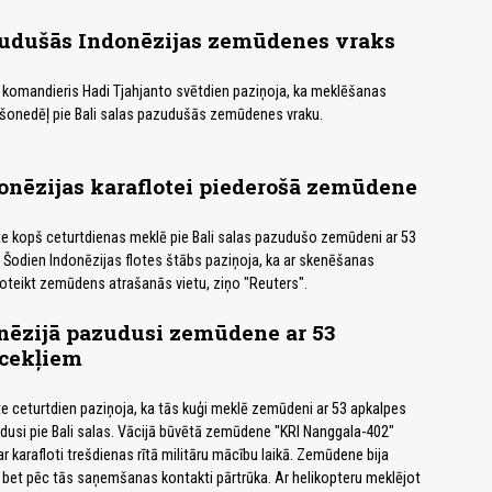
zudušās Indonēzijas zemūdenes vraks
 komandieris Hadi Tjahjanto svētdien paziņoja, ka meklēšanas
 šonedēļ pie Bali salas pazudušās zemūdenes vraku.
onēzijas karaflotei piederošā zemūdene
te kopš ceturtdienas meklē pie Bali salas pazudušo zemūdeni ar 53
 Šodien Indonēzijas flotes štābs paziņoja, ka ar skenēšanas
noteikt zemūdens atrašanās vietu, ziņo "Reuters".
nēzijā pazudusi zemūdene ar 53
ocekļiem
te ceturtdien paziņoja, ka tās kuģi meklē zemūdeni ar 53 apkalpes
dusi pie Bali salas. Vācijā būvētā zemūdene "KRI Nanggala-402"
 karafloti trešdienas rītā militāru mācību laikā. Zemūdene bija
t, bet pēc tās saņemšanas kontakti pārtrūka. Ar helikopteru meklējot