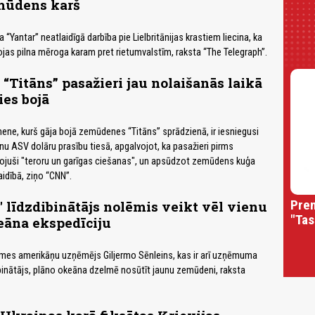
mūdens karš
a “Yantar” neatlaidīgā darbība pie Lielbritānijas krastiem liecina, ka
vojas pilna mēroga karam pret rietumvalstīm, raksta “The Telegraph”.
Titāns” pasažieri jau nolaišanās laikā
ies bojā
ene, kurš gāja bojā zemūdenes “Titāns” sprādzienā, ir iesniegusi
nu ASV dolāru prasību tiesā, apgalvojot, ka pasažieri pirms
vojuši "teroru un garīgas ciešanas", un apsūdzot zemūdens kuģa
aidībā, ziņo “CNN”.
Prem
 līdzdibinātājs nolēmis veikt vēl vienu
"Tas
eāna ekspedīciju
smes amerikāņu uzņēmējs Giljermo Sēnleins, kas ir arī uzņēmuma
inātājs, plāno okeāna dzelmē nosūtīt jaunu zemūdeni, raksta