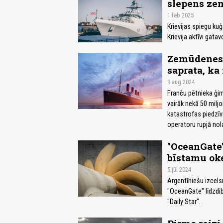
slepens ze
1.feb 2025
Krievijas spiegu kuģ
Krievija aktīvi gata
Zemūdenes “
saprata, ka 
9.aug 2024
Franču pētnieka ģim
vairāk nekā 50 miljo
katastrofas piedzī
operatoru rupjā nol
"OceanGate"
bīstamu ok
5.jūl 2024
Argentīniešu izcel
"OceanGate" līdzdib
"Daily Star".