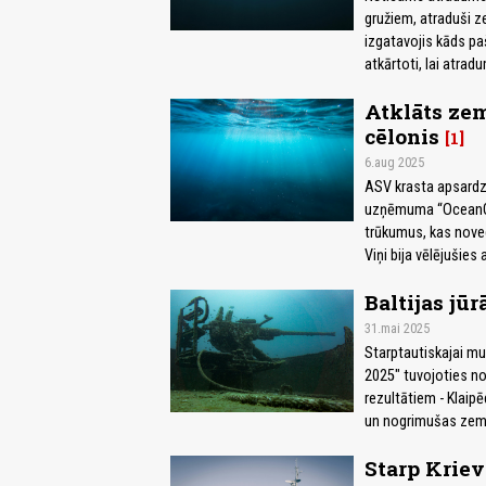
gružiem, atraduši z
izgatavojis kāds pa
atkārtoti, lai atrad
Atklāts zem
cēlonis
1
6.aug 2025
ASV krasta apsardze
uzņēmuma “OceanGat
trūkumus, kas noveda
Viņi bija vēlējušies
Baltijas jū
31.mai 2025
Starptautiskajai mu
2025" tuvojoties n
rezultātiem - Klaip
un nogrimušas zemūd
Starp Kriev