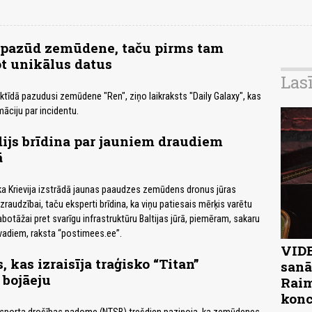
 pazūd zemūdene, taču pirms tam
t unikālus datus
Las
rktīdā pazudusi zemūdene "Ren", ziņo laikraksts "Daily Galaxy", kas
āciju par incidentu.
ijs brīdina par jauniem draudiem
ā
s, ka Krievija izstrādā jaunas paaudzes zemūdens dronus jūras
zraudzībai, taču eksperti brīdina, ka viņu patiesais mērķis varētu
botāžai pret svarīgu infrastruktūru Baltijas jūrā, piemēram, sakaru
vadiem, raksta “postimees.ee”.
VIDE
 kas izraisīja traģisko “Titan”
sanā
bojāeju
Raim
konc