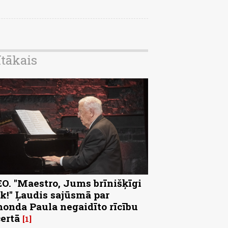
ītākais
O. "Maestro, Jums brīnišķīgi
k!" Ļaudis sajūsmā par
onda Paula negaidīto rīcību
ertā
1