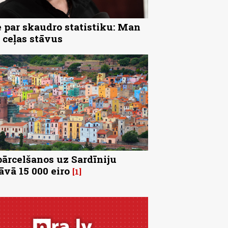
 par skaudro statistiku: Man
 ceļas stāvus
pārcelšanos uz Sardīniju
āvā 15 000 eiro
1