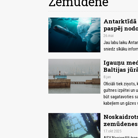
Zemūdene
Antarktīdā
paspēj nodo
26.mai
Jau labu laiku Anta
sniedz sīkāku inform
Igauņu med
Baltijas jūr
8.jan
Oficiāli tiek ziņot
gultnes izpētei un u
būt sagatavoties sa
kabeļiem un gāzes 
Noskaidrots,
zemūdenes 
17.okt 2025