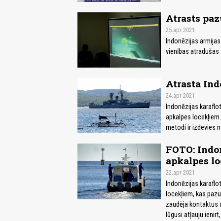
Atrasts pa
25.apr 2021
Indonēzijas armijas
vienības atradušas
Atrasta Ind
24.apr 2021
Indonēzijas karaflo
apkalpes locekļiem.
metodi ir izdevies 
FOTO: Indo
apkalpes l
22.apr 2021
Indonēzijas karaflo
locekļiem, kas pazu
zaudēja kontaktus ar
lūgusi atļauju ienir