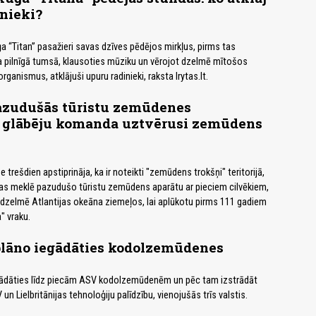
nieki?
 “Titan” pasažieri savas dzīves pēdējos mirkļus, pirms tas
a pilnīgā tumsā, klausoties mūziku un vērojot dzelmē mītošos
ganismus, atklājuši upuru radinieki, raksta lrytas.lt.
azudušās tūristu zemūdenes
 glābēju komanda uztvērusi zemūdens
trešdien apstiprināja, ka ir noteikti "zemūdens trokšņi" teritorijā,
as meklē pazudušo tūristu zemūdens aparātu ar pieciem cilvēkiem,
dzelmē Atlantijas okeāna ziemeļos, lai aplūkotu pirms 111 gadiem
" vraku.
plāno iegādāties kodolzemūdenes
egādāties līdz piecām ASV kodolzemūdenēm un pēc tam izstrādāt
un Lielbritānijas tehnoloģiju palīdzību, vienojušās trīs valstis.