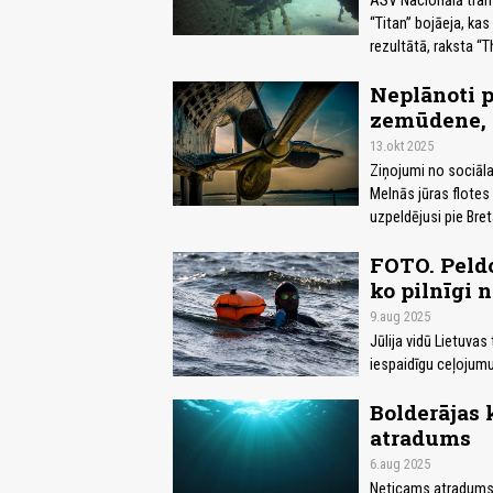
ASV Nacionālā tran
“Titan” bojāeja, kas
rezultātā, raksta “T
Neplānoti p
zemūdene, i
13.okt 2025
Ziņojumi no sociālaj
Melnās jūras flotes
uzpeldējusi pie Bre
FOTO. Peldot
ko pilnīgi 
9.aug 2025
Jūlija vidū Lietuvas
iespaidīgu ceļojumu 
Bolderājas 
atradums
6.aug 2025
Neticams atradums Bo