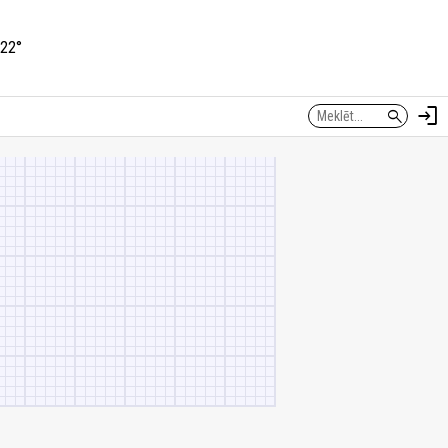
22°
login
search