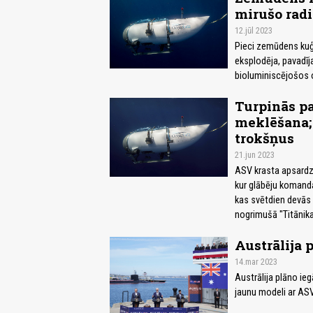
mirušo radi
12.jūl 2023
Pieci zemūdens kuģa
eksplodēja, pavadīj
bioluminiscējošos or
Turpinās p
meklēšana;
trokšņus
21.jun 2023
ASV krasta apsardze 
kur glābēju komand
kas svētdien devās 
nogrimušā "Titānika
Austrālija 
14.mar 2023
Austrālija plāno i
jaunu modeli ar ASV 