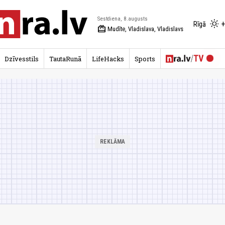
Sestdiena, 8.augusts
+
Rīgā
redeem
Mudīte, Vladislava, Vladislavs
Dzīvesstils
TautaRunā
LifeHacks
Sports