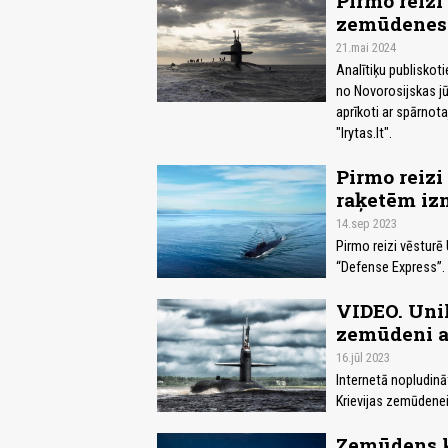
Pirmo reizi
zemūdenes
21.mai 2024
Analītiķu publiskoti
no Novorosijskas jūr
aprīkoti ar spārnota
"lrytas.lt".
Pirmo reizi
raķetēm iz
14.sep 2023
Pirmo reizi vēsturē
“Defense Express”.
VIDEO. Unik
zemūdeni a
16.jūl 2023
Internetā nopludin
Krievijas zemūdenei
Zemūdens ku