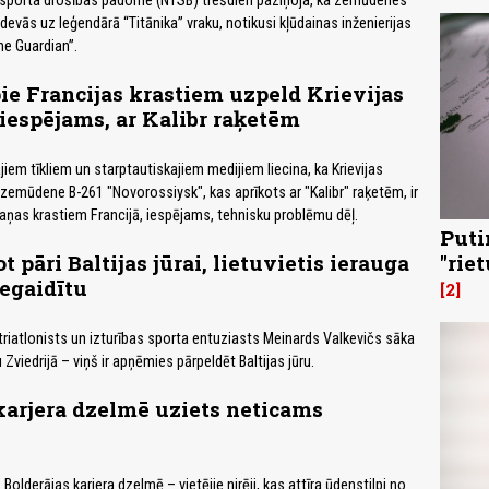
sporta drošības padome (NTSB) trešdien paziņoja, ka zemūdenes
 devās uz leģendārā “Titānika” vraku, notikusi kļūdainas inženierijas
he Guardian”.
ie Francijas krastiem uzpeld Krievijas
espējams, ar Kalibr raķetēm
iem tīkliem un starptautiskajiem medijiem liecina, ka Krievijas
 zemūdene B-261 "Novorossiysk", kas aprīkots ar "Kalibr" raķetēm, ir
taņas krastiem Francijā, iespējams, tehnisku problēmu dēļ.
Puti
 pāri Baltijas jūrai, lietuvietis ierauga
"rie
negaidītu
2
 triatlonists un izturības sporta entuziasts Meinards Valkevičs sāka
Zviedrijā – viņš ir apņēmies pārpeldēt Baltijas jūru.
karjera dzelmē uziets neticams
lderājas karjera dzelmē – vietējie nirēji, kas attīra ūdenstilpi no