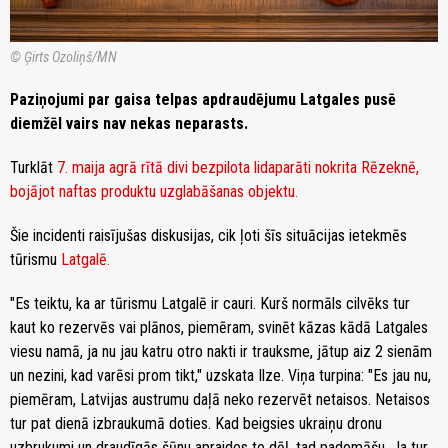
© Ģirts Ozoliņš/MN
Paziņojumi par gaisa telpas apdraudējumu Latgales pusē
diemžēl vairs nav nekas neparasts.
Turklāt
7. maija agrā rītā divi bezpilota lidaparāti nokrita Rēzeknē,
bojājot naftas produktu uzglabāšanas objektu.
Šie incidenti raisījušas diskusijas, cik ļoti šīs situācijas ietekmēs
tūrismu
Latgalē.
"Es teiktu, ka ar tūrismu Latgalē ir cauri. Kurš normāls cilvēks tur
kaut ko rezervēs vai plānos, piemēram, svinēt kāzas kādā Latgales
viesu namā, ja nu jau katru otro nakti ir trauksme, jātup aiz 2 sienām
un nezini, kad varēsi prom tikt," uzskata Ilze. Viņa turpina: "Es jau nu,
piemēram, Latvijas austrumu daļā neko rezervēt netaisos. Netaisos
tur pat dienā izbraukumā doties. Kad beigsies ukraiņu dronu
uzbrukumi un draudīgās šūnu apraides to dēļ, tad padomāšu. Ja tur