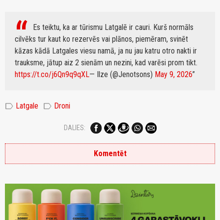
Es teiktu, ka ar tūrismu Latgalē ir cauri. Kurš normāls
cilvēks tur kaut ko rezervēs vai plānos, piemēram, svinēt
kāzas kādā Latgales viesu namā, ja nu jau katru otro nakti ir
trauksme, jātup aiz 2 sienām un nezini, kad varēsi prom tikt.
https://t.co/j6Qn9q9qXL
— Ilze (@Jenotsons)
May 9, 2026
label
label
Latgale
Droni
DALIES:
Komentēt