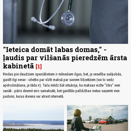
"Ieteica domāt labas domas," -
ļaudis par vilšanās pieredzēm ārsta
kabinetā
1
Rindas pie daudziem speciālistiem ir mēnešiem ilgas, bet, ja veselība sašķobās,
gaidīt ilgi nevar - cilvēks par vīzīti maksā par saviem līdzekļiem (vai to sedz
apdrošināšana, ja tāda ir). Taču mēdz būt situācija, ka maksas vizīte "čiks" vien
sanāk - pāris desmit eiro samaksāti, bet gaidītās palīdzības vietas saņemti vien
padomi, kurus ikviens var atrast internetā.