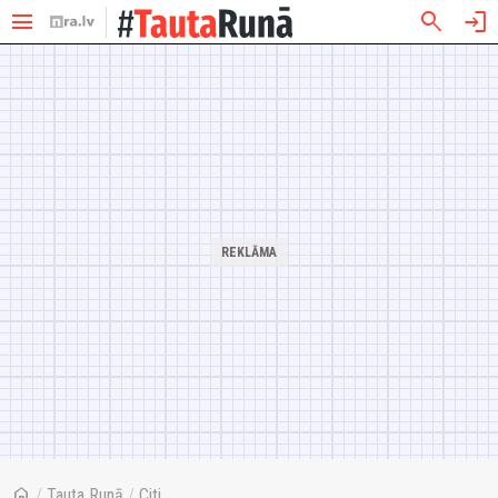
menu
search
login
home
/
Tauta Runā
/
Citi