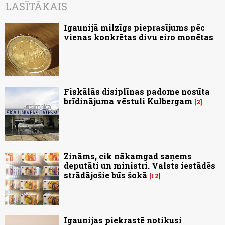
LASĪTĀKAIS
Igaunijā milzīgs pieprasījums pēc
vienas konkrētas divu eiro monētas
Fiskālās disiplīnas padome nosūta
brīdinājuma vēstuli Kulbergam
2
Zināms, cik nākamgad saņems
deputāti un ministri. Valsts iestādēs
strādājošie būs šokā
12
Igaunijas piekrastē notikusi