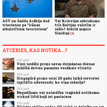
ASV un Saūda Arābija dod
Vai Krievijas uzbrukums
triecienus pa "Irānas
trīs Baltijas valstīm ir
atbalstītiem teroristiem"
reāls? Atbild majors
Slaidiņš
3
ATCERIES, KAS NOTIKA...?
2023.gads
Vien nedēļu pirms savas dzimšanas dienas
mūžībā devies pasaules vecākais vīrietis
2023.gads
Singapūrā pirmo reizi 20 gadu laikā sievietei
izpildīts nāvessods: ko viņa izdarīja?
2023.gads
Negadījums vai nolaidība: traģiskā notikumu
virknē liftā bojā iet pastniece
2023.gads
Vīrietis stilīga video dēļ riskē ar dzīvību un iet