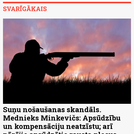
SVARĪGĀKAIS
Suņu nošaušanas skandāls.
Mednieks Minkevičs: Apsūdzību
un kompensāciju neatzīstu; arī