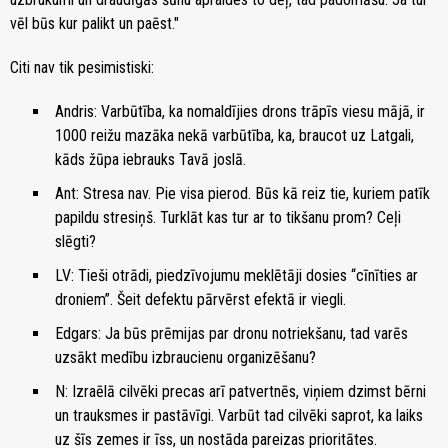
vēl būs kur palikt un paēst."
Citi nav tik pesimistiski:
Andris: Varbūtība, ka nomaldījies drons trāpīs viesu mājā, ir
1000 reižu mazāka nekā varbūtība, ka, braucot uz Latgali,
kāds žūpa iebrauks Tavā joslā.
Ant: Stresa nav. Pie visa pierod. Būs kā reiz tie, kuriem patīk
papildu stresiņš. Turklāt kas tur ar to tikšanu prom? Ceļi
slēgti?
LV: Tieši otrādi, piedzīvojumu meklētāji dosies “cīnīties ar
droniem”. Šeit defektu pārvērst efektā ir viegli.
Edgars: Ja būs prēmijas par dronu notriekšanu, tad varēs
uzsākt medību izbraucienu organizēšanu?
N: Izraēlā cilvēki precas arī patvertnēs, viņiem dzimst bērni
un trauksmes ir pastāvīgi. Varbūt tad cilvēki saprot, ka laiks
uz šīs zemes ir īss, un nostāda pareizas prioritātes.