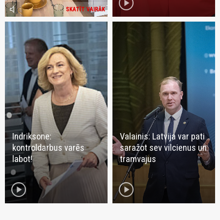
play_circle
volume_mute
SKATĪT VAIRĀK
Indriksone:
Valainis: Latvija var pati
kontroldarbus varēs
saražot sev vilcienus un
labot!
tramvajus
play_circle
play_circle