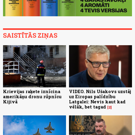
SAISTĪTĀS ZIŅAS
Krievijas raķete iznīcina
VIDEO. Nils Ušakovs uzstāj
amerikāņu dronu rūpnīcu
uz Eiropas palīdzību
Kijivā
Latgalei: Nevis kaut kad
vēlāk, bet tagad
2