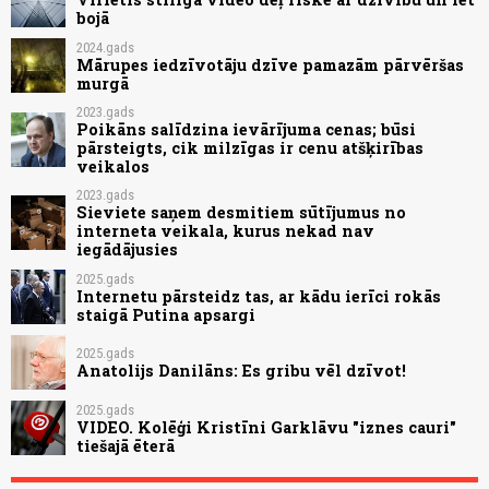
bojā
2024.gads
Mārupes iedzīvotāju dzīve pamazām pārvēršas
murgā
2023.gads
Poikāns salīdzina ievārījuma cenas; būsi
pārsteigts, cik milzīgas ir cenu atšķirības
veikalos
2023.gads
Sieviete saņem desmitiem sūtījumus no
interneta veikala, kurus nekad nav
iegādājusies
2025.gads
Internetu pārsteidz tas, ar kādu ierīci rokās
staigā Putina apsargi
2025.gads
Anatolijs Danilāns: Es gribu vēl dzīvot!
2025.gads
VIDEO. Kolēģi Kristīni Garklāvu "iznes cauri"
tiešajā ēterā