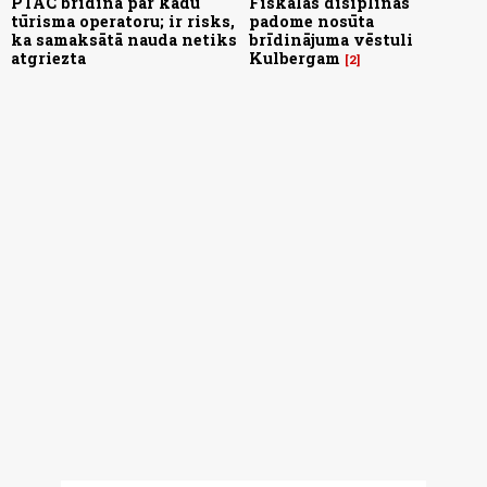
PTAC brīdina par kādu
Fiskālās disiplīnas
tūrisma operatoru; ir risks,
padome nosūta
ka samaksātā nauda netiks
brīdinājuma vēstuli
atgriezta
Kulbergam
2