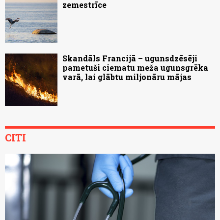
zemestrīce
Skandāls Francijā – ugunsdzēsēji
pametuši ciematu meža ugunsgrēka
varā, lai glābtu miljonāru mājas
CITI