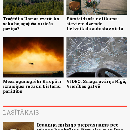
Traģēdija Usmas ezerā: ko
Pārsteidzošs notikums:
saka bojāgājušā vīrieša
sieviete dzemdē
paziņa?
lielveikala autostāvvietā
Meža ugunsgrēki Eiropā ir
VIDEO: Smaga avārija Rīgā,
izraisījuši retu un bīstamu
Vienības gatvē
parādību
LASĪTĀKAIS
Igaunijā milzīgs pieprasījums pēc