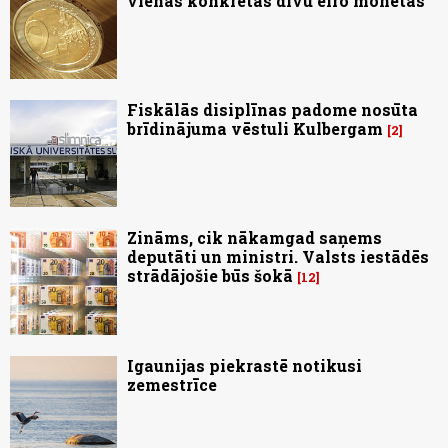
vienas konkrētas divu eiro monētas
Fiskālās disiplīnas padome nosūta
brīdinājuma vēstuli Kulbergam
2
Zināms, cik nākamgad saņems
deputāti un ministri. Valsts iestādēs
strādājošie būs šokā
12
Igaunijas piekrastē notikusi
zemestrīce