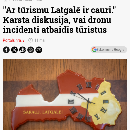
"Ar tūrismu Latgalē ir cauri."
Karsta diskusija, vai dronu
incidenti atbaidīs tūristus
schedule
Portāls nra.lv
11.mai
Seko mums Google