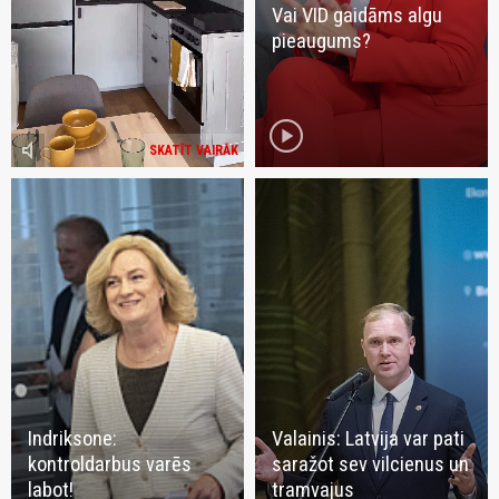
Vai VID gaidāms algu
pieaugums?
play_circle
volume_mute
SKATĪT VAIRĀK
Indriksone:
Valainis: Latvija var pati
kontroldarbus varēs
saražot sev vilcienus un
labot!
tramvajus