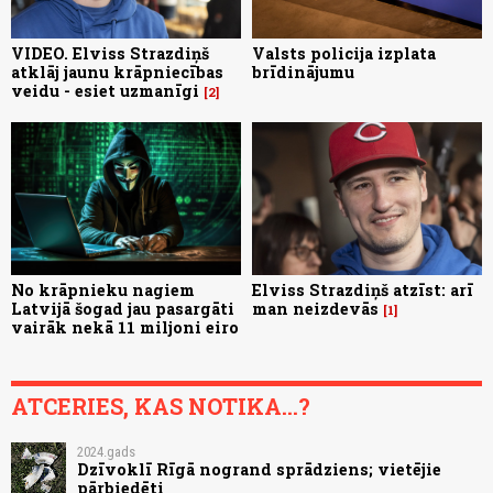
VIDEO. Elviss Strazdiņš
Valsts policija izplata
atklāj jaunu krāpniecības
brīdinājumu
veidu - esiet uzmanīgi
2
No krāpnieku nagiem
Elviss Strazdiņš atzīst: arī
Latvijā šogad jau pasargāti
man neizdevās
1
vairāk nekā 11 miljoni eiro
ATCERIES, KAS NOTIKA...?
2024.gads
Dzīvoklī Rīgā nogrand sprādziens; vietējie
pārbiedēti