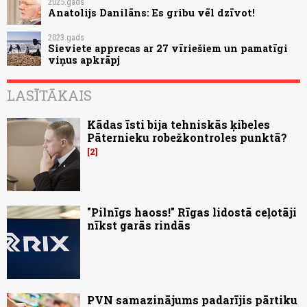
2025.gads
Anatolijs Danilāns: Es gribu vēl dzīvot!
2023.gads
Sieviete apprecas ar 27 vīriešiem un pamatīgi
viņus apkrāpj
LASĪTĀKAIS
Kādas īsti bija tehniskās ķibeles
Pāternieku robežkontroles punktā?
2
"Pilnīgs haoss!" Rīgas lidostā ceļotāji
nīkst garās rindās
PVN samazinājums padarījis pārtiku