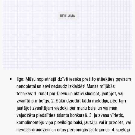
Ilga: Mūsu nopietnajā dzīvē iesaku pret šo attiekties pavisam
nenopietni un sevi nedaudz izklaidēt! Manas mīļākās
tehnikas: 1. runāt par Dievu un aktīvi sludināt, jautājot, vai
zvanītājs ir ticīgs. 2. Sāku dziedāt kādu melodiju, pēc tam
jautājot zvanītājam viedokli par manu balsi un vai man
vajadzētu piedalīties talantu konkursā. 3. ja zvana vīrietis,
komplimentēju viņa pievilcīgo balsi, jautāju, vai ir precēts, vai
nevēlas draudzeni un citus personīgus jautājumus. 4. spēlēju