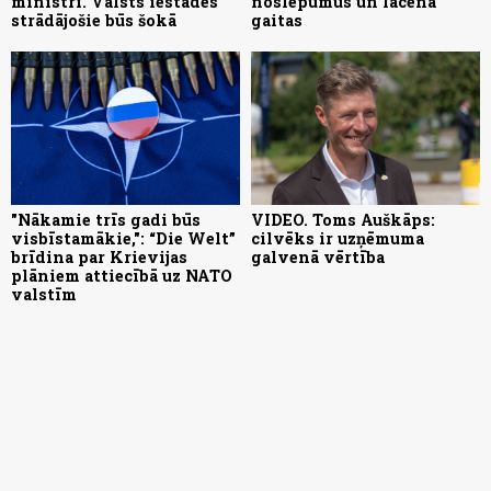
ministri. Valsts iestādēs
noslēpumus un lācēna
strādājošie būs šokā
gaitas
"Nākamie trīs gadi būs
VIDEO. Toms Auškāps:
visbīstamākie,": “Die Welt”
cilvēks ir uzņēmuma
brīdina par Krievijas
galvenā vērtība
plāniem attiecībā uz NATO
valstīm