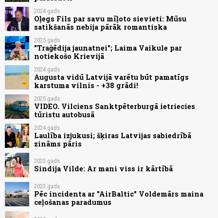
2024.gads
Oļegs Fils par savu mīļoto sievieti: Mūsu
satikšanās nebija pārāk romantiska
2025.gads
"Traģēdija jaunatnei"; Laima Vaikule par
notiekošo Krievijā
2024.gads
Augusta vidū Latvijā varētu būt pamatīgs
karstuma vilnis - +38 grādi!
2025.gads
VIDEO. Vilciens Sanktpēterburgā ietriecies
tūristu autobusā
2024.gads
Laulība izjukusi; šķiras Latvijas sabiedrībā
zināms pāris
2023.gads
Sindija Vilde: Ar mani viss ir kārtībā
2023.gads
Pēc incidenta ar "AirBaltic" Voldemārs maina
ceļošanas paradumus