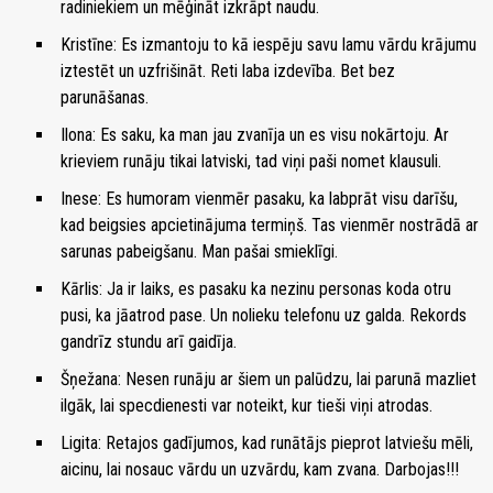
radiniekiem un mēģināt izkrāpt naudu.
Kristīne: Es izmantoju to kā iespēju savu lamu vārdu krājumu
iztestēt un uzfrišināt. Reti laba izdevība. Bet bez
parunāšanas.
Ilona: Es saku, ka man jau zvanīja un es visu nokārtoju. Ar
krieviem runāju tikai latviski, tad viņi paši nomet klausuli.
Inese: Es humoram vienmēr pasaku, ka labprāt visu darīšu,
kad beigsies apcietinājuma termiņš. Tas vienmēr nostrādā ar
sarunas pabeigšanu. Man pašai smieklīgi.
Kārlis: Ja ir laiks, es pasaku ka nezinu personas koda otru
pusi, ka jāatrod pase. Un nolieku telefonu uz galda. Rekords
gandrīz stundu arī gaidīja.
Šņežana: Nesen runāju ar šiem un palūdzu, lai parunā mazliet
ilgāk, lai specdienesti var noteikt, kur tieši viņi atrodas.
Ligita: Retajos gadījumos, kad runātājs pieprot latviešu mēli,
aicinu, lai nosauc vārdu un uzvārdu, kam zvana. Darbojas!!!