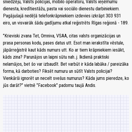
sniedzēju, Valsts policijas, mobilo operatoru, Valsts ieņēmumu
dienesta, kredītiestāžu, pasta vai sociālo dienestu darbiniekiem.
Pagājušajā nedēļā telefonkrāpniekiem izdevies izkrāpt 303 931
eiro, un visvairāk šādu gadījumu atkal reģistrēts Rīgas reģionā - 189.
"Krieviski zvana Tet, Omniva, VSAA, citas valsts organizācijas un
prasa personas kodu, pases datus utt. Esot man ierakstīta vēstule,
jāpārreģistrē kaut kāds numurs utt. Ko ar tiem krāpniekiem iesākt,
kāds zina? Parunājos un laipni sūtu nah..j. Ikdienā praktiski
nelamājos, bet šo var izbaudīt. Bet varbūt ir kāda labāka / pareizāka
forma, kā darboties? Fiksēt numuru un sūtīt Valsts policijai?
Vienkārši ignorēt un necelt svešus numurus? Kāda jums pieredze, ko
jūs darāt?" vietnē "Facebook" padomu taujā Andis.