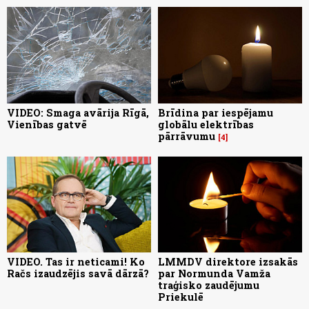
VIDEO: Smaga avārija Rīgā,
Brīdina par iespējamu
Vienības gatvē
globālu elektrības
pārrāvumu
4
VIDEO. Tas ir neticami! Ko
LMMDV direktore izsakās
Račs izaudzējis savā dārzā?
par Normunda Vamža
traģisko zaudējumu
Priekulē