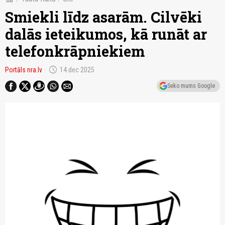
Smiekli līdz asarām. Cilvēki
dalās ieteikumos, kā runāt ar
telefonkrāpniekiem
schedule
Portāls nra.lv
14.dec 2025
Seko mums Google