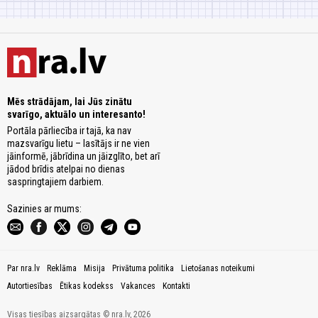
Mēs strādājam, lai Jūs zinātu
svarīgo, aktuālo un interesanto!
Portāla pārliecība ir tajā, ka nav
mazsvarīgu lietu – lasītājs ir ne vien
jāinformē, jābrīdina un jāizglīto, bet arī
jādod brīdis atelpai no dienas
saspringtajiem darbiem.
Sazinies ar mums:
Par nra.lv
Reklāma
Misija
Privātuma politika
Lietošanas noteikumi
Autortiesības
Ētikas kodekss
Vakances
Kontakti
Visas tiesības aizsargātas © nra.lv, 2026