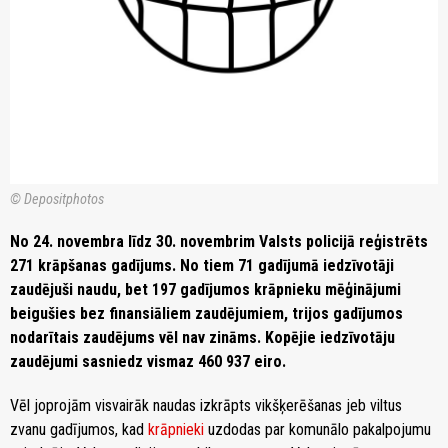
© Depositphotos
No 24. novembra līdz 30. novembrim Valsts policijā reģistrēts
271 krāpšanas gadījums. No tiem 71 gadījumā iedzīvotāji
zaudējuši naudu, bet 197 gadījumos krāpnieku mēģinājumi
beigušies bez finansiāliem zaudējumiem, trijos gadījumos
nodarītais zaudējums vēl nav zināms. Kopējie iedzīvotāju
zaudējumi sasniedz vismaz 460 937 eiro.
Vēl joprojām visvairāk naudas izkrāpts vikšķerēšanas jeb viltus
zvanu gadījumos, kad
krāpnieki
uzdodas par komunālo pakalpojumu