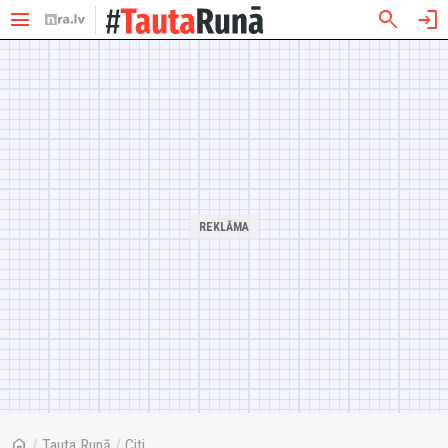
menu
search
login
home
/
Tauta Runā
/
Citi