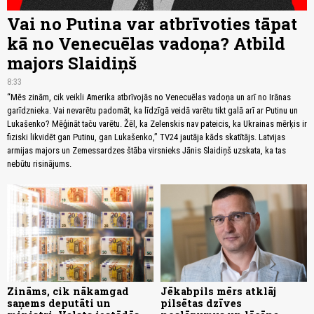
Vai no Putina var atbrīvoties tāpat
kā no Venecuēlas vadoņa? Atbild
majors Slaidiņš
8:33
“Mēs zinām, cik veikli Amerika atbrīvojās no Venecuēlas vadoņa un arī no Irānas
garīdznieka. Vai nevarētu padomāt, ka līdzīgā veidā varētu tikt galā arī ar Putinu un
Lukašenko? Mēģināt taču varētu. Žēl, ka Zelenskis nav pateicis, ka Ukrainas mērķis ir
fiziski likvidēt gan Putinu, gan Lukašenko,” TV24 jautāja kāds skatītājs. Latvijas
armijas majors un Zemessardzes štāba virsnieks Jānis Slaidiņš uzskata, ka tas
nebūtu risinājums.
Zināms, cik nākamgad
Jēkabpils mērs atklāj
saņems deputāti un
pilsētas dzīves