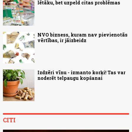
lētāku, bet uzpeld citas problēmas
NVO bizness, kuram nav pievienotās
vērtības, ir jāizbeidz
Izdzēri vīnu - izmanto korķi! Tas var
noderēt telpaugu kopšanai
CITI