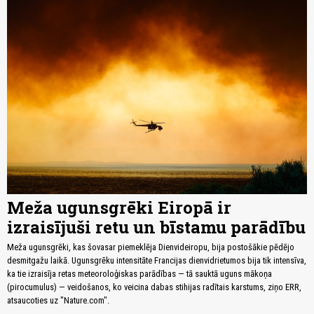
Meža ugunsgrēki Eiropā ir
izraisījuši retu un bīstamu parādību
Meža ugunsgrēki, kas šovasar piemeklēja Dienvideiropu, bija postošākie pēdējo
desmitgažu laikā. Ugunsgrēku intensitāte Francijas dienvidrietumos bija tik intensīva,
ka tie izraisīja retas meteoroloģiskas parādības — tā sauktā uguns mākoņa
(pirocumulus) — veidošanos, ko veicina dabas stihijas radītais karstums, ziņo ERR,
atsaucoties uz "Nature.com".