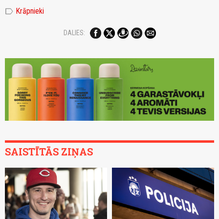
label
Krāpnieki
DALIES:
SAISTĪTĀS ZIŅAS