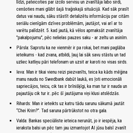
līdzi, pateicoties par izcilo servisu un zvanītāja labo sirdi,
cenšoties mani glābt šajā traģiskajā situācijā. Kad sāk prasīt
datus vai naudu, sāku stāstīt detalizētu informāciju par citām
seriālu cienīgām dzīves problēmām, jautājot, vai arī ar to
varētu palīdzēt. 5. kad jautā, kā vēlos apmaksāt zvanītāja
"pakalpojumu", pēc nelielas pauzes saku - ar zeltu un asinīm.
Pārsla: Saprotu ka ne vienmēr ir pa rokai, bet mani paglāba
ieteikums - kad zvana, atbildi, ļauj lai sāk savu stāstu un tad
uzliec katliņu pāri telefonam un uzsit ar karoti no visas sirds.
Ieva: Man ir tikai vienu reizi piezvanīts, teica ka kāds mēģina
manu naudu no Swedbank dabūt laukā, es ļoti emocionāli
sapriecājos, teicu, cik tas ir brīnišķīgi, ka man tur ir nauda un
pajautāju cik tur ir...pēc šī jautājuma viņi klusi atslēdzās.
Rihards: Man ir ieteikts uz katru tādu sarunu sākumā jautāt
“Chei Krim?”. Tad saruna pārtrūkstot no otra gala.
Valda: Bankas speciāliste ieteica nerunāt, jo ir iespēja, ka
ieraksta balsi un pēc tam jau izmantojot AI jūsu balsī zvanīt