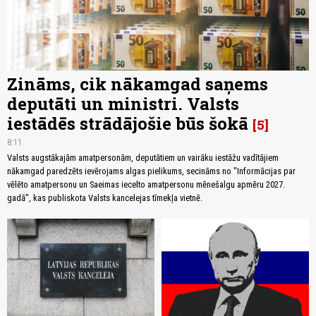
Zināms, cik nākamgad saņems
deputāti un ministri. Valsts
iestādēs strādājošie būs šokā
5
8:11
Valsts augstākajām amatpersonām, deputātiem un vairāku iestāžu vadītājiem
nākamgad paredzēts ievērojams algas pielikums, secināms no "Informācijas par
vēlēto amatpersonu un Saeimas iecelto amatpersonu mēnešalgu apmēru 2027.
gadā", kas publiskota Valsts kancelejas tīmekļa vietnē.