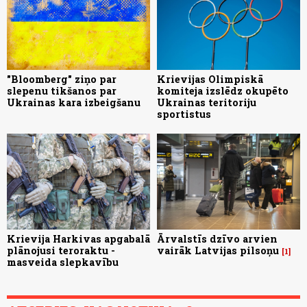
"Bloomberg" ziņo par
Krievijas Olimpiskā
slepenu tikšanos par
komiteja izslēdz okupēto
Ukrainas kara izbeigšanu
Ukrainas teritoriju
sportistus
Krievija Harkivas apgabalā
Ārvalstīs dzīvo arvien
plānojusi teroraktu -
vairāk Latvijas pilsoņu
1
masveida slepkavību