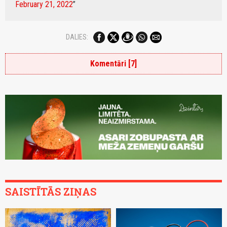
February 21, 2022
DALIES:
Komentāri [7]
SAISTĪTĀS ZIŅAS