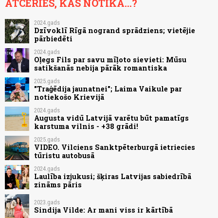
ATCERIES, KAS NOTIKA...?
2024.gads
Dzīvoklī Rīgā nogrand sprādziens; vietējie
pārbiedēti
2024.gads
Oļegs Fils par savu mīļoto sievieti: Mūsu
satikšanās nebija pārāk romantiska
2025.gads
"Traģēdija jaunatnei"; Laima Vaikule par
notiekošo Krievijā
2024.gads
Augusta vidū Latvijā varētu būt pamatīgs
karstuma vilnis - +38 grādi!
2025.gads
VIDEO. Vilciens Sanktpēterburgā ietriecies
tūristu autobusā
2024.gads
Laulība izjukusi; šķiras Latvijas sabiedrībā
zināms pāris
2023.gads
Sindija Vilde: Ar mani viss ir kārtībā