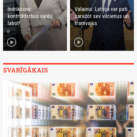
Indriksone:
Valainis: Latvija var pati
kontroldarbus varēs
saražot sev vilcienus un
labot!
tramvajus
play_circle
play_circle
SVARĪGĀKAIS