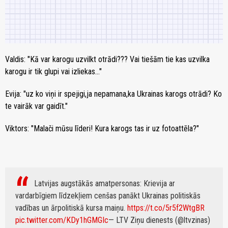
Valdis: "Kā var karogu uzvilkt otrādi??? Vai tiešām tie kas uzvilka
karogu ir tik glupi vai izliekas…"
Evija: "uz ko viņi ir spejigi,ja nepamana,ka Ukrainas karogs otrādi? Ko
te vairāk var gaidīt."
Viktors: "Malači mūsu līderi! Kura karogs tas ir uz fotoattēla?"
Latvijas augstākās amatpersonas: Krievija ar
vardarbīgiem līdzekļiem cenšas panākt Ukrainas politiskās
vadības un ārpolitiskā kursa maiņu.
https://t.co/5r5f2WtgBR
pic.twitter.com/KDy1hGMGIc
— LTV Ziņu dienests (@ltvzinas)