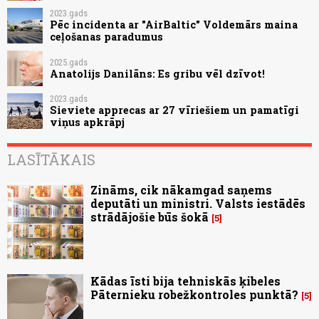
2023.gads
Pēc incidenta ar "AirBaltic" Voldemārs maina
ceļošanas paradumus
2025.gads
Anatolijs Danilāns: Es gribu vēl dzīvot!
2023.gads
Sieviete apprecas ar 27 vīriešiem un pamatīgi
viņus apkrāpj
LASĪTĀKAIS
Zināms, cik nākamgad saņems
deputāti un ministri. Valsts iestādēs
strādājošie būs šokā
5
Kādas īsti bija tehniskās ķibeles
Pāternieku robežkontroles punktā?
5