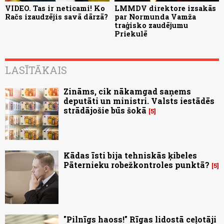
VIDEO. Tas ir neticami! Ko
LMMDV direktore izsakās
Račs izaudzējis savā dārzā?
par Normunda Vamža
traģisko zaudējumu
Priekulē
LASĪTĀKAIS
Zināms, cik nākamgad saņems
deputāti un ministri. Valsts iestādēs
strādājošie būs šokā
5
Kādas īsti bija tehniskās ķibeles
Pāternieku robežkontroles punktā?
5
"Pilnīgs haoss!" Rīgas lidostā ceļotāji