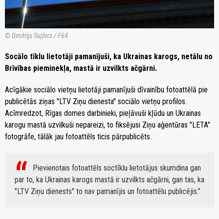
© Dmitrijs Suļžics / F64
Socālo tīklu lietotāji pamanījuši, ka Ukrainas karogs, netālu no
Brīvības pieminekļa, mastā ir uzvilkts ačgārni.
Acīgākie sociālo vietņu lietotāji pamanījuši dīvainību fotoattēlā pie
publicētās ziņas "LTV Ziņu dienesta" sociālo vietņu profilos.
Acīmredzot, Rīgas domes darbinieki, pieļāvuši kļūdu un Ukrainas
karogu mastā uzvilkuši nepareizi, to fiksējusi Ziņu aģentūras "LETA"
fotogrāfe, tālāk jau fotoattēls ticis pārpublicēts.
Pievienotais fotoattēls soctīklu lietotājus skumdina gan
par to, ka Ukrainas karogs mastā ir uzvilkts ačgārni, gan tas, ka
"LTV Ziņu dienests" to nav pamanījis un fotoattēlu publicējis.