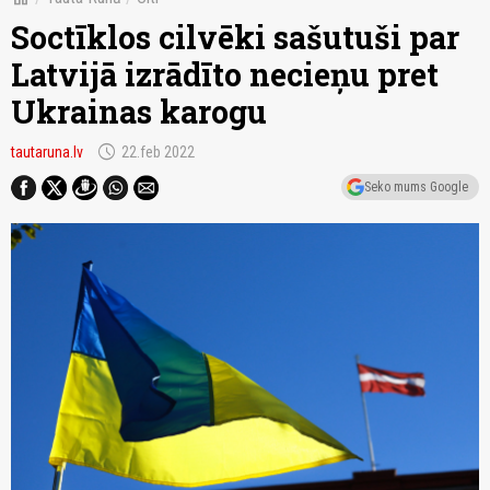
Soctīklos cilvēki sašutuši par
Latvijā izrādīto necieņu pret
Ukrainas karogu
schedule
tautaruna.lv
22.feb 2022
Seko mums Google