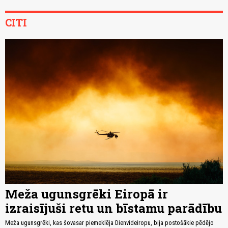
CITI
Meža ugunsgrēki Eiropā ir
izraisījuši retu un bīstamu parādību
Meža ugunsgrēki, kas šovasar piemeklēja Dienvideiropu, bija postošākie pēdējo