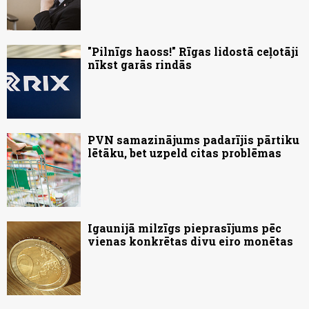
"Pilnīgs haoss!" Rīgas lidostā ceļotāji
nīkst garās rindās
PVN samazinājums padarījis pārtiku
lētāku, bet uzpeld citas problēmas
Igaunijā milzīgs pieprasījums pēc
vienas konkrētas divu eiro monētas