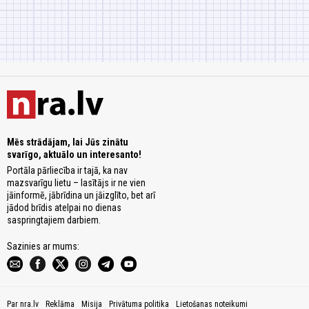
Mēs strādājam, lai Jūs zinātu
svarīgo, aktuālo un interesanto!
Portāla pārliecība ir tajā, ka nav
mazsvarīgu lietu – lasītājs ir ne vien
jāinformē, jābrīdina un jāizglīto, bet arī
jādod brīdis atelpai no dienas
saspringtajiem darbiem.
Sazinies ar mums:
Par nra.lv
Reklāma
Misija
Privātuma politika
Lietošanas noteikumi