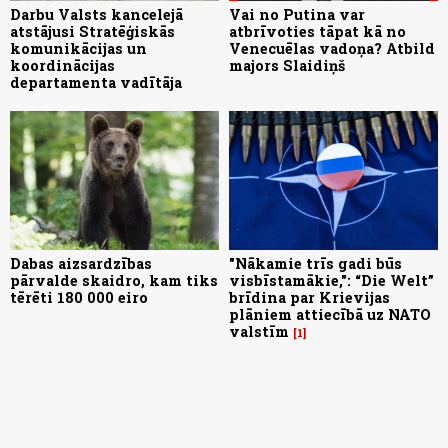
Darbu Valsts kancelejā
Vai no Putina var
atstājusi Stratēģiskās
atbrīvoties tāpat kā no
komunikācijas un
Venecuēlas vadoņa? Atbild
koordinācijas
majors Slaidiņš
departamenta vadītāja
Dabas aizsardzības
"Nākamie trīs gadi būs
pārvalde skaidro, kam tiks
visbīstamākie,": “Die Welt”
tērēti 180 000 eiro
brīdina par Krievijas
plāniem attiecībā uz NATO
valstīm
1