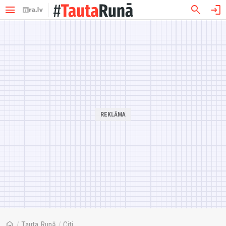
menu
search
login
home
/
Tauta Runā
/
Citi