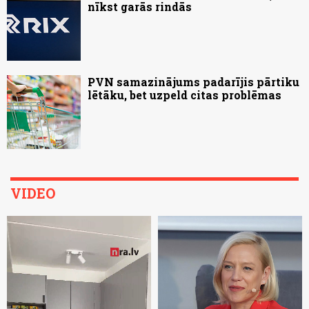
nīkst garās rindās
PVN samazinājums padarījis pārtiku
lētāku, bet uzpeld citas problēmas
VIDEO