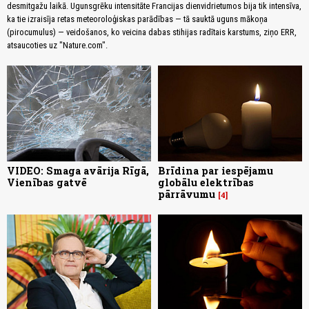
desmitgažu laikā. Ugunsgrēku intensitāte Francijas dienvidrietumos bija tik intensīva,
ka tie izraisīja retas meteoroloģiskas parādības — tā sauktā uguns mākoņa
(pirocumulus) — veidošanos, ko veicina dabas stihijas radītais karstums, ziņo ERR,
atsaucoties uz "Nature.com".
VIDEO: Smaga avārija Rīgā,
Brīdina par iespējamu
Vienības gatvē
globālu elektrības
pārrāvumu
4