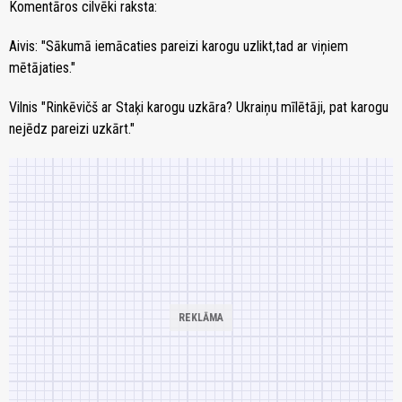
Komentāros cilvēki raksta:
Aivis: "Sākumā iemācaties pareizi karogu uzlikt,tad ar viņiem
mētājaties."
Vilnis "Rinkēvičš ar Staķi karogu uzkāra? Ukraiņu mīlētāji, pat karogu
nejēdz pareizi uzkārt."