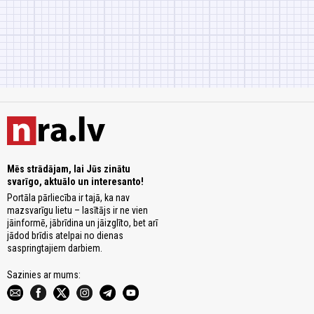
Mēs strādājam, lai Jūs zinātu
svarīgo, aktuālo un interesanto!
Portāla pārliecība ir tajā, ka nav
mazsvarīgu lietu – lasītājs ir ne vien
jāinformē, jābrīdina un jāizglīto, bet arī
jādod brīdis atelpai no dienas
saspringtajiem darbiem.
Sazinies ar mums: