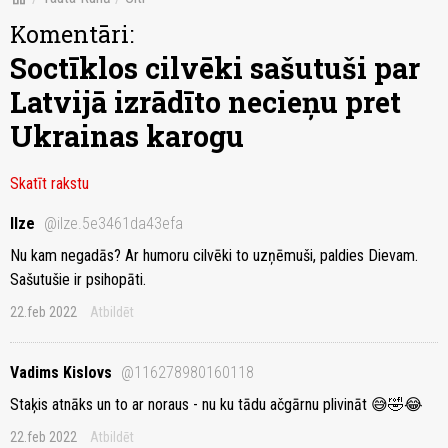
Komentāri:
Soctīklos cilvēki sašutuši par
Latvijā izrādīto necieņu pret
Ukrainas karogu
Skatīt rakstu
Ilze
@ilze.5e3461da43efa
Nu kam negadās? Ar humoru cilvēki to uzņēmuši, paldies Dievam.
Sašutušie ir psihopāti.
22.feb 2022
Atbildēt
Vadims Kislovs
@116278980160118
Staķis atnāks un to ar noraus - nu ku tādu ačgārnu plivināt 😅🤣😂
22.feb 2022
Atbildēt