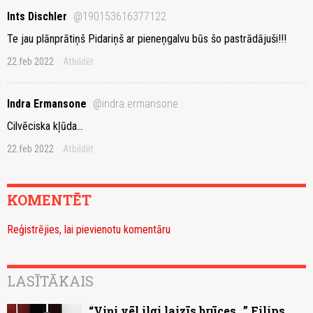
Ints Dischler
@190153616377122
Te jau plānprātiņš Pidariņš ar pieneņgalvu būs šo pastrādājuši!!!
22.feb 2022
Atbildēt
Indra Ermansone
@indra.ermansone
Cilvēciska kļūda...
22.feb 2022
Atbildēt
KOMENTĒT
Reģistrējies, lai pievienotu komentāru
LASĪTĀKAIS
“Viņi vēl ilgi laizīs brūces...” Filips