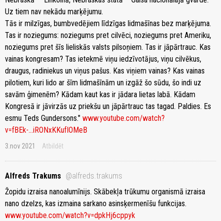
Uz tiem nav nekādu marķējumu.
Tās ir milzīgas, bumbvedējiem līdzīgas lidmašīnas bez marķējuma.
Tas ir noziegums: noziegums pret cilvēci, noziegums pret Ameriku,
noziegums pret šīs lieliskās valsts pilsoņiem. Tas ir jāpārtrauc. Kas
vainas kongresam? Tas ietekmē viņu iedzīvotājus, viņu cilvēkus,
draugus, radiniekus un viņus pašus. Kas viņiem vainas? Kas vainas
pilotiem, kuri lido ar šīm lidmašīnām un izgāž šo sūdu, šo indi uz
savām ģimenēm? Kādam kaut kas ir jādara lietas labā. Kādam
Kongresā ir jāvirzās uz priekšu un jāpārtrauc tas tagad. Paldies. Es
esmu Teds Gundersons."
www.youtube.com/watch?
v=fBEk-...iRONxKKufIOMeB
3.nov 2021
Atbildēt
Alfreds Trakums
@alfreds.trakums
Žopidu izraisa nanoalumīnijs. Skābekļa trūkumu organismā izraisa
nano dzelzs, kas izmaina sarkano asinsķermenīšu funkcijas.
www.youtube.com/watch?v=dpkHj6cppyk