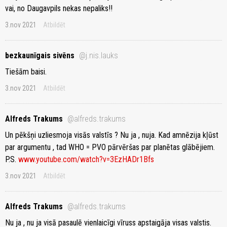
vai, no Daugavpils nekas nepaliks!!
3.nov 2021
Atbildēt
bezkaunīgais sivēns
@j.nis.lauks
Tiešām baisi.
3.nov 2021
Atbildēt
Alfreds Trakums
@alfreds.trakums
Un pēkšņi uzliesmoja visās valstīs ? Nu ja , nuja. Kad amnēzija kļūst
par argumentu , tad WHO = PVO pārvēršas par planētas glābējiem.
P.S.
www.youtube.com/watch?v=3EzHADr1Bfs
3.nov 2021
Atbildēt
Alfreds Trakums
@alfreds.trakums
Nu ja , nu ja visā pasaulē vienlaicīgi vīruss apstaigāja visas valstis.