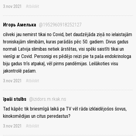
3.nov 2021
Atbildēt
Игорь Амелька
@1952960918252127
cilveki jau nemirst tikai no Covid, bet daudzējāda ziņā no ielaistajām
hroniskajām slimibām, kuras parādās pēc 50. gadiem. Divus gadus
normali Latvija slimibas netiek ārstētas, visi spēki saistīti tikai un
vienīgi ar Covid. Personigi es pēdējo reizi pie ta paša endokrinologa
biju gadus trīs atpakaļ, vēl pirms pandēmijas. Leilākoties visu
jakontrolē pašam.
3.nov 2021
Atbildēt
īpaši stulbs
@izidors.m.rkak.ns
Tad kāpēc tik briesmīgā laikā pa TV vēl rāda izklaidējošos šovus,
kinokomēdijas un citus peredastus?
3.nov 2021
Atbildēt