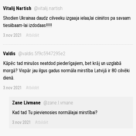
Vitalij Nartish
@vitalij.nartish
Shodien Ukrainaa daudz cilveeku izgaaja ielaa,lai ciiniitos pa savaam
tiesiibaam-lai izdodaas!!!!!
3.nov 2021
Atbildēt
Valdis
@valdis.5f9c5947295e2
Kāpēc tad mirušos neatdod piederīgajiem, bet krāj un uzglabā
morgā? Vispār jau ilgus gadus normāla mirstība Latvijā ir 80 cilvēki
dienā.
3.nov 2021
Atbildēt
Zane Līvmane
@zane.l.vmane
Kad tad Tu pievienosies normālajai mirstībai?
3.nov 2021
Atbildēt