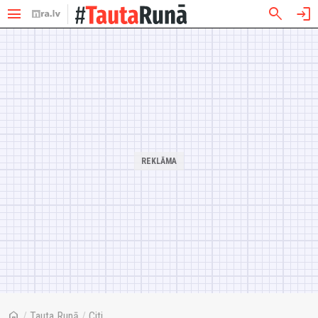
menu
search
login
home
/
Tauta Runā
/
Citi