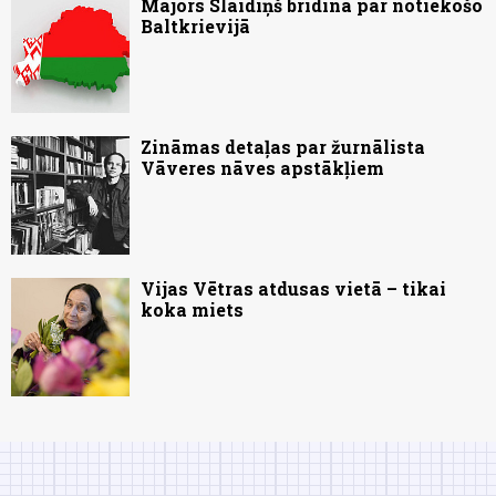
Majors Slaidiņš brīdina par notiekošo
Baltkrievijā
Zināmas detaļas par žurnālista
Vāveres nāves apstākļiem
Vijas Vētras atdusas vietā – tikai
koka miets