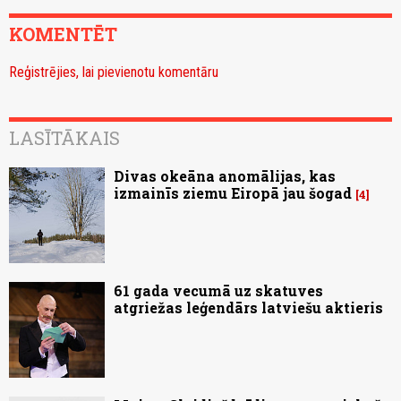
KOMENTĒT
Reģistrējies, lai pievienotu komentāru
LASĪTĀKAIS
Divas okeāna anomālijas, kas
izmainīs ziemu Eiropā jau šogad
4
61 gada vecumā uz skatuves
atgriežas leģendārs latviešu aktieris