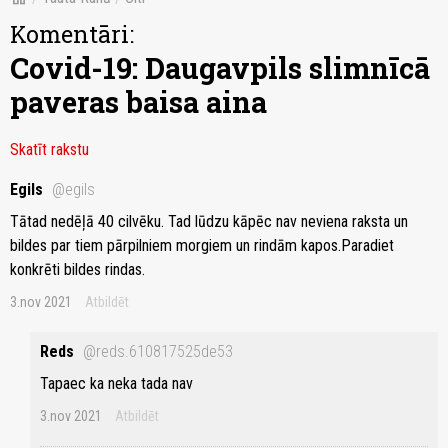
Komentāri:
Covid-19: Daugavpils slimnīcā
paveras baisa aina
Skatīt rakstu
Egils
@egils
Tātad nedēļā 40 cilvēku. Tad lūdzu kāpēc nav neviena raksta un
bildes par tiem pārpilniem morgiem un rindām kapos.Paradiet
konkrēti bildes rindas.
3.nov 2021
Atbildēt
Reds
@reds.610817525de53
Tapaec ka neka tada nav
3.nov 2021
Atbildēt