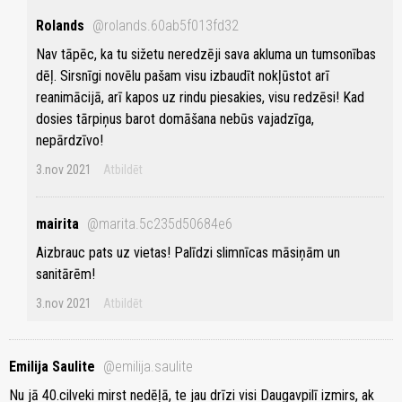
Rolands
@rolands.60ab5f013fd32
Nav tāpēc, ka tu sižetu neredzēji sava akluma un tumsonības
dēļ. Sirsnīgi novēlu pašam visu izbaudīt nokļūstot arī
reanimācijā, arī kapos uz rindu piesakies, visu redzēsi! Kad
dosies tārpiņus barot domāšana nebūs vajadzīga,
nepārdzīvo!
3.nov 2021
Atbildēt
mairita
@marita.5c235d50684e6
Aizbrauc pats uz vietas! Palīdzi slimnīcas māsiņām un
sanitārēm!
3.nov 2021
Atbildēt
Emilija Saulite
@emilija.saulite
Nu jā 40.cilveki mirst nedēļā, te jau drīzi visi Daugavpilī izmirs, ak