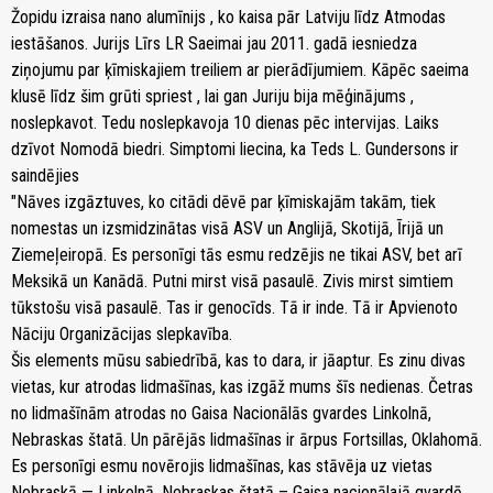
Žopidu izraisa nano alumīnijs , ko kaisa pār Latviju līdz Atmodas
iestāšanos. Jurijs Līrs LR Saeimai jau 2011. gadā iesniedza
ziņojumu par ķīmiskajiem treiliem ar pierādījumiem. Kāpēc saeima
klusē līdz šim grūti spriest , lai gan Juriju bija mēģinājums ,
noslepkavot. Tedu noslepkavoja 10 dienas pēc intervijas. Laiks
dzīvot Nomodā biedri. Simptomi liecina, ka Teds L. Gundersons ir
saindējies
"Nāves izgāztuves, ko citādi dēvē par ķīmiskajām takām, tiek
nomestas un izsmidzinātas visā ASV un Anglijā, Skotijā, Īrijā un
Ziemeļeiropā. Es personīgi tās esmu redzējis ne tikai ASV, bet arī
Meksikā un Kanādā. Putni mirst visā pasaulē. Zivis mirst simtiem
tūkstošu visā pasaulē. Tas ir genocīds. Tā ir inde. Tā ir Apvienoto
Nāciju Organizācijas slepkavība.
Šis elements mūsu sabiedrībā, kas to dara, ir jāaptur. Es zinu divas
vietas, kur atrodas lidmašīnas, kas izgāž mums šīs nedienas. Četras
no lidmašīnām atrodas no Gaisa Nacionālās gvardes Linkolnā,
Nebraskas štatā. Un pārējās lidmašīnas ir ārpus Fortsillas, Oklahomā.
Es personīgi esmu novērojis lidmašīnas, kas stāvēja uz vietas
Nebraskā — Linkolnā, Nebraskas štatā – Gaisa nacionālajā gvardē.