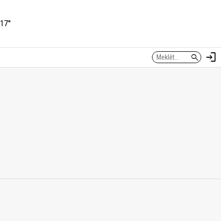
17°
login
search