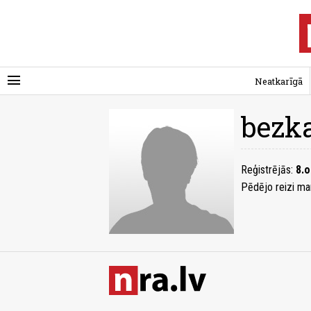
menu
Neatkarīgā
bezka
Reģistrējās:
8.o
Pēdējo reizi ma