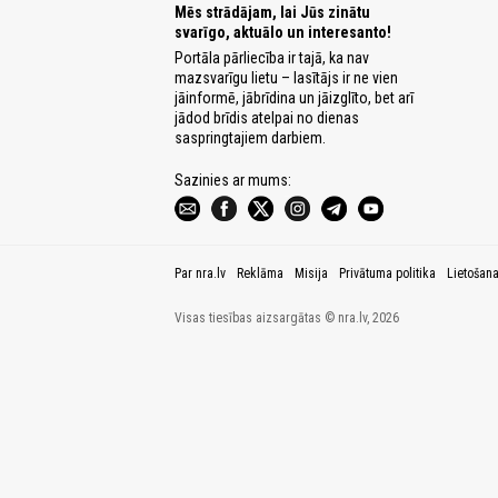
Mēs strādājam, lai Jūs zinātu
svarīgo, aktuālo un interesanto!
Portāla pārliecība ir tajā, ka nav
mazsvarīgu lietu – lasītājs ir ne vien
jāinformē, jābrīdina un jāizglīto, bet arī
jādod brīdis atelpai no dienas
saspringtajiem darbiem.
Sazinies ar mums:
Par nra.lv
Reklāma
Misija
Privātuma politika
Lietošan
Visas tiesības aizsargātas © nra.lv, 2026