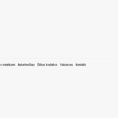
as noteikumi
Autortiesības
Ētikas kodekss
Vakances
Kontakti