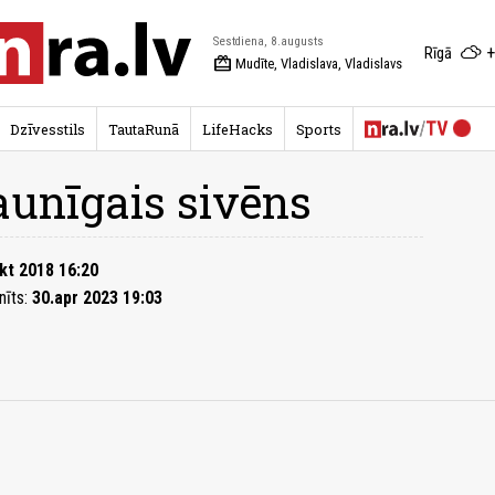
Sestdiena, 8.augusts
+
Rīgā
redeem
Mudīte, Vladislava, Vladislavs
Dzīvesstils
TautaRunā
LifeHacks
Sports
unīgais sivēns
kt 2018 16:20
nīts:
30.apr 2023 19:03