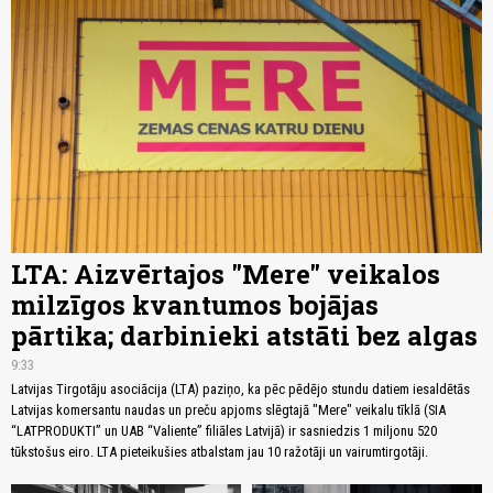
LTA: Aizvērtajos "Mere" veikalos
milzīgos kvantumos bojājas
pārtika; darbinieki atstāti bez algas
9:33
Latvijas Tirgotāju asociācija (LTA) paziņo, ka pēc pēdējo stundu datiem iesaldētās
Latvijas komersantu naudas un preču apjoms slēgtajā "Mere" veikalu tīklā (SIA
“LATPRODUKTI” un UAB “Valiente” filiāles Latvijā) ir sasniedzis 1 miljonu 520
tūkstošus eiro. LTA pieteikušies atbalstam jau 10 ražotāji un vairumtirgotāji.