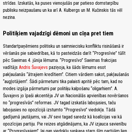
strīdas. Izskatās, ka puses vienojušās par patieso domstarpību
publisku neizpaušanu un ka arī A. Kulbergs un M. Kučinskis tās vēl
nezina.
Politiķiem vajadzīgi dēmoni un cīņa pret tiem
Standartpaņēmiens politisku un saimniecisku konfliktu risināšanā ir
vēršanās pie sabiedrības, kā to pasteidzās darīt “Progresīvie” tūlīt
pēc Saeimas 4. jūnija lēmuma. “Progresīvo” Saeimas frakcijas
vadītājs
Andris Šuvajevs
paziņoja, ka šāds lēmums esot
pakļaušanās “ātrajiem kredītiem”. Citiem vārdiem sakot, pakļaušanās
“augļotājiem”. Šādi pārmetumi tika palaisti apritē pēc tam, kad no
modes izgāja pārmetumi par politiķu kalpošanu “oligarhiem”. A.
Šuvajevs jo īpaši akcentēja JV un Nacionālās apvienības novēršanos
no “progresīvās” reformas. JV tagad izskatās labojusies, taču
labojusies no opozīcijā izstumto “Progresīvo” viedokļa. Tādā
gadījumā jautājums, vai JV sevi tagad saredz kā koalīcijas vai kā
opozīcijas partiju. Pie reizes atgādinājums, ka JV izjauca savienību
ar “Progresīvajiem”, lai gan viedokļu saskaņa starp šīm partijām lien