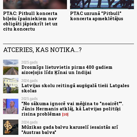
PTAC: Pitbull koncerta
PTAC uzrunā "Pitbull"
biļešu īpašniekiem nav
koncerta apmeklētājus
obligāti jāpiekrīt iet uz
citu koncertu
ATCERIES, KAS NOTIKA...?
2025.gads
Drosmīgs lietuvietis pirms 400 gadiem
aizceļojis līdz Ķīnai un Indijai
2024.gads
Latvijas skolu reitingā augšgalā tieši Latgales
skolas
2025.gads
"No sākuma ignorē vai mēģina to "noairēt"".
Jānis Hermanis atklāj, kā Latvijas politiķi
risina problēmas
10
2024.gads
Mūzikas gada balvu karuselī iesaistās arī
"Austras balva"