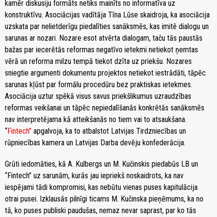
kamēr diskusiju formāts netiks mainīts no informatīva uz
konstruktīvu. Asociācijas vadītāja Tīna Lūse skaidroja, ka asociācija
uzskata par nelietderīgu piedalīties sanāksmēs, kas imitē dialogu un
sarunas ar nozari. Nozare esot atvērta dialogam, taču tās paustās
bažas par iecerētās reformas negatīvo ietekmi netiekot ņemtas
vērā un reforma milzu tempā tiekot dzīta uz priekšu. Nozares
sniegtie argumenti dokumentu projektos netiekot iestrādāti, tāpēc
sarunas kļūst par formālu procedūru bez praktiskas ietekmes.
Asociācija uztur spēkā visus savus priekšlikumus uzraudzības
reformas veikšanai un tāpēc nepiedalīšanās konkrētās sanāksmēs
nav interpretējama kā atteikšanās no tiem vai to atsaukšana.
“
Fintech”
apgalvoja, ka to atbalstot Latvijas Tirdzniecības un
rūpniecības kamera un Latvijas Darba devēju konfederācija.
Grūti iedomāties, kā A. Kulbergs un M. Kučinskis piedabūs LB un
“Fintech” uz sarunām, kurās jau iepriekš noskaidrots, ka nav
iespējami tādi kompromisi, kas nebūtu vienas puses kapitulācija
otrai pusei. Izklausās pilnīgi ticams M. Kučinska pieņēmums, ka no
tā, ko puses publiski paudušas, nemaz nevar saprast, par ko tās