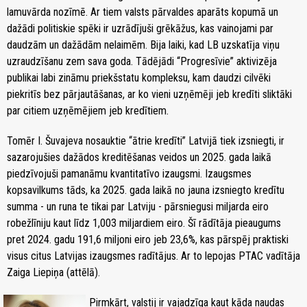
lamuvārda nozīmē. Ar tiem valsts pārvaldes aparāts kopumā un
dažādi politiskie spēki ir uzrādījuši grēkāžus, kas vainojami par
daudzām un dažādām nelaimēm. Bija laiki, kad LB uzskatīja viņu
uzraudzīšanu zem sava goda. Tādējādi “Progresīvie” aktivizēja
publikai labi zināmu priekšstatu kompleksu, kam daudzi cilvēki
piekritīs bez pārjautāšanas, ar ko vieni uzņēmēji jeb kredīti sliktāki
par citiem uzņēmējiem jeb kredītiem.
Tomēr I. Šuvajeva nosauktie “ātrie kredīti” Latvijā tiek izsniegti, ir
sazarojušies dažādos kreditēšanas veidos un 2025. gada laikā
piedzīvojuši pamanāmu kvantitatīvo izaugsmi. Izaugsmes
kopsavilkums tāds, ka 2025. gada laikā no jauna izsniegto kredītu
summa - un runa te tikai par Latviju - pārsniegusi miljarda eiro
robežlīniju kaut līdz 1,003 miljardiem eiro. Šī rādītāja pieaugums
pret 2024. gadu 191,6 miljoni eiro jeb 23,6%, kas pārspēj praktiski
visus citus Latvijas izaugsmes radītājus. Ar to lepojas PTAC vadītāja
Zaiga Liepiņa (attēlā).
Pirmkārt, valstij ir vajadzīga kaut kāda naudas