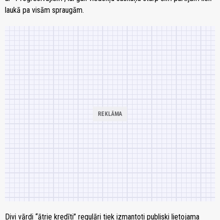
laukā pa visām spraugām.
Divi vārdi “ātrie kredīti” regulāri tiek izmantoti publiski lietojama