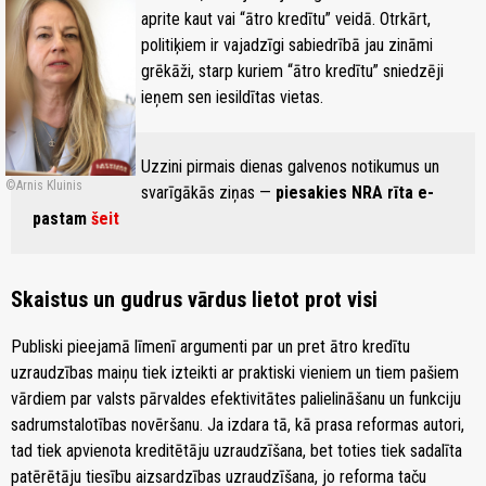
aprite kaut vai “ātro kredītu” veidā. Otrkārt,
politiķiem ir vajadzīgi sabiedrībā jau zināmi
grēkāži, starp kuriem “ātro kredītu” sniedzēji
ieņem sen iesildītas vietas.
Uzzini pirmais dienas galvenos notikumus un
Arnis Kluinis
svarīgākās ziņas —
piesakies NRA rīta e-
pastam
šeit
Skaistus un gudrus vārdus lietot prot visi
Publiski pieejamā līmenī argumenti par un pret ātro kredītu
uzraudzības maiņu tiek izteikti ar praktiski vieniem un tiem pašiem
vārdiem par valsts pārvaldes efektivitātes palielināšanu un funkciju
sadrumstalotības novēršanu. Ja izdara tā, kā prasa reformas autori,
tad tiek apvienota kreditētāju uzraudzīšana, bet toties tiek sadalīta
patērētāju tiesību aizsardzības uzraudzīšana, jo reforma taču