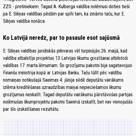
ZZS - pretiniekiem. Tagad A. Kulberga valdība nolēmusi doties tieši
pa E. Siliņas valdības pēdām par spīti tam, ka zināms taču, kur E.
Siliņas valdība nonāca.
Ko Latvijā neredz, par to pasaule esot sajūsmā
E. Siliņas valdības juridiskās pilnvaras vēl turpinājās 26. maijā, kad
valdība atbalstīja projektus 13 Latvijas likumu grozīšanai atbilstoši
valdības 17. marta lēmumam. Šo grozījumu pakotni bija sagatavojusi
Finanšu ministrija kopā ar Latvijas Banku. Taču tūlīt pēc valdību
nomaiņas notikušajā Saeimas 4. jūnija sēdē deputātu vairākums
izlēma kreditēšanas uzraudzības maiņai nepieciešamos likumu
grozījumus neskatīt. Tagad deputātu vairākumu pārstāvošas partijas
nolēmušas likumprojektu pakotni Saeimā izskatīt, bet nav vienojušās
par šīs izskatīšanas rezultātu.