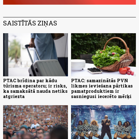
SAISTĪTĀS ZIŅAS
PTAC brīdina par kādu
PTAC: samazinātās PVN
tūrisma operatoru; ir risks,
likmes ieviešana pārtikas
ka samaksātā nauda netiks
pamatproduktiem ir
atgriezta
sasniegusi iecerēto mērķi