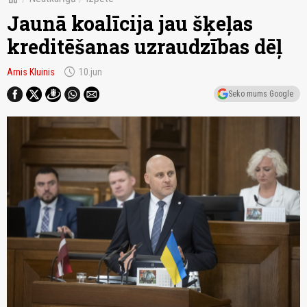
Jaunā koalīcija jau šķeļas
kreditēšanas uzraudzības dēļ
schedule
Arnis Kluinis
10.jun
Seko mums Google