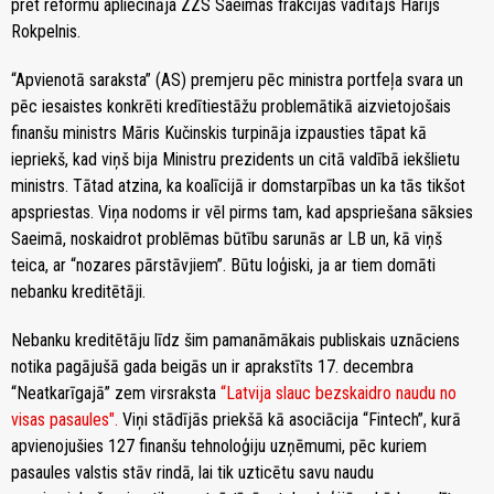
pret reformu apliecināja ZZS Saeimas frakcijas vadītājs Harijs
Rokpelnis.
“Apvienotā saraksta” (AS) premjeru pēc ministra portfeļa svara un
pēc iesaistes konkrēti kredītiestāžu problemātikā aizvietojošais
finanšu ministrs Māris Kučinskis turpināja izpausties tāpat kā
iepriekš, kad viņš bija Ministru prezidents un citā valdībā iekšlietu
ministrs. Tātad atzina, ka koalīcijā ir domstarpības un ka tās tikšot
apspriestas. Viņa nodoms ir vēl pirms tam, kad apspriešana sāksies
Saeimā, noskaidrot problēmas būtību sarunās ar LB un, kā viņš
teica, ar “nozares pārstāvjiem”. Būtu loģiski, ja ar tiem domāti
nebanku kreditētāji.
Nebanku kreditētāju līdz šim pamanāmākais publiskais uznāciens
notika pagājušā gada beigās un ir aprakstīts 17. decembra
“Neatkarīgajā” zem virsraksta
“Latvija slauc bezskaidro naudu no
visas pasaules".
Viņi stādījās priekšā kā asociācija “Fintech”, kurā
apvienojušies 127 finanšu tehnoloģiju uzņēmumi, pēc kuriem
pasaules valstis stāv rindā, lai tik uzticētu savu naudu