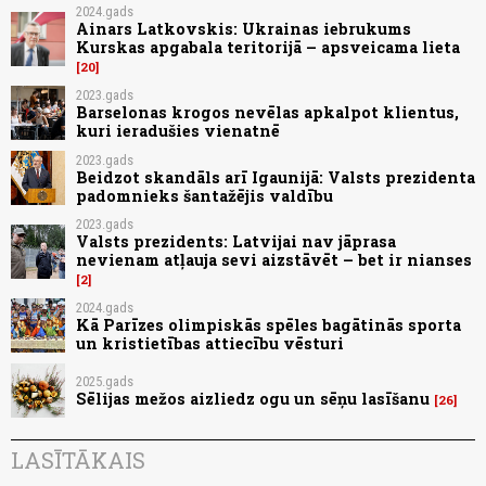
2024.gads
Ainars Latkovskis: Ukrainas iebrukums
Kurskas apgabala teritorijā – apsveicama lieta
20
2023.gads
Barselonas krogos nevēlas apkalpot klientus,
kuri ieradušies vienatnē
2023.gads
Beidzot skandāls arī Igaunijā: Valsts prezidenta
padomnieks šantažējis valdību
2023.gads
Valsts prezidents: Latvijai nav jāprasa
nevienam atļauja sevi aizstāvēt – bet ir nianses
2
2024.gads
Kā Parīzes olimpiskās spēles bagātinās sporta
un kristietības attiecību vēsturi
2025.gads
Sēlijas mežos aizliedz ogu un sēņu lasīšanu
26
LASĪTĀKAIS