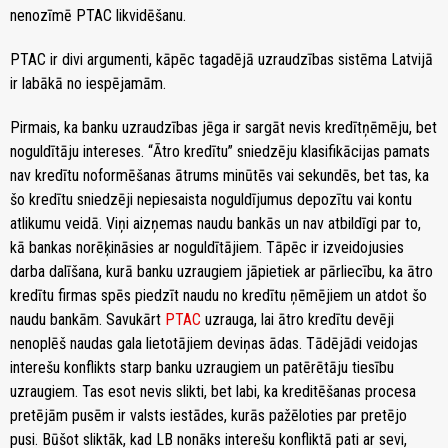
nenozīmē PTAC likvidēšanu.
PTAC ir divi argumenti, kāpēc tagadējā uzraudzības sistēma Latvijā
ir labākā no iespējamām.
Pirmais, ka banku uzraudzības jēga ir sargāt nevis kredītņēmēju, bet
noguldītāju intereses. “Ātro kredītu” sniedzēju klasifikācijas pamats
nav kredītu noformēšanas ātrums minūtēs vai sekundēs, bet tas, ka
šo kredītu sniedzēji nepiesaista noguldījumus depozītu vai kontu
atlikumu veidā. Viņi aizņemas naudu bankās un nav atbildīgi par to,
kā bankas norēķināsies ar noguldītājiem. Tāpēc ir izveidojusies
darba dalīšana, kurā banku uzraugiem jāpietiek ar pārliecību, ka ātro
kredītu firmas spēs piedzīt naudu no kredītu ņēmējiem un atdot šo
naudu bankām. Savukārt
PTAC
uzrauga, lai ātro kredītu devēji
nenoplēš naudas gala lietotājiem deviņas ādas. Tādējādi veidojas
interešu konflikts starp banku uzraugiem un patērētāju tiesību
uzraugiem. Tas esot nevis slikti, bet labi, ka kreditēšanas procesa
pretējām pusēm ir valsts iestādes, kurās pažēloties par pretējo
pusi. Būšot sliktāk, kad LB nonāks interešu konfliktā pati ar sevi,