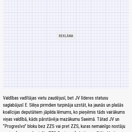
Valdības vadītājas vietu zaudējusī, bet JV līderes statusu
saglabājusī E. Siliņa pirmdien turpināja uzstāt, ka jaunās un plašās
koalīcijas deputātiem jāpilda lēmums, ko pieņēmis tāds vairākums
viņas valdībā, kāds pārstāvēja mazākumu Saeimā. Tātad JV un
“Progresīvo” bloku bez ZZS vai pret ZZS, kuras nemainīgo nostāju