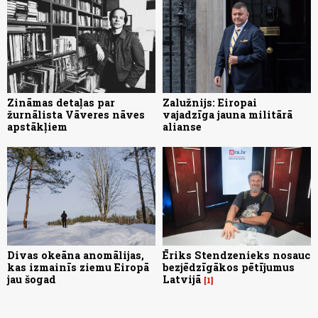
Zināmas detaļas par
Zalužnijs: Eiropai
žurnālista Vāveres nāves
vajadzīga jauna militārā
apstākļiem
alianse
Divas okeāna anomālijas,
Ēriks Stendzenieks nosauc
kas izmainīs ziemu Eiropā
bezjēdzīgākos pētījumus
jau šogad
Latvijā
1