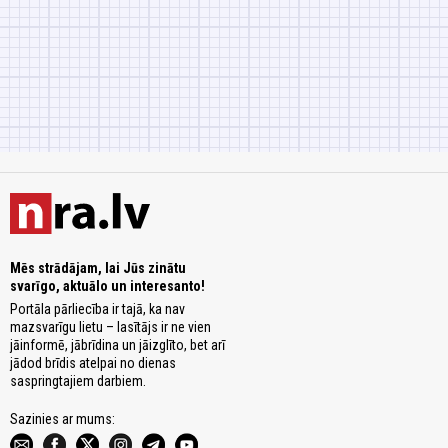
Mēs strādājam, lai Jūs zinātu
svarīgo, aktuālo un interesanto!
Portāla pārliecība ir tajā, ka nav
mazsvarīgu lietu – lasītājs ir ne vien
jāinformē, jābrīdina un jāizglīto, bet arī
jādod brīdis atelpai no dienas
saspringtajiem darbiem.
Sazinies ar mums: