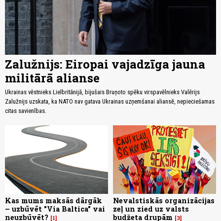
Zalužnijs: Eiropai vajadzīga jauna
militārā alianse
Ukrainas vēstnieks Lielbritānijā, bijušais Bruņoto spēku virspavēlnieks Valērijs
Zalužnijs uzskata, ka NATO nav gatava Ukrainas uzņemšanai aliansē, nepieciešamas
citas savienības.
Kas mums maksās dārgāk
Nevalstiskās organizācijas
– uzbūvēt "Via Baltica" vai
zeļ un zied uz valsts
neuzbūvēt?
budžeta drupām
1
3