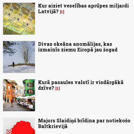
Kur aiziet veselības aprūpes miljardi
Latvijā?
1
Divas okeāna anomālijas, kas
izmainīs ziemu Eiropā jau šogad
Kurā pasaules valstī ir visdārgākā
dzīve?
1
Majors Slaidiņš brīdina par notiekošo
Baltkrievijā