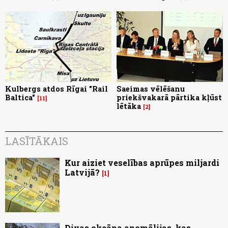
Kulbergs atdos Rīgai "Rail
Saeimas vēlēšanu
Baltica"
priekšvakarā pārtika kļūst
11
lētāka
2
LASĪTĀKAIS
Kur aiziet veselības aprūpes miljardi
Latvijā?
1
Divas okeāna anomālijas, kas