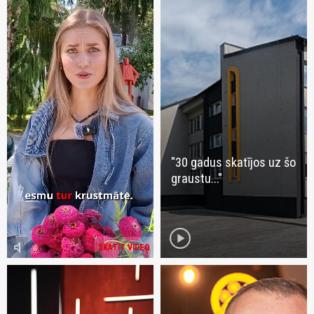
"30 gadus skatījos uz šo
graustu..."
play_circle
volume_mute
SKATĪT VIDEO