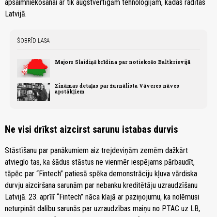
apsaimniekošanai ar tik augstvērtīgām tehnoloģijām, kādas radītas
Latvijā.
ŠOBRĪD LASA
Majors Slaidiņš brīdina par notiekošo Baltkrievijā
Zināmas detaļas par žurnālista Vāveres nāves
apstākļiem
Ne visi drīkst aizcirst sarunu istabas durvis
Stāstīšanu par panākumiem aiz trejdeviņām zemēm dažkārt
atvieglo tas, ka šādus stāstus ne vienmēr iespējams pārbaudīt,
tāpēc par “Fintech” patiesā spēka demonstrāciju kļuva vārdiska
durvju aizciršana sarunām par nebanku kreditētāju uzraudzīšanu
Latvijā. 23. aprīlī “Fintech” nāca klajā ar paziņojumu, ka nolēmusi
neturpināt dalību sarunās par uzraudzības maiņu no PTAC uz LB,