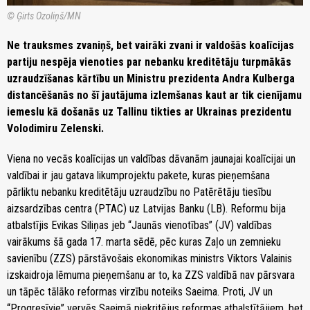
© Ģirts Ozoliņš/MN
Ne trauksmes zvaniņš, bet vairāki zvani ir valdošās koalīcijas
partiju nespēja vienoties par nebanku kreditētāju turpmākās
uzraudzīšanas kārtību un Ministru prezidenta Andra Kulberga
distancēšanās no šī jautājuma izlemšanas kaut ar tik cienījamu
iemeslu kā došanās uz Tallinu tikties ar Ukrainas prezidentu
Volodimiru Zelenski.
Viena no vecās koalīcijas un valdības dāvanām jaunajai koalīcijai un
valdībai ir jau gatava likumprojektu pakete, kuras pieņemšana
pārliktu nebanku kreditētāju uzraudzību no Patērētāju tiesību
aizsardzības centra (PTAC) uz Latvijas Banku (LB). Reformu bija
atbalstījis Evikas Siliņas jeb “Jaunās vienotības” (JV) valdības
vairākums šā gada 17. marta sēdē, pēc kuras Zaļo un zemnieku
savienību (ZZS) pārstāvošais ekonomikas ministrs Viktors Valainis
izskaidroja lēmuma pieņemšanu ar to, ka ZZS valdībā nav pārsvara
un tāpēc tālāko reformas virzību noteiks Saeima. Proti, JV un
“Progresīvie” vervēs Saeimā piekritējus reformas atbalstītājiem, bet