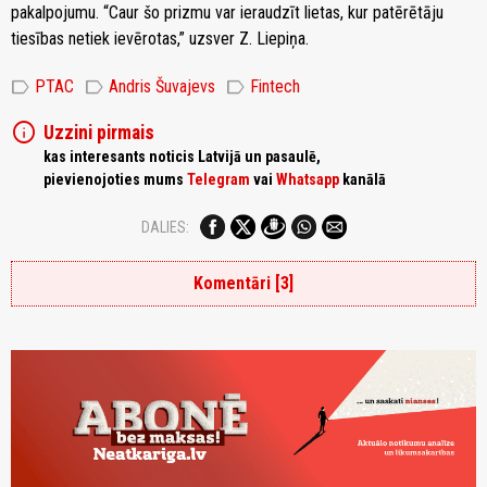
pakalpojumu. “Caur šo prizmu var ieraudzīt lietas, kur patērētāju
tiesības netiek ievērotas,” uzsver Z. Liepiņa.
label
label
label
PTAC
Andris Šuvajevs
Fintech
info
Uzzini pirmais
kas interesants noticis Latvijā un pasaulē,
pievienojoties mums
Telegram
vai
Whatsapp
kanālā
DALIES:
Komentāri [3]