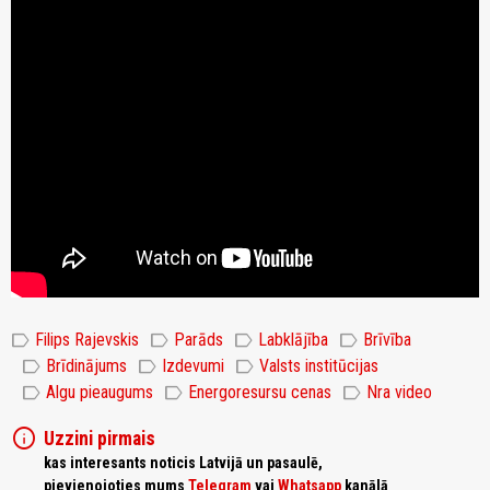
label
label
label
label
Filips Rajevskis
Parāds
Labklājība
Brīvība
label
label
label
Brīdinājums
Izdevumi
Valsts institūcijas
label
label
label
Algu pieaugums
Energoresursu cenas
Nra video
info
Uzzini pirmais
kas interesants noticis Latvijā un pasaulē,
pievienojoties mums
Telegram
vai
Whatsapp
kanālā