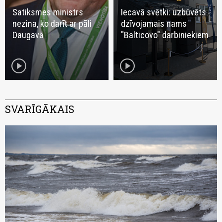
Satiksmes ministrs
Iecavā svētki: uzbūvēts
nezina, ko darīt ar pāli
dzīvojamais nams
Daugavā
"Balticovo" darbiniekiem
play_circle
play_circle
SVARĪGĀKAIS