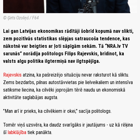
© Ģirts Ozoliņš / F64
Lai gan Latvijas ekonomikas rādītāji šobrīd kopumā nav slikti,
zem pozitīvās statistikas slēpjas satraucoša tendence, kas
nākotnē var beigties ar ļoti sāpīgām sekām. Tā “NRA.lv TV
sarunās” norādīja politologs Filips Rajevskis, brīdinot, ka
valsts algu politika ilgtermiņā nav ilgtspējīga.
Rajevskis
atzina, ka pašreizējo situāciju nevar raksturot kā sliktu.
Zems bezdarbs, pilnas autostāvvietas pie lielveikaliem un intensīva
satiksme liecina, ka cilvēki joprojām tērē naudu un ekonomiskā
aktivitāte saglabājas augsta.
"Man arī ir prieks, ka cilvēkiem ir okei," sacīja politologs.
Tomēr viņš uzsvēra, ka daudz svarīgāks ir jautājums - uz kā rēķina
šī
labklājība
tiek panākta.