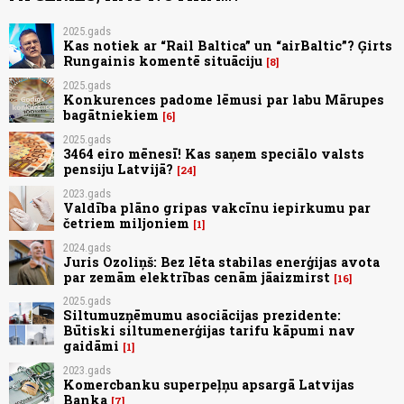
2025.gads
Kas notiek ar “Rail Baltica” un “airBaltic”? Ģirts
Rungainis komentē situāciju
8
2025.gads
Konkurences padome lēmusi par labu Mārupes
bagātniekiem
6
2025.gads
3464 eiro mēnesī! Kas saņem speciālo valsts
pensiju Latvijā?
24
2023.gads
Valdība plāno gripas vakcīnu iepirkumu par
četriem miljoniem
1
2024.gads
Juris Ozoliņš: Bez lēta stabilas enerģijas avota
par zemām elektrības cenām jāaizmirst
16
2025.gads
Siltumuzņēmumu asociācijas prezidente:
Būtiski siltumenerģijas tarifu kāpumi nav
gaidāmi
1
2023.gads
Komercbanku superpeļņu apsargā Latvijas
Banka
7