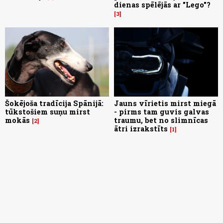
dienas spēlējās ar "Lego"?
3
Šokējoša tradīcija Spānijā:
Jauns vīrietis mirst miegā
tūkstošiem suņu mirst
- pirms tam guvis galvas
mokās
traumu, bet no slimnīcas
2
ātri izrakstīts
1