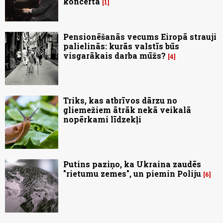
koncertā
1
Pensionēšanās vecums Eiropā strauji
palielinās: kurās valstīs būs
visgarākais darba mūžs?
4
Triks, kas atbrīvos dārzu no
gliemežiem ātrāk nekā veikalā
nopērkami līdzekļi
Putins paziņo, ka Ukraina zaudēs
"rietumu zemes", un piemin Poliju
6