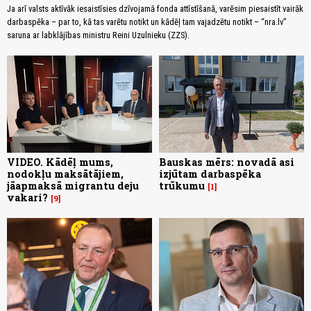
Ja arī valsts aktīvāk iesaistīsies dzīvojamā fonda attīstīšanā, varēsim piesaistīt vairāk
darbaspēka – par to, kā tas varētu notikt un kādēļ tam vajadzētu notikt – “nra.lv”
saruna ar labklājības ministru Reini Uzulnieku (ZZS).
VIDEO. Kādēļ mums,
Bauskas mērs: novadā asi
nodokļu maksātājiem,
izjūtam darbaspēka
jāapmaksā migrantu deju
trūkumu
1
vakari?
9