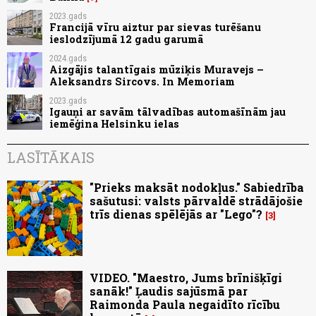
2023.gads
Francijā vīru aiztur par sievas turēšanu
ieslodzījumā 12 gadu garumā
2024.gads
Aizgājis talantīgais mūziķis Muravejs –
Aleksandrs Sircovs. In Memoriam
2023.gads
Igauņi ar savām tālvadības automašīnām jau
iemēģina Helsinku ielas
LASĪTĀKAIS
"Prieks maksāt nodokļus." Sabiedrība
sašutusi: valsts pārvaldē strādājošie
trīs dienas spēlējās ar "Lego"?
3
VIDEO. "Maestro, Jums brīnišķīgi
sanāk!" Ļaudis sajūsmā par
Raimonda Paula negaidīto rīcību