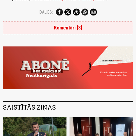
DALIES:
Komentāri [3]
SAISTĪTĀS ZIŅAS