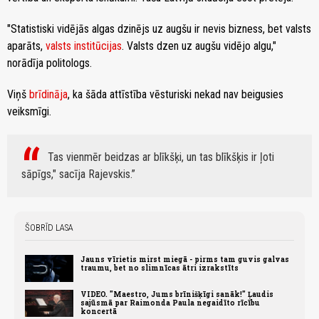
"Statistiski vidējās algas dzinējs uz augšu ir nevis bizness, bet valsts
aparāts,
valsts institūcijas
. Valsts dzen uz augšu vidējo algu,"
norādīja politologs.
Viņš
brīdināja
, ka šāda attīstība vēsturiski nekad nav beigusies
veiksmīgi.
Tas vienmēr beidzas ar blīkšķi, un tas blīkšķis ir ļoti
sāpīgs," sacīja Rajevskis.
ŠOBRĪD LASA
Jauns vīrietis mirst miegā - pirms tam guvis galvas
traumu, bet no slimnīcas ātri izrakstīts
VIDEO. "Maestro, Jums brīnišķīgi sanāk!" Ļaudis
sajūsmā par Raimonda Paula negaidīto rīcību
koncertā