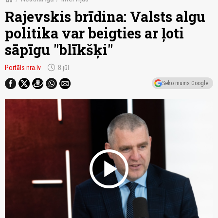
Rajevskis brīdina: Valsts algu
politika var beigties ar ļoti
sāpīgu "blīkšķi"
schedule
Portāls nra.lv
8.jūl
Seko mums Google
play_circle