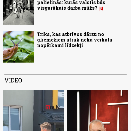
palielinās: kurās valstīs būs
visgarākais darba mūžs?
4
Triks, kas atbrīvos dārzu no
gliemežiem ātrāk nekā veikalā
nopērkami līdzekļi
VIDEO