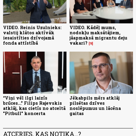
VIDEO. Reinis Uzulnieks:
VIDEO. Kādēļ mums,
valstij klātos aktīvāk
nodokļu maksātājiem,
iesaistīties dzīvojamā
jāapmaksā migrantu deju
fonda attīstībā
vakari?
9
“Viņi vēl ilgi laizīs
Jēkabpils mērs atklāj
brūces...” Filips Rajevskis
pilsētas dzīves
atklāj, kas cietīs no atceltā
noslēpumus un lācēna
"Pitbull" koncerta
gaitas
ATCERIES, KAS NOTIKA...?