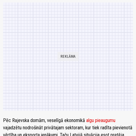
Pēc Rajevska domām, veselīgā ekonomikā
algu pieaugumu
vajadzētu nodrošināt privātajam sektoram, kur tiek radīta pievienotā
vērtība un eksporta ienākumi. Taču Latvijā situācija esot pretēja.