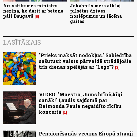
Arī satiksmes ministrs
Jēkabpils mērs atklāj
nezina, ko darīt ar betona
pilsētas dzīves
pāli Daugavā
noslēpumus un lācēna
8
gaitas
LASĪTĀKAIS
"Prieks maksāt nodokļus." Sabiedrība
sašutusi: valsts pārvaldē strādājošie
trīs dienas spēlējās ar "Lego"?
3
VIDEO. "Maestro, Jums brīnišķīgi
sanāk!" Ļaudis sajūsmā par
Raimonda Paula negaidīto rīcību
koncertā
1
Pensionēšanās vecums Eiropā strauji