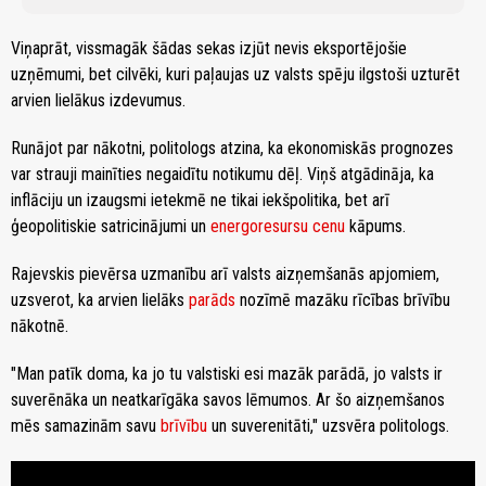
Viņaprāt, vissmagāk šādas sekas izjūt nevis eksportējošie
uzņēmumi, bet cilvēki, kuri paļaujas uz valsts spēju ilgstoši uzturēt
arvien lielākus izdevumus.
Runājot par nākotni, politologs atzina, ka ekonomiskās prognozes
var strauji mainīties negaidītu notikumu dēļ. Viņš atgādināja, ka
inflāciju un izaugsmi ietekmē ne tikai iekšpolitika, bet arī
ģeopolitiskie satricinājumi un
energoresursu cenu
kāpums.
Rajevskis pievērsa uzmanību arī valsts aizņemšanās apjomiem,
uzsverot, ka arvien lielāks
parāds
nozīmē mazāku rīcības brīvību
nākotnē.
"Man patīk doma, ka jo tu valstiski esi mazāk parādā, jo valsts ir
suverēnāka un neatkarīgāka savos lēmumos. Ar šo aizņemšanos
mēs samazinām savu
brīvību
un suverenitāti," uzsvēra politologs.