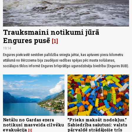
Trauksmaini notikumi jūrā
Engures pusē
1
19:14
Engures piekrastē sestdien palīdzība sniegta jahtai, kas aptuveni piecu kilometru
attālumā no Bērzciema bija zaudējusi vadības spējas pēc masta nolūšanas,
sociālajos tīklos informē Engures brīvprātīgo ugunsdzēsēju biedrība (Engures BUB).
Netālu no Gardas ezera
"Prieks maksāt nodokļus."
notikusi masveida cilvēku
Sabiedrība sašutusi: valsts
evakuācija
pārvaldē strādājošie trīs
1