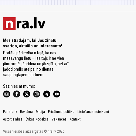
Mēs strādājam, lai Jūs zinātu
svarīgo, aktuālo un interesanto!
Portāla pārliecība ir tajā, ka nav
mazsvarīgu lietu – lasītājs ir ne vien
jāinformē, jābrīdina un jāizglīto, bet arī
jādod brīdis atelpai no dienas
saspringtajiem darbiem.
Sazinies ar mums:
Par nra.lv
Reklāma
Misija
Privātuma politika
Lietošanas noteikumi
Autortiesības
Ētikas kodekss
Vakances
Kontakti
Visas tiesības aizsargātas © nra.lv, 2026