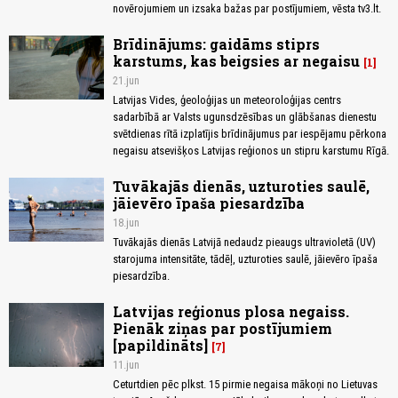
novērojumiem un izsaka bažas par postījumiem, vēsta tv3.lt.
Brīdinājums: gaidāms stiprs
karstums, kas beigsies ar negaisu
1
21.jun
Latvijas Vides, ģeoloģijas un meteoroloģijas centrs
sadarbībā ar Valsts ugunsdzēsības un glābšanas dienestu
svētdienas rītā izplatījis brīdinājumus par iespējamu pērkona
negaisu atsevišķos Latvijas reģionos un stipru karstumu Rīgā.
Tuvākajās dienās, uzturoties saulē,
jāievēro īpaša piesardzība
18.jun
Tuvākajās dienās Latvijā nedaudz pieaugs ultravioletā (UV)
starojuma intensitāte, tādēļ, uzturoties saulē, jāievēro īpaša
piesardzība.
Latvijas reģionus plosa negaiss.
Pienāk ziņas par postījumiem
[papildināts]
7
11.jun
Ceturtdien pēc plkst. 15 pirmie negaisa mākoņi no Lietuvas