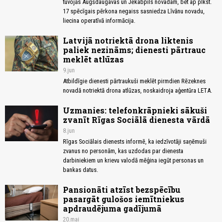
tuvojās Augšdaugavas un Jēkabpils novadam, bet ap plkst.
17 spēcīgais pērkona negaiss sasniedza Līvānu novadu,
liecina operatīvā informācija.
Latvijā notriektā drona liktenis
paliek nezināms; dienesti pārtrauc
meklēt atlūzas
9.jun
Atbildīgie dienesti pārtraukuši meklēt pirmdien Rēzeknes
novadā notriektā drona atlūzas, noskaidroja aģentūra LETA.
Uzmanies: telefonkrāpnieki sākuši
zvanīt Rīgas Sociālā dienesta vārdā
8.jun
Rīgas Sociālais dienests informē, ka iedzīvotāji saņēmuši
zvanus no personām, kas uzdodas par dienesta
darbiniekiem un krievu valodā mēģina iegūt personas un
bankas datus.
Pansionāti atzīst bezspēcību
pasargāt gulošos iemītniekus
apdraudējuma gadījumā
20.mai