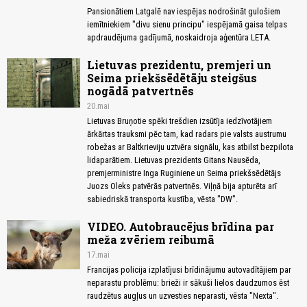
Pansionātiem Latgalē nav iespējas nodrošināt gulošiem
iemītniekiem "divu sienu principu" iespējamā gaisa telpas
apdraudējuma gadījumā, noskaidroja aģentūra LETA.
Lietuvas prezidentu, premjeri un
Seima priekšsēdētāju steigšus
nogādā patvertnēs
20.mai
Lietuvas Bruņotie spēki trešdien izsūtīja iedzīvotājiem
ārkārtas trauksmi pēc tam, kad radars pie valsts austrumu
robežas ar Baltkrieviju uztvēra signālu, kas atbilst bezpilota
lidaparātiem. Lietuvas prezidents Gitans Nausēda,
premjerministre Inga Ruginiene un Seima priekšsēdētājs
Juozs Oleks patvērās patvertnēs. Viļņā bija apturēta arī
sabiedriskā transporta kustība, vēsta "DW".
VIDEO. Autobraucējus brīdina par
meža zvēriem reibumā
17.mai
Francijas policija izplatījusi brīdinājumu autovadītājiem par
neparastu problēmu: brieži ir sākuši lielos daudzumos ēst
raudzētus augļus un uzvesties neparasti, vēsta "Nexta".