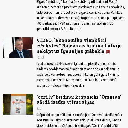
Rīgas Centrāltirgū konstatēti vairāki gadījumi, kad Polijā
audzētas zemenes pircējiem piedāvātas kā Latvijas produkts,
tādējādi par tām prasot pievilcīgāku cenu. Kopumā Pārtikas
un veterinārais dienests (PVD) šogad tirgū veicis jau aptuveni
190 pārbaužu, TV24 raidījumā "Uz līnijas" atklāja PVD
ģenerāldirektors Māris Balodis.
VIDEO. "Ekonomika vienkārši
izčākstēs." Rajevskis brīdina Latviju
nekāpt uz Igaunijas grābekļa
5
12.jūl
Latvijai nevajadzētu sekot Igaunijas piemēram un valsts
budžeta problēmas mēģināt risināt ar nodokļu celšanu, jo
šāds ceļš var nobremzēt ekonomiku un galu galā tik un tā
piespiest samazināt izdevumus. Tā "Nra.lv TV sarunās"
sacīja politologs Filips Rajevskis.
"cert.lv" brīdina: krāpnieki "Omniva"
vārdā izsūta viltus ziņas
8.jūl
Krāpnieki pasta sūtījumu kompānijas "Omniva" vārdā izsūta
e-pastus, lai izkrāptu internetbanku piekļuves datus, liecina
kiberincidentu novēršanas institūcijas "Cert.lv" publicētā