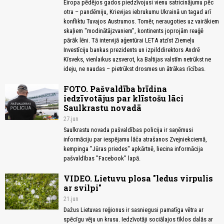
Eiropa pēdējos gados piedzīvojusi vienu satricinājumu pēc
otra – pandēmiju, Krievijas iebrukumu Ukrainā un tagad arī
konfliktu Tuvajos Austrumos. Tomēr, neraugoties uz vairākiem
skaļiem "modinātājzvaniem", kontinents joprojām reaģē
pārāk lēni. Tā intervijā aģentūrai LETA atzīst Ziemeļu
Investīciju bankas prezidents un izpilddirektors Andrē
Kīsveks, vienlaikus uzsverot, ka Baltijas valstīm netrūkst ne
ideju, ne naudas – pietrūkst drosmes un ātrākas rīcības.
FOTO. Pašvaldība brīdina
iedzīvotājus par klīstošu lāci
Saulkrastu novadā
27.jun
Saulkrastu novada pašvaldības policija ir saņēmusi
informāciju par iespējamu lāča atrašanos Zvejniekciemā,
kempinga "Jūras priedes" apkārtnē, liecina informācija
pašvaldības "Facebook" lapā.
VIDEO. Lietuvu plosa "ledus virpulis
ar svilpi"
21.jun
Dažus Lietuvas reģionus ir sasniegusi pamatīga vētra ar
spēcīgu vēju un krusu. Iedzīvotāji sociālajos tīklos dalās ar