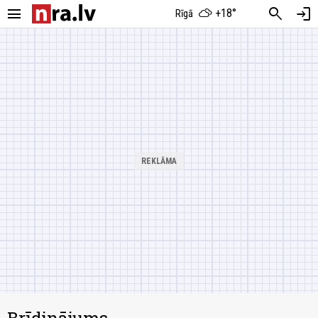
menu
search
login
+18°
Rīgā