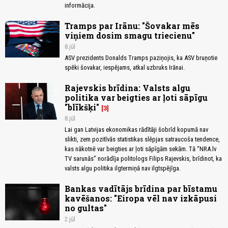
informācija.
Tramps par Irānu: "Šovakar mēs
viņiem dosim smagu triecienu"
8.jūl
ASV prezidents Donalds Tramps paziņojis, ka ASV bruņotie
spēki šovakar, iespējams, atkal uzbruks Irānai.
Rajevskis brīdina: Valsts algu
politika var beigties ar ļoti sāpīgu
"blīkšķi"
3
8.jūl
Lai gan Latvijas ekonomikas rādītāji šobrīd kopumā nav
slikti, zem pozitīvās statistikas slēpjas satraucoša tendence,
kas nākotnē var beigties ar ļoti sāpīgām sekām. Tā “NRA.lv
TV sarunās” norādīja politologs Filips Rajevskis, brīdinot, ka
valsts algu politika ilgtermiņā nav ilgtspējīga.
Bankas vadītājs brīdina par bīstamu
kavēšanos: "Eiropa vēl nav izkāpusi
no gultas"
2.jūl