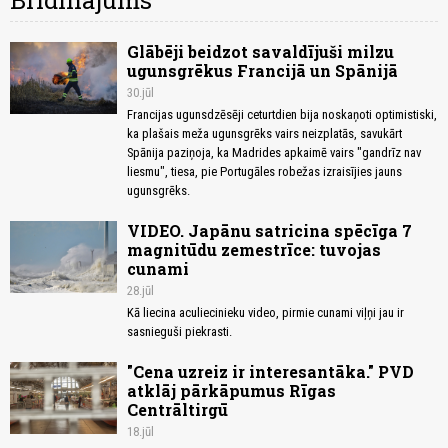
Brīdinājums
Glābēji beidzot savaldījuši milzu
ugunsgrēkus Francijā un Spānijā
30.jūl
Francijas ugunsdzēsēji ceturtdien bija noskaņoti optimistiski,
ka plašais meža ugunsgrēks vairs neizplatās, savukārt
Spānija paziņoja, ka Madrides apkaimē vairs "gandrīz nav
liesmu", tiesa, pie Portugāles robežas izraisījies jauns
ugunsgrēks.
VIDEO. Japānu satricina spēcīga 7
magnitūdu zemestrīce: tuvojas
cunami
28.jūl
Kā liecina aculiecinieku video, pirmie cunami viļņi jau ir
sasnieguši piekrasti.
"Cena uzreiz ir interesantāka." PVD
atklāj pārkāpumus Rīgas
Centrāltirgū
18.jūl