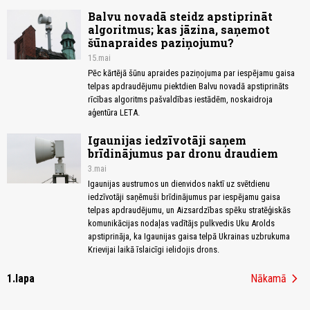
Balvu novadā steidz apstiprināt
algoritmus; kas jāzina, saņemot
šūnapraides paziņojumu?
15.mai
Pēc kārtējā šūnu apraides paziņojuma par iespējamu gaisa
telpas apdraudējumu piektdien Balvu novadā apstiprināts
rīcības algoritms pašvaldības iestādēm, noskaidroja
aģentūra LETA.
Igaunijas iedzīvotāji saņem
brīdinājumus par dronu draudiem
3.mai
Igaunijas austrumos un dienvidos naktī uz svētdienu
iedzīvotāji saņēmuši brīdinājumus par iespējamu gaisa
telpas apdraudējumu, un Aizsardzības spēku stratēģiskās
komunikācijas nodaļas vadītājs pulkvedis Uku Arolds
apstiprināja, ka Igaunijas gaisa telpā Ukrainas uzbrukuma
Krievijai laikā īslaicīgi ielidojis drons.
chevron_right
1.lapa
Nākamā