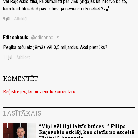
Vai Rajevskis zina, ka žurnālisti par viņu ņirgājas un intervē kā to,
kam kaut tik iedod pavārīties, ja neviens cits netiek? 🤣
9.jūl
Atbildēt
Edisonhouls
@edisonhouls
Peģiks taču aizņēmās vēl 3,5 miljardus. Akal pietrūks?
11.jūl
Atbildēt
KOMENTĒT
Reģistrējies, lai pievienotu komentāru
LASĪTĀKAIS
“Viņi vēl ilgi laizīs brūces...” Filips
Rajevskis atklāj, kas cietīs no atceltā
"Pitbull" koncerta