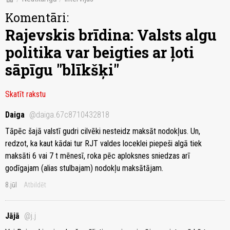
Komentāri:
Rajevskis brīdina: Valsts algu
politika var beigties ar ļoti
sāpīgu "blīkšķi"
Skatīt rakstu
Daiga
@daiga.67c8710432818
Tāpēc šajā valstī gudri cilvēki nesteidz maksāt nodokļus. Un,
redzot, ka kaut kādai tur RJT valdes loceklei piepeši algā tiek
maksāti 6 vai 7 t mēnesī, roka pēc aploksnes sniedzas arī
godīgajam (alias stulbajam) nodokļu maksātājam.
8.jūl
Atbildēt
Jājā
@j.j