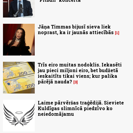
Jāņa Timmas bijusī sieva liek
noprast, ka ir jaunās attiecībās
1
Trīs eiro muitas nodoklis. Iekasēti
jau pieci miljoni eiro, bet budžetā
ieskaitīts tikai viens; kur palika
pārējā nauda?
3
Laime pārvēršas traģēdijā. Sieviete
Kuldīgas slimnīcā piedzīvo ko
neiedomājamu