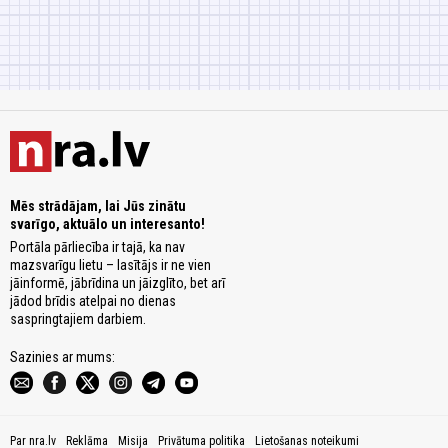
Mēs strādājam, lai Jūs zinātu
svarīgo, aktuālo un interesanto!
Portāla pārliecība ir tajā, ka nav
mazsvarīgu lietu – lasītājs ir ne vien
jāinformē, jābrīdina un jāizglīto, bet arī
jādod brīdis atelpai no dienas
saspringtajiem darbiem.
Sazinies ar mums:
Par nra.lv
Reklāma
Misija
Privātuma politika
Lietošanas noteikumi