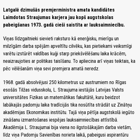
Latgalē dzimušās premjerministra amata kandidātes
Laimdotas Straujumas karjera jau kopš augstskolas
pabeigšanas 1973. gadā cieši saistīta ar lauksaimniecību.
Viņas līdzgaitnieki sievieti raksturo kā enerģisku, mierīgu un
milzīgām darba spējām apveltītu cilvēku, kas pietiekami veiksmīgi
varētu izstūrēt valdības kuģi starp priekšvēlēšanu laika krācēm,
neaizraujoties ar politikas taisīšanu. To apliecina arī viņas teiktais, ka
pēc vēlēšanām viņa sevi premjera amatā neredz.
1968. gadā absolvējusi 250 kilometrus uz austrumiem no Rīgas
esošās Tilžas vidusskolu, L. Straujuma iestājās Latvijas Valsts
universitātes Fizikas un matemātikas fakultātē, kuru beidzot
labākajās padomju laika tradīcijās tika nosūtīta strādāt uz Zinātņu
akadēmijas Ekonomikas institūtu. Tajā viņa pētīja augstskolā iegūto
zināšanu izmantošanas iespējas lauksaimniecības attīstībā.
Akadēmija L. Straujumai bija viena no ilgstošākajām darba vietām,
līdz viņa Padomju Savienības norieta laikā, pabeigusi aspirantūru