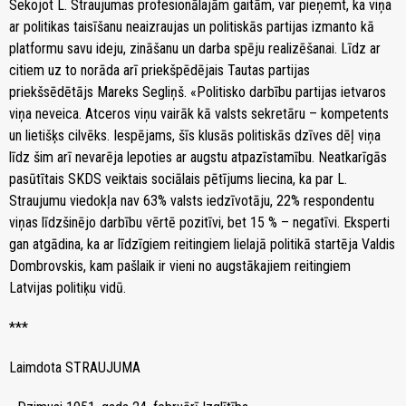
Sekojot L. Straujumas profesionālajām gaitām, var pieņemt, ka viņa
ar politikas taisīšanu neaizraujas un politiskās partijas izmanto kā
platformu savu ideju, zināšanu un darba spēju realizēšanai. Līdz ar
citiem uz to norāda arī priekšpēdējais Tautas partijas
priekšsēdētājs Mareks Segliņš. «Politisko darbību partijas ietvaros
viņa neveica. Atceros viņu vairāk kā valsts sekretāru – kompetents
un lietišķs cilvēks. Iespējams, šīs klusās politiskās dzīves dēļ viņa
līdz šim arī nevarēja lepoties ar augstu atpazīstamību. Neatkarīgās
pasūtītais SKDS veiktais sociālais pētījums liecina, ka par L.
Straujumu viedokļa nav 63% valsts iedzīvotāju, 22% respondentu
viņas līdzšinējo darbību vērtē pozitīvi, bet 15 % – negatīvi. Eksperti
gan atgādina, ka ar līdzīgiem reitingiem lielajā politikā startēja Valdis
Dombrovskis, kam pašlaik ir vieni no augstākajiem reitingiem
Latvijas politiķu vidū.
***
Laimdota STRAUJUMA