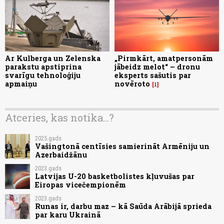
Ar Kulberga un Zelenska
„Pirmkārt, amatpersonām
parakstu apstiprina
jābeidz melot“ – dronu
svarīgu tehnoloģiju
eksperts sašutis par
apmaiņu
novēroto
1
Atceries, kas notika...?
2025.gads
Vašingtonā centīsies samierināt Armēniju un
Azerbaidžānu
2023.gads
Latvijas U-20 basketbolistes kļuvušas par
Eiropas vicečempionēm
2023.gads
Runas ir, darbu maz – kā Saūda Arābijā sprieda
par karu Ukrainā