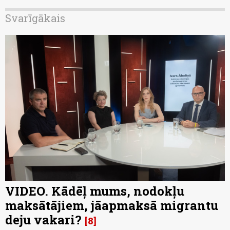
Svarīgākais
VIDEO. Kādēļ mums, nodokļu
maksātājiem, jāapmaksā migrantu
deju vakari?
8