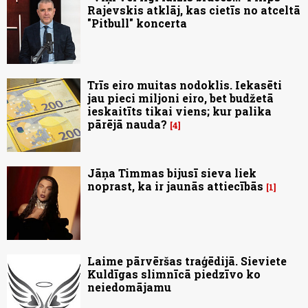
Rajevskis atklāj, kas cietīs no atceltā
"Pitbull" koncerta
Trīs eiro muitas nodoklis. Iekasēti
jau pieci miljoni eiro, bet budžetā
ieskaitīts tikai viens; kur palika
pārējā nauda?
4
Jāņa Timmas bijusī sieva liek
noprast, ka ir jaunās attiecībās
1
Laime pārvēršas traģēdijā. Sieviete
Kuldīgas slimnīcā piedzīvo ko
neiedomājamu