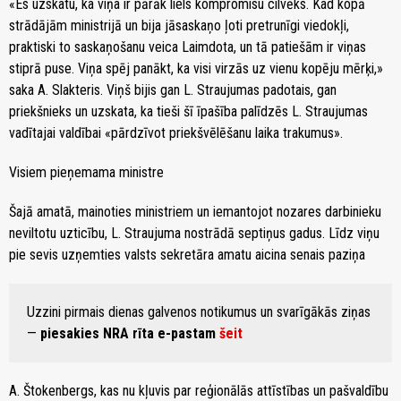
«Es uzskatu, ka viņa ir pārāk liels kompromisu cilvēks. Kad kopā
strādājām ministrijā un bija jāsaskaņo ļoti pretrunīgi viedokļi,
praktiski to saskaņošanu veica Laimdota, un tā patiešām ir viņas
stiprā puse. Viņa spēj panākt, ka visi virzās uz vienu kopēju mērķi,»
saka A. Slakteris. Viņš bijis gan L. Straujumas padotais, gan
priekšnieks un uzskata, ka tieši šī īpašība palīdzēs L. Straujumas
vadītajai valdībai «pārdzīvot priekšvēlēšanu laika trakumus».
Visiem pieņemama ministre
Šajā amatā, mainoties ministriem un iemantojot nozares darbinieku
neviltotu uzticību, L. Straujuma nostrādā septiņus gadus. Līdz viņu
pie sevis uzņemties valsts sekretāra amatu aicina senais paziņa
Uzzini pirmais dienas galvenos notikumus un svarīgākās ziņas
—
piesakies NRA rīta e-pastam
šeit
A. Štokenbergs, kas nu kļuvis par reģionālās attīstības un pašvaldību