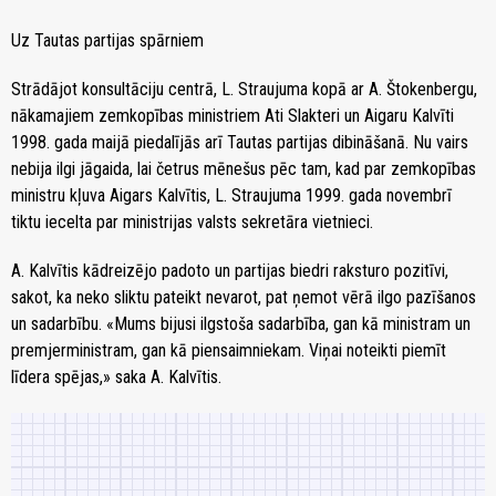
Uz Tautas partijas spārniem
Strādājot konsultāciju centrā, L. Straujuma kopā ar A. Štokenbergu,
nākamajiem zemkopības ministriem Ati Slakteri un Aigaru Kalvīti
1998. gada maijā piedalījās arī Tautas partijas dibināšanā. Nu vairs
nebija ilgi jāgaida, lai četrus mēnešus pēc tam, kad par zemkopības
ministru kļuva Aigars Kalvītis, L. Straujuma 1999. gada novembrī
tiktu iecelta par ministrijas valsts sekretāra vietnieci.
A. Kalvītis kādreizējo padoto un partijas biedri raksturo pozitīvi,
sakot, ka neko sliktu pateikt nevarot, pat ņemot vērā ilgo pazīšanos
un sadarbību. «Mums bijusi ilgstoša sadarbība, gan kā ministram un
premjerministram, gan kā piensaimniekam. Viņai noteikti piemīt
līdera spējas,» saka A. Kalvītis.