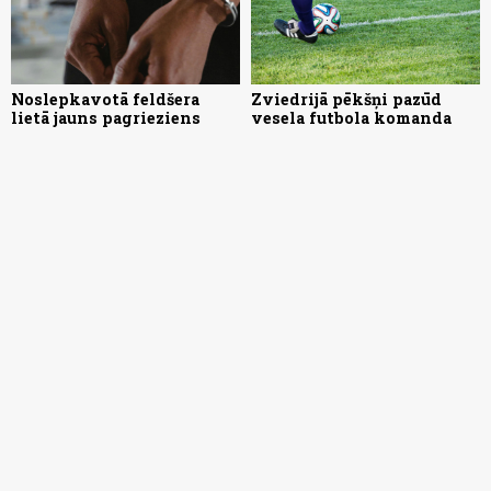
Noslepkavotā feldšera
Zviedrijā pēkšņi pazūd
lietā jauns pagrieziens
vesela futbola komanda