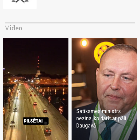
Video
Satiksmes ministrs
nezina, ko darīt ar pāli
Daugavā