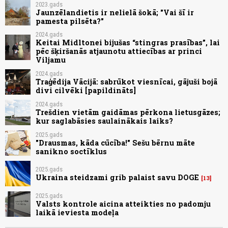
2023.gads
Jaunzēlandietis ir nelielā šokā; "Vai šī ir
pamesta pilsēta?"
2024.gads
Keitai Midltonei bijušas “stingras prasības”, lai
pēc šķiršanās atjaunotu attiecības ar princi
Viljamu
2024.gads
Traģēdija Vācijā: sabrūkot viesnīcai, gājuši bojā
divi cilvēki [papildināts]
2024.gads
Trešdien vietām gaidāmas pērkona lietusgāzes;
kur saglabāsies saulainākais laiks?
2025.gads
"Drausmas, kāda cūcība!" Sešu bērnu māte
sanikno soctīklus
2025.gads
Ukraina steidzami grib palaist savu DOGE
13
2025.gads
Valsts kontrole aicina atteikties no padomju
laikā ieviesta modeļa