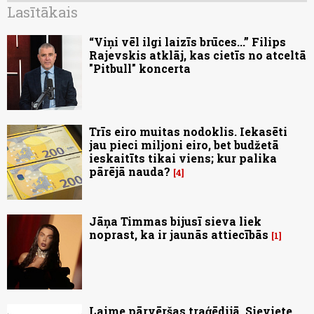
Lasītākais
“Viņi vēl ilgi laizīs brūces...” Filips
Rajevskis atklāj, kas cietīs no atceltā
"Pitbull" koncerta
Trīs eiro muitas nodoklis. Iekasēti
jau pieci miljoni eiro, bet budžetā
ieskaitīts tikai viens; kur palika
pārējā nauda?
4
Jāņa Timmas bijusī sieva liek
noprast, ka ir jaunās attiecībās
1
Laime pārvēršas traģēdijā. Sieviete