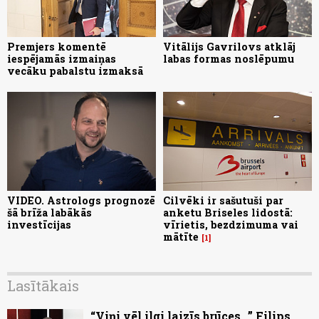
Premjers komentē
Vitālijs Gavrilovs atklāj
iespējamās izmaiņas
labas formas noslēpumu
vecāku pabalstu izmaksā
VIDEO. Astrologs prognozē
Cilvēki ir sašutuši par
šā brīža labākās
anketu Briseles lidostā:
investīcijas
vīrietis, bezdzimuma vai
mātīte
1
Lasītākais
“Viņi vēl ilgi laizīs brūces...” Filips