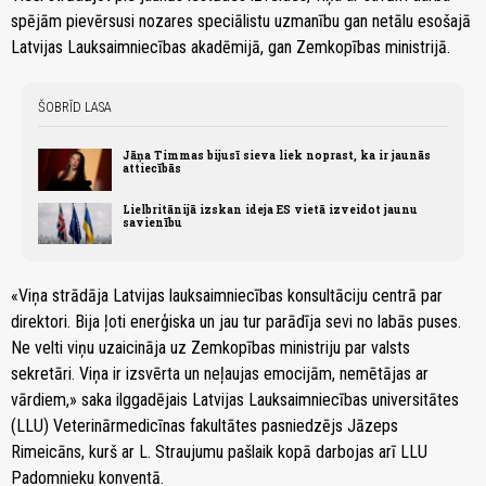
spējām pievērsusi nozares speciālistu uzmanību gan netālu esošajā
Latvijas Lauksaimniecības akadēmijā, gan Zemkopības ministrijā.
ŠOBRĪD LASA
Jāņa Timmas bijusī sieva liek noprast, ka ir jaunās
attiecībās
Lielbritānijā izskan ideja ES vietā izveidot jaunu
savienību
«Viņa strādāja Latvijas lauksaimniecības konsultāciju centrā par
direktori. Bija ļoti enerģiska un jau tur parādīja sevi no labās puses.
Ne velti viņu uzaicināja uz Zemkopības ministriju par valsts
sekretāri. Viņa ir izsvērta un neļaujas emocijām, nemētājas ar
vārdiem,» saka ilggadējais Latvijas Lauksaimniecības universitātes
(LLU) Veterinārmedicīnas fakultātes pasniedzējs Jāzeps
Rimeicāns, kurš ar L. Straujumu pašlaik kopā darbojas arī LLU
Padomnieku konventā.