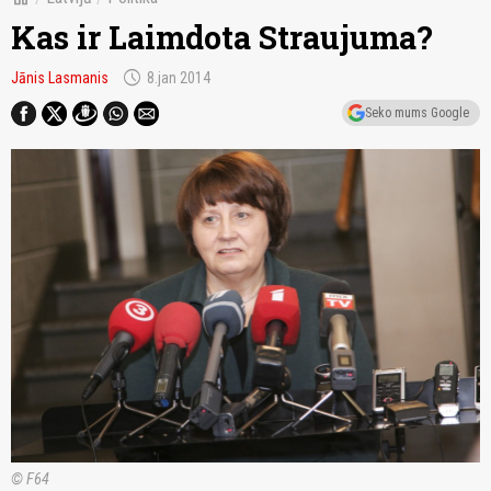
Kas ir Laimdota Straujuma?
schedule
Jānis Lasmanis
8.jan 2014
Seko mums Google
© F64