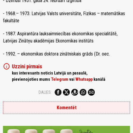
- Dzimusi 1951. gada 24. februārī Izglītība
- 1968.– 1973. Latvijas Valsts universitāte, Fizikas – matemātikas
fakultāte
- 1987. Aspirantūra lauksaimniecības ekonomikas specialitātē,
Latvijas Zinātņu akadēmijas Ekonomikas institūts
- 1992. – ekonomikas doktora zinātniskais grāds (Dr. oec.
info
Uzzini pirmais
kas interesants noticis Latvijā un pasaulē,
pievienojoties mums
Telegram
vai
Whatsapp
kanālā
DALIES:
Komentēt