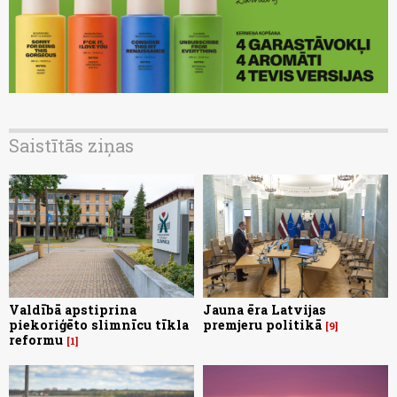
Saistītās ziņas
Valdībā apstiprina
Jauna ēra Latvijas
piekoriģēto slimnīcu tīkla
premjeru politikā
9
reformu
1