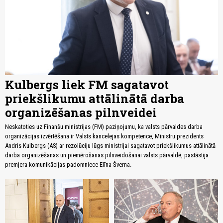
Kulbergs liek FM sagatavot
priekšlikumu attālinātā darba
organizēšanas pilnveidei
Neskatoties uz Finanšu ministrijas (FM) paziņojumu, ka valsts pārvaldes darba
organizācijas izvērtēšana ir Valsts kancelejas kompetence, Ministru prezidents
Andris Kulbergs (AS) ar rezolūciju lūgs ministrijai sagatavot priekšlikumus attālinātā
darba organizēšanas un piemērošanas pilnveidošanai valsts pārvaldē, pastāstīja
premjera komunikācijas padomniece Elīna Šverna.