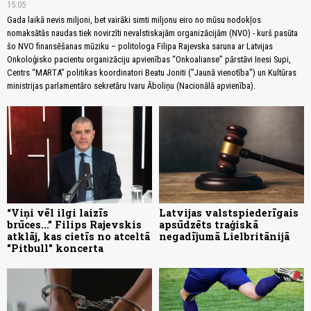
15:05
Gada laikā nevis miljoni, bet vairāki simti miljonu eiro no mūsu nodokļos
nomaksātās naudas tiek novirzīti nevalstiskajām organizācijām (NVO) - kurš pasūta
šo NVO finansēšanas mūziku – politologa Filipa Rajevska saruna ar Latvijas
Onkoloģisko pacientu organizāciju apvienības “Onkoalianse” pārstāvi Inesi Supi,
Centrs “MARTA” politikas koordinatori Beatu Joniti ("Jaunā vienotība") un Kultūras
ministrijas parlamentāro sekretāru Ivaru Āboliņu (Nacionālā apvienība).
“Viņi vēl ilgi laizīs
Latvijas valstspiederīgais
brūces...” Filips Rajevskis
apsūdzēts traģiskā
atklāj, kas cietīs no atceltā
negadījumā Lielbritānijā
"Pitbull" koncerta