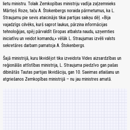
lietu ministru. Tolaik Zemkopības ministriju vadīja zaļzemnieks
Mārtiņš Roze, taču A. Štokenbergs noraida pārmetumus, ka L.
Straujumu pie sevis ataicinājis tikai partijas saikņu dēļ. «Bija
vajadzīgs cilvēks, kurš saprot laukus, pārzina informācijas
tehnoloģijas, spēj pārvaldīt Eiropas atbalsta naudu, uzņemties
iniciatīvu un veidot komandu,» vēlāk L. Straujumas izvēli valsts
sekretāres darbam pamatoja A. Štokenbergs.
Šajā ministrijā, kuru likvidējot tika izveidota Vides aizsardzības un
reģionālās attīstības ministrija, L. Straujuma piedzīvo gan pašas
dibinātās Tautas partijas likvidāciju, gan 10. Saeimas atlaišanu un
atgriešanos Zemkopības ministrijā – nu jau ministres amatā.