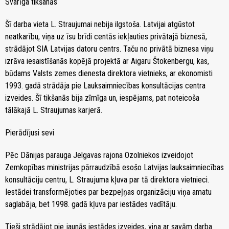
Svarīga tikšanās
Šī darba vieta L. Straujumai nebija ilgstoša. Latvijai atgūstot
neatkarību, viņa uz īsu brīdi centās iekļauties privātajā biznesā,
strādājot SIA Latvijas datoru centrs. Taču no privātā biznesa viņu
izrāva iesaistīšanās kopējā projektā ar Aigaru Štokenbergu, kas,
būdams Valsts zemes dienesta direktora vietnieks, ar ekonomisti
1993. gadā strādāja pie Lauksaimniecības konsultācijas centra
izveides. Šī tikšanās bija zīmīga un, iespējams, pat noteicoša
tālākajā L. Straujumas karjerā.
Pierādījusi sevi
Pēc Dānijas parauga Jelgavas rajona Ozolniekos izveidojot
Zemkopības ministrijas pārraudzībā esošo Latvijas lauksaimniecības
konsultāciju centru, L. Straujuma kļuva par tā direktora vietnieci.
Iestādei transformējoties par bezpeļņas organizāciju viņa amatu
saglabāja, bet 1998. gadā kļuva par iestādes vadītāju.
Tieši strādājot pie jaunās iestādes izveides, viņa ar savām darba