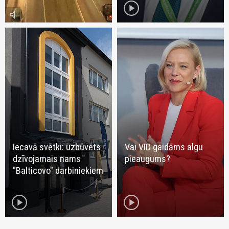
play_circle
volume_mute
Iecavā svētki: uzbūvēts
Vai VID gaidāms algu
dzīvojamais nams
pieaugums?
"Balticovo" darbiniekiem
play_circle
play_circle