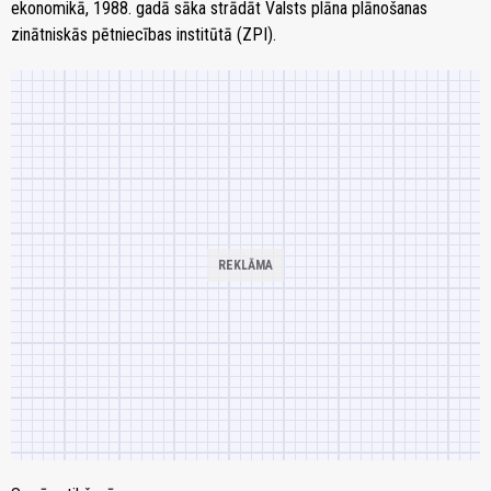
ekonomikā, 1988. gadā sāka strādāt Valsts plāna plānošanas
zinātniskās pētniecības institūtā (ZPI).