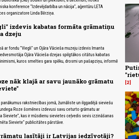
 bibliotēkā (LNB) šodien un piektdien, 8.decembrī, notiks
niska konference "Izdevējdarbība un nācija", aģentūru LETA
es organizatore Linda Bērziņa.
li" izdevis kabatas formāta grāmatiņu
ša dzeju
 ar fondu "Viegli" un Ojāra Vācieša muzeju izdevis Imanta
iedvesmotāja Ojāra Vācieša dzejas spilgtākos citātus kabatas
nimismi, kuros smelties gara spēku, drosmi un pašapziņu, informē
Puti
"rie
ze nāk klajā ar savu jaunāko grāmatu
2
eviete"
s panākumus rakstniecības jomā, žurnāliste un ilggadējā sieviešu
Gundega Roze šomēnes izdevusi savu ceturto grāmatu ar
Sieviete”, kas ir mūsdienu sievietes ceļvedis sevis izzināšanas
nēta Sieviete" publicitātes pārstāve.
rāmatu lasītāji ir Latvijas iedzīvotāji?