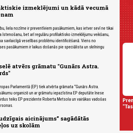
laktiskie izmeklējumi un kādā vecumā
ienam
bu, liela nozīme ir preventīviem pasākumiem, kas ietver sevī ne tikai
a īstenošanu, bet arī regulāru profilaktisko izmeklējumu veikšanu,
a savlaicīgā veselības problēmu identificēšanā. Viens no
kses pasākumiem ir laikus došanās pie speciālista un skrīningu
selē atvērs grāmatu "Gunārs Astra.
rds"
 Eiropas Parlamentā (EP) tiek atvērta grāmata “Gunārs Astra.
asākumu organizē un ar grāmatu iepazīstina EP deputāte Inese
Prem
ārdus teiks EP prezidente Roberta Metsola un vairākas vadošas
"Tas
rsonas.
udzīgais aicinājums” sagādātās
eļos uz skolām