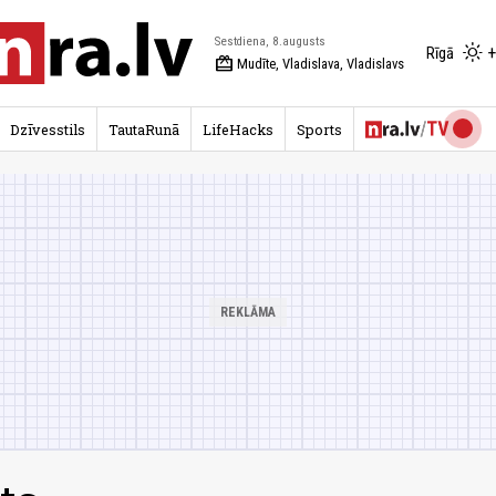
Sestdiena, 8.augusts
+
Rīgā
redeem
Mudīte, Vladislava, Vladislavs
Dzīvesstils
TautaRunā
LifeHacks
Sports