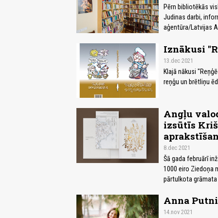
Pērn bibliotēkās vi
Judinas darbi, info
aģentūra/Latvijas 
Iznākusi "
13.dec 2021
Klajā nākusi "Reņģē
reņģu un brētliņu ē
Angļu valod
izsūtīs Kr
aprakstīšan
8.dec 2021
Šā gada februārī i
1000 eiro Ziedoņa mu
pārtulkota grāmata
Anna Putniņ
14.nov 2021