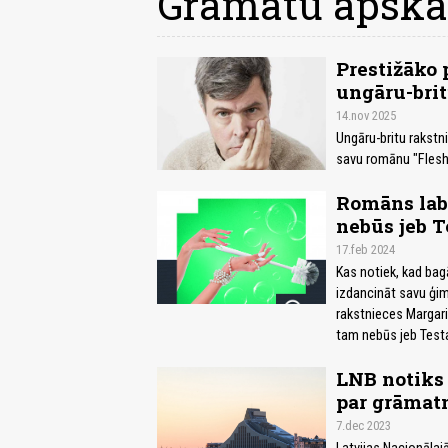
Grāmatu apska
Prestižāko 
ungāru-brit
14.nov 2025
Ungāru-britu rakstni
savu romānu "Flesh
Romāns lab
nebūs jeb 
17.feb 2024
Kas notiek, kad bag
izdancināt savu ģim
rakstnieces Margari
tam nebūs jeb Test
LNB notiks 
par grāmat
7.dec 2023