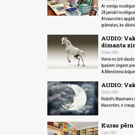
Ar svinīgu noslēgu
28.janvārī noslēgus
Atsaucoties apgāda
grāmatas, ko dāvin
AUDIO: Vaka
dimanta zir
29.jan 2022
Viena no ļoti daudz
īpašiem zirgiem pi
A.Bīlenšteina krāju
AUDIO: Vaka
28.jan 2022
Rūdolfs Blaumanis l
klausoties, ir izaug
Kuras pērn 
2.jan 2022