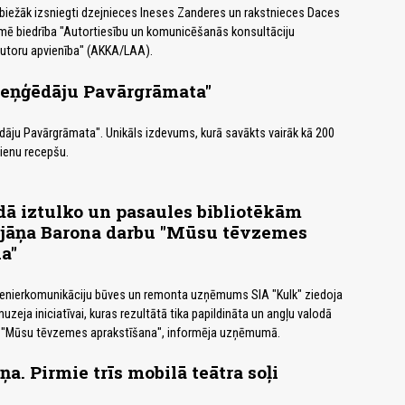
sbiežāk izsniegti dzejnieces Ineses Zanderes un rakstnieces Daces
rmē biedrība "Autortiesību un komunicēšanās konsultāciju
Autoru apvienība" (AKKA/LAA).
Reņģēdāju Pavārgrāmata"
dāju Pavārgrāmata". Unikāls izdevums, kurā savākts vairāk kā 200
dienu recepšu.
ā iztulko un pasaules bibliotēkām
išjāņa Barona darbu "Mūsu tēvzemes
a"
nženierkomunikāciju būves un remonta uzņēmums SIA "Kulk" ziedoja
zeja iniciatīvai, kuras rezultātā tika papildināta un angļu valodā
 "Mūsu tēvzemes aprakstīšana", informēja uzņēmumā.
a. Pirmie trīs mobilā teātra soļi