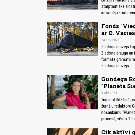
Latvijas Nacionālajā
starptautiska zināt
informēja konferenc
Fonds "Vieg
ar O. Vācie
24.nov 2023
Ziedoņa muzejs kopā
Ziedoņa drauga un 
formāta grāmatā mi
Ziedoņa muzejs.
Gundega Ro
"Planēta Si
3.okt 2023
Turpinot līdzšinējo
žurnālu redaktore 
nosaukumu “Planēta 
procesā, vēsta "Pla
Cik aktīvi g