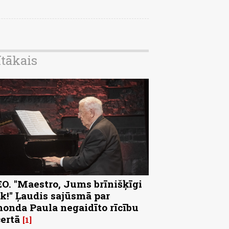
ītākais
O. "Maestro, Jums brīnišķīgi
k!" Ļaudis sajūsmā par
onda Paula negaidīto rīcību
ertā
1