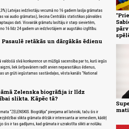
,3%) Latvijas iedzīvotāju vecumā no 16 gadiem lasīja grāmatas
"Pri
as vai audio grāmatas), liecina Centrālās statistikas pārvaldes
Sabi
aptaujas dati. Visvairāk grāmatu lasītāju ir starp sievietēm,
pārv
o 16 līdz 24 gadiem un iedzīvotājiem ar augstāko izglītību.
spēl
! Pasaulē retākās un dārgākās ēdienu
s
ā valdošā sīvā konkurence un mūžīgā sacensība par to, kurš iegūs
aigzni, liek šefpavāriem radīt arvien neparastākus ēdienus,
tas un grūti iegūstamas sastāvdaļas, vēsta kanāls "National
sāmā Zelenska biogrāfija ir līdz
bai slikta. Kāpēc tā?
Supe
mati
ata “ZELENSKIS. Biogrāfija” pieejama arī latviski, taču šis ir
ezjēdzībai slikta grāmata drīzāk ir interesanta ar iemesliem, kādēļ
 jo šis ir tas gadījums, kad grāmata ir uzrakstīta slikti ar nolūku.