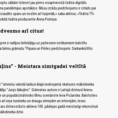
eptu sākām īstenot jau pirms visaptverošā teātra digitālo
na pandēmijas apstākļos. Mūsu izrāžu piedzīvojums ir citāds par
ezaudēs sparu un nozīmi arī turpmāk,» saka aktrise, «Teātra TT»
obilā teātra producente Anna Putniņa.
edvesmo arī citus!
zne ir radījusi brīnišķīgu uz patiesiem notikumiem balstītu
bērnu grāmatu “Pipara un Pērles piedzīvojumi. Sarkankrūtītis
uļins” - Meistara simtgadei veltītā
s” latviešu valodā laidusi klajā ievērojamā skatuves mākslinieka
āfiju “Jurijs Ņikuļins”. Grāmatas autore ir Latvijā dzimusī krievu
re un populārzinātnisko filmu scenāriste Ieva Požarska. Balstoties
kā arī viņa tuvinieku un draugu atmiņām un intervijām, Ievas
ais dzīvesstāsts aktiera 100. jubilejas gadā meistarīgi rekonstruē
ākslinieka dzīvi.