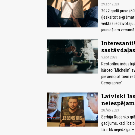
29.apr 2023
2022.gadā puse (50
(ieskaitot e-grāmat
veiktās iedzīvotāju 
jauniešiem vecumā n
Interesanti
sastāvdaļa
9.apr 2023
Restorānu industrij
kāroto "Michelin" zv
pievienojot tiem re
Geographic".
Latviski la
neiespējamī
28.feb 2023
Serhija Rudenko grām
gadījums, kad līdz b
tā ir tik nejēdzīga —