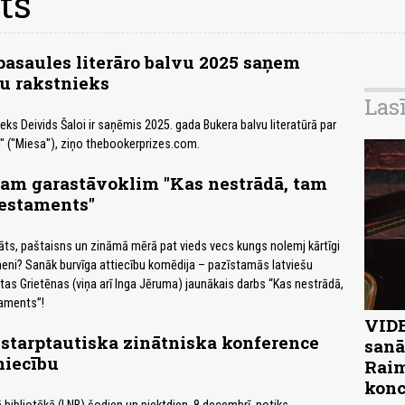
ts
pasaules literāro balvu 2025 saņem
u rakstnieks
Las
eks Deivids Šaloi ir saņēmis 2025. gada Bukera balvu literatūrā par
" ("Miesa"), ziņo thebookerprizes.com.
am garastāvoklim "Kas nestrādā, tam
Testaments"
āts, paštaisns un zināmā mērā pat vieds vecs kungs nolemj kārtīgi
eni? Sanāk burvīga attiecību komēdija – pazīstamās latviešu
tas Grietēnas (viņa arī Inga Jēruma) jaunākais darbs “Kas nestrādā,
aments”!
VIDE
starptautiska zinātniska konference
sanā
niecību
Raim
konc