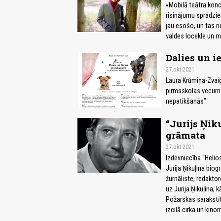
«Mobilā teātra konc
risinājumu sprādzie
jau esošo, un tas n
valdes locekle un m
Dalies un i
27.okt 2021
Laura Krūmiņa-Zvaig
pirmsskolas vecuma 
nepatikšanās”.
“Jurijs Ņik
grāmata
27.okt 2021
Izdevniecība “Helio
Jurija Ņikuļina biogr
žurnāliste, redakto
uz Jurija Ņikuļina, 
Požarskas sarakstīt
izcilā cirka un kinom