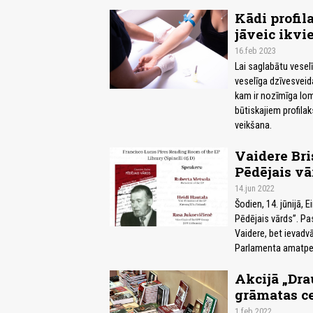
Kādi profi
jāveic ikv
16.feb 2023
Lai saglabātu veselī
veselīga dzīvesveid
kam ir nozīmīga lom
būtiskajiem profila
veikšana.
Vaidere Bri
Pēdējais vā
14.jun 2022
Šodien, 14. jūnijā,
Pēdējais vārds”. P
Vaidere, bet ievadv
Parlamenta amatpe
Akcijā „Dra
grāmatas c
1.feb 2022