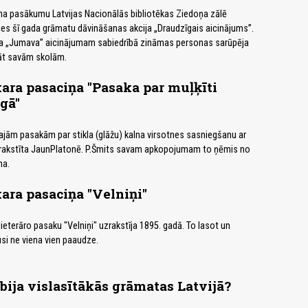
ma pasākumu Latvijas Nacionālās bibliotēkas Ziedoņa zālē
ies šī gada grāmatu dāvināšanas akcija „Draudzīgais aicinājums”.
 „Jumava” aicinājumam sabiedrībā zināmas personas sarūpēja
āt savām skolām.
ra pasaciņa "Pasaka par muļķīti
gā"
ajām pasakām par stikla (glāžu) kalna virsotnes sasniegšanu ar
erakstīta JaunPlatonē. P.Šmits savam apkopojumam to ņēmis no
ma.
ra pasaciņa "Velniņi"
ieterāro pasaku "Velniņi" uzrakstīja 1895. gadā. To lasot un
usi ne viena vien paaudze.
bija vislasītākās grāmatas Latvijā?