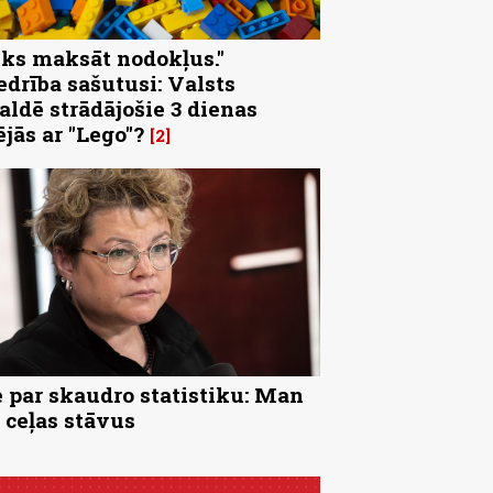
eks maksāt nodokļus."
edrība sašutusi: Valsts
aldē strādājošie 3 dienas
ējās ar "Lego"?
2
 par skaudro statistiku: Man
 ceļas stāvus