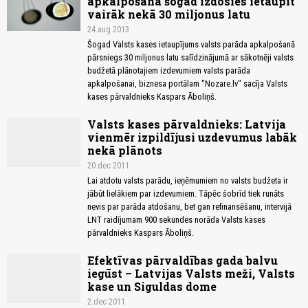
apkalpošanā šogad izdosies ietaupīt
vairāk nekā 30 miljonus latu
24.aug 2013
Šogad Valsts kases ietaupījums valsts parāda apkalpošanā
pārsniegs 30 miljonus latu salīdzinājumā ar sākotnēji valsts
budžetā plānotajiem izdevumiem valsts parāda
apkalpošanai, biznesa portālam "Nozare.lv" sacīja Valsts
kases pārvaldnieks Kaspars Āboliņš.
Valsts kases pārvaldnieks: Latvija
vienmēr izpildījusi uzdevumus labāk
nekā plānots
20.dec 2011
Lai atdotu valsts parādu, ieņēmumiem no valsts budžeta ir
jābūt lielākiem par izdevumiem. Tāpēc šobrīd tiek runāts
nevis par parāda atdošanu, bet gan refinansēšanu, intervijā
LNT raidījumam 900 sekundes norāda Valsts kases
pārvaldnieks Kaspars Āboliņš.
Efektīvas pārvaldības gada balvu
iegūst – Latvijas Valsts meži, Valsts
kase un Siguldas dome
2.dec 2011