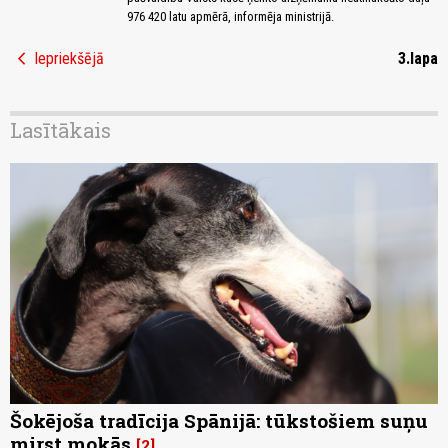
976 420 latu apmērā, informēja ministrijā.
chevron_left
Iepriekšējā
3.lapa
Lasītākais
Šokējoša tradīcija Spānijā: tūkstošiem suņu
mirst mokās
2