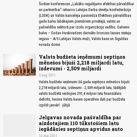
Šodien konferences „Labāks regulējums efektīvai pārvaldībai
un partnerībai” ietvaros Latvijas Darba devēju konfederācija
(LDDK) un Valsts kanceleja pasniedza Efektīvas pārvaldības
gada balvu labākajiem piemēriem privātajā, valsts un
pašvaldību sektorā par izcilu organizāciju vadību. Galveno
balvu – Gošas Huskivadzes darināto bronzas lauvas statuju
ieguva – A/S Latvijas Valsts meži, Valsts kase un Siguldas
novada dome.
Valsts budžeta ieņēmumi septiņos
mēnešos bijuši 2,218 miljardi latu,
izdevumi - 2,509 miljardi
5.aug 2011
Valsts budžeta ieņēmumi šā gada septiņos mēnešos bijuši
2,218 miljardi latu, izdevumi - 2,509 miljardi latu, tādējādi
valsts budžetā veidojies 291,4 miljoni latu finansiālais
deficīts, liecina Valsts kases operatīvie dati par budžeta
izpildi janvārī - jūlijā.
Jelgavas novada pašvaldība par
aizdotajiem 110 tūkstošiem latu
iegādāsies septiņus apvidus auto
12.mai 2011