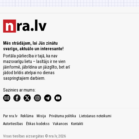
Mēs strādājam, lai Jūs zinātu
svarīgo, aktuālo un interesanto!
Portāla pārliecība ir tajā, ka nav
mazsvarīgu lietu – lasītājs ir ne vien
jāinformē, jābrīdina un jāizglīto, bet arī
jādod brīdis atelpai no dienas
saspringtajiem darbiem.
Sazinies ar mums:
Par nra.lv
Reklāma
Misija
Privātuma politika
Lietošanas noteikumi
Autortiesības
Ētikas kodekss
Vakances
Kontakti
Visas tiesības aizsargātas © nra.lv, 2026