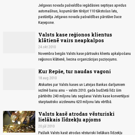
Jelgavas novada pašvaldība iegādāsies septiņas apvidus
automašīnas, kopumā tām tērējot 110 tūkstošus latu,
pastāstīja Jelgavas novada pašvaldības pārstāve Dace
Kaņepone.
Valsts kase reģionos klientus
klātienē vairs neapkalpos
24.okt 2010
Novembra beigās Valsts kase pārtrauks klientu apkalpošanu
reģionos klātienē, liecina organizācijas paziņojums.
Kur Repše, tur naudas vagoni
18.aug 2010
Atskaites par Valsts kases un Latvijas Bankas darījumiem
iezīmē baisu ainu – valsts 2010. gada budžetā līdz šim
pārtērēto 240 miljonu latu segšanai Valsts kase konvertējusi
starptautisko aizdevumu 620 miljonu latu vērtībā.
Valsts kasē atrodas vēsturiski
lielākais līdzekļu apjoms
20.jūl 2010
Pašlaik Valsts kasē atrodas vēsturiski lielākais līdzekļu