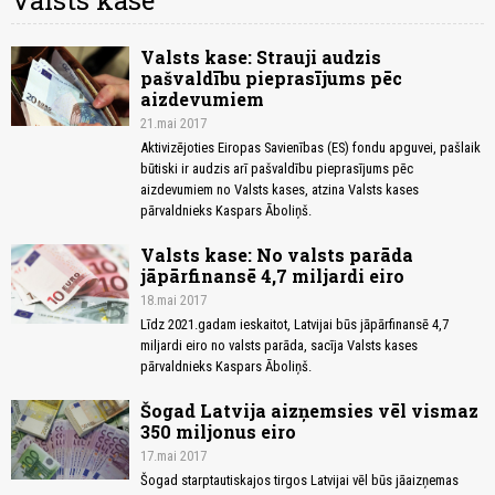
Valsts kase
Valsts kase: Strauji audzis
pašvaldību pieprasījums pēc
aizdevumiem
21.mai 2017
Aktivizējoties Eiropas Savienības (ES) fondu apguvei, pašlaik
būtiski ir audzis arī pašvaldību pieprasījums pēc
aizdevumiem no Valsts kases, atzina Valsts kases
pārvaldnieks Kaspars Āboliņš.
Valsts kase: No valsts parāda
jāpārfinansē 4,7 miljardi eiro
18.mai 2017
Līdz 2021.gadam ieskaitot, Latvijai būs jāpārfinansē 4,7
miljardi eiro no valsts parāda, sacīja Valsts kases
pārvaldnieks Kaspars Āboliņš.
Šogad Latvija aizņemsies vēl vismaz
350 miljonus eiro
17.mai 2017
Šogad starptautiskajos tirgos Latvijai vēl būs jāaizņemas