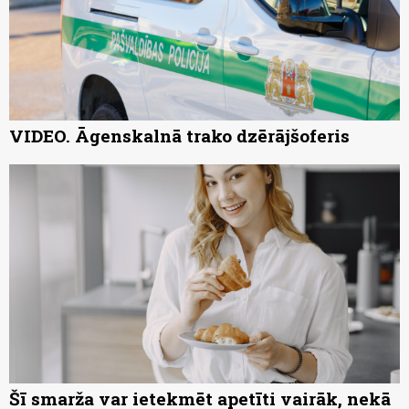
VIDEO. Āgenskalnā trako dzērājšoferis
Šī smarža var ietekmēt apetīti vairāk, nekā