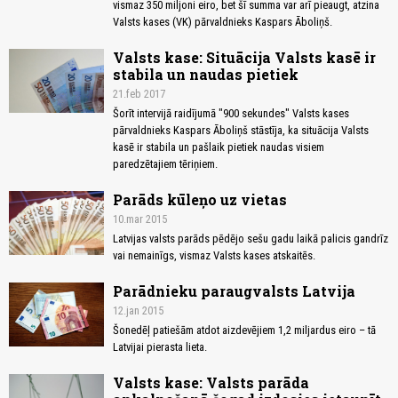
vismaz 350 miljoni eiro, bet šī summa var arī pieaugt, atzina
Valsts kases (VK) pārvaldnieks Kaspars Āboliņš.
Valsts kase: Situācija Valsts kasē ir
stabila un naudas pietiek
21.feb 2017
Šorīt intervijā raidījumā "900 sekundes" Valsts kases
pārvaldnieks Kaspars Āboliņš stāstīja, ka situācija Valsts
kasē ir stabila un pašlaik pietiek naudas visiem
paredzētajiem tēriņiem.
Parāds kūleņo uz vietas
10.mar 2015
Latvijas valsts parāds pēdējo sešu gadu laikā palicis gandrīz
vai nemainīgs, vismaz Valsts kases atskaitēs.
Parādnieku paraugvalsts Latvija
12.jan 2015
Šonedēļ patiešām atdot aizdevējiem 1,2 miljardus eiro – tā
Latvijai pierasta lieta.
Valsts kase: Valsts parāda