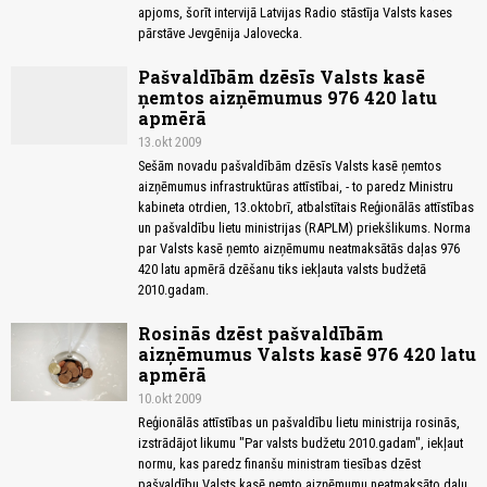
apjoms, šorīt intervijā Latvijas Radio stāstīja Valsts kases
pārstāve Jevgēnija Jalovecka.
Pašvaldībām dzēsīs Valsts kasē
ņemtos aizņēmumus 976 420 latu
apmērā
13.okt 2009
Sešām novadu pašvaldībām dzēsīs Valsts kasē ņemtos
aizņēmumus infrastruktūras attīstībai, - to paredz Ministru
kabineta otrdien, 13.oktobrī, atbalstītais Reģionālās attīstības
un pašvaldību lietu ministrijas (RAPLM) priekšlikums. Norma
par Valsts kasē ņemto aizņēmumu neatmaksātās daļas 976
420 latu apmērā dzēšanu tiks iekļauta valsts budžetā
2010.gadam.
Rosinās dzēst pašvaldībām
aizņēmumus Valsts kasē 976 420 latu
apmērā
10.okt 2009
Reģionālās attīstības un pašvaldību lietu ministrija rosinās,
izstrādājot likumu "Par valsts budžetu 2010.gadam", iekļaut
normu, kas paredz finanšu ministram tiesības dzēst
pašvaldību Valsts kasē ņemto aizņēmumu neatmaksāto daļu