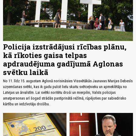
Policija izstrādājusi rīcības plānu,
kā rīkoties gaisa telpas
apdraudējuma gadījumā Aglonas
svētku laikā
No 11. līdz 15. augustam Aglonā norisināsies Vissvētākās Jaunavas Marijas Debesīs
uzņemšanas svētki, kas ik gadu pulcē lielu skaitu svētceļnieku un apmeklētāju no
Latvijas un ārvalstīm. Lai svētki noritētu droši un mierpilni, Valsts policijas
amatpersonas arī šogad strādās pastiprinātā režīmā, rūpējoties par sabiedrisko
kārtību un iedzīvotāju drošību.