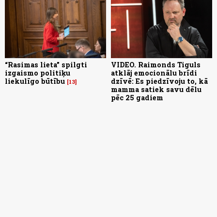
“Rasimas lieta” spilgti
VIDEO. Raimonds Tiguls
izgaismo politiķu
atklāj emocionālu brīdi
liekulīgo būtību
dzīvē: Es piedzīvoju to, kā
13
mamma satiek savu dēlu
pēc 25 gadiem