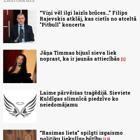
“Viņi vēl ilgi laizīs brūces...” Filips
Rajevskis atklāj, kas cietīs no atceltā
"Pitbull" koncerta
Jāņa Timmas bijusī sieva liek
noprast, ka ir jaunās attiecībās
1
Laime pārvēršas traģēdijā. Sieviete
Kuldīgas slimnīcā piedzīvo ko
neiedomājamu
“Rasimas lieta” spilgti izgaismo
politiķu liekulīgo būtību
13