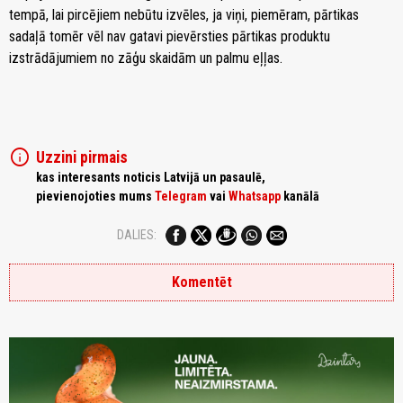
tempā, lai pircējiem nebūtu izvēles, ja viņi, piemēram, pārtikas
sadaļā tomēr vēl nav gatavi pievērsties pārtikas produktu
izstrādājumiem no zāģu skaidām un palmu eļļas.
info
Uzzini pirmais
kas interesants noticis Latvijā un pasaulē,
pievienojoties mums
Telegram
vai
Whatsapp
kanālā
DALIES:
Komentēt