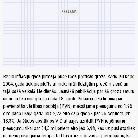
Reālo inflāciju gada pirmajā pusē rāda pārtikas grozs, kāds jau kopš
2004. gada tiek piepildīts ar maksimāli līdzīgām precēm vienā un
tajā pašā veikalā Lieldienās. Jaunākā publikācija par šā groza saturu
un cenu tika sniegta šā gada 18. aprīlī. Pirkumu čeki liecina par
pievienotās vērtības nodokļa (PVN) maksājuma pieaugumu no 1,96
eiro pagājušajā gadā līdz 2,22 eiro šajā gadā - par 26 centiem jeb
13,3%. Ja šādos apstākļos VID atļaujas uzrādīt PVN ieņēmumu
pieaugumu tikai par 54,3 miljoniem eiro jeb 6,9%, kas uz pusi atpaliek
no cenu pieauguma tempa, tad tas ir uz robežas ar pierādījumu, ka