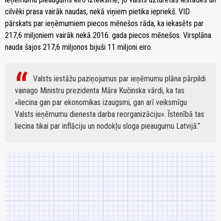
cilvēki prasa vairāk naudas, nekā viņiem pietika iepriekš. VID
pārskats par ieņēmumiem piecos mēnešos rāda, ka iekasēts par
217,6 miljoniem vairāk nekā 2016. gada piecos mēnešos. Virsplāna
nauda šajos 217,6 miljonos bijuši 11 miljoni eiro.
Valsts iestāžu paziņojumus par ieņēmumu plāna pārpildi
vainago Ministru prezidenta Māra Kučinska vārdi, ka tas
«liecina gan par ekonomikas izaugsmi, gan arī veiksmīgu
Valsts ieņēmumu dienesta darba reorganizāciju». Īstenībā tas
liecina tikai par inflāciju un nodokļu sloga pieaugumu Latvijā.