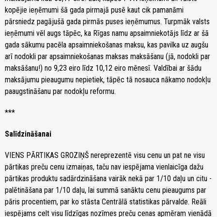
kopējie ieņēmumi šā gada pirmajā pusē kaut cik pamanāmi
pārsniedz pagājušā gada pirmās puses ieņēmumus. Turpmāk valsts
ieņēmumi vēl augs tāpēc, ka Rīgas namu apsaimniekotājs līdz ar šā
gada sākumu pacēla apsaimniekošanas maksu, kas pavilka uz augšu
arī nodokli par apsaimniekošanas maksas maksāšanu (jā, nodokli par
maksāšanu!) no 9,23 eiro līdz 10,12 eiro mēnesī. Valdībai ar šādu
maksājumu pieaugumu nepietiek, tāpēc tā nosauca nākamo nodokļu
paaugstināšanu par nodokļu reformu.
***
Salīdzināšanai
VIENS PĀRTIKAS GROZIŅŠ nereprezentē visu cenu un pat ne visu
pārtikas preču cenu izmaiņas, taču nav iespējama vienlaicīga dažu
pārtikas produktu sadārdzināšana vairāk nekā par 1/10 daļu un citu -
palētināšana par 1/10 daļu, lai summā sanāktu cenu pieaugums par
pāris procentiem, par ko stāsta Centrālā statistikas pārvalde. Reāli
iespējams celt visu līdzīgas nozīmes preču cenas apmēram vienādā