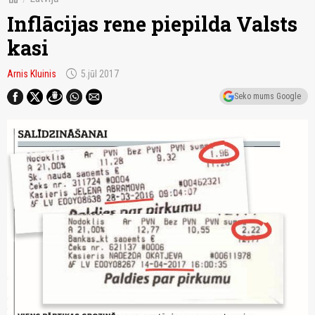
Inflācijas rene piepilda Valsts
kasi
schedule
Arnis Kluinis
5.jūl 2017
Seko mums Google