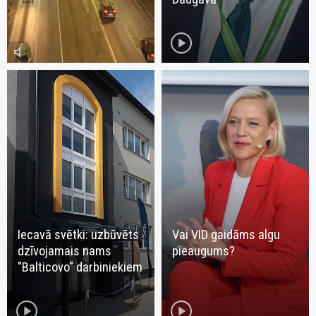
play_circle
volume_mute
Iecavā svētki: uzbūvēts
Vai VID gaidāms algu
dzīvojamais nams
pieaugums?
"Balticovo" darbiniekiem
play_circle
play_circle