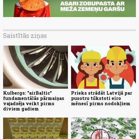
Saistītās ziņas
Kulbergs: "airBaltic"
Prieks strādāt Latvijā par
fundamentālās pārmaiņas
pusotru tūkstoti eiro
vajadzēja veikt pirms
mēnesī pirms nodokļiem
diviem gadiem