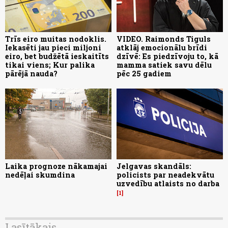
Trīs eiro muitas nodoklis.
VIDEO. Raimonds Tiguls
Iekasēti jau pieci miljoni
atklāj emocionālu brīdi
eiro, bet budžētā ieskaitīts
dzīvē: Es piedzīvoju to, kā
tikai viens; Kur palika
mamma satiek savu dēlu
pārējā nauda?
pēc 25 gadiem
Laika prognoze nākamajai
Jelgavas skandāls:
nedēļai skumdina
policists par neadekvātu
uzvedību atlaists no darba
1
Lasītākais