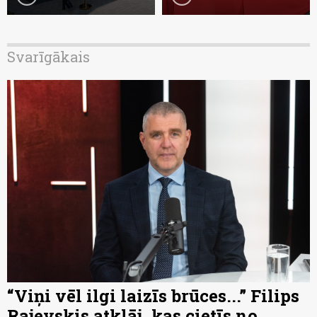
Svarīgākais
“Viņi vēl ilgi laizīs brūces...” Filips
Rajevskis atklāj, kas cietīs no