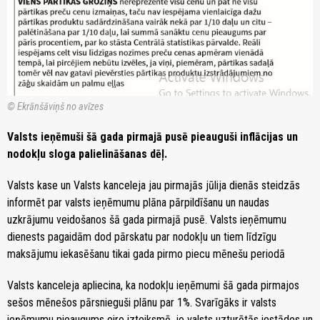
© Ekrānšāviņš no avīzes
Valsts ieņēmuši šā gada pirmajā pusē pieauguši inflācijas un
nodokļu sloga palielināšanas dēļ.
Valsts kase un Valsts kanceleja jau pirmajās jūlija dienās steidzās
informēt par valsts ieņēmumu plāna pārpildīšanu un naudas
uzkrājumu veidošanos šā gada pirmajā pusē. Valsts ieņēmumu
dienests pagaidām dod pārskatu par nodokļu un tiem līdzīgu
maksājumu iekasēšanu tikai gada pirmo piecu mēnešu periodā
Valsts kanceleja apliecina, ka nodokļu ieņēmumi šā gada pirmajos
sešos mēnešos pārsnieguši plānu par 1%. Svarīgāks ir valsts
ieņēmumu pieaugums eiro izteiksmē, jo valsts uzturētās iestādes un