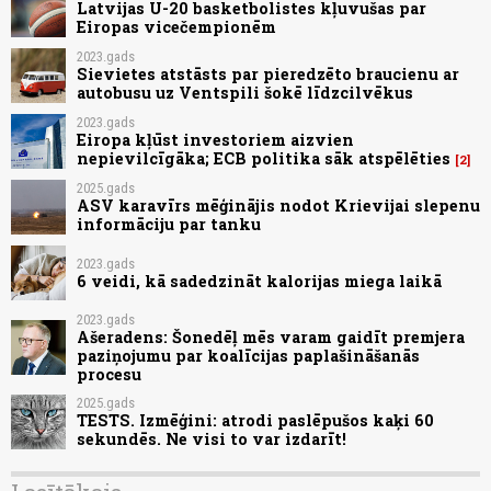
Latvijas U-20 basketbolistes kļuvušas par
Eiropas vicečempionēm
2023.gads
Sievietes atstāsts par pieredzēto braucienu ar
autobusu uz Ventspili šokē līdzcilvēkus
2023.gads
Eiropa kļūst investoriem aizvien
nepievilcīgāka; ECB politika sāk atspēlēties
2
2025.gads
ASV karavīrs mēģinājis nodot Krievijai slepenu
informāciju par tanku
2023.gads
6 veidi, kā sadedzināt kalorijas miega laikā
2023.gads
Ašeradens: Šonedēļ mēs varam gaidīt premjera
paziņojumu par koalīcijas paplašināšanās
procesu
2025.gads
TESTS. Izmēģini: atrodi paslēpušos kaķi 60
sekundēs. Ne visi to var izdarīt!