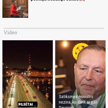
Video
Satiksmes ministrs
nezina, ko darīt ar pāli
Daugavā