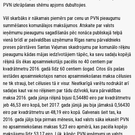
PVN izkrāpšanas shēmu apjoms dubultojies.
Vēl skarbāks ir nākamais piemērs par cenu un PVN pieaugumu
summēšanos komunālajos maksājumos. Atskaite par valsts
ieņēmumu pieaugumu sagadīšanās pēc nonāca publiskajā telpā
vienā brīdī ar pašvaldības uzņēmuma Rīgas namu pārvaldnieks
preses pārstāves Santas Vaļumas skaidrojumu par komunālo rēķinu
pieaugumu kādas mājas iedzīvotājiem tāpēc, ka savu sadaļu kopējā
rēķinā šīs ēkas apsaimniekotājs pacēlis no 40 centiem par
kvadrātmetru 2016. gadā līdz 60 centiem šogad. Citos šīs pašas
iestādes apsaimniekotajos namos apsaimniekošanas maksa cēlusies
ne tik strauji, bet cēlusies tā ir visur. Neatkarīgā varētu nodrukāt arī
sadaļas kaut vai no rēķiniem par tādu dzīvokli, kura pārvaldības
maksa 2016. gada jūnija rēķinā bijusi 0,54480 eiro par kvadrātmetru
jeb 46,53 eiro kopā, bet 2017. gada jūnijā jau bija jāmaksā 0,56430
eiro par kvadrātmetru un 48,19 eiro kopā. Galvenais šeit tas, ka
2016. gada jūlijs bija pirmais mēnesis, kad valsts sāka iekasēt PVN
no apsaimniekošanas maksas 9,23 eiro apmērā, kas pacēla kopējo
maksājumu līdz 53,17 eiro. Lūk, kāpēc PVN ieņēmumi un valsts