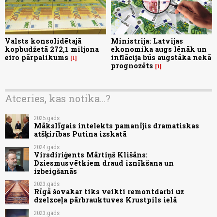
Valsts konsolidētajā
Ministrija: Latvijas
kopbudžetā 272,1 miljona
ekonomika augs lēnāk un
eiro pārpalikums
inflācija būs augstāka nekā
1
prognozēts
1
Atceries, kas notika...?
2025.gads
Mākslīgais intelekts pamanījis dramatiskas
atšķirības Putina izskatā
2024.gads
Virsdiriģents Mārtiņš Klišāns:
Dziesmusvētkiem draud iznīkšana un
izbeigšanās
2023.gads
Rīgā šovakar tiks veikti remontdarbi uz
dzelzceļa pārbrauktuves Krustpils ielā
2023.gads