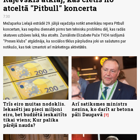
atceltā "Pitbull" koncerta
7:30
Mežaparka Lielajā estrādē 29. jūlijā vajadzēja notikt amerikāņu repera Pitbull
koncertam, kas nepilnu diennakti pirms tam tehnisku problēmu dēļ, kas radās
skatuves uzbūves laikā, tika atcelts. Žurnāliste Elizabete Puče TV24 raidījumā
“Preses klubs” atgādināja, ka sociālos tīklus pārpludina joki un sašutums par
notikušo, kas tiek izmantoti arī mārketinga aktivitātēs.
Trīs eiro muitas nodoklis.
Arī satiksmes ministrs
Iekasēti jau pieci miljoni
nezina, ko darīt ar betona
eiro, bet budžētā ieskaitīts
pāli Daugavā
7
tikai viens; Kur palika
pārējā nauda?