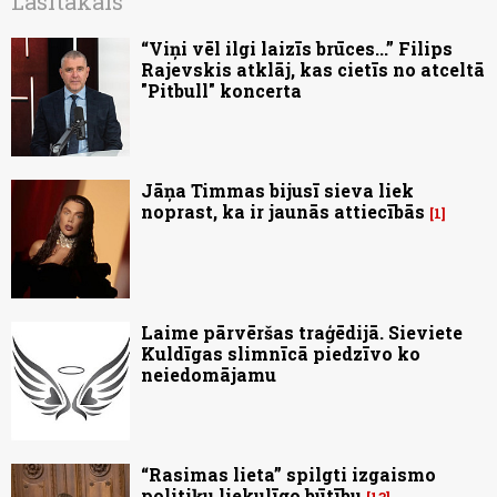
Lasītākais
“Viņi vēl ilgi laizīs brūces...” Filips
Rajevskis atklāj, kas cietīs no atceltā
"Pitbull" koncerta
Jāņa Timmas bijusī sieva liek
noprast, ka ir jaunās attiecībās
1
Laime pārvēršas traģēdijā. Sieviete
Kuldīgas slimnīcā piedzīvo ko
neiedomājamu
“Rasimas lieta” spilgti izgaismo
politiķu liekulīgo būtību
13