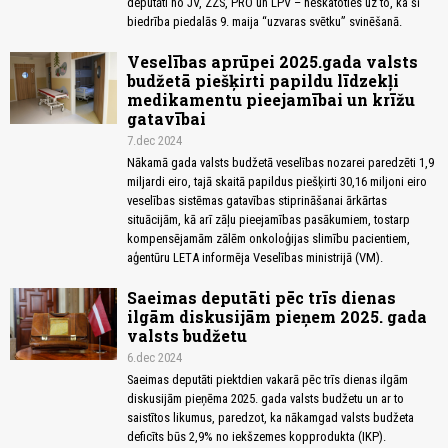
deputāti no JV, ZZS, PRO un LPV – neskatoties uz to, ka šī
biedrība piedalās 9. maija “uzvaras svētku” svinēšanā.
Veselības aprūpei 2025.gada valsts
budžetā piešķirti papildu līdzekļi
medikamentu pieejamībai un krīžu
gatavībai
7.dec 2024
Nākamā gada valsts budžetā veselības nozarei paredzēti 1,9
miljardi eiro, tajā skaitā papildus piešķirti 30,16 miljoni eiro
veselības sistēmas gatavības stiprināšanai ārkārtas
situācijām, kā arī zāļu pieejamības pasākumiem, tostarp
kompensējamām zālēm onkoloģijas slimību pacientiem,
aģentūru LETA informēja Veselības ministrijā (VM).
Saeimas deputāti pēc trīs dienas
ilgām diskusijām pieņem 2025. gada
valsts budžetu
6.dec 2024
Saeimas deputāti piektdien vakarā pēc trīs dienas ilgām
diskusijām pieņēma 2025. gada valsts budžetu un ar to
saistītos likumus, paredzot, ka nākamgad valsts budžeta
deficīts būs 2,9% no iekšzemes kopprodukta (IKP).