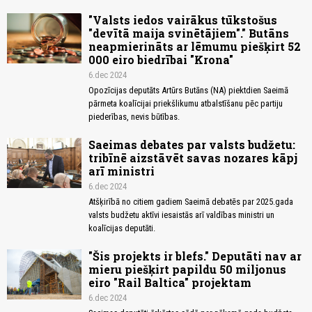
"Valsts iedos vairākus tūkstošus
"devītā maija svinētājiem"." Butāns
neapmierināts ar lēmumu piešķirt 52
000 eiro biedrībai "Krona"
6.dec 2024
Opozīcijas deputāts Artūrs Butāns (NA) piektdien Saeimā
pārmeta koalīcijai priekšlikumu atbalstīšanu pēc partiju
piederības, nevis būtības.
Saeimas debates par valsts budžetu:
tribīnē aizstāvēt savas nozares kāpj
arī ministri
6.dec 2024
Atšķirībā no citiem gadiem Saeimā debatēs par 2025.gada
valsts budžetu aktīvi iesaistās arī valdības ministri un
koalīcijas deputāti.
"Šis projekts ir blefs." Deputāti nav ar
mieru piešķirt papildu 50 miljonus
eiro "Rail Baltica" projektam
6.dec 2024