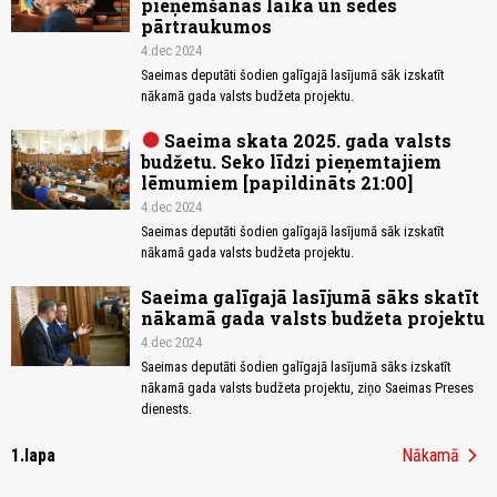
pieņemšanas laikā un sēdes
pārtraukumos
4.dec 2024
Saeimas deputāti šodien galīgajā lasījumā sāk izskatīt
nākamā gada valsts budžeta projektu.
Saeima skata 2025. gada valsts
budžetu. Seko līdzi pieņemtajiem
lēmumiem [papildināts 21:00]
4.dec 2024
Saeimas deputāti šodien galīgajā lasījumā sāk izskatīt
nākamā gada valsts budžeta projektu.
Saeima galīgajā lasījumā sāks skatīt
nākamā gada valsts budžeta projektu
4.dec 2024
Saeimas deputāti šodien galīgajā lasījumā sāks izskatīt
nākamā gada valsts budžeta projektu, ziņo Saeimas Preses
dienests.
chevron_right
1.lapa
Nākamā