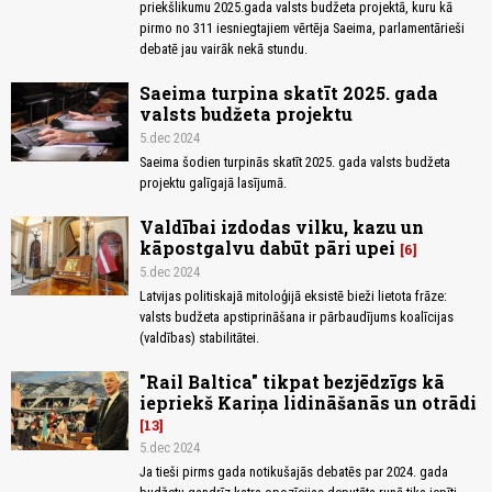
priekšlikumu 2025.gada valsts budžeta projektā, kuru kā
pirmo no 311 iesniegtajiem vērtēja Saeima, parlamentārieši
debatē jau vairāk nekā stundu.
Saeima turpina skatīt 2025. gada
valsts budžeta projektu
5.dec 2024
Saeima šodien turpinās skatīt 2025. gada valsts budžeta
projektu galīgajā lasījumā.
Valdībai izdodas vilku, kazu un
kāpostgalvu dabūt pāri upei
6
5.dec 2024
Latvijas politiskajā mitoloģijā eksistē bieži lietota frāze:
valsts budžeta apstiprināšana ir pārbaudījums koalīcijas
(valdības) stabilitātei.
"Rail Baltica" tikpat bezjēdzīgs kā
iepriekš Kariņa lidināšanās un otrādi
13
5.dec 2024
Ja tieši pirms gada notikušajās debatēs par 2024. gada