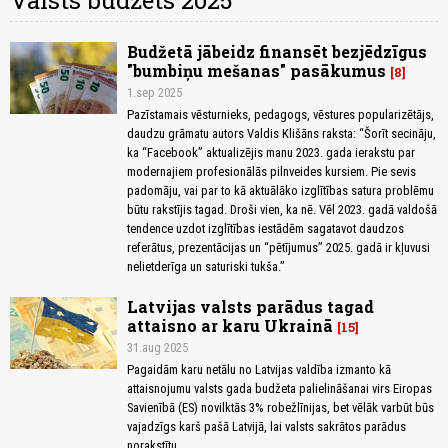
Valsts budžets 2025
Budžetā jābeidz finansēt bezjēdzīgus
"bumbiņu mešanas" pasākumus
8
1.sep 2025
Pazīstamais vēsturnieks, pedagogs, vēstures popularizētājs,
daudzu grāmatu autors Valdis Klišāns raksta: “Šorīt secināju,
ka “Facebook” aktualizējis manu 2023. gada ierakstu par
modernajiem profesionālās pilnveides kursiem. Pie sevis
padomāju, vai par to kā aktuālāko izglītības satura problēmu
būtu rakstījis tagad. Droši vien, ka nē. Vēl 2023. gadā valdošā
tendence uzdot izglītības iestādēm sagatavot daudzos
referātus, prezentācijas un “pētījumus” 2025. gadā ir kļuvusi
nelietderīga un saturiski tukša.”
Latvijas valsts parādus tagad
attaisno ar karu Ukrainā
15
31.aug 2025
Pagaidām karu netālu no Latvijas valdība izmanto kā
attaisnojumu valsts gada budžeta palielināšanai virs Eiropas
Savienībā (ES) novilktās 3% robežlīnijas, bet vēlāk varbūt būs
vajadzīgs karš pašā Latvijā, lai valsts sakrātos parādus
norakstītu.