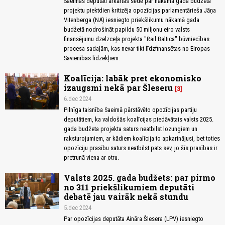
Saeimas deputāti ārkārtas sēdē par nākamā gada budžeta
projektu piektdien kritizēja opozīcijas parlamentārieša Jāņa
Vitenberga (NA) iesniegto priekšlikumu nākamā gada
budžetā nodrošināt papildu 50 miljonu eiro valsts
finansējumu dzelzceļa projekta "Rail Baltica" būvniecības
procesa sadaļām, kas nevar tikt līdzfinansētas no Eiropas
Savienības līdzekļiem.
Koalīcija: labāk pret ekonomisko
izaugsmi nekā par Šleseru
3
6.dec 2024
Pilnīga taisnība Saeimā pārstāvēto opozīcijas partiju
deputātiem, ka valdošās koalīcijas piedāvātais valsts 2025.
gada budžeta projekta saturs neatbilst lozungiem un
raksturojumiem, ar kādiem koalīcija to apkarinājusi, bet toties
opozīciju prasību saturs neatbilst pats sev, jo šīs prasības ir
pretrunā viena ar otru.
Valsts 2025. gada budžets: par pirmo
no 311 priekšlikumiem deputāti
debatē jau vairāk nekā stundu
5.dec 2024
Par opozīcijas deputāta Aināra Šlesera (LPV) iesniegto