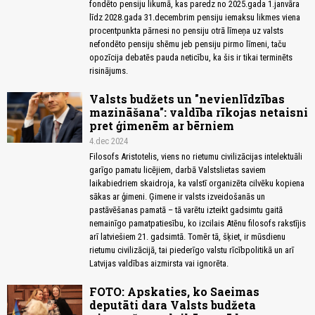
fondēto pensiju likumā, kas paredz no 2025.gada 1.janvāra
līdz 2028.gada 31.decembrim pensiju iemaksu likmes viena
procentpunkta pārnesi no pensiju otrā līmeņa uz valsts
nefondēto pensiju shēmu jeb pensiju pirmo līmeni, taču
opozīcija debatēs pauda neticību, ka šis ir tikai terminēts
risinājums.
Valsts budžets un "nevienlīdzības
mazināšana": valdība rīkojas netaisni
pret ģimenēm ar bērniem
4.dec 2024
Filosofs Aristotelis, viens no rietumu civilizācijas intelektuāli
garīgo pamatu licējiem, darbā Valstslietas saviem
laikabiedriem skaidroja, ka valstī organizēta cilvēku kopiena
sākas ar ģimeni. Ģimene ir valsts izveidošanās un
pastāvēšanas pamatā – tā varētu izteikt gadsimtu gaitā
nemainīgo pamatpatiesību, ko izcilais Atēnu filosofs rakstījis
arī latviešiem 21. gadsimtā. Tomēr tā, šķiet, ir mūsdienu
rietumu civilizācijā, tai piederīgo valstu rīcībpolitikā un arī
Latvijas valdības aizmirsta vai ignorēta.
FOTO: Apskaties, ko Saeimas
deputāti dara Valsts budžeta