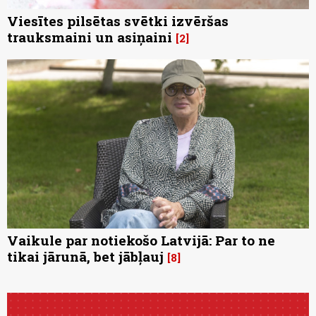
Viesītes pilsētas svētki izvēršas
trauksmaini un asiņaini
2
Vaikule par notiekošo Latvijā: Par to ne
tikai jārunā, bet jābļauj
8