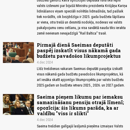
budžetu gandrīz katra opozīcijas deputāta runā tika iepīti
valsts izdevumi par bijušā Ministru prezidenta Krišjāņa Kariņa
lidināšanos viņam speciāli noīrētās lidmašīnās, tad pašlaik
tiek norādīts, cik bezjēdzīga ir 2025. gada budžeta lāpīšana
ar viena, otra trešā un desmitā nodokļa, nodevas vai valsts
pakalpojumu cenu celšanu, ja visa savāktā nauda tiks ierakta
zemē nevienam nevajadzīgā “Rail Baltica” trasē.
Pirmajā dienā Saeimas deputāti
paspēj izskatīt visus nākamā gada
budžetu pavadošos likumprojektus
4.dec 2024
Līdz trešdienas vakaram Saeimas deputāti paspēja izskatīt
visus nākamā gada budžetu pavadošos likumprojektus, kā
arī iesāka skatīt apjomīgo likumprojektu par valsts budžetu
2025.gadam un budžeta ietvaru 2025., 2026. un 2027.gadam.
Saeima pieņem likumu par iemaksu
samazināšanu pensiju otrajā līmenī;
opozīcija: šis likums parāda, ka ar
valdību "viss ir slikti"
4.dec 2024
Saeima trešdien galīgajā lasījumā pieņēma izmaiņas Valsts