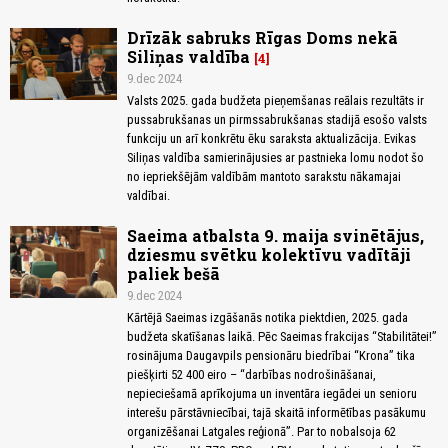
Drīzāk sabruks Rīgas Doms nekā
Siliņas valdība
4
9.dec 2024
Valsts 2025. gada budžeta pieņemšanas reālais rezultāts ir
pussabrukšanas un pirmssabrukšanas stadijā esošo valsts
funkciju un arī konkrētu ēku saraksta aktualizācija. Evikas
Siliņas valdība samierinājusies ar pastnieka lomu nodot šo
no iepriekšējām valdībām mantoto sarakstu nākamajai
valdībai.
Saeima atbalsta 9. maija svinētājus,
dziesmu svētku kolektīvu vadītāji
paliek bešā
9.dec 2024
Kārtējā Saeimas izgāšanās notika piektdien, 2025. gada
budžeta skatīšanas laikā. Pēc Saeimas frakcijas “Stabilitātei!”
rosinājuma Daugavpils pensionāru biedrībai “Krona” tika
piešķirti 52 400 eiro – “darbības nodrošināšanai,
nepieciešamā aprīkojuma un inventāra iegādei un senioru
interešu pārstāvniecībai, tajā skaitā informētības pasākumu
organizēšanai Latgales reģionā”. Par to nobalsoja 62