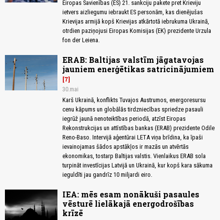
Eiropas Savienības (ES) 21. sankciju pakete pret Krieviju
ietvers aizliegumu iebraukt ES personām, kas dienējušas
Krievijas armijā kopš Krievijas atkārtotā iebrukuma Ukrainā,
otrdien paziņojusi Eiropas Komisijas (EK) prezidente Urzula
fon der Leiena.
ERAB: Baltijas valstīm jāgatavojas
jauniem enerģētikas satricinājumiem
7
30.mai
Karš Ukrainā, konflikts Tuvajos Austrumos, energoresursu
cenu kāpums un globālās tirdzniecības spriedze pasauli
iegrūž jaunā nenoteiktības periodā, atzīst Eiropas
Rekonstrukcijas un attīstības bankas (ERAB) prezidente Odile
Reno-Baso. Intervijā aģentūrai LETA viņa brīdina, ka īpaši
ievainojamas šādos apstākļos ir mazās un atvērtās
ekonomikas, tostarp Baltijas valstis. Vienlaikus ERAB sola
turpināt investīcijas Latvijā un Ukrainā, kur kopš kara sākuma
ieguldīti jau gandrīz 10 miljardi eiro.
IEA: mēs esam nonākuši pasaules
vēsturē lielākajā energodrošības
krīzē