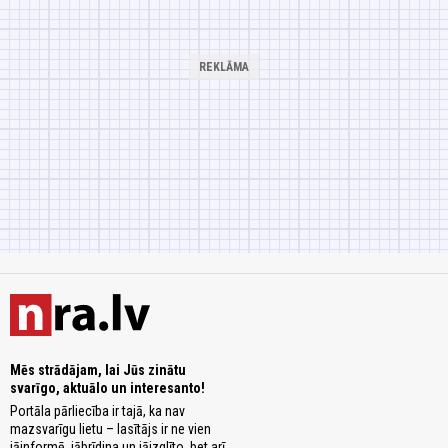
Mēs strādājam, lai Jūs zinātu
svarīgo, aktuālo un interesanto!
Portāla pārliecība ir tajā, ka nav
mazsvarīgu lietu – lasītājs ir ne vien
jāinformē, jābrīdina un jāizglīto, bet arī