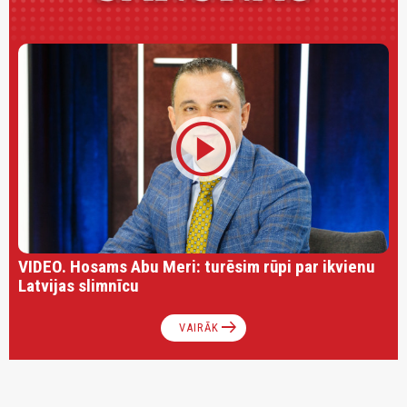
play_circle
VIDEO. Hosams Abu Meri: turēsim rūpi par ikvienu
Latvijas slimnīcu
arrow_right_alt
VAIRĀK