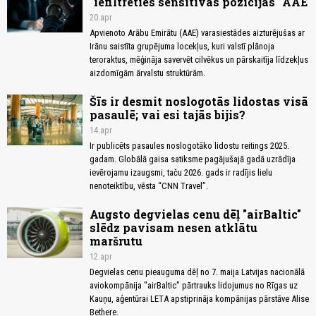
"iefiltrēties sensitīvās pozīcijās" AAE
20.apr
Apvienoto Arābu Emirātu (AAE) varasiestādes aizturējušas ar
Irānu saistīta grupējuma locekļus, kuri valstī plānoja
teroraktus, mēģināja savervēt cilvēkus un pārskaitīja līdzekļus
aizdomīgām ārvalstu struktūrām.
Šīs ir desmit noslogotās lidostas visā
pasaulē; vai esi tajās bijis?
14.apr
Ir publicēts pasaules noslogotāko lidostu reitings 2025.
gadam. Globālā gaisa satiksme pagājušajā gadā uzrādīja
ievērojamu izaugsmi, taču 2026. gads ir radījis lielu
nenoteiktību, vēsta “CNN Travel”.
Augsto degvielas cenu dēļ "airBaltic"
slēdz pavisam nesen atklātu
maršrutu
12.apr
Degvielas cenu pieauguma dēļ no 7. maija Latvijas nacionālā
aviokompānija "airBaltic" pārtrauks lidojumus no Rīgas uz
Kauņu, aģentūrai LETA apstiprināja kompānijas pārstāve Alise
Bethere.