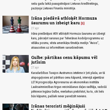
sešu gadu laikā paaugstinājusi Lietuvas kredītreitingu,
paziņoja Lietuvas Finanšu ministrija.
Irāna piedāvā atbloķēt Hormuza
šaurumu un izbeigt karu
1
27.apr
Irāna piedāvājusi ASV atbloķēt Hormuza šaurumu un izbeigt
karu, pārceļot sarunas par Teherānas kodolprogrammu uz
vēlāku posmu, vēsta amerikāņu tīmekļa medijs "Axios",
atsaucoties uz informētiem sarunbiedriem.
Gulbe: pārtikas cenu kāpumu vēl
jutīsim
27.apr
Karadarbības Tuvajos Austrumos ietekme ir ļoti plaša, un tā
atspoguļosies arī pārtikas cenu kāpumā, intervijā aģentūrai
LETA prognozēja Agroresursu un ekonomikas institūta
Lauksaimniecības tirgus veicināšanas daļas vadītāja, vadošā
pētniece Ingūna Gulbe, vienlaikus piebilstot, ka to, cik liels
būs kāpums, pašlaik nevar paredzēt neviens.
Irānas teroristi mēģinājuši