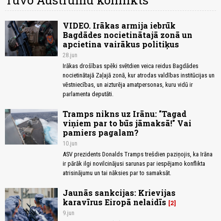
Tuvo Austrumu konflikts
VIDEO. Irākas armija iebrūk
Bagdādes nocietinātajā zonā un
apcietina vairākus politiķus
28.jun
Irākas drošības spēki svētdien veica reidus Bagdādes
nocietinātajā Zaļajā zonā, kur atrodas valdības institūcijas un
vēstniecības, un aizturēja amatpersonas, kuru vidū ir
parlamenta deputāti.
Tramps nikns uz Irānu: "Tagad
viņiem par to būs jāmaksā!" Vai
pamiers pagalam?
10.jun
ASV prezidents Donalds Tramps trešdien paziņojis, ka Irāna
ir pārāk ilgi novilcinājusi sarunas par iespējamo konflikta
atrisinājumu un tai nāksies par to samaksāt.
Jaunās sankcijas: Krievijas
karavīrus Eiropā nelaidīs
2
9.jun