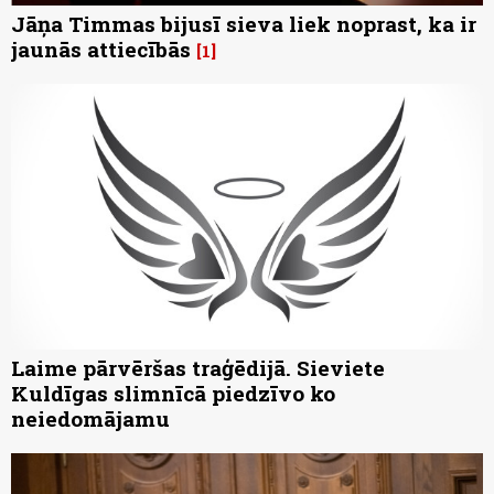
Jāņa Timmas bijusī sieva liek noprast, ka ir
jaunās attiecībās
1
Laime pārvēršas traģēdijā. Sieviete
Kuldīgas slimnīcā piedzīvo ko
neiedomājamu