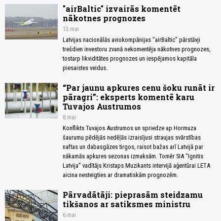
"airBaltic" izvairās komentēt
nākotnes prognozes
13.mai
Latvijas nacionālās aviokompānijas "airBaltic" pārstāvji
trešdien investoru zvanā nekomentēja nākotnes prognozes,
tostarp likviditātes prognozes un iespējamos kapitāla
piesaistes veidus.
“Par jaunu apkures cenu šoku runāt ir
pāragri”: eksperts komentē karu
Tuvajos Austrumos
8.mai
Konflikts Tuvajos Austrumos un spriedze ap Hormuza
šaurumu pēdējās nedēļās izraisījusi straujas svārstības
naftas un dabasgāzes tirgos, raisot bažas arī Latvijā par
nākamās apkures sezonas izmaksām. Tomēr SIA “Ignitis
Latvija” vadītājs Kristaps Muzikants intervijā aģentūrai LETA
aicina nesteigties ar dramatiskām prognozēm.
Pārvadātāji: pieprasām steidzamu
tikšanos ar satiksmes ministru
6.mai