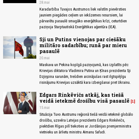
28.mai
Karadarbība Tuvajos Austrumos liek valstīm pievērsties
jauniem piegādes ceļiem un iekšzemes resursiem, lai
pārvarētu pasaulē smagāko enerģētikas krīzi, ceturtdien
paziņoja Starptautiskā Enerģētikas aģentūra (IEA).
Sji un Putins vienojas par ciešāku
militāro sadarbību; runā par mieru
pasaulē
20.mai
Maskava un Pekina kopīgā paziņojumā, kas izplatīts pēc
Krievijas diktatora Vladimira Putina un Ķīnas prezidenta Sji
Dzjiņpina sarunām, trešdien aicinājušas rast ilgtspējīgu
risinājumu Krievijas uzsāktā kara izbeigšanai pret Ukrainu.
Edgars Rinkēvičs atkāj, kas tiešā
veidā ietekmē drošību visā pasaulē
1
15.mai
Situācija Tuvo Austrumu reģionā tiešā veidā ietekmē globālo
drošību, uzsvēra Latvijas prezidents Edgars Rinkēvičs,
piektdien Rīgas pilī tiekoties ar Jordānijas premjerministra
vietnieku un ārlietu ministru Aimanu Safadi.