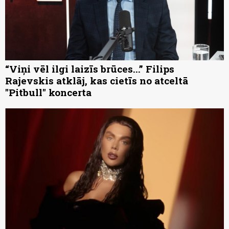
“Viņi vēl ilgi laizīs brūces...” Filips
Rajevskis atklāj, kas cietīs no atceltā
"Pitbull" koncerta