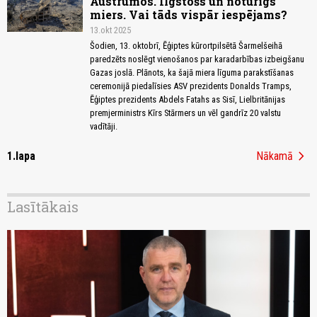
Austrumos. Ilgstošs un noturīgs
miers. Vai tāds vispār iespējams?
13.okt 2025
Šodien, 13. oktobrī, Ēģiptes kūrortpilsētā Šarmelšeihā
paredzēts noslēgt vienošanos par karadarbības izbeigšanu
Gazas joslā. Plānots, ka šajā miera līguma parakstīšanas
ceremonijā piedalīsies ASV prezidents Donalds Tramps,
Ēģiptes prezidents Abdels Fatahs as Sisī, Lielbritānijas
premjerministrs Kīrs Stārmers un vēl gandrīz 20 valstu
vadītāji.
chevron_right
1.lapa
Nākamā
Lasītākais