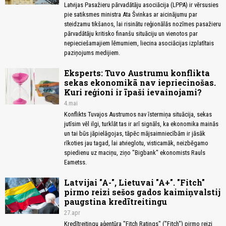
Latvijas Pasažieru pārvadātāju asociācija (LPPA) ir vērsusies
pie satiksmes ministra Ata Švinkas ar aicinājumu par
steidzamu tikšanos, lai risinātu reģionālās nozīmes pasažieru
pārvadātāju kritisko finanšu situāciju un vienotos par
nepieciešamajiem lēmumiem, liecina asociācijas izplatītais
paziņojums medijiem.
Eksperts: Tuvo Austrumu konflikta
sekas ekonomikā nav iepriecinošas.
Kuri reģioni ir īpaši ievainojami?
4.mai
Konflikts Tuvajos Austrumos nav īstermiņa situācija, sekas
jutīsim vēl ilgi, turklāt tas ir arī signāls, ka ekonomika mainās
un tai būs jāpielāgojas, tāpēc mājsaimniecībām ir jāsāk
rīkoties jau tagad, lai atvieglotu, visticamāk, neizbēgamo
spiedienu uz maciņu, ziņo "Bigbank" ekonomists Rauls
Eametss.
Latvijai "A-", Lietuvai "A+". "Fitch"
pirmo reizi sešos gados kaimiņvalstij
paugstina kredītreitingu
27.apr
Kredītreitingu aģentūra "Fitch Ratings" ("Fitch") pirmo reizi