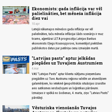
Ekonomists: gada inflācija var vēl
palielināties, bet mēneša inflācija
diez vai
10.apr
Latvijā nākamajos mēnešos gada inflācija var vēl
palielināties, taču mēneša inflācijai šāds scenārijs ir maz
ticams, aģentūrai LETA prognozēja Latvijas Bankas
ekonomists Oļegs Krasnopjorovs, komentējot piektdien
publiskotos datus par patēriņa cenu izmaiņām martā.
"Latvijas pasts" aptur jelkādas
piegādes uz Tuvajiem Austrumiem
4.mar
VAS “Latvijas Pasts” aptur klientu sūtījumu pieņemšanu
piegādēm uz Tuvo Austrumu reģiona valstīm un atsevišķiem
galamērķiem, ko ietekmē ģeopolitiskās situācijas izraisītie
avio satiksmes ierobežojumi un loģistikas pārrāvumi.
Izmaiņas ir spēkā no šodienas, 4. marta, ziņo "Latvias Pasts"
pārstāvji.
Vēsturiska vienošanās Tuvajos