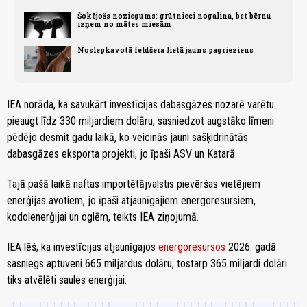
Šokējošs noziegums: grūtnieci nogalina, bet bērnu
izņem no mātes miesām
Noslepkavotā feldšera lietā jauns pagrieziens
IEA norāda, ka savukārt investīcijas dabasgāzes nozarē varētu
pieaugt līdz 330 miljardiem dolāru, sasniedzot augstāko līmeni
pēdējo desmit gadu laikā, ko veicinās jauni sašķidrinātās
dabasgāzes eksporta projekti, jo īpaši ASV un Katarā.
Tajā pašā laikā naftas importētājvalstis pievēršas vietējiem
enerģijas avotiem, jo īpaši atjaunīgajiem energoresursiem,
kodolenerģijai un oglēm, teikts IEA ziņojumā.
IEA lēš, ka investīcijas atjaunīgajos
energoresursos
2026. gadā
sasniegs aptuveni 665 miljardus dolāru, tostarp 365 miljardi dolāri
tiks atvēlēti saules enerģijai.