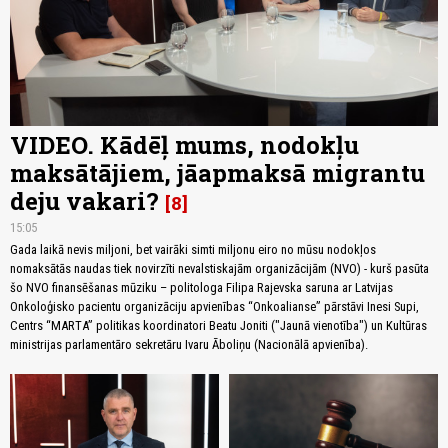
VIDEO. Kādēļ mums, nodokļu
maksātājiem, jāapmaksā migrantu
deju vakari?
8
15:05
Gada laikā nevis miljoni, bet vairāki simti miljonu eiro no mūsu nodokļos
nomaksātās naudas tiek novirzīti nevalstiskajām organizācijām (NVO) - kurš pasūta
šo NVO finansēšanas mūziku – politologa Filipa Rajevska saruna ar Latvijas
Onkoloģisko pacientu organizāciju apvienības “Onkoalianse” pārstāvi Inesi Supi,
Centrs “MARTA” politikas koordinatori Beatu Joniti ("Jaunā vienotība") un Kultūras
ministrijas parlamentāro sekretāru Ivaru Āboliņu (Nacionālā apvienība).