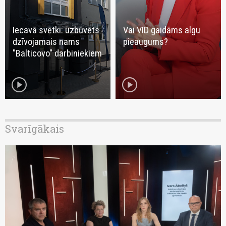
Iecavā svētki: uzbūvēts
Vai VID gaidāms algu
dzīvojamais nams
pieaugums?
"Balticovo" darbiniekiem
play_circle
play_circle
Svarīgākais