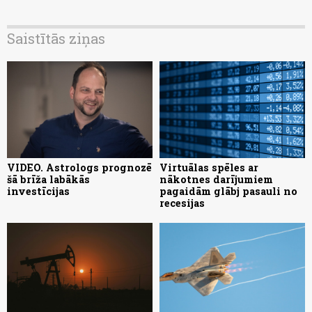
Saistītās ziņas
VIDEO. Astrologs prognozē
Virtuālas spēles ar
šā brīža labākās
nākotnes darījumiem
investīcijas
pagaidām glābj pasauli no
recesijas