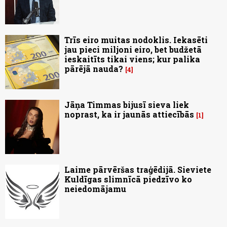
Trīs eiro muitas nodoklis. Iekasēti
jau pieci miljoni eiro, bet budžetā
ieskaitīts tikai viens; kur palika
pārējā nauda?
4
Jāņa Timmas bijusī sieva liek
noprast, ka ir jaunās attiecībās
1
Laime pārvēršas traģēdijā. Sieviete
Kuldīgas slimnīcā piedzīvo ko
neiedomājamu