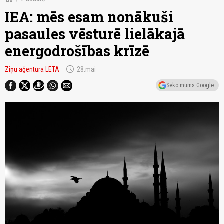
IEA: mēs esam nonākuši
pasaules vēsturē lielākajā
energodrošības krīzē
schedule
Ziņu aģentūra LETA
28.mai
Seko mums Google