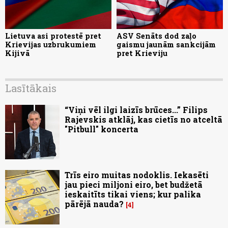
Lietuva asi protestē pret
ASV Senāts dod zaļo
Krievijas uzbrukumiem
gaismu jaunām sankcijām
Kijivā
pret Krieviju
Lasītākais
“Viņi vēl ilgi laizīs brūces...” Filips
Rajevskis atklāj, kas cietīs no atceltā
"Pitbull" koncerta
Trīs eiro muitas nodoklis. Iekasēti
jau pieci miljoni eiro, bet budžetā
ieskaitīts tikai viens; kur palika
pārējā nauda?
4