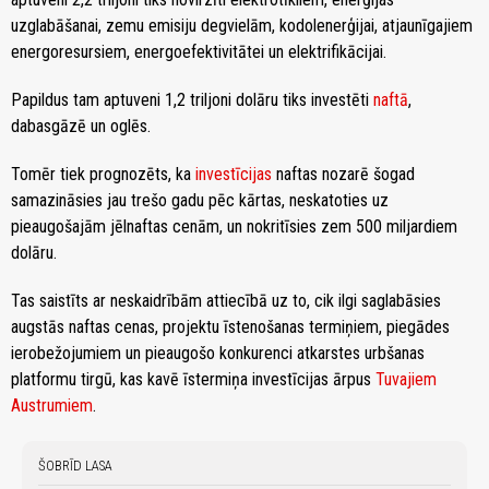
uzglabāšanai, zemu emisiju degvielām, kodolenerģijai, atjaunīgajiem
energoresursiem, energoefektivitātei un elektrifikācijai.
Papildus tam aptuveni 1,2 triljoni dolāru tiks investēti
naftā
,
dabasgāzē un oglēs.
Tomēr tiek prognozēts, ka
investīcijas
naftas nozarē šogad
samazināsies jau trešo gadu pēc kārtas, neskatoties uz
pieaugošajām jēlnaftas cenām, un nokritīsies zem 500 miljardiem
dolāru.
Tas saistīts ar neskaidrībām attiecībā uz to, cik ilgi saglabāsies
augstās naftas cenas, projektu īstenošanas termiņiem, piegādes
ierobežojumiem un pieaugošo konkurenci atkarstes urbšanas
platformu tirgū, kas kavē īstermiņa investīcijas ārpus
Tuvajiem
Austrumiem
.
ŠOBRĪD LASA