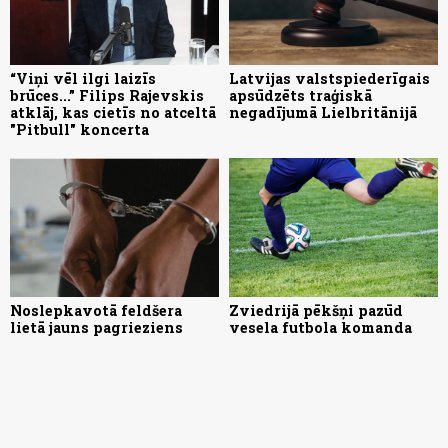
“Viņi vēl ilgi laizīs
Latvijas valstspiederīgais
brūces...” Filips Rajevskis
apsūdzēts traģiskā
atklāj, kas cietīs no atceltā
negadījumā Lielbritānijā
"Pitbull" koncerta
Noslepkavotā feldšera
Zviedrijā pēkšņi pazūd
lietā jauns pagrieziens
vesela futbola komanda