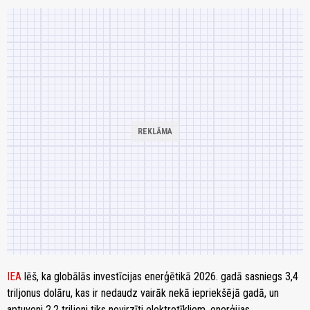
IEA
lēš, ka globālās investīcijas enerģētikā 2026. gadā sasniegs 3,4
triljonus dolāru, kas ir nedaudz vairāk nekā iepriekšējā gadā, un
aptuveni 2,2 triljoni tiks novirzīti elektrotīkliem, enerģijas