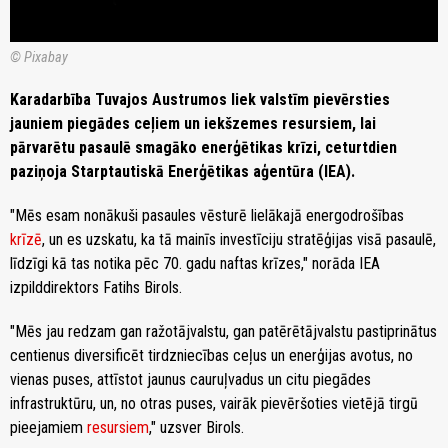
© Pixabay
Karadarbība Tuvajos Austrumos liek valstīm pievērsties
jauniem piegādes ceļiem un iekšzemes resursiem, lai
pārvarētu pasaulē smagāko enerģētikas krīzi, ceturtdien
paziņoja Starptautiskā Enerģētikas aģentūra (IEA).
"Mēs esam nonākuši pasaules vēsturē lielākajā energodrošības
krīzē
, un es uzskatu, ka tā mainīs investīciju stratēģijas visā pasaulē,
līdzīgi kā tas notika pēc 70. gadu naftas krīzes," norāda IEA
izpilddirektors Fatihs Birols.
"Mēs jau redzam gan ražotājvalstu, gan patērētājvalstu pastiprinātus
centienus diversificēt tirdzniecības ceļus un enerģijas avotus, no
vienas puses, attīstot jaunus cauruļvadus un citu piegādes
infrastruktūru, un, no otras puses, vairāk pievēršoties vietējā tirgū
pieejamiem
resursiem
," uzsver Birols.