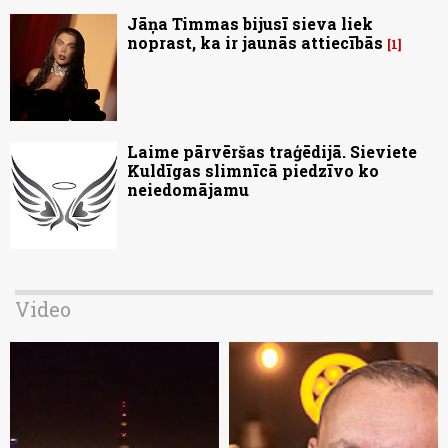
Jāņa Timmas bijusī sieva liek
noprast, ka ir jaunās attiecībās
1
Laime pārvēršas traģēdijā. Sieviete
Kuldīgas slimnīcā piedzīvo ko
neiedomājamu
Video