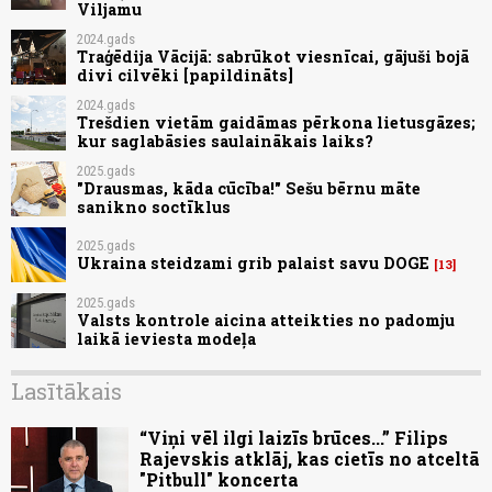
Viljamu
2024.gads
Traģēdija Vācijā: sabrūkot viesnīcai, gājuši bojā
divi cilvēki [papildināts]
2024.gads
Trešdien vietām gaidāmas pērkona lietusgāzes;
kur saglabāsies saulainākais laiks?
2025.gads
"Drausmas, kāda cūcība!" Sešu bērnu māte
sanikno soctīklus
2025.gads
Ukraina steidzami grib palaist savu DOGE
13
2025.gads
Valsts kontrole aicina atteikties no padomju
laikā ieviesta modeļa
Lasītākais
“Viņi vēl ilgi laizīs brūces...” Filips
Rajevskis atklāj, kas cietīs no atceltā
"Pitbull" koncerta