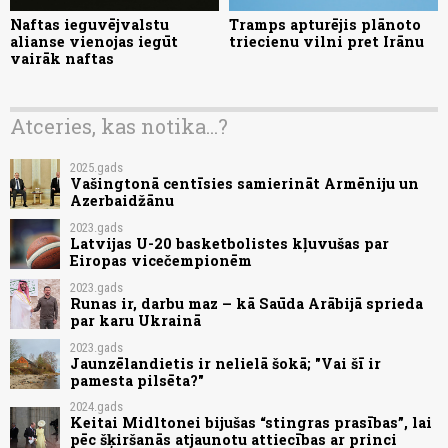
Naftas ieguvējvalstu
Tramps apturējis plānoto
alianse vienojas iegūt
triecienu vilni pret Irānu
vairāk naftas
Atceries, kas notika...?
2025.gads
Vašingtonā centīsies samierināt Armēniju un
Azerbaidžānu
2023.gads
Latvijas U-20 basketbolistes kļuvušas par
Eiropas vicečempionēm
2023.gads
Runas ir, darbu maz – kā Saūda Arābijā sprieda
par karu Ukrainā
2023.gads
Jaunzēlandietis ir nelielā šokā; "Vai šī ir
pamesta pilsēta?"
2024.gads
Keitai Midltonei bijušas “stingras prasības”, lai
pēc šķiršanās atjaunotu attiecības ar princi