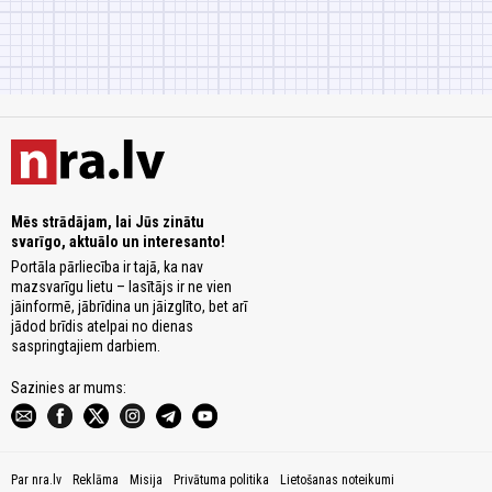
Mēs strādājam, lai Jūs zinātu
svarīgo, aktuālo un interesanto!
Portāla pārliecība ir tajā, ka nav
mazsvarīgu lietu – lasītājs ir ne vien
jāinformē, jābrīdina un jāizglīto, bet arī
jādod brīdis atelpai no dienas
saspringtajiem darbiem.
Sazinies ar mums:
Par nra.lv
Reklāma
Misija
Privātuma politika
Lietošanas noteikumi