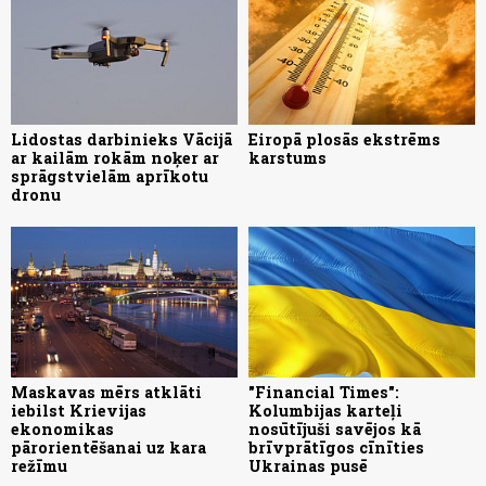
Lidostas darbinieks Vācijā
Eiropā plosās ekstrēms
ar kailām rokām noķer ar
karstums
sprāgstvielām aprīkotu
dronu
Maskavas mērs atklāti
"Financial Times":
iebilst Krievijas
Kolumbijas karteļi
ekonomikas
nosūtījuši savējos kā
pārorientēšanai uz kara
brīvprātīgos cīnīties
režīmu
Ukrainas pusē