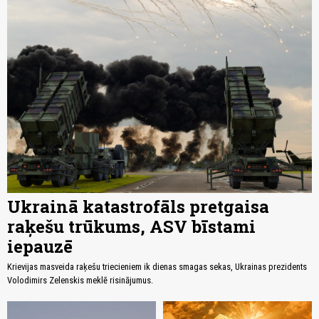
Ukrainā katastrofāls pretgaisa
raķešu trūkums, ASV bīstami
iepauzē
Krievijas masveida raķešu triecieniem ik dienas smagas sekas, Ukrainas prezidents
Volodimirs Zelenskis meklē risinājumus.