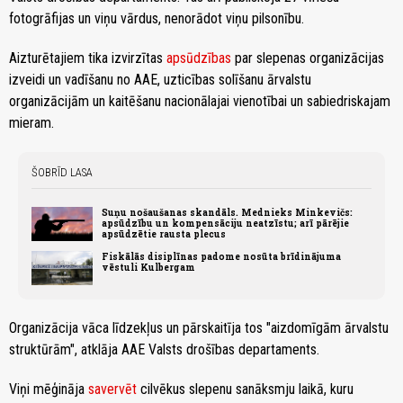
fotogrāfijas un viņu vārdus, nenorādot viņu pilsonību.
Aizturētajiem tika izvirzītas
apsūdzības
par slepenas organizācijas
izveidi un vadīšanu no AAE, uzticības solīšanu ārvalstu
organizācijām un kaitēšanu nacionālajai vienotībai un sabiedriskajam
mieram.
ŠOBRĪD LASA
Suņu nošaušanas skandāls. Mednieks Minkevičs:
apsūdzību un kompensāciju neatzīstu; arī pārējie
apsūdzētie rausta plecus
Fiskālās disiplīnas padome nosūta brīdinājuma
vēstuli Kulbergam
Organizācija vāca līdzekļus un pārskaitīja tos "aizdomīgām ārvalstu
struktūrām", atklāja AAE Valsts drošības departaments.
Viņi mēģināja
savervēt
cilvēkus slepenu sanāksmju laikā, kuru