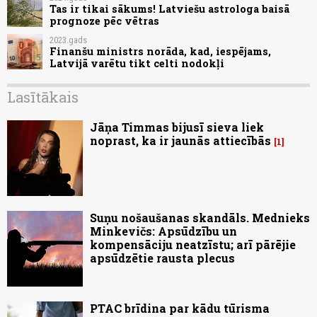
Tas ir tikai sākums! Latviešu astrologa baisā
prognoze pēc vētras
2023.gads
Finanšu ministrs norāda, kad, iespējams,
Latvijā varētu tikt celti nodokļi
Lasītākais
Jāņa Timmas bijusī sieva liek
noprast, ka ir jaunās attiecībās
1
Suņu nošaušanas skandāls. Mednieks
Minkevičs: Apsūdzību un
kompensāciju neatzīstu; arī pārējie
apsūdzētie rausta plecus
PTAC brīdina par kādu tūrisma