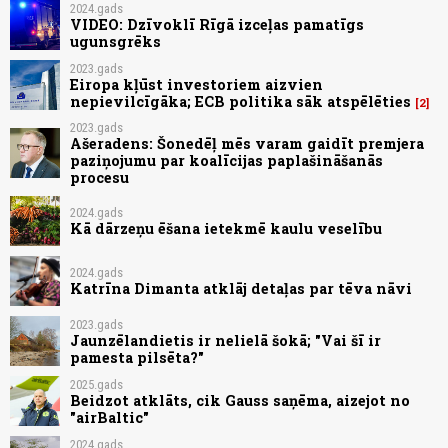
2024.gads
VIDEO: Dzīvoklī Rīgā izceļas pamatīgs
ugunsgrēks
2023.gads
Eiropa kļūst investoriem aizvien
nepievilcīgāka; ECB politika sāk atspēlēties
2
2023.gads
Ašeradens: Šonedēļ mēs varam gaidīt premjera
paziņojumu par koalīcijas paplašināšanās
procesu
2024.gads
Kā dārzeņu ēšana ietekmē kaulu veselību
2024.gads
Katrīna Dimanta atklāj detaļas par tēva nāvi
2023.gads
Jaunzēlandietis ir nelielā šokā; "Vai šī ir
pamesta pilsēta?"
2025.gads
Beidzot atklāts, cik Gauss saņēma, aizejot no
"airBaltic"
2024.gads