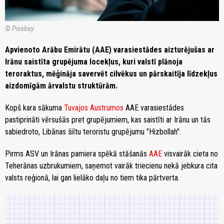
© Pixabay
Apvienoto Arābu Emirātu (AAE) varasiestādes aizturējušas ar
Irānu saistīta grupējuma locekļus, kuri valstī plānoja
teroraktus, mēģināja savervēt cilvēkus un pārskaitīja līdzekļus
aizdomīgām ārvalstu struktūrām.
Kopš kara sākuma
Tuvajos Austrumos
AAE varasiestādes
pastiprināti vērsušās pret grupējumiem, kas saistīti ar Irānu un tās
sabiedroto, Libānas šiītu teroristu grupējumu "Hizbollah".
Pirms ASV un Irānas pamiera spēkā stāšanās
AAE
visvairāk cieta no
Teherānas uzbrukumiem, saņemot vairāk triecienu nekā jebkura cita
valsts reģionā, lai gan lielāko daļu no tiem tika pārtverta.