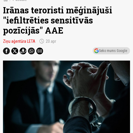
Irānas teroristi mēģinājuši
"iefiltrēties sensitīvās
pozīcijās" AAE
schedule
Ziņu aģentūra LETA
20.apr
Seko mums Google