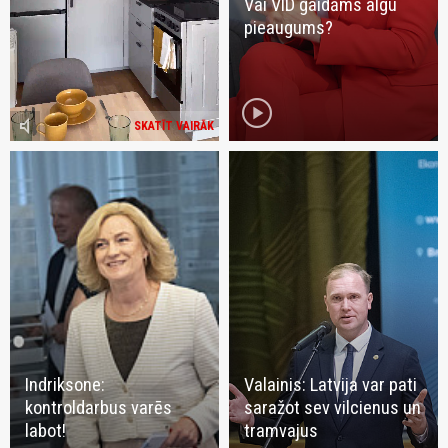
Vai VID gaidāms algu
pieaugums?
play_circle
volume_mute
SKATĪT VAIRĀK
Indriksone:
Valainis: Latvija var pati
kontroldarbus varēs
saražot sev vilcienus un
labot!
tramvajus