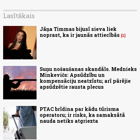
Lasītākais
Jāņa Timmas bijusī sieva liek
noprast, ka ir jaunās attiecībās
1
Suņu nošaušanas skandāls. Mednieks
Minkevičs: Apsūdzību un
kompensāciju neatzīstu; arī pārējie
apsūdzētie rausta plecus
PTAC brīdina par kādu tūrisma
operatoru; ir risks, ka samaksātā
nauda netiks atgriezta