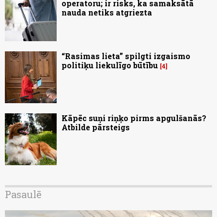
operatoru; ir risks, ka samaksātā
nauda netiks atgriezta
“Rasimas lieta” spilgti izgaismo
politiķu liekulīgo būtību
4
Kāpēc suņi riņķo pirms apgulšanās?
Atbilde pārsteigs
Pasaulē