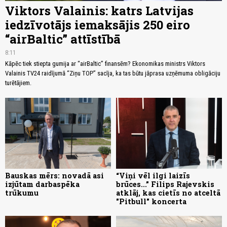
Viktors Valainis: katrs Latvijas
iedzīvotājs iemaksājis 250 eiro
“airBaltic” attīstībā
8:11
Kāpēc tiek stiepta gumija ar “airBaltic” finansēm? Ekonomikas ministrs Viktors
Valainis TV24 raidījumā “Ziņu TOP” sacīja, ka tas būtu jāprasa uzņēmuma obligāciju
turētājiem.
Bauskas mērs: novadā asi
“Viņi vēl ilgi laizīs
izjūtam darbaspēka
brūces...” Filips Rajevskis
trūkumu
atklāj, kas cietīs no atceltā
"Pitbull" koncerta