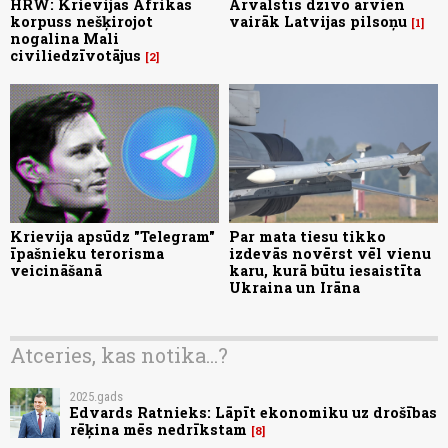
HRW: Krievijas Āfrikas
Ārvalstīs dzīvo arvien
korpuss nešķirojot
vairāk Latvijas pilsoņu
1
nogalina Mali
civiliedzīvotājus
2
Krievija apsūdz "Telegram"
Par mata tiesu tikko
īpašnieku terorisma
izdevās novērst vēl vienu
veicināšanā
karu, kurā būtu iesaistīta
Ukraina un Irāna
Atceries, kas notika...?
2025.gads
Edvards Ratnieks: Lāpīt ekonomiku uz drošības
rēķina mēs nedrīkstam
8