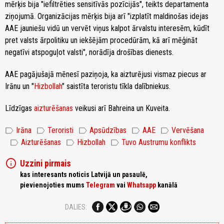
mērķis bija "iefiltrēties sensitīvās pozīcijās", teikts departamenta
ziņojumā. Organizācijas mērķis bija arī "izplatīt maldinošas idejas
AAE jauniešu vidū un vervēt viņus kalpot ārvalstu interesēm, kūdīt
pret valsts ārpolitiku un iekšējām procedūrām, kā arī mēģināt
negatīvi atspoguļot valsti", norādīja drošības dienests.
AAE pagājušajā mēnesī paziņoja, ka aizturējusi vismaz piecus ar
Irānu un "
Hizbollah
" saistīta teroristu tīkla dalībniekus.
Līdzīgas
aizturēšanas
veikusi arī Bahreina un Kuveita.
label
label
label
label
label
Irāna
Teroristi
Apsūdzības
AAE
Vervēšana
label
label
label
Aizturēšanas
Hizbollah
Tuvo Austrumu konflikts
info
Uzzini pirmais
kas interesants noticis Latvijā un pasaulē,
pievienojoties mums
Telegram
vai
Whatsapp
kanālā
DALIES: