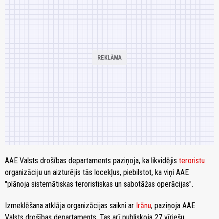
AAE Valsts drošības departaments paziņoja, ka likvidējis
teroristu
organizāciju un aizturējis tās locekļus, piebilstot, ka viņi AAE
"plānoja sistemātiskas teroristiskas un sabotāžas operācijas".
Izmeklēšana atklāja organizācijas saikni ar
Irānu
, paziņoja AAE
Valsts drošības departaments. Tas arī publiskoja 27 vīriešu