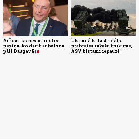
Arī satiksmes ministrs
Ukrainā katastrofāls
nezina, ko darīt ar betona
pretgaisa raķešu trūkums,
pāli Daugavā
ASV bīstami iepauzē
1