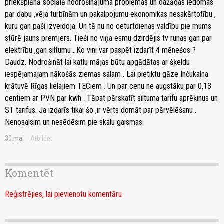
priekšplānā sociālā nodrošinājuma problēmas un dažādas iedomas
par dabu ,vēja turbīnām un pakalpojumu ekonomikas nesakārtotību ,
kuru gan paši izveidoja. Un tā nu no ceturtdienas valdību pie mums
stūrē jauns premjers. Tieši no viņa esmu dzirdējis tv runas gan par
elektrību ,gan siltumu . Ko vini var paspēt izdarīt 4 mēnešos ?
Daudz. Nodrošināt lai katlu mājas būtu apgādātas ar šķeldu
iespējamajam nākošās ziemas salam . Lai pietiktu gāze Inčukalna
krātuvē Rīgas lielajiem TECiem . Un par cenu ne augstāku par 0,13
centiem ar PVN par kwh . Tāpat pārskatīt siltuma tarifu aprēķinus un
ST tarifus. Ja izdarīs tikai šo ,ir vērts domāt par pārvēlēšanu .
Nenosalsim un nesēdēsim pie skalu gaismas.
30.mai
Atbildēt
Komentēt
Reģistrējies, lai pievienotu komentāru