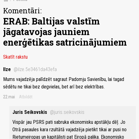
Komentāri:
ERAB: Baltijas valstīm
jāgatavojas jauniem
enerģētikas satricinājumiem
Skatīt rakstu
Ilze
@ilze.5e3461da43efa
Mums vajadzēja palīdzēt sagraut Padomju Savienību, lai tagad
sēdētu ne tikai bez degvielas, bet arī bez elektrības.
22.mai
Atbildēt
Juris Seikovskis
@juris.seikovskis
Vispār jau PSRS pati sabruka ekonomisku apstākļu dēļ. Jo
Otrā pasaules kara rzultātā vajadzēja pietikt tikai ar pusi no
Rietumeiropas un kapitālisti pat Eiropā palika. Ekonomisko