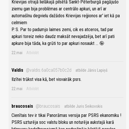
Krievijas otrajā lielākajā pilsētā Sankt-Pēterburgā pagājušo
ziemu gan bija problēmas ar centrālo apkuri, un arī ar
automašīnu degvielu dažādos Krievijas reģionos ar' iet kā pa
celmiem
P. S. Par to padumjo laimes zemi, cik es atceros, tad par
apkuri toreiz neko daudz maksāt nevajadzēja, bet arī pati
apkure bija tāda, ka grūti to par apkuri nosaukt ... 🤪
22.mai
Atbildēt
Valdis
@valdis.6a0ca057b0c2d
atbilde Jānis Lapiņš
Ilzītei trūkst visa kā, bet visvairāk psrs.
22.mai
Atbildēt
braucosais
@braucosais
atbilde Juris Seikovskis
Cienītais tev ir tikai Panorāmas versija par PSRS ekanomiku !
PSRS uzturēja soc valstu bloku un noturēja aukstajā karā