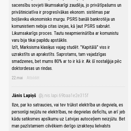
sacensību sovjeti likumsakarīgi zaudēja, jo privātīpašums un
privātiniciatīva ir progresīvākas ekonom. sistēmas par
boļševiku ekonomisko murgu. PSRS banāli bankrotēja un
komunistiem nebija citas izejas, kā ļaut PSRS sabrukt.
Likumsakarīgs proces. Tautu neapmierinātība ar komunistu
varu bija tikai papildu apstāklis.
Izīt, Marksisma klasiķus vajag studēt. "Kapitālā" viss ir
uzrakstīts un aprakstīts. Saprotams, tam vajadzīgas
smadzenes, bet mums 80% ar to ir kā ir. Ak šī nostalģija pēc
doktordesas un rindas.
22.mai
Atbildēt
Jānis Lapiņš
@j.nis.lapi.69baa1e2e315f
Ilze, par ko satraucies, vai tev trūkst elektrība un degviela, es
personīgi nejūtu ne elektrības, ne degvielas deficītu, un arī jeb
kādu satiksmes apsīkumu uz Latvijas autoceļiem neizjūtu. Bet
man pazīstamiem cilvēkiem derīgo izrakteņu lielvalsts