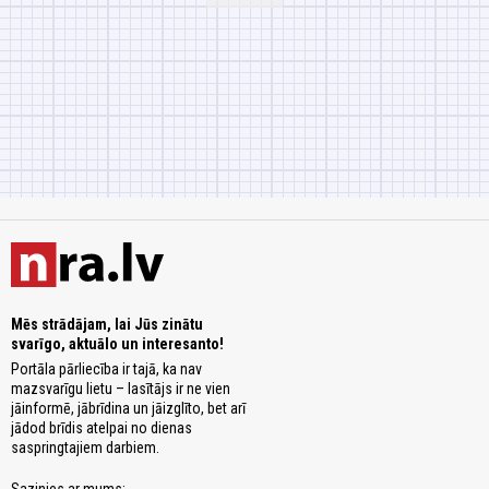
Mēs strādājam, lai Jūs zinātu
svarīgo, aktuālo un interesanto!
Portāla pārliecība ir tajā, ka nav
mazsvarīgu lietu – lasītājs ir ne vien
jāinformē, jābrīdina un jāizglīto, bet arī
jādod brīdis atelpai no dienas
saspringtajiem darbiem.