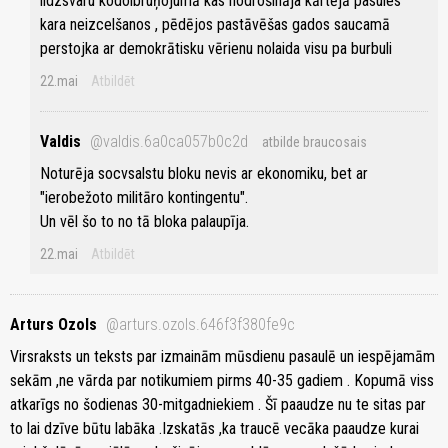
lidzsvaru kodolbruņojumā kas nodrošināja kārtējā pasules
kara neizcelšanos , pēdējos pastāvēšas gados saucamā
perstojka ar demokrātisku vērienu nolaida visu pa burbuli
22.mai
Atbildēt
Valdis
@valdis.6a0ca057b0c2d
atbilde braucosais
Noturēja socvsalstu bloku nevis ar ekonomiku, bet ar
"ierobežoto militāro kontingentu".
Un vēl šo to no tā bloka palaupīja.
22.mai
Atbildēt
Arturs Ozols
@arturs.ozols.646f3f380fe9c
Virsraksts un teksts par izmainām mūsdienu pasaulē un iespējamām
sekām ,ne vārda par notikumiem pirms 40-35 gadiem . Kopumā viss
atkarīgs no šodienas 30-mitgadniekiem . Šī paaudze nu te sitas par
to lai dzīve būtu labāka .Izskatās ,ka traucē vecāka paaudze kurai