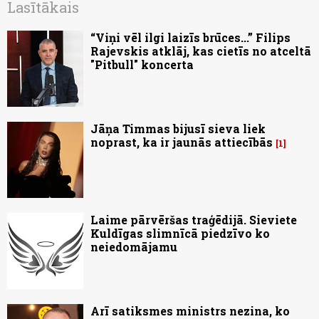
Lasītākais
“Viņi vēl ilgi laizīs brūces...” Filips
Rajevskis atklāj, kas cietīs no atceltā
"Pitbull" koncerta
Jāņa Timmas bijusī sieva liek
noprast, ka ir jaunās attiecībās
1
Laime pārvēršas traģēdijā. Sieviete
Kuldīgas slimnīcā piedzīvo ko
neiedomājamu
Arī satiksmes ministrs nezina, ko