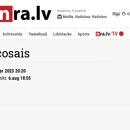
Sestdiena, 8.augusts
+
Rīgā
redeem
Mudīte, Vladislava, Vladislavs
Dzīvesstils
TautaRunā
LifeHacks
Sports
cosais
pr 2023 20:20
nīts:
6.aug 18:55