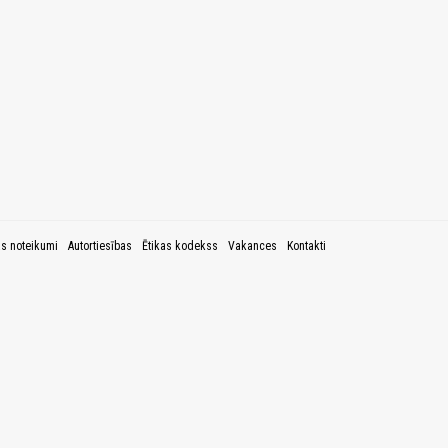
as noteikumi
Autortiesības
Ētikas kodekss
Vakances
Kontakti