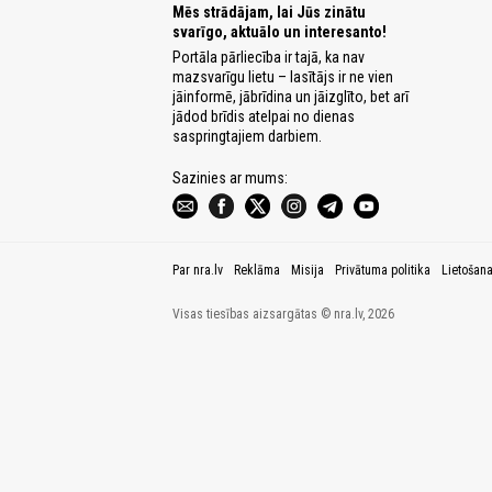
Mēs strādājam, lai Jūs zinātu
svarīgo, aktuālo un interesanto!
Portāla pārliecība ir tajā, ka nav
mazsvarīgu lietu – lasītājs ir ne vien
jāinformē, jābrīdina un jāizglīto, bet arī
jādod brīdis atelpai no dienas
saspringtajiem darbiem.
Sazinies ar mums:
Par nra.lv
Reklāma
Misija
Privātuma politika
Lietošan
Visas tiesības aizsargātas © nra.lv, 2026