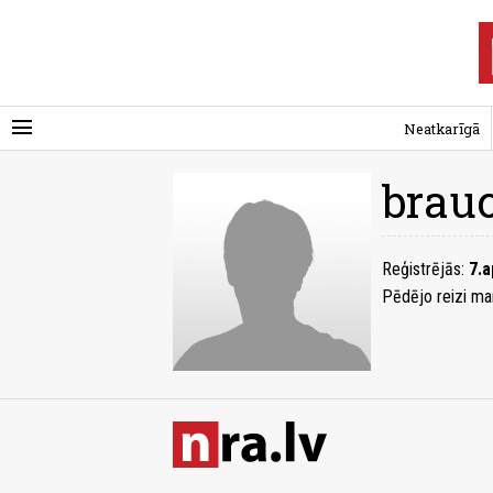
menu
Neatkarīgā
brau
Reģistrējās:
7.a
Pēdējo reizi ma