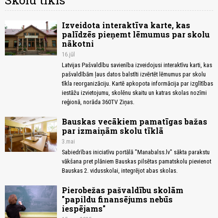
Skolu tīkls
Izveidota interaktīva karte, kas
palīdzēs pieņemt lēmumus par skolu
nākotni
16.jūl
Latvijas Pašvaldību savienība izveidojusi interaktīvu karti, kas
pašvaldībām ļaus datos balstīti izvērtēt lēmumus par skolu
tīkla reorganizāciju. Kartē apkopota informācija par izglītības
iestāžu izvietojumu, skolēnu skaitu un katras skolas nozīmi
reģionā, norāda 360TV Ziņas.
Bauskas vecākiem pamatīgas bažas
par izmaiņām skolu tīklā
3.mai
Sabiedrības iniciatīvu portālā "Manabalss.lv" sākta parakstu
vākšana pret plāniem Bauskas pilsētas pamatskolu pievienot
Bauskas 2. vidusskolai, integrējot abas skolas.
Pierobežas pašvaldību skolām
"papildu finansējums nebūs
iespējams"