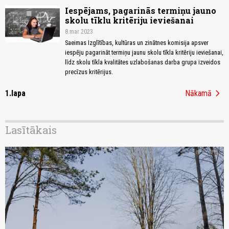
Iespējams, pagarinās termiņu jauno
skolu tīklu kritēriju ieviešanai
8.mar 2023
Saeimas Izglītības, kultūras un zinātnes komisija apsver
iespēju pagarināt termiņu jaunu skolu tīkla kritēriju ieviešanai,
līdz skolu tīkla kvalitātes uzlabošanas darba grupa izveidos
precīzus kritērijus.
chevron_right
1.lapa
Nākamā
Lasītākais