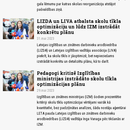
gala lēmumu par katras skolas reorganizāciju atstājot
pašvaldības ziņā.
LIZDA un LIVA atbalsta skolu tīkla
optimizāciju un lūdz IZM izstrādāt
konkrētu plānu
31.mai 2023
Latvijas izglītības un zinātnes darbinieku arodbiedrība
(LIZDA) un Latvijas izglītības vadītāju asociācija (LIVA)
piekrīt, ka skolu tīkls ir jāoptimizē, bet nepieciešams
izstrādāt konkrētu un detalizētu plānu, kā to darīt.
Pedagogi kritizē Izglītības
ministrijas izstrādāto skolu tīkla
optimizācijas plānu
29.mai 2023
Izglītības un zinātnes ministrijas (IZM) šodien prezentētie
kritēriji skolu tīklu optimizācijai vērtējami vairāk kā
kvantitatīvi, bez padziļinātas analīzes, šādu nostāju aģentūrai
LETA pauda Latvijas izglītības un zinātnes darbinieku
arodbiedrības (LIZDA) vadītāja Inga Vanaga pēc tikšanās ar
IZM.