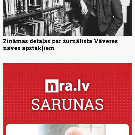
Zināmas detaļas par žurnālista Vāveres
nāves apstākļiem