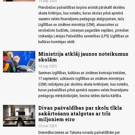
15.sep 2025
Pierobežas pašvaldības turpina aicināt pārskatīt skolēnu
skaita kritērijus, kas noteiks, kuras skolas pilnā apmērā
saņems valsts finansējumu pedagogu atalgojumam, taču
Izglītības un zinātnes ministrija (IZM), atsaucoties uz
ierobežoto budžetu, izmaiņas pagaidām neplāno, pirmdien
izskanēja Latvijas Pašvaldību savienības (LPS) Izglītības un
kultūras komitejas sēdē.
Ministrija atklāj jaunos noteikumus
skolām
14.sep 2025
Saeimas Izglītības, kultūras un zinātnes komisija trešdien,
17.septembrī, uzklausīs Izglītības un zinātnes ministrijas
(IZM) redzējumu par skolēnu skaita kritērijiem, kas noteiks,
kuras pašvaldības pilnā apmērā saņems valsts finansējumu
pedagogu mērķdotācijām, liecina sēdes darba kārtība.
Divas pašvaldības par skolu tīkla
sakārtošanu atalgotas ar trīs
miljoniem eiro
25.mar 2025
Dienvidkurzemes un Tukuma novadu pašvaldībām par