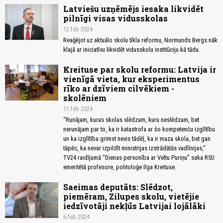
Latviešu uzņēmējs iesaka likvidēt
pilnīgi visas vidusskolas
12.feb 2024
Reaģējot uz aktuālo skolu tīkla reformu, Normunds Bergs nāk
klajā ar iniciatīvu likvidēt vidusskolu institūciju kā tādu.
Kreituse par skolu reformu: Latvija ir
vienīgā vieta, kur eksperimentus
rīko ar dzīviem cilvēkiem -
skolēniem
11.feb 2024
“Runājam, kuras skolas slēdzam, kuru neslēdzam, bet
nerunājam par to, ka ir katastrofa ar šo kompetenču izglītību
un ka izglītība grimst nevis tādēļ, ka ir maza skola, bet gan
tāpēc, ka nevar izpildīt ministrijas izstrādātās vadlīnijas,”
TV24 raidījumā “Dienas personība ar Veltu Puriņu” saka RSU
emeritētā profesore, politoloģe Ilga Kreituse.
Saeimas deputāts: Slēdzot,
piemēram, Zilupes skolu, vietējie
iedzīvotāji nekļūs Latvijai lojālāki
6.feb 2024