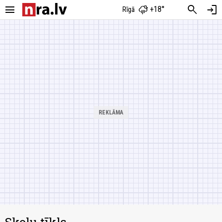
menu
search
login
+18°
Rīgā