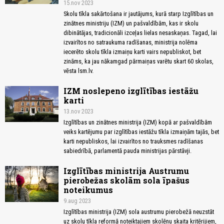
15.nov 2023
Skolu tīkla sakārtošana ir jautājums, kurā starp Izglītības un
zinātnes ministriju (IZM) un pašvaldībām, kas ir skolu
dibinātājas, tradicionāli izceļas lielas nesaskaņas. Tagad, lai
izvairītos no satraukuma radīšanas, ministrija nolēma
iecerēto skolu tīkla izmaiņu karti vairs nepubliskot, bet
zināms, ka jau nākamgad pārmaiņas varētu skart 60 skolas,
vēsta lsm.lv.
IZM noslepeno izglītības iestāžu
karti
13.nov 2023
Izglītības un zinātnes ministrija (IZM) kopā ar pašvaldībām
veiks kartējumu par izglītības iestāžu tīkla izmaiņām tajās, bet
karti nepubliskos, lai izvairītos no trauksmes radīšanas
sabiedrībā, parlamentā pauda ministrijas pārstāvji.
Izglītības ministrija Austrumu
pierobežas skolām sola īpašus
noteikumus
9.aug 2023
Izglītības ministrija (IZM) sola austrumu pierobežā neuzstāt
uz skolu tīkla reformā noteiktajiem skolēnu skaita kritērijiem,