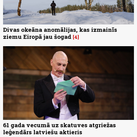
Divas okeāna anomālijas, kas izmainīs
ziemu Eiropā jau šogad
4
61 gada vecumā uz skatuves atgriežas
leģendārs latviešu aktieris