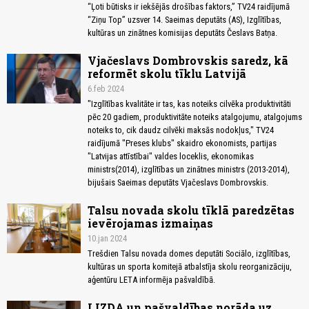
“Ļoti būtisks ir iekšējās drošības faktors,” TV24 raidījumā
“Ziņu Top” uzsver 14. Saeimas deputāts (AS), Izglītības,
kultūras un zinātnes komisijas deputāts Česlavs Batņa.
Vjačeslavs Dombrovskis saredz, kā
reformēt skolu tīklu Latvijā
6.feb 2024
"Izglītības kvalitāte ir tas, kas noteiks cilvēka produktivitāti
pēc 20 gadiem, produktivitāte noteiks atalgojumu, atalgojums
noteiks to, cik daudz cilvēki maksās nodokļus," TV24
raidījumā "Preses klubs" skaidro ekonomists, partijas
"Latvijas attīstībai" valdes loceklis, ekonomikas
ministrs(2014), izglītības un zinātnes ministrs (2013-2014),
bijušais Saeimas deputāts Vjačeslavs Dombrovskis.
Talsu novada skolu tīklā paredzētas
ievērojamas izmaiņas
10.jan 2024
Trešdien Talsu novada domes deputāti Sociālo, izglītības,
kultūras un sporta komitejā atbalstīja skolu reorganizāciju,
aģentūru LETA informēja pašvaldībā.
LIZDA un pašvaldības norāda uz