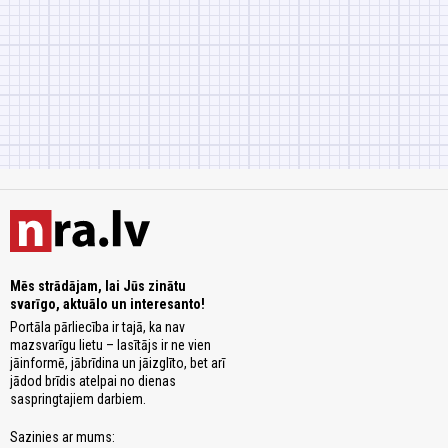
Mēs strādājam, lai Jūs zinātu
svarīgo, aktuālo un interesanto!
Portāla pārliecība ir tajā, ka nav
mazsvarīgu lietu – lasītājs ir ne vien
jāinformē, jābrīdina un jāizglīto, bet arī
jādod brīdis atelpai no dienas
saspringtajiem darbiem.
Sazinies ar mums: