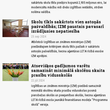
sakārtotu skolu tīklu piešķirs kopumā 2,935 miljonus eiro, lai
modernizētu mācību vidi divās izglītības iestādēs, otrdien
nolēma valdība.
Skolu tīkls sakārtots vien astoņās
pašvaldībās; IZM paustais pavasarī
izrādījusies nepatiesība
23.sep 2024
Atbilstoši Izglītības un zinātnes ministrijas (IZM)
piedāvātajiem kritērijiem skolu tīkls pašlaik ir sakārtots
astoņās pašvaldībās, liecina aģentūras LETA rīcībā esošie
IZM aprēķini.
Atsevišķos gadījumos varētu
samazināt minimālā skolēnu skaita
prasību vidusskolās
22.jūl 2024
Izglītības un zinātnes ministrija (IZM) piedāvā samazināt
minimālā skolēnu skaita prasību vidusskolas posmā
pierobežas skolās un pieejamības skolās, liecina aģentūras
LETA rīcībā esoša jaunākā finansēšanas modeļa "Programma
skolā" versija.