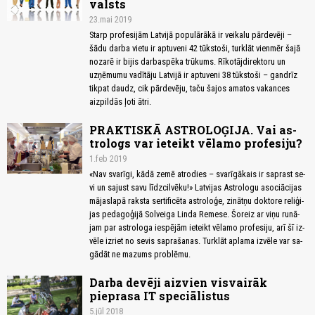
valsts
23.mai 2019
Starp profesijām Latvijā populārākā ir veikalu pārdevēji –
šādu darba vietu ir aptuveni 42 tūkstoši, turklāt vienmēr šajā
nozarē ir bijis darbaspēka trūkums. Rīkotājdirektoru un
uzņēmumu vadītāju Latvijā ir aptuveni 38 tūkstoši – gandrīz
tikpat daudz, cik pārdevēju, taču šajos amatos vakances
aizpildās ļoti ātri.
PRAKTISKĀ ASTROLOĢIJA. Vai as­
tro­lo­gs var ie­teikt vē­la­mo pro­fe­si­ju?
1.feb 2019
«Nav sva­rī­gi, kā­dā zem­ē at­ro­dies – sva­rī­gā­kais ir sa­prast se­
vi un sa­just sa­vu līdz­cil­vē­ku!» Lat­vi­jas As­tro­lo­gu aso­ci­āci­jas
mā­jas­la­pā rak­sta ser­ti­fi­cē­ta as­tro­lo­ģe, zi­nāt­ņu dok­to­re re­li­ģi­
jas pe­da­go­ģi­jā Sol­vei­ga Lin­da Re­me­se. Šo­reiz ar vi­ņu ru­nā­
jam par as­tro­lo­ga ie­spē­jām ie­teikt vē­la­mo pro­fe­si­ju, arī šī iz­
vē­le iz­riet no se­vis sa­pra­ša­nas. Tur­klāt ap­la­ma iz­vē­le var sa­
gā­dāt ne ma­zums pro­blē­mu.
Darba devēji aizvien visvairāk
pieprasa IT speciālistus
5.jūl 2018