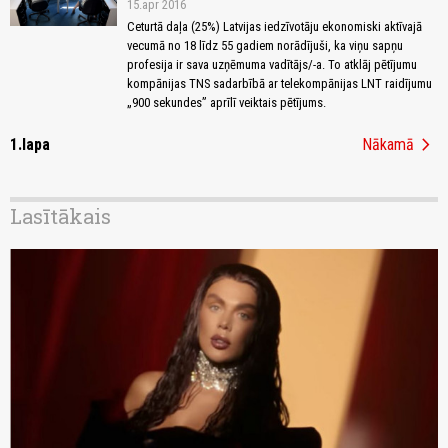
15.apr 2016
Ceturtā daļa (25%) Latvijas iedzīvotāju ekonomiski aktīvajā
vecumā no 18 līdz 55 gadiem norādījuši, ka viņu sapņu
profesija ir sava uzņēmuma vadītājs/-a. To atklāj pētījumu
kompānijas TNS sadarbībā ar telekompānijas LNT raidījumu
„900 sekundes” aprīlī veiktais pētījums.
chevron_right
1.lapa
Nākamā
Lasītākais