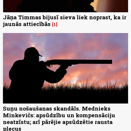
Jāņa Timmas bijusī sieva liek noprast, ka ir
jaunās attiecībās
1
Suņu nošaušanas skandāls. Mednieks
Minkevičs: apsūdzību un kompensāciju
neatzīstu; arī pārējie apsūdzētie rausta
plecus