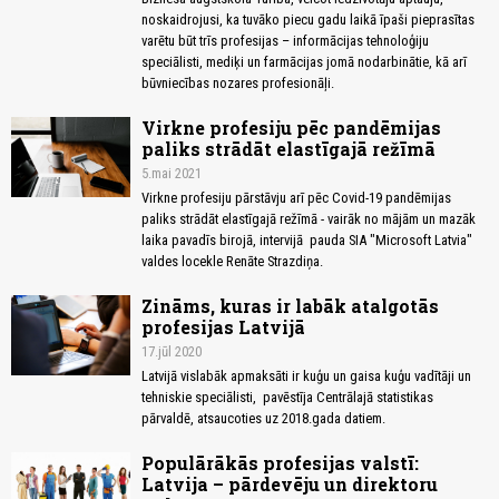
noskaidrojusi, ka tuvāko piecu gadu laikā īpaši pieprasītas
varētu būt trīs profesijas – informācijas tehnoloģiju
speciālisti, mediķi un farmācijas jomā nodarbinātie, kā arī
būvniecības nozares profesionāļi.
Virkne profesiju pēc pandēmijas
paliks strādāt elastīgajā režīmā
5.mai 2021
Virkne profesiju pārstāvju arī pēc Covid-19 pandēmijas
paliks strādāt elastīgajā režīmā - vairāk no mājām un mazāk
laika pavadīs birojā, intervijā pauda SIA "Microsoft Latvia"
valdes locekle Renāte Strazdiņa.
Zināms, kuras ir labāk atalgotās
profesijas Latvijā
17.jūl 2020
Latvijā vislabāk apmaksāti ir kuģu un gaisa kuģu vadītāji un
tehniskie speciālisti, pavēstīja Centrālajā statistikas
pārvaldē, atsaucoties uz 2018.gada datiem.
Populārākās profesijas valstī:
Latvija – pārdevēju un direktoru