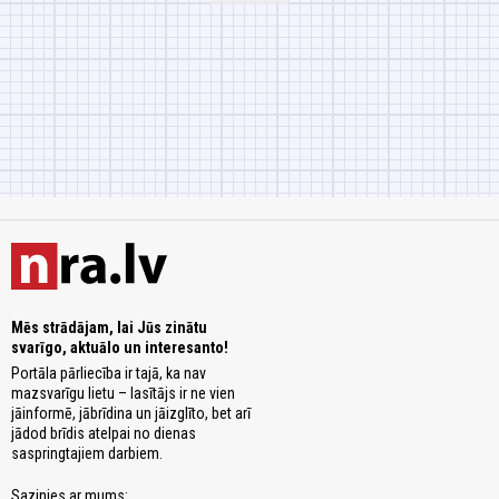
Mēs strādājam, lai Jūs zinātu
svarīgo, aktuālo un interesanto!
Portāla pārliecība ir tajā, ka nav
mazsvarīgu lietu – lasītājs ir ne vien
jāinformē, jābrīdina un jāizglīto, bet arī
jādod brīdis atelpai no dienas
saspringtajiem darbiem.
Sazinies ar mums: