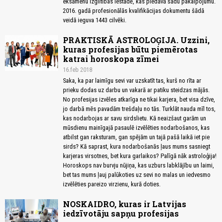
eksāmenu izglītības iestādē, kas piedāvā šādu pakalpojumu.
2016. gadā profesionālās kvalifikācijas dokumentu šādā
veidā ieguva 1443 cilvēki.
PRAKTISKĀ ASTROLOĢIJA. Uzzini,
kuras profesijas būtu piemērotas
katrai horoskopa zīmei
16.feb 2018
Saka, ka par laimīgu sevi var uzskatīt tas, kurš no rīta ar
prieku dodas uz darbu un vakarā ar patiku steidzas mājās.
No profesijas izvēles atkarīga ne tikai karjera, bet visa dzīve,
jo darbā mēs pavadām trešdaļu no tās. Turklāt nauda mīl tos,
kas nodarbojas ar savu sirdslietu. Kā neaizšaut garām un
mūsdienu mainīgajā pasaulē izvēlēties nodarbošanos, kas
atbilst gan raksturam, gan spējām un tajā pašā laikā iet pie
sirds? Kā saprast, kura nodarbošanās ļaus mums sasniegt
karjeras virsotnes, bet kura garlaikos? Palīgā nāk astroloģija!
Horoskops nav burvju nūjiņa, kas uzburs labklājību un laimi,
bet tas mums ļauj palūkoties uz sevi no malas un iedvesmo
izvēlēties pareizo virzienu, kurā doties.
NOSKAIDRO, kuras ir Latvijas
iedzīvotāju sapņu profesijas