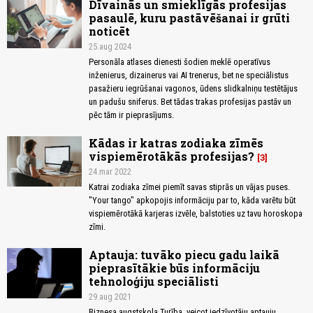
Dīvainās un smieklīgās profesijas
pasaulē, kuru pastāvēšanai ir grūti
noticēt
25.aug 2024
Personāla atlases dienesti šodien meklē operatīvus
inženierus, dizainerus vai AI trenerus, bet ne speciālistus
pasažieru iegrūšanai vagonos, ūdens slidkalniņu testētājus
un padušu sniferus. Bet tādas trakas profesijas pastāv un
pēc tām ir pieprasījums.
Kādas ir katras zodiaka zīmēs
vispiemērotākās profesijas?
3
24.mar 2022
Katrai zodiaka zīmei piemīt savas stiprās un vājas puses.
"Your tango" apkopojis informāciju par to, kāda varētu būt
vispiemērotākā karjeras izvēle, balstoties uz tavu horoskopa
zīmi.
Aptauja: tuvāko piecu gadu laikā
pieprasītākie būs informāciju
tehnoloģiju speciālisti
29.aug 2021
Biznesa augstskola Turība, veicot iedzīvotāju aptauju,