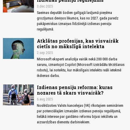
3.dec 2025
Saeimas deputāti šodien galīgajā lasījumā pieņēma
grozījumus deviņos likumos, kas no 2027. gada paredz
pakāpeniskas izmaiņas līdzšinējā izdienas pensiju
regulējumā.
Atklātas profesijas, kas visvairāk
cietīs no mākslīgā intelekta
2.sep 2025
Microsoft eksperti analizēja vairāk nekā 200 000 darba
sarunu, izmantojot Copilot (Microsoft izstrādātu tērzēšanas
robotu), lai noteiktu, kur mākslīgais intelekts reāli ietekmē
ikdienas darbu.
Izdienas pensiju reforma: kuras
nozares tā skars visvairāk?
6.aug 2025
Noslēdzoties Valsts kancelejas (VK) rīkotajiem semināriem
par potenciālajām izmaiņām izdienas pensiju regulējumā,
lielākā interese par gaidāmo reformu bijusi iekšlietu un
aizsardzības dienestu darbiniekiem.