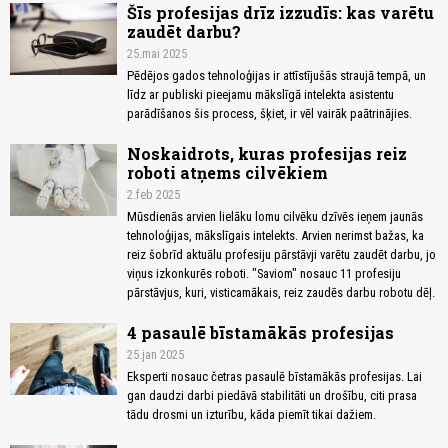
Šīs profesijas drīz izzudīs: kas varētu
zaudēt darbu?
25.mai 2025
Pēdējos gados tehnoloģijas ir attīstījušās straujā tempā, un
līdz ar publiski pieejamu mākslīgā intelekta asistentu
parādīšanos šis process, šķiet, ir vēl vairāk paātrinājies.
Noskaidrots, kuras profesijas reiz
roboti atņems cilvēkiem
2.feb 2025
Mūsdienās arvien lielāku lomu cilvēku dzīvēs ieņem jaunās
tehnoloģijas, mākslīgais intelekts. Arvien nerimst bažas, ka
reiz šobrīd aktuālu profesiju pārstāvji varētu zaudēt darbu, jo
viņus izkonkurēs roboti. "Saviom" nosauc 11 profesiju
pārstāvjus, kuri, visticamākais, reiz zaudēs darbu robotu dēļ.
4 pasaulē bīstamākās profesijas
25.jan 2025
Eksperti nosauc četras pasaulē bīstamākās profesijas. Lai
gan daudzi darbi piedāvā stabilitāti un drošību, citi prasa
tādu drosmi un izturību, kāda piemīt tikai dažiem.