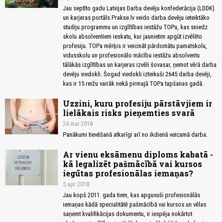
Jau septīto gadu Latvijas Darba devēju konfederācija (LDDK)
un karjeras portāls Prakse.lv veido darba devēju ieteiktāko
studiju programmu un izglītības iestāžu TOPu, kas sniedz
skolu absolventiem ieskatu, kur jaunietim apgūt izvēlēto
profesiju. TOPa mērķis ir veicināt pārdomātu pamatskolu,
vidusskolu un profesionālo mācību iestāžu absolventu
tālākās izglītības un karjeras izvēli šovasar, ņemot vērā darba
devēju viedokli. Šogad viedokli izteikuši 2645 darba devēji,
kas ir 15 reižu vairāk nekā pirmajā TOPa tapšanas gadā.
Uzzini, kuru profesiju pārstāvjiem ir
lielākais risks pieņemties svarā
24.mai 2018
Pa­nā­ku­mi tie­vē­ša­nā at­ka­rī­gi arī no ik­die­nā vei­ca­mā dar­ba.
Ar vienu eksāmenu diploms kabatā -
kā legalizēt pašmācībā vai kursos
iegūtas profesionālas iemaņas?
5.apr 2018
Jau kopš 2011. gada tiem, kas apguvuši profesionālās
iemaņas kādā specialitātē pašmācībā vai kursos un vēlas
saņemt kvalifikācijas dokumentu, ir iespēja nokārtot