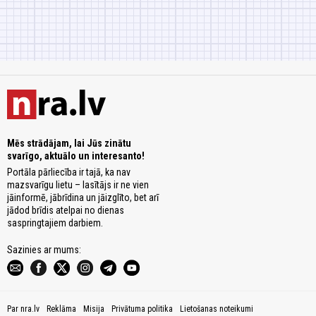
Mēs strādājam, lai Jūs zinātu
svarīgo, aktuālo un interesanto!
Portāla pārliecība ir tajā, ka nav
mazsvarīgu lietu – lasītājs ir ne vien
jāinformē, jābrīdina un jāizglīto, bet arī
jādod brīdis atelpai no dienas
saspringtajiem darbiem.
Sazinies ar mums:
Par nra.lv
Reklāma
Misija
Privātuma politika
Lietošanas noteikumi