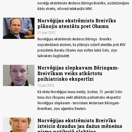
norvēģu ekstrēmists Anderss Bērings-Breivīks, aizdedzinājies
kāds vīrietis, informē telekanāls NRK.
Norvēģijas ekstrēmists Breivīks
plānojis atentātu pret Obamu
31.mar 2012
Norvēģijas ekstrēmists Anderss Bērings - Breivīks
nopratināšanā atzinies, ka plānojis izdarīt atentātu pret ASV
prezidentu Baraku Obamu viņa vizītes laikā Oslo, ziņo
laikraksts Dagbladett.
Norvēģijas slepkavam Bēringam-
Breivīkam veiks atkārtotu
psihiatrisko ekspertīzi
13.jan 2012
Kā vēsta Norvēģijas masu mediji, šodien, 13. janvārī Oslo
tiesa dos rīkojumu veikt atkārtotu psihiatrisko ekspertīzi
Norvēģijas slepkavam - teroristam Andersam Bēringam-
Breivīkam, ziņo aģentūra Reuters.
Norvēģijas ekstrēmists Breivīks
izteicis draudus jau dažus mēnešus
pirms notikušā slaktiņa