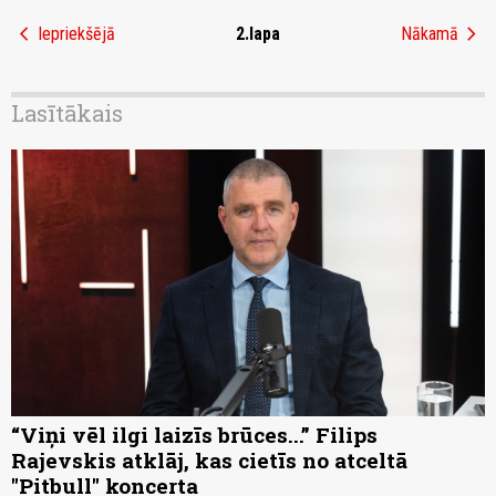
chevron_left
chevron_right
Iepriekšējā
2.lapa
Nākamā
Lasītākais
“Viņi vēl ilgi laizīs brūces...” Filips
Rajevskis atklāj, kas cietīs no atceltā
"Pitbull" koncerta