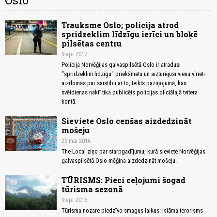
Oslo
Trauksme Oslo; policija atrod
spridzeklim līdzīgu ierīci un bloķē
pilsētas centru
9.apr 2017
Policija Norvēģijas galvaspilsētā Oslo ir atradusi
"spridzeklim līdzīgu" priekšmetu un aizturējusi vienu vīrieti
aizdomās par saistību ar to, teikts paziņojumā, kas
svētdienas naktī tika publicēts policijas oficiālajā tvitera
kontā.
Sieviete Oslo cenšas aizdedzināt
mošeju
25.mai 2016
The Local ziņo par starpgadījumu, kurā sieviete Norvēģijas
galvaspilsētā Oslo mēģina aizdedzināt mošeju.
TŪRISMS: Pieci ceļojumi šogad
tūrisma sezonā
9.apr 2016
Tūrisma nozare piedzīvo smagus laikus: islāma terorisms