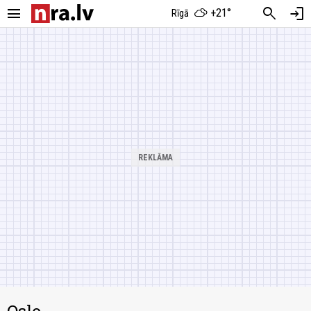
menu
search
login
+21°
Rīgā