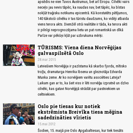
apsēdis ne vien Tuvos Austrumus, bet arī Eiropu. Cilvēki vairs
neceļo jau nevis tāpēc, ka naudas nav, bet tāpēc, ka bīstas
nokļūt traģisku notikumu epicentrā. Kā konstatēts pētījumos,
140 tūkstoši cilvēku ir tas tūristu daudzums, ko vidēji atbaida
viens terora akts. Diemžēl otrā realitāte ir tāda, ka terora akti
ir pilnīgi neprognozējama lieta un pat romantiskā un dīkā
Parīze var pēkšņi kļūt par uzbrukuma mērķi.
TŪRISMS: Viena diena Norvēģijas
galvaspilsētā Oslo
28.mar 2015
Latviešiem Norvēģija ir pazīstama kā skarbo fjordu, mītisko
troļļu, dramaturga Henrika Ibsena un gleznotāja Edvarda
Munka zeme. Ar ko norvēģiem varētu asociēties Latvija?
Laikam gan ar to, ka šeit viss ir lēti norvēģu izpratnē un dzīvo
cilvēki, kas gatavi Norvēģijā strādāt par pastniekiem un
celtniekiem.
Oslo pie tiesas kur notiek
ekstrēmista Breivīka tiesa mēģina
sadedzināties vīrietis
15.mai 2012
Šodien, 15. maijā pie Oslo Apgabaltiesas, kur tiek tiesāts