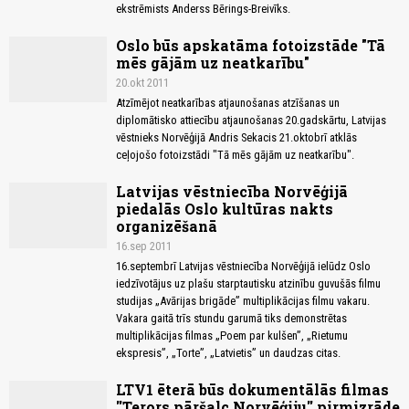
ekstrēmists Anderss Bērings-Breivīks.
Oslo būs apskatāma fotoizstāde "Tā
mēs gājām uz neatkarību"
20.okt 2011
Atzīmējot neatkarības atjaunošanas atzīšanas un
diplomātisko attiecību atjaunošanas 20.gadskārtu, Latvijas
vēstnieks Norvēģijā Andris Sekacis 21.oktobrī atklās
ceļojošo fotoizstādi "Tā mēs gājām uz neatkarību".
Latvijas vēstniecība Norvēģijā
piedalās Oslo kultūras nakts
organizēšanā
16.sep 2011
16.septembrī Latvijas vēstniecība Norvēģijā ielūdz Oslo
iedzīvotājus uz plašu starptautisku atzinību guvušās filmu
studijas „Avārijas brigāde” multiplikācijas filmu vakaru.
Vakara gaitā trīs stundu garumā tiks demonstrētas
multiplikācijas filmas „Poem par kulšen”, „Rietumu
ekspresis”, „Torte”, „Latvietis” un daudzas citas.
LTV1 ēterā būs dokumentālās filmas
''Terors pāršalc Norvēģiju'' pirmizrāde