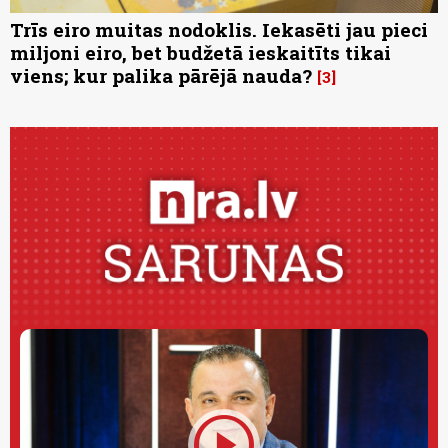
Trīs eiro muitas nodoklis. Iekasēti jau pieci
miljoni eiro, bet budžetā ieskaitīts tikai
viens; kur palika pārējā nauda?
3
play_circle