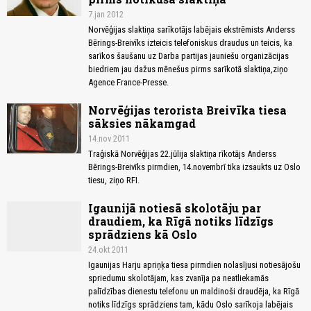
7.jan 2012
Norvēģijas slaktiņa sarīkotājs labējais ekstrēmists Anderss
Bērings-Breivīks izteicis telefoniskus draudus un teicis, ka
sarīkos šaušanu uz Darba partijas jauniešu organizācijas
biedriem jau dažus mēnešus pirms sarīkotā slaktiņa,ziņo
Agence France-Presse.
Norvēģijas terorista Breivīka tiesa
sāksies nākamgad
14.nov 2011
Traģiskā Norvēģijas 22.jūlija slaktiņa rīkotājs Anderss
Bērings-Breivīks pirmdien, 14.novembrī tika izsaukts uz Oslo
tiesu, ziņo RFI.
Igaunijā notiesā skolotāju par
draudiem, ka Rīgā notiks līdzīgs
sprādziens kā Oslo
24.okt 2011
Igaunijas Harju apriņķa tiesa pirmdien nolasījusi notiesājošu
spriedumu skolotājam, kas zvanīja pa neatliekamās
palīdzības dienestu telefonu un maldinoši draudēja, ka Rīgā
notiks līdzīgs sprādziens tam, kādu Oslo sarīkoja labējais