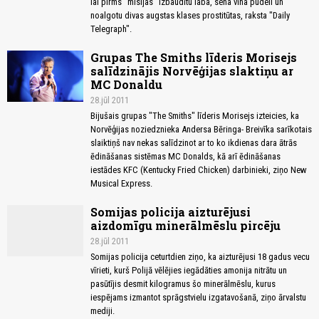
lai pirms "misijas" izbaudītu laba, sena vīna pudeli un
noalgotu divas augstas klases prostitūtas, raksta "Daily
Telegraph".
Grupas The Smiths līderis Morisejs
salīdzinājis Norvēģijas slaktiņu ar
MC Donaldu
28.jūl 2011
Bijušais grupas "The Smiths" līderis Morisejs izteicies, ka
Norvēģijas noziedznieka Andersa Bēringa- Breivīka sarīkotais
slaiktiņš nav nekas salīdzinot ar to ko ikdienas dara ātrās
ēdināšanas sistēmas MC Donalds, kā arī ēdināšanas
iestādes KFC (Kentucky Fried Chicken) darbinieki, ziņo New
Musical Express.
Somijas policija aizturējusi
aizdomīgu minerālmēslu pircēju
28.jūl 2011
Somijas policija ceturtdien ziņo, ka aizturējusi 18 gadus vecu
vīrieti, kurš Polijā vēlējies iegādāties amonija nitrātu un
pasūtījis desmit kilogramus šo minerālmēslu, kurus
iespējams izmantot sprāgstvielu izgatavošanā, ziņo ārvalstu
mediji.