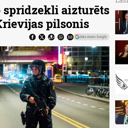
Las
o spridzekli aizturēts
rievijas pilsonis
Seko mums Google