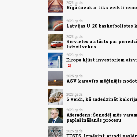
2023.gads
Rīgā šovakar tiks veikti remo
2023.gads
Latvijas U-20 basketbolistes
2023.gads
Sievietes atstāsts par pieredz
līdzcilvēkus
2023.gads
Eiropa kļūst investoriem aizv
2
2025.gads
ASV karavīrs mēģinājis nodot 
2023.gads
6 veidi, kā sadedzināt kalorij
2023.gads
Ašeradens: Šonedēļ mēs varam 
paplašināšanās procesu
2025.gads
TESTS. Izmēģini: atrodi paslēp