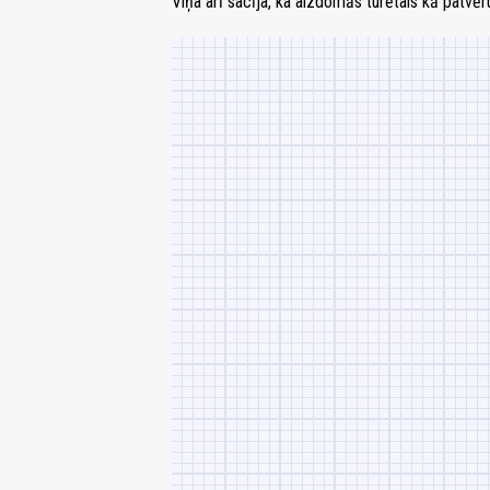
Viņa arī sacīja, ka aizdomās turētais kā patv