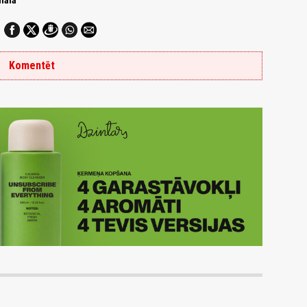
nālā
Komentēt