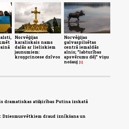
alsti,
Norvēģijas
Norvēģijas
ekmēt
karaliskais nams
galvaspilsētas
rainā
dalās ar lieliskiem
centrā iemaldās
jaunumiem:
alnis; "labturības
kroņprincese dzīvos
apsvērumu dēļ" viņu
nošauj
1
s dramatiskas atšķirības Putina izskatā
s: Dziesmusvētkiem draud iznīkšana un