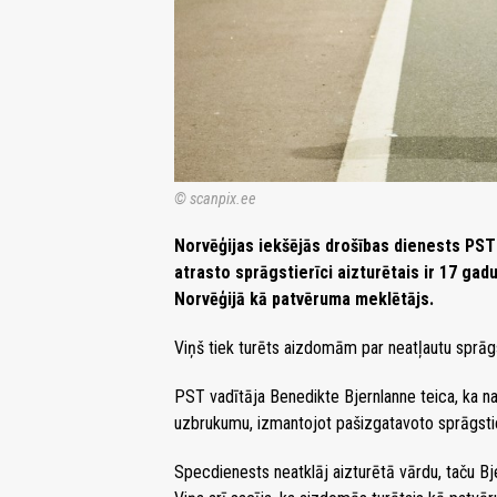
© scanpix.ee
Norvēģijas iekšējās drošības dienests PST 
atrasto sprāgstierīci aizturētais ir 17 gadu
Norvēģijā kā patvēruma meklētājs.
Viņš tiek turēts aizdomām par neatļautu sprāgst
PST vadītāja Benedikte Bjernlanne teica, ka na
uzbrukumu, izmantojot pašizgatavoto sprāgstie
Specdienests neatklāj aizturētā vārdu, taču Bj