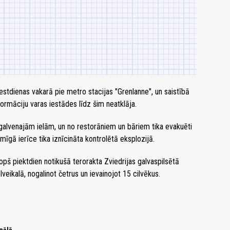
sestdienas vakarā pie metro stacijas "Grenlanne", un saistībā
nformāciju varas iestādes līdz šim neatklāja.
galvenajām ielām, un no restorāniem un bāriem tika evakuēti
mīgā ierīce tika iznīcināta kontrolētā eksplozijā.
opš piektdien notikušā terorakta Zviedrijas galvaspilsētā
veikalā, nogalinot četrus un ievainojot 15 cilvēkus.