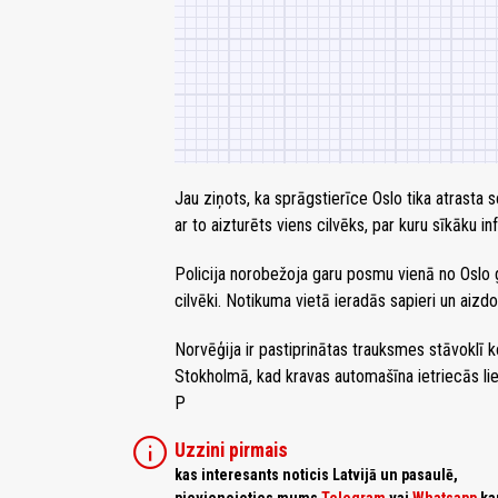
Jau ziņots, ka sprāgstierīce Oslo tika atrasta 
ar to aizturēts viens cilvēks, par kuru sīkāku i
Policija norobežoja garu posmu vienā no Oslo 
cilvēki. Notikuma vietā ieradās sapieri un aizdo
Norvēģija ir pastiprinātas trauksmes stāvoklī k
Stokholmā, kad kravas automašīna ietriecās liel
P
info
Uzzini pirmais
kas interesants noticis Latvijā un pasaulē,