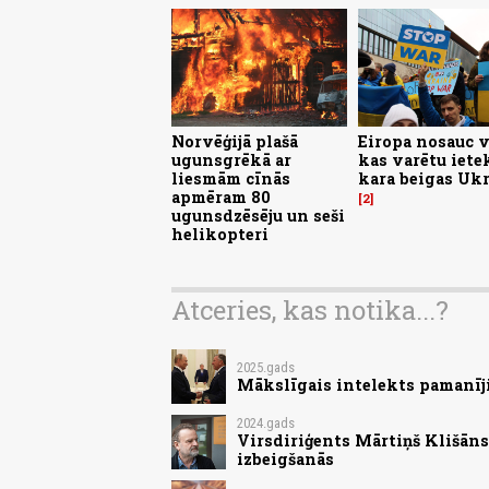
Norvēģijā plašā
Eiropa nosauc v
ugunsgrēkā ar
kas varētu iet
liesmām cīnās
kara beigas Uk
apmēram 80
2
ugunsdzēsēju un seši
helikopteri
Atceries, kas notika...?
2025.gads
Mākslīgais intelekts pamanīji
2024.gads
Virsdiriģents Mārtiņš Klišān
izbeigšanās