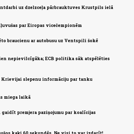
ntdarbi uz dzelzceļa pārbrauktuves Krustpils ielā
 kļuvušas par Eiropas vicečempionēm
ēto braucienu ar autobusu uz Ventspili šokē
ien nepievilcīgāka; ECB politika sāk atspēlēties
Krievijai slepenu informāciju par tanku
as miega laikā
gaidīt premjera paziņojumu par koalīcijas
ušos kaķi 60 sekundēs. Ne visi to var izdarīt!