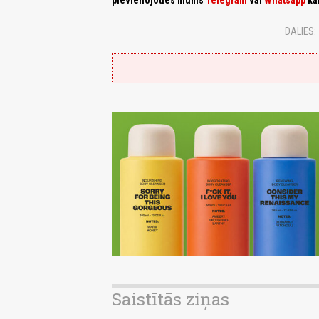
pievienojoties mums
Telegram
vai
Whatsapp
ka
DALIES:
Saistītās ziņas