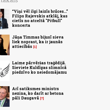
ītākais
“Viņi vēl ilgi laizīs brūces...”
Filips Rajevskis atklāj, kas
cietīs no atceltā "Pitbull"
koncerta
Jāņa Timmas bijusī sieva
liek noprast, ka ir jaunās
attiecībās
1
Laime pārvēršas traģēdijā.
Sieviete Kuldīgas slimnīcā
piedzīvo ko neiedomājamu
Arī satiksmes ministrs
nezina, ko darīt ar betona
pāli Daugavā
7