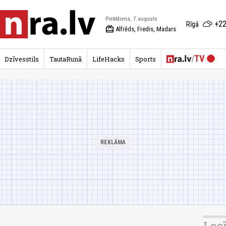
Piektdiena, 7.augusts
+22
Rīgā
redeem
Alfrēds, Fredis, Madars
Dzīvesstils
TautaRunā
LifeHacks
Sports