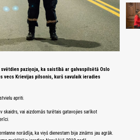
svētdien paziņoja, ka saistībā ar galvaspilsētā Oslo
s vecs Krievijas pilsonis, kurš savulaik ieradies
vielu apriti.
v skaidrs, vai aizdomās turētais gatavojies sarīkot
rīci.
ernlanne norādīja, ka viņš dienestam bija zināms jau agrāk.