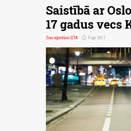
Saistībā ar Osl
17 gadus vecs K
schedule
Ziņu aģentūra LETA
9.apr 2017