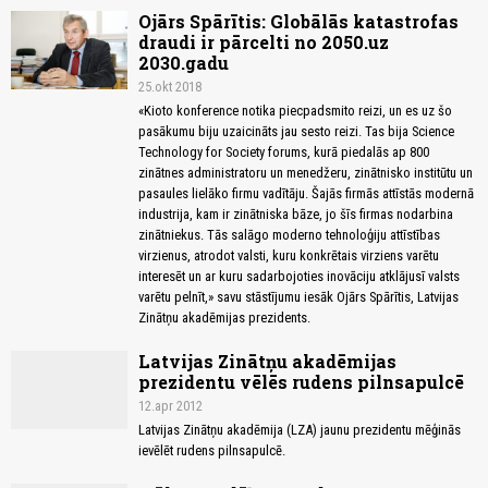
Ojārs Spārītis: Globālās katastrofas
draudi ir pārcelti no 2050.uz
2030.gadu
25.okt 2018
«Kioto konference notika piecpadsmito reizi, un es uz šo
pasākumu biju uzaicināts jau sesto reizi. Tas bija Science
Technology for Society forums, kurā piedalās ap 800
zinātnes administratoru un menedžeru, zinātnisko institūtu un
pasaules lielāko firmu vadītāju. Šajās firmās attīstās modernā
industrija, kam ir zinātniska bāze, jo šīs firmas nodarbina
zinātniekus. Tās salāgo moderno tehnoloģiju attīstības
virzienus, atrodot valsti, kuru konkrētais virziens varētu
interesēt un ar kuru sadarbojoties inovāciju atklājusī valsts
varētu pelnīt,» savu stāstījumu iesāk Ojārs Spārītis, Latvijas
Zinātņu akadēmijas prezidents.
Latvijas Zinātņu akadēmijas
prezidentu vēlēs rudens pilnsapulcē
12.apr 2012
Latvijas Zinātņu akadēmija (LZA) jaunu prezidentu mēģinās
ievēlēt rudens pilnsapulcē.