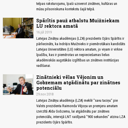
telpas raksturojumu, īpaši uzsverot zinātnes, kultūras un
mūsu pilsoniskuma kontekstu šajā telpā.
Spārītis pauž atbalstu Muižniekam
LU rektora amatā
16.jūl 2019
Latvijas Zinātņu akadēmijas (LZA) prezidents Ojārs Spārītis ir
pārliecināts, ka Indriķis Muižnieks ir piemērotākais kandidāts
Latvijas Universitātes (LU) rektora amatam, jo viņam ir virkne
īpašību, kas ir piemērotas un nepieciešamas lielas
akadēmiskās augstākās izglītības un zinātnes institūcijas
vadīšanai.
Zinātnieki vēlas Vējonim un
Gobzemam atgādinātu par zinātnes
potenciālu
29.nov 2018
Latvijas Zinātņu akadēmija (LZA) meklē "savu taciņu" pie
Valsts prezidenta Raimonda Vējoņa un premjera amatam
izvirzītā Alda Gobzema, lai atgādinātu par zinātnes
potenciālu, intervijā LNT raidījumā "900 sekundes" atzina LZA
prezidents Ojārs Spārītis.