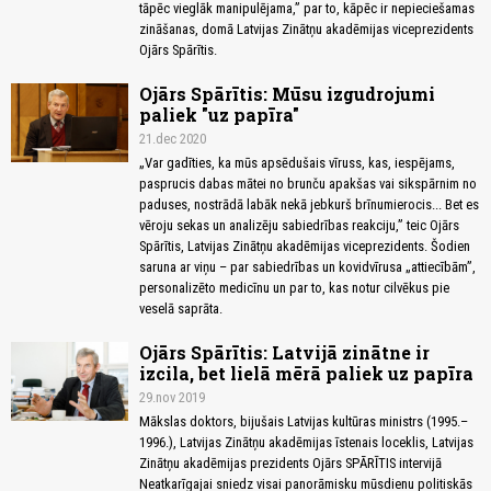
tāpēc vieglāk manipulējama,” par to, kāpēc ir nepieciešamas
zināšanas, domā Latvijas Zinātņu akadēmijas viceprezidents
Ojārs Spārītis.
Ojārs Spārītis: Mūsu izgudrojumi
paliek "uz papīra"
21.dec 2020
„Var gadīties, ka mūs apsēdušais vīruss, kas, iespējams,
pasprucis dabas mātei no brunču apakšas vai sikspārnim no
paduses, nostrādā labāk nekā jebkurš brīnumierocis... Bet es
vēroju sekas un analizēju sabiedrības reakciju,” teic Ojārs
Spārītis, Latvijas Zinātņu akadēmijas viceprezidents. Šodien
saruna ar viņu – par sabiedrības un kovidvīrusa „attiecībām”,
personalizēto medicīnu un par to, kas notur cilvēkus pie
veselā saprāta.
Ojārs Spārītis: Latvijā zinātne ir
izcila, bet lielā mērā paliek uz papīra
29.nov 2019
Mākslas doktors, bijušais Latvijas kultūras ministrs (1995.–
1996.), Latvijas Zinātņu akadēmijas īstenais loceklis, Latvijas
Zinātņu akadēmijas prezidents Ojārs SPĀRĪTIS intervijā
Neatkarīgajai sniedz visai panorāmisku mūsdienu politiskās