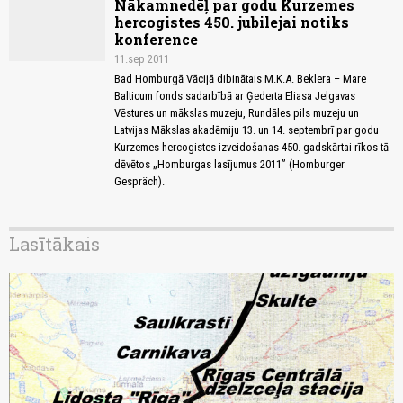
Nākamnedēļ par godu Kurzemes
hercogistes 450. jubilejai notiks
konference
11.sep 2011
Bad Homburgā Vācijā dibinātais M.K.A. Beklera – Mare
Balticum fonds sadarbībā ar Ģederta Eliasa Jelgavas
Vēstures un mākslas muzeju, Rundāles pils muzeju un
Latvijas Mākslas akadēmiju 13. un 14. septembrī par godu
Kurzemes hercogistes izveidošanas 450. gadskārtai rīkos tā
dēvētos „Homburgas lasījumus 2011” (Homburger
Gespräch).
Lasītākais