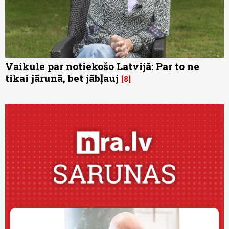
Vaikule par notiekošo Latvijā: Par to ne
tikai jārunā, bet jābļauj
8