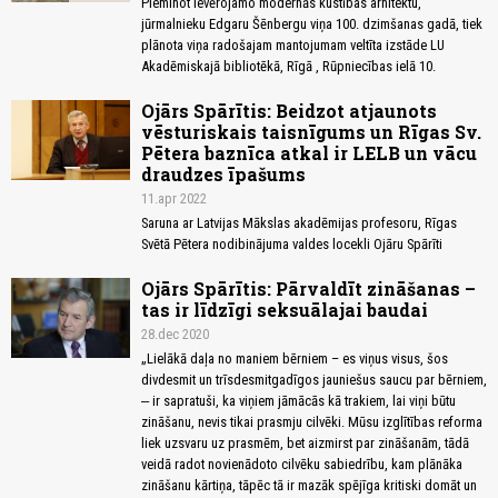
Pieminot ievērojamo modernās kustības arhitektu,
jūrmalnieku Edgaru Šēnbergu viņa 100. dzimšanas gadā, tiek
plānota viņa radošajam mantojumam veltīta izstāde LU
Akadēmiskajā bibliotēkā, Rīgā , Rūpniecības ielā 10.
Ojārs Spārītis: Beidzot atjaunots
vēsturiskais taisnīgums un Rīgas Sv.
Pētera baznīca atkal ir LELB un vācu
draudzes īpašums
11.apr 2022
Saruna ar Latvijas Mākslas akadēmijas profesoru, Rīgas
Svētā Pētera nodibinājuma valdes locekli Ojāru Spārīti
Ojārs Spārītis: Pārvaldīt zināšanas –
tas ir līdzīgi seksuālajai baudai
28.dec 2020
„Lielākā daļa no maniem bērniem – es viņus visus, šos
divdesmit un trīsdesmitgadīgos jauniešus saucu par bērniem,
‒ ir sapratuši, ka viņiem jāmācās kā trakiem, lai viņi būtu
zināšanu, nevis tikai prasmju cilvēki. Mūsu izglītības reforma
liek uzsvaru uz prasmēm, bet aizmirst par zināšanām, tādā
veidā radot novienādoto cilvēku sabiedrību, kam plānāka
zināšanu kārtiņa, tāpēc tā ir mazāk spējīga kritiski domāt un