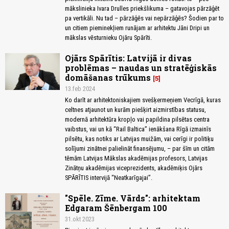
mākslinieka Ivara Drulles priekšlikuma – gatavojas pārzāģēt
pa vertikāli. Nu tad – pārzāģēs vai nepārzāģēs? Šodien par to
un citiem pieminekļiem runājam ar arhitektu Jāni Dripi un
mākslas vēsturnieku Ojāru Spārīti.
Ojārs Spārītis: Latvijā ir divas
problēmas – naudas un stratēģiskās
domāšanas trūkums
5
13.feb 2024
Ko darīt ar arhitektoniskajiem svešķermeņiem Vecrīgā, kuras
celtnes atjaunot un kurām piešķirt aizmirstības statusu,
modernā arhitektūra kropļo vai papildina pilsētas centra
vaibstus, vai un kā “Rail Baltica” ienākšana Rīgā izmainīs
pilsētu, kas notiks ar Latvijas muižām, vai cerīgi ir politiķu
solījumi zinātnei palielināt finansējumu, – par šīm un citām
tēmām Latvijas Mākslas akadēmijas profesors, Latvijas
Zinātņu akadēmijas viceprezidents, akadēmiķis Ojārs
SPĀRĪTIS intervijā “Neatkarīgajai”.
"Spēle. Zīme. Vārds": arhitektam
Edgaram Šēnbergam 100
31.okt 2023