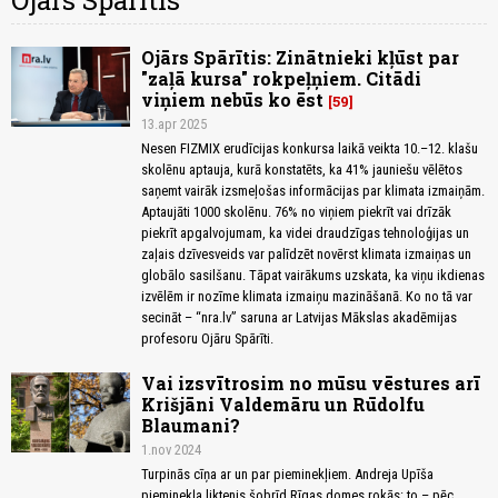
Ojārs Spārītis
Ojārs Spārītis: Zinātnieki kļūst par
"zaļā kursa" rokpeļņiem. Citādi
viņiem nebūs ko ēst
59
13.apr 2025
Nesen FIZMIX erudīcijas konkursa laikā veikta 10.–12. klašu
skolēnu aptauja, kurā konstatēts, ka 41% jauniešu vēlētos
saņemt vairāk izsmeļošas informācijas par klimata izmaiņām.
Aptaujāti 1000 skolēnu. 76% no viņiem piekrīt vai drīzāk
piekrīt apgalvojumam, ka videi draudzīgas tehnoloģijas un
zaļais dzīvesveids var palīdzēt novērst klimata izmaiņas un
globālo sasilšanu. Tāpat vairākums uzskata, ka viņu ikdienas
izvēlēm ir nozīme klimata izmaiņu mazināšanā. Ko no tā var
secināt – “nra.lv” saruna ar Latvijas Mākslas akadēmijas
profesoru Ojāru Spārīti.
Vai izsvītrosim no mūsu vēstures arī
Krišjāni Valdemāru un Rūdolfu
Blaumani?
1.nov 2024
Turpinās cīņa ar un par pieminekļiem. Andreja Upīša
pieminekļa liktenis šobrīd Rīgas domes rokās: to – pēc