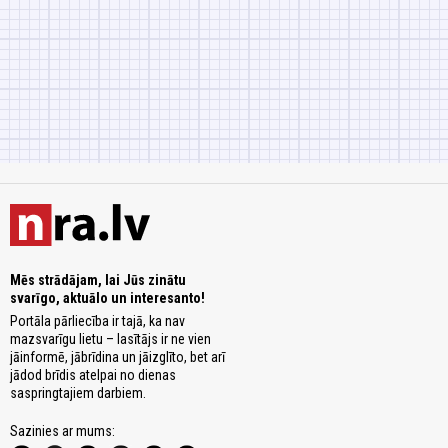
Mēs strādājam, lai Jūs zinātu
svarīgo, aktuālo un interesanto!
Portāla pārliecība ir tajā, ka nav
mazsvarīgu lietu – lasītājs ir ne vien
jāinformē, jābrīdina un jāizglīto, bet arī
jādod brīdis atelpai no dienas
saspringtajiem darbiem.
Sazinies ar mums: