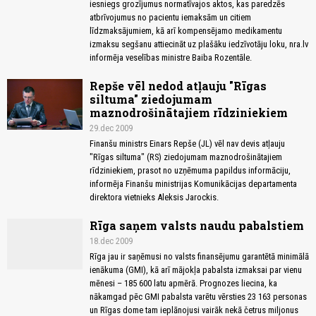
iesniegs grozījumus normatīvajos aktos, kas paredzēs
atbrīvojumus no pacientu iemaksām un citiem
līdzmaksājumiem, kā arī kompensējamo medikamentu
izmaksu segšanu attiecināt uz plašāku iedzīvotāju loku, nra.lv
informēja veselības ministre Baiba Rozentāle.
Repše vēl nedod atļauju "Rīgas
siltuma" ziedojumam
maznodrošinātajiem rīdziniekiem
29.dec 2009
Finanšu ministrs Einars Repše (JL) vēl nav devis atļauju
"Rīgas siltuma" (RS) ziedojumam maznodrošinātajiem
rīdziniekiem, prasot no uzņēmuma papildus informāciju,
informēja Finanšu ministrijas Komunikācijas departamenta
direktora vietnieks Aleksis Jarockis.
Rīga saņem valsts naudu pabalstiem
18.dec 2009
Rīga jau ir saņēmusi no valsts finansējumu garantētā minimālā
ienākuma (GMI), kā arī mājokļa pabalsta izmaksai par vienu
mēnesi – 185 600 latu apmērā. Prognozes liecina, ka
nākamgad pēc GMI pabalsta varētu vērsties 23 163 personas
un Rīgas dome tam ieplānojusi vairāk nekā četrus miljonus