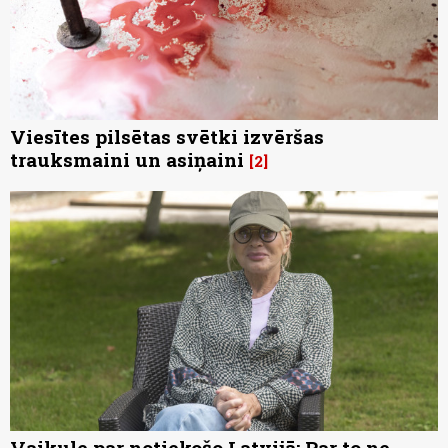
Viesītes pilsētas svētki izvēršas
trauksmaini un asiņaini
2
Vaikule par notiekošo Latvijā: Par to ne