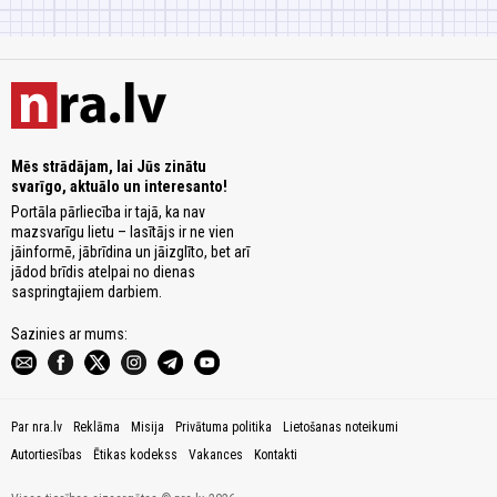
Mēs strādājam, lai Jūs zinātu
svarīgo, aktuālo un interesanto!
Portāla pārliecība ir tajā, ka nav
mazsvarīgu lietu – lasītājs ir ne vien
jāinformē, jābrīdina un jāizglīto, bet arī
jādod brīdis atelpai no dienas
saspringtajiem darbiem.
Sazinies ar mums:
Par nra.lv
Reklāma
Misija
Privātuma politika
Lietošanas noteikumi
Autortiesības
Ētikas kodekss
Vakances
Kontakti