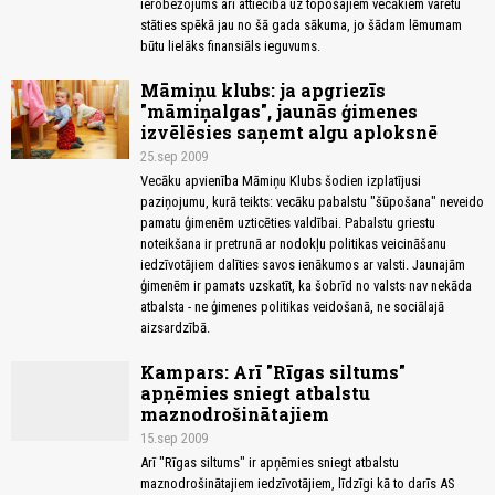
ierobežojums arī attiecībā uz topošajiem vecākiem varētu
stāties spēkā jau no šā gada sākuma, jo šādam lēmumam
būtu lielāks finansiāls ieguvums.
Māmiņu klubs: ja apgriezīs
"māmiņalgas", jaunās ģimenes
izvēlēsies saņemt algu aploksnē
25.sep 2009
Vecāku apvienība Māmiņu Klubs šodien izplatījusi
paziņojumu, kurā teikts: vecāku pabalstu "šūpošana" neveido
pamatu ģimenēm uzticēties valdībai. Pabalstu griestu
noteikšana ir pretrunā ar nodokļu politikas veicināšanu
iedzīvotājiem dalīties savos ienākumos ar valsti. Jaunajām
ģimenēm ir pamats uzskatīt, ka šobrīd no valsts nav nekāda
atbalsta - ne ģimenes politikas veidošanā, ne sociālajā
aizsardzībā.
Kampars: Arī "Rīgas siltums"
apņēmies sniegt atbalstu
maznodrošinātajiem
15.sep 2009
Arī "Rīgas siltums" ir apņēmies sniegt atbalstu
maznodrošinātajiem iedzīvotājiem, līdzīgi kā to darīs AS