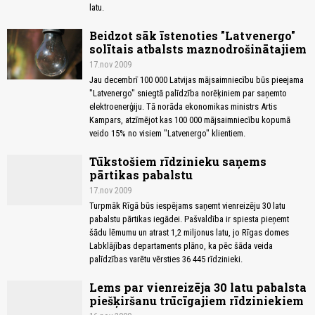
latu.
Beidzot sāk īstenoties "Latvenergo"
solītais atbalsts maznodrošinātajiem
17.nov 2009
Jau decembrī 100 000 Latvijas mājsaimniecību būs pieejama
"Latvenergo" sniegtā palīdzība norēķiniem par saņemto
elektroenerģiju. Tā norāda ekonomikas ministrs Artis
Kampars, atzīmējot kas 100 000 mājsaimniecību kopumā
veido 15% no visiem "Latvenergo" klientiem.
Tūkstošiem rīdzinieku saņems
pārtikas pabalstu
17.nov 2009
Turpmāk Rīgā būs iespējams saņemt vienreizēju 30 latu
pabalstu pārtikas iegādei. Pašvaldība ir spiesta pieņemt
šādu lēmumu un atrast 1,2 miljonus latu, jo Rīgas domes
Labklājības departaments plāno, ka pēc šāda veida
palīdzības varētu vērsties 36 445 rīdzinieki.
Lems par vienreizēja 30 latu pabalsta
piešķiršanu trūcīgajiem rīdziniekiem