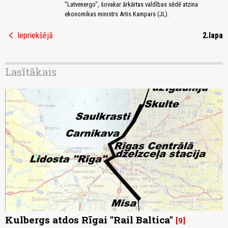
"Latvenergo", šovakar ārkārtas valdības sēdē atzina
ekonomikas ministrs Artis Kampars (JL).
chevron_left
Iepriekšējā
2.lapa
Lasītākais
Kulbergs atdos Rīgai "Rail Baltica"
9