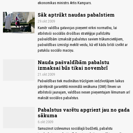
ekonomikas ministrs Artis Kampars.
Sāk aptrūkt naudas pabalstiem
29.okt 2009
Kamēr valdība gatavojas pieņemt virkni normatīvu, lai
atbilstoši sociālās drošības stratēģijai palīdzētu
pašvaldībām izmaksāt pabalstus saviem trūkumcietējiem,
pašvaldības izmisīgi meklē veidu, kā vēl kādu brīdi izvilkt ar
patukšu sociālo maciņu.
Nauda pašvaldībām pabalstu
izmaksai būs tikai novembrī
21.okt 2009
Pašvaldības tiek mudinātas trūcīgiem iedzīvotājiem laikus
pārrēķināt garantētā minimālā ienākuma (GMI) līmeni un
atbilstoši jaunajam, valdības nesen pieņemtajam lēmumam arī
maksāt sociālos pabalstus.
Pabalstus varētu apgriezt jau no gada
sākuma
6.okt 2009
Samazinot izdevumus sociālajā budžetā, pabalstu