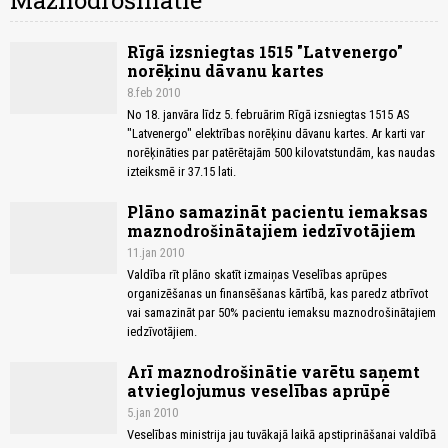
Maznodrošinātie
Rīgā izsniegtas 1515 "Latvenergo"
norēķinu dāvanu kartes
8.feb 2010
No 18. janvāra līdz 5. februārim Rīgā izsniegtas 1515 AS
"Latvenergo" elektrības norēķinu dāvanu kartes. Ar karti var
norēķināties par patērētajām 500 kilovatstundām, kas naudas
izteiksmē ir 37.15 lati.
Plāno samazināt pacientu iemaksas
maznodrošinātajiem iedzīvotājiem
11.jan 2010
Valdība rīt plāno skatīt izmaiņas Veselības aprūpes
organizēšanas un finansēšanas kārtībā, kas paredz atbrīvot
vai samazināt par 50% pacientu iemaksu maznodrošinātajiem
iedzīvotājiem.
Arī maznodrošinātie varētu saņemt
atvieglojumus veselības aprūpē
5.jan 2010
Veselības ministrija jau tuvākajā laikā apstiprināšanai valdībā