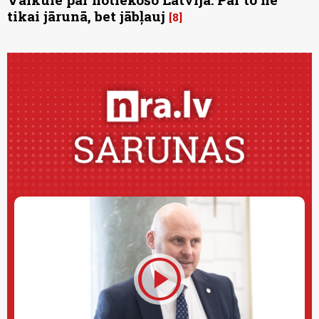
tikai jārunā, bet jābļauj
8
play_circle