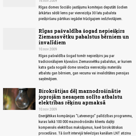
16.nov 2009
Rīgas domes Sociālo jautājumu komitejas deputāti šodien
ārkārtas sēdē lems par vienreizēja 30 latu pabalsta
piešķiršanu pārtikas iegādei trūcīgajiem iedzīvotājiem.
Rīgas pašvaldība šogad nepiešķirs
Ziemassvētku pabalstus bērniem un
invalīdiem
10.nov 2009
Rīgas pašvaldība šogad tomēr nepiešķirs jau par
tradicionālajiem kļuvušos Ziemassvētku pabalstus, ar kuriem
katra gada nogalē dome sniedza vienreizēju materiālu
atbalstu gan bērniem, gan vecuma vai invaliditātes pensijas
saņēmējiem.
Birokrātijas dēļ maznodrošinātie
joprojām nesaņem solīto atbalstu
elektrības rēķinu apmaksā
10.nov 2009
Enerģētikas kompānijas "Latvenergo" palīdzības programmu,
kuras laikā 100 000 maznodrošināto klientu daļēji
kompensēs elektrības maksājumus, kavē birokrātiskas
procedūras. Tā šorīt intervijā televīzijas kanālam LNT atizina