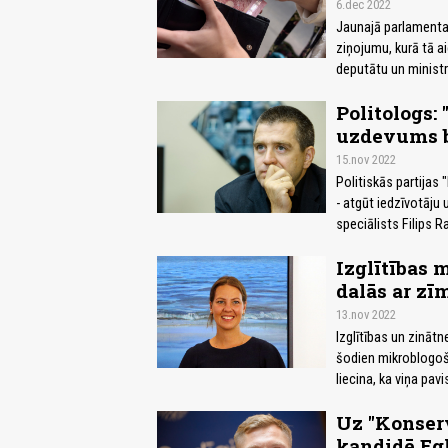
6.dec 2022
Jaunajā parlamenta 
ziņojumu, kurā tā a
deputātu un ministr
Politologs:
uzdevums bū
15.nov 2022
Politiskās partijas
- atgūt iedzīvotāju 
speciālists Filips R
Izglītības 
dalās ar zī
13.nov 2022
Izglītības un zinātn
šodien mikroblogoša
liecina, ka viņa pav
Uz "Konserv
kandidē Egl