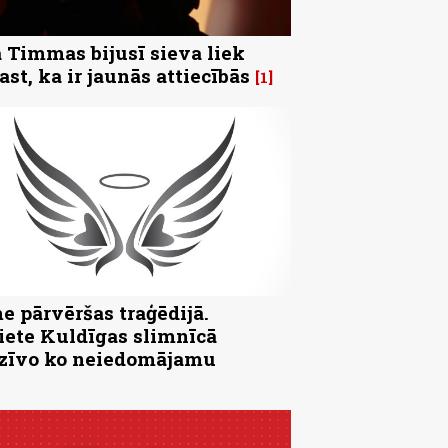
 Timmas bijusī sieva liek
ast, ka ir jaunās attiecībās
1
e pārvēršas traģēdijā.
iete Kuldīgas slimnīcā
zīvo ko neiedomājamu