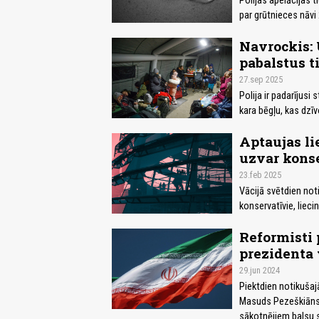
Polijas apelācijas 
par grūtnieces nāvi
Navrockis: 
pabalstus ti
27.sep 2025
Polija ir padarījus
kara bēgļu, kas dzīv
Aptaujas li
uzvar konse
23.feb 2025
Vācijā svētdien no
konservatīvie, lieci
Reformisti 
prezidenta 
29.jun 2024
Piektdien notikušaj
Masuds Pezeškiāns un
sākotnējiem balsu s