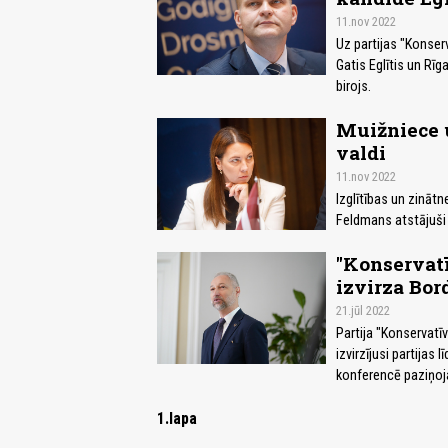
11.nov 2022
Uz partijas "Konser
Gatis Eglītis un Rī
birojs.
Muižniece 
valdi
11.nov 2022
Izglītības un zināt
Feldmans atstājuši p
"Konservatī
izvirza Bo
21.jūl 2022
Partija "Konservatī
izvirzījusi partijas 
konferencē paziņoja 
1.lapa