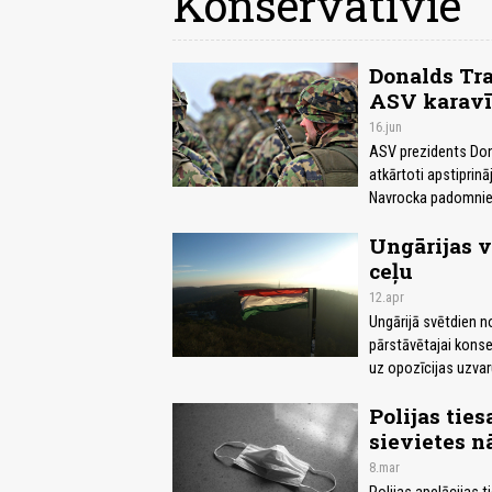
Konservatīvie
Donalds Tra
ASV karavī
16.jun
ASV prezidents Dona
atkārtoti apstiprinā
Navrocka padomnie
Ungārijas v
ceļu
12.apr
Ungārijā svētdien n
pārstāvētajai konser
uz opozīcijas uzvaru
Polijas tie
sievietes n
8.mar