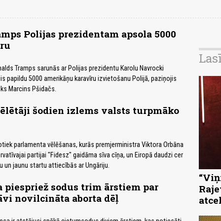
mps Polijas prezidentam apsola 5000
ru
Las
lds Tramps sarunās ar Polijas prezidentu Karolu Navrocki
jis papildu 5000 amerikāņu karavīru izvietošanu Polijā, paziņojis
ks Marcins Pšidačs.
ēlētāji šodien izlems valsts turpmāko
otiek parlamenta vēlēšanas, kurās premjerministra Viktora Orbāna
vatīvajai partijai "Fidesz" gaidāma sīva cīņa, un Eiropā daudzi cer
 un jaunu startu attiecībās ar Ungāriju.
“Viņi
sa piespriež sodus trim ārstiem par
Raje
āvi novilcināta aborta dēļ
atce