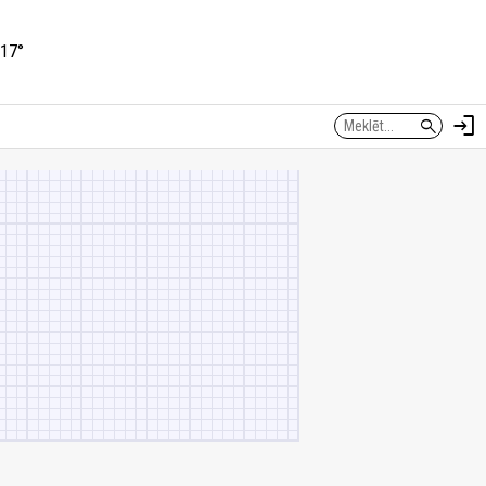
17°
login
search