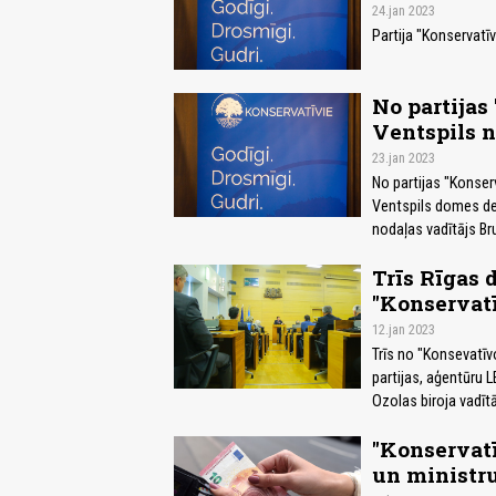
24.jan 2023
Partija "Konservatī
No partijas
Ventspils n
23.jan 2023
No partijas "Konserv
Ventspils domes dep
nodaļas vadītājs Br
Trīs Rīgas 
"Konservatī
12.jan 2023
Trīs no "Konsevatīv
partijas, aģentūru 
Ozolas biroja vadīt
"Konservatī
un ministru