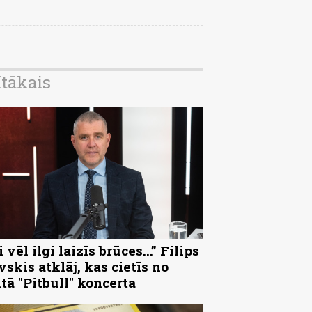
ītākais
 vēl ilgi laizīs brūces...” Filips
vskis atklāj, kas cietīs no
ltā "Pitbull" koncerta