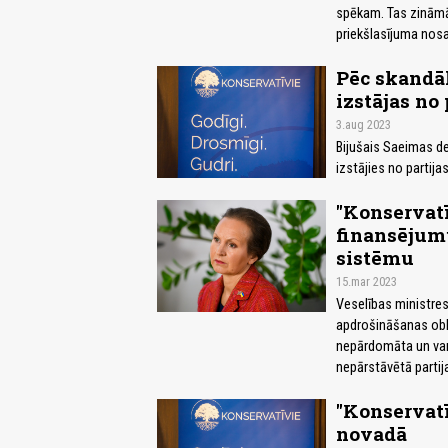
spēkam. Tas zināmā 
priekšlasījuma nos
Pēc skandā
izstājas no
3.aug 2023
Bijušais Saeimas de
izstājies no partijas
"Konservatī
finansējumu
sistēmu
15.mar 2023
Veselības ministres
apdrošināšanas obli
nepārdomāta un var
nepārstāvētā partija
"Konservatī
novadā