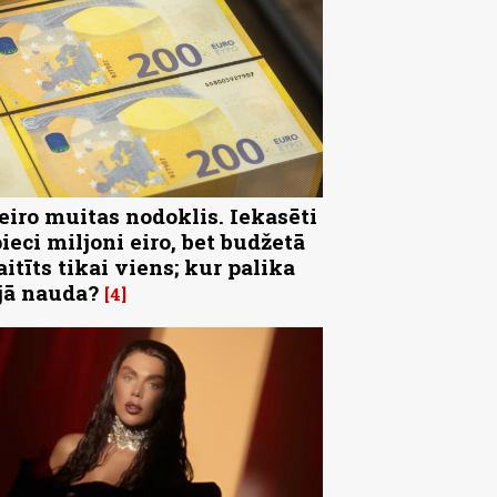
 eiro muitas nodoklis. Iekasēti
pieci miljoni eiro, bet budžetā
aitīts tikai viens; kur palika
jā nauda?
4