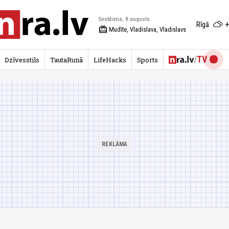
Sestdiena, 8.augusts
+
Rīgā
redeem
Mudīte, Vladislava, Vladislavs
Dzīvesstils
TautaRunā
LifeHacks
Sports