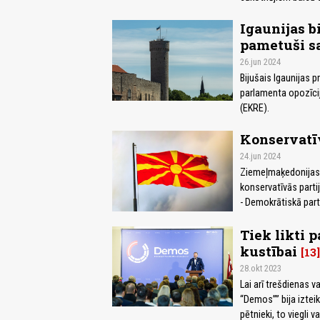
Igaunijas b
pametuši sa
26.jun 2024
Bijušais Igaunijas p
parlamenta opozīcij
(EKRE).
Konservatīv
24.jun 2024
Ziemeļmaķedonijas 
konservatīvās part
- Demokrātiskā part
Tiek likti 
kustībai
13
28.okt 2023
Lai arī trešdienas 
“Demos”” bija izteik
pētnieki, to viegli 