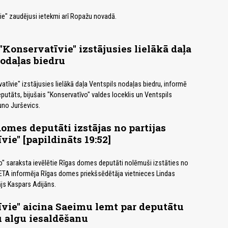
vie" zaudējusi ietekmi arī Ropažu novadā.
 "Konservatīvie" izstājusies lielākā daļa
odaļas biedru
atīvie" izstājusies lielākā daļa Ventspils nodaļas biedru, informē
utāts, bijušais "Konservatīvo" valdes loceklis un Ventspils
uno Jurševics.
domes deputāti izstājas no partijas
vie" [papildināts 19:52]
o" saraksta ievēlētie Rīgas domes deputāti nolēmuši izstāties no
LETA informēja Rīgas domes priekšsēdētāja vietnieces Lindas
ājs Kaspars Adijāns.
vie" aicina Saeimu lemt par deputātu
 algu iesaldēšanu