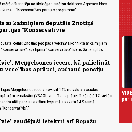
mērā arī izrietēja no filoloģijas zinātņu doktores Agneses Irbes
aukuma – “Konservatīvas partijas programma”.
la ar kaimiņiem deputāts Znotiņš
 partijas "Konservatīvie"
putāts Reinis Znotiņš pēc paša veicināta konflikta ar kaimiņiem
 "Konservatīvie", apstiprinā "Konservatīvo" līderis Gatis Eglītis.
vie": Meņģelsones iecere, kā palielināt
 veselības aprūpei, apdraud pensiju
 Līgas Meņģelsones iecere novirzīt 14% no valsts sociālās
VIDE
gātajām iemaksām (VSAOI) veselības aprūpei līdzšinējā 1% vietā ir
par 
 apdraudēt pensiju sistēmu kopumā, uzskata 14.Saeimā
 "Konservatīvie".'
vie" zaudējuši ietekmi arī Ropažu