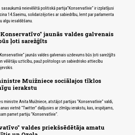
sasaukumā neievēlētā politiskā partija"Konservatīvie" ir izplatījusi
icina 14.Saeimu, solidarizējoties ar sabiedrību, lemt par parlamenta
u algu iesaldēšanu.
 "Konservatīvo" jaunās valdes galvenais
s ļoti sarežģīts
 "Konservatīvie" jaunās valdes galvenais uzdevums būs ļoti sarežģīts
un vēlētāju uzticību, pauž politologs un sabiedrisko attiecību
ajevskis.
ministre Muižniece sociālajos tīklos
mīgu ierakstu
es ministre Anita Muižniece, atstājot partijas "Konservatīvie" valdi,
nas vietnē "Twitter" dalījusies ar zīmīgu ierakstu, kas, iespējams,
isam pamet partiju "Konservatīvie".
atīvo" valdes priekšsēdētāja amatu
ītis un Ozola