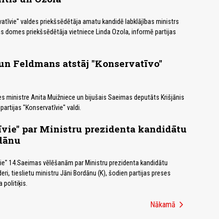
vatīvie" valdes priekšsēdētāja amatu kandidē labklājības ministrs
gas domes priekšsēdētāja vietniece Linda Ozola, informē partijas
un Feldmans atstāj "Konservatīvo"
nes ministre Anita Muižniece un bijušais Saeimas deputāts Krišjānis
artijas "Konservatīvie" valdi.
vie" par Ministru prezidenta kandidātu
rdānu
vie" 14.Saeimas vēlēšanām par Ministru prezidenta kandidātu
līderi, tieslietu ministru Jāni Bordānu (K), šodien partijas preses
politiķis.
chevron_right
Nākamā