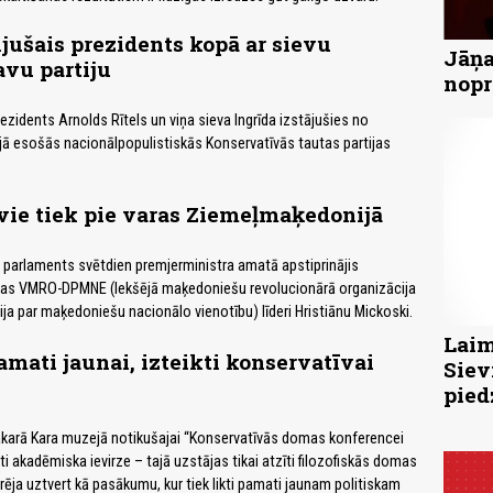
ijušais prezidents kopā ar sievu
Jāņa
vu partiju
nopr
rezidents Arnolds Rītels un viņa sieva Ingrīda izstājušies no
ā esošās nacionālpopulistiskās Konservatīvās tautas partijas
ie tiek pie varas Ziemeļmaķedonijā
parlaments svētdien premjerministra amatā apstiprinājis
ijas VMRO-DPMNE (Iekšējā maķedoniešu revolucionārā organizācija
ija par maķedoniešu nacionālo vienotību) līderi Hristiānu Mickoski.
Laim
pamati jaunai, izteikti konservatīvai
Siev
pied
vakarā Kara muzejā notikušajai “Konservatīvās domas konferencei
ti akadēmiska ievirze – tajā uzstājas tikai atzīti filozofiskās domas
varēja uztvert kā pasākumu, kur tiek likti pamati jaunam politiskam