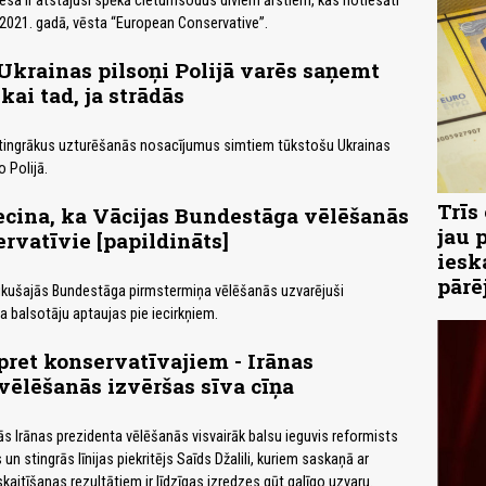
tiesa ir atstājusi spēkā cietumsodus diviem ārstiem, kas notiesāti
 2021. gadā, vēsta “European Conservative”.
Ukrainas pilsoņi Polijā varēs saņemt
kai tad, ja strādās
i stingrākus uzturēšanās nosacījumus simtiem tūkstošu Ukrainas
o Polijā.
Trīs
ecina, ka Vācijas Bundestāga vēlēšanās
jau 
rvatīvie [papildināts]
iesk
pārē
tikušajās Bundestāga pirmstermiņa vēlēšanās uzvarējuši
na balsotāju aptaujas pie iecirkņiem.
pret konservatīvajiem - Irānas
vēlēšanās izvēršas sīva cīņa
ās Irānas prezidenta vēlēšanās visvairāk balsu ieguvis reformists
 stingrās līnijas piekritējs Saīds Džalili, kuriem saskaņā ar
kaitīšanas rezultātiem ir līdzīgas izredzes gūt galīgo uzvaru.