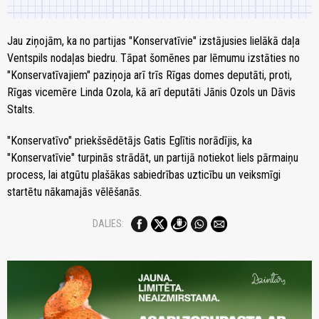
Jau ziņojām, ka no partijas "Konservatīvie" izstājusies lielākā daļa
Ventspils nodaļas biedru. Tāpat šomēnes par lēmumu izstāties no
"Konservatīvajiem" paziņoja arī trīs Rīgas domes deputāti, proti,
Rīgas vicemēre Linda Ozola, kā arī deputāti Jānis Ozols un Dāvis
Stalts.
"Konservatīvo" priekšsēdētājs Gatis Eglītis norādījis, ka
"Konservatīvie" turpinās strādāt, un partijā notiekot liels pārmaiņu
process, lai atgūtu plašākas sabiedrības uzticību un veiksmīgi
startētu nākamajās vēlēšanās.
DALIES: