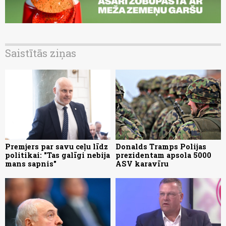
Saistītās ziņas
Premjers par savu ceļu līdz
Donalds Tramps Polijas
politikai: "Tas galīgi nebija
prezidentam apsola 5000
mans sapnis"
ASV karavīru