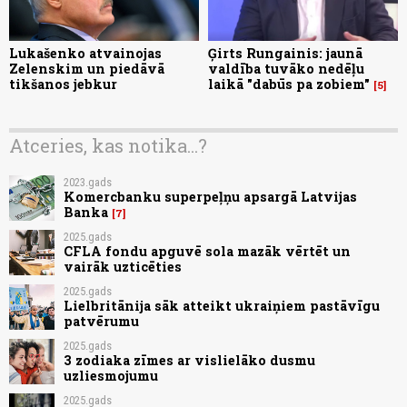
Lukašenko atvainojas
Ģirts Rungainis: jaunā
Zelenskim un piedāvā
valdība tuvāko nedēļu
tikšanos jebkur
laikā "dabūs pa zobiem"
5
Atceries, kas notika...?
2023.gads
Komercbanku superpeļņu apsargā Latvijas
Banka
7
2025.gads
CFLA fondu apguvē sola mazāk vērtēt un
vairāk uzticēties
2025.gads
Lielbritānija sāk atteikt ukraiņiem pastāvīgu
patvērumu
2025.gads
3 zodiaka zīmes ar vislielāko dusmu
uzliesmojumu
2025.gads