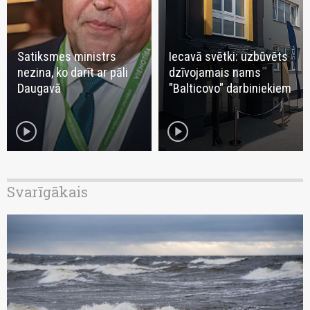
Satiksmes ministrs
Iecavā svētki: uzbūvēts
nezina, ko darīt ar pāli
dzīvojamais nams
Daugavā
"Balticovo" darbiniekiem
play_circle
play_circle
Svarīgākais