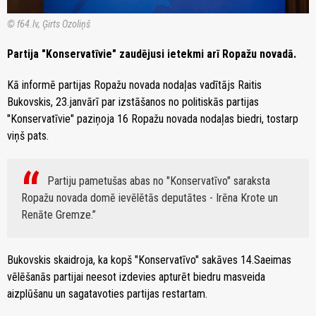
© f64.lv, Ģirts Ozoliņš
Partija "Konservatīvie" zaudējusi ietekmi arī Ropažu novadā.
Kā informē partijas Ropažu novada nodaļas vadītājs Raitis
Bukovskis, 23.janvārī par izstāšanos no politiskās partijas
"Konservatīvie" paziņoja 16 Ropažu novada nodaļas biedri, tostarp
viņš pats.
Partiju pametušas abas no "Konservatīvo" saraksta
Ropažu novada domē ievēlētās deputātes - Irēna Krote un
Renāte Gremze.
Bukovskis skaidroja, ka kopš "Konservatīvo" sakāves 14.Saeimas
vēlēšanās partijai neesot izdevies apturēt biedru masveida
aizplūšanu un sagatavoties partijas restartam.