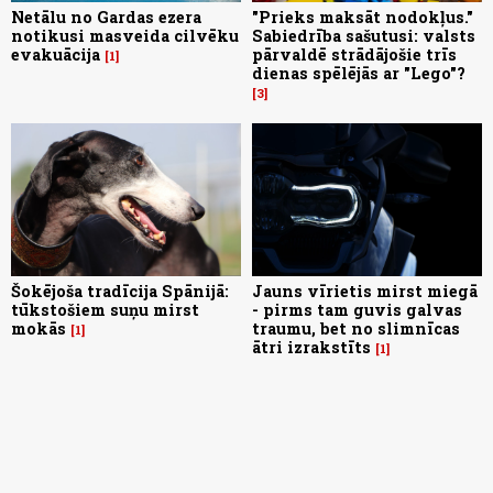
Netālu no Gardas ezera
"Prieks maksāt nodokļus."
notikusi masveida cilvēku
Sabiedrība sašutusi: valsts
evakuācija
pārvaldē strādājošie trīs
1
dienas spēlējās ar "Lego"?
3
Šokējoša tradīcija Spānijā:
Jauns vīrietis mirst miegā
tūkstošiem suņu mirst
- pirms tam guvis galvas
mokās
traumu, bet no slimnīcas
1
ātri izrakstīts
1