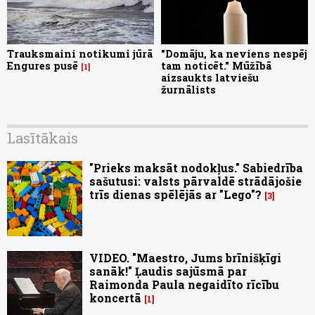
Trauksmaini notikumi jūrā
"Domāju, ka neviens nespēj
Engures pusē
tam noticēt." Mūžībā
1
aizsaukts latviešu
žurnālists
Lasītākais
"Prieks maksāt nodokļus." Sabiedrība
sašutusi: valsts pārvaldē strādājošie
trīs dienas spēlējās ar "Lego"?
3
VIDEO. "Maestro, Jums brīnišķīgi
sanāk!" Ļaudis sajūsmā par
Raimonda Paula negaidīto rīcību
koncertā
1