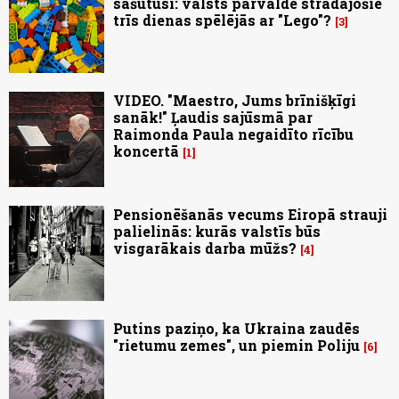
sašutusi: valsts pārvaldē strādājošie
trīs dienas spēlējās ar "Lego"?
3
VIDEO. "Maestro, Jums brīnišķīgi
sanāk!" Ļaudis sajūsmā par
Raimonda Paula negaidīto rīcību
koncertā
1
Pensionēšanās vecums Eiropā strauji
palielinās: kurās valstīs būs
visgarākais darba mūžs?
4
Putins paziņo, ka Ukraina zaudēs
"rietumu zemes", un piemin Poliju
6