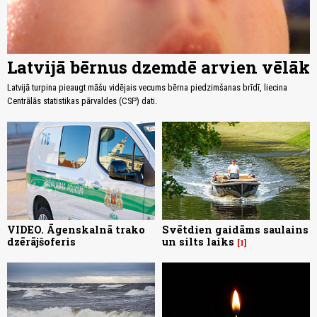
Latvijā bērnus dzemdē arvien vēlāk
Latvijā turpina pieaugt māšu vidējais vecums bērna piedzimšanas brīdī, liecina
Centrālās statistikas pārvaldes (CSP) dati.
VIDEO. Āgenskalnā trako
Svētdien gaidāms saulains
dzērājšoferis
un silts laiks
1