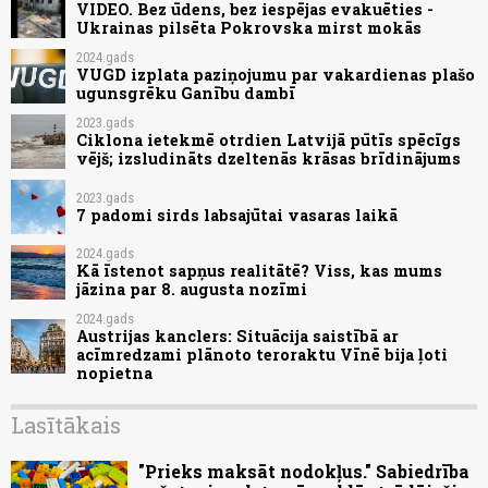
VIDEO. Bez ūdens, bez iespējas evakuēties -
Ukrainas pilsēta Pokrovska mirst mokās
2024.gads
VUGD izplata paziņojumu par vakardienas plašo
ugunsgrēku Ganību dambī
2023.gads
Ciklona ietekmē otrdien Latvijā pūtīs spēcīgs
vējš; izsludināts dzeltenās krāsas brīdinājums
2023.gads
7 padomi sirds labsajūtai vasaras laikā
2024.gads
Kā īstenot sapņus realitātē? Viss, kas mums
jāzina par 8. augusta nozīmi
2024.gads
Austrijas kanclers: Situācija saistībā ar
acīmredzami plānoto teroraktu Vīnē bija ļoti
nopietna
Lasītākais
"Prieks maksāt nodokļus." Sabiedrība