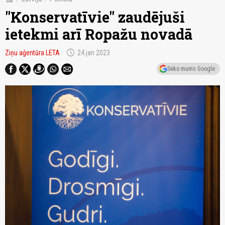
"Konservatīvie" zaudējuši
ietekmi arī Ropažu novadā
schedule
Ziņu aģentūra LETA
24.jan 2023
Seko mums Google