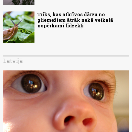
Triks, kas atbrīvos dārzu no
gliemežiem ātrāk nekā veikalā
nopērkami līdzekļi
Latvijā