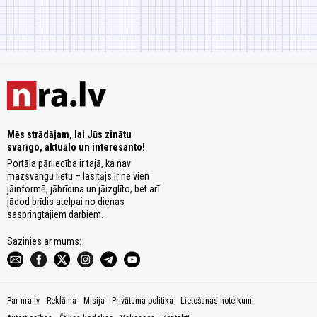
Mēs strādājam, lai Jūs zinātu
svarīgo, aktuālo un interesanto!
Portāla pārliecība ir tajā, ka nav
mazsvarīgu lietu – lasītājs ir ne vien
jāinformē, jābrīdina un jāizglīto, bet arī
jādod brīdis atelpai no dienas
saspringtajiem darbiem.
Sazinies ar mums:
Par nra.lv
Reklāma
Misija
Privātuma politika
Lietošanas noteikumi