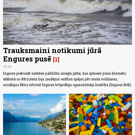
Trauksmaini notikumi jūrā
Engures pusē
1
19:14
Engures piekrastē sestdien palīdzība sniegta jahtai, kas aptuveni piecu kilometru
attālumā no Bērzciema bija zaudējusi vadības spējas pēc masta nolūšanas,
sociālajos tīklos informē Engures brīvprātīgo ugunsdzēsēju biedrība (Engures BUB).