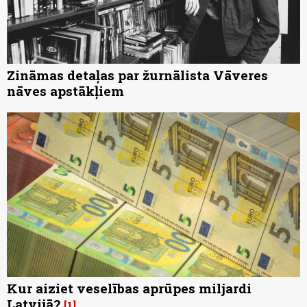
Zināmas detaļas par žurnālista Vāveres
nāves apstākļiem
Kur aiziet veselības aprūpes miljardi
Latvijā?
1