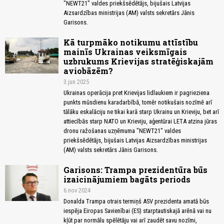
"NEWT21" valdes priekšsēdētājs, bijušais Latvijas
Aizsardzības ministrijas (AM) valsts sekretārs Jānis
Garisons.
Kā turpmāko notikumu attīstību
mainīs Ukrainas veiksmīgais
uzbrukums Krievijas stratēģiskajām
aviobāzēm?
3.jun 2025
Ukrainas operācija pret Krievijas lidlaukiem ir pagrieziena
punkts mūsdienu karadarbībā, tomēr notikušais nozīmē arī
tālāku eskalāciju ne tikai karā starp Ukrainu un Krieviju, bet arī
attiecībās starp NATO un Krieviju, aģentūrai LETA atzina jūras
dronu ražošanas uzņēmuma "NEWT21" valdes
priekšsēdētājs, bijušais Latvijas Aizsardzības ministrijas
(AM) valsts sekretārs Jānis Garisons.
Garisons: Trampa prezidentūra būs
izaicinājumiem bagāts periods
6.nov 2024
Donalda Trampa otrais termiņš ASV prezidenta amatā būs
iespēja Eiropas Savienībai (ES) starptautiskajā arēnā vai nu
kļūt par normālu spēlētāju vai arī zaudēt savu nozīmi,