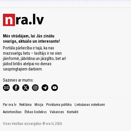
Mēs strādājam, lai Jūs zinātu
svarīgo, aktuālo un interesanto!
Portāla pārliecība ir tajā, ka nav
mazsvarīgu lietu – lasītājs ir ne vien
jāinformē, jābrīdina un jāizglīto, bet arī
jādod brīdis atelpai no dienas
saspringtajiem darbiem.
Sazinies ar mums:
Par nra.lv
Reklāma
Misija
Privātuma politika
Lietošanas noteikumi
Autortiesības
Ētikas kodekss
Vakances
Kontakti
Visas tiesības aizsargātas © nra.lv, 2026