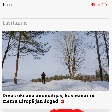
chevron_right
1.lapa
Nākamā
Lasītākais
Divas okeāna anomālijas, kas izmainīs
ziemu Eiropā jau šogad
2