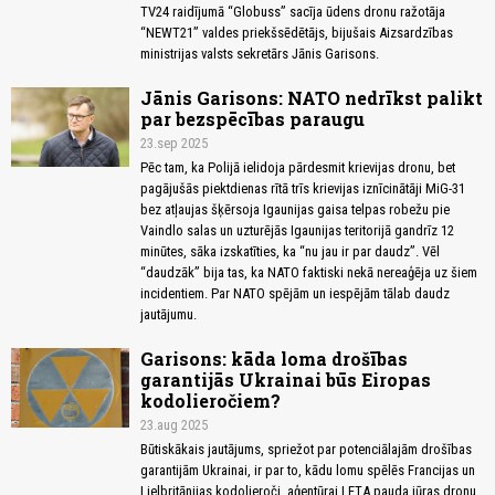
TV24 raidījumā “Globuss” sacīja ūdens dronu ražotāja
“NEWT21” valdes priekšsēdētājs, bijušais Aizsardzības
ministrijas valsts sekretārs Jānis Garisons.
Jānis Garisons: NATO nedrīkst palikt
par bezspēcības paraugu
23.sep 2025
Pēc tam, ka Polijā ielidoja pārdesmit krievijas dronu, bet
pagājušās piektdienas rītā trīs krievijas iznīcinātāji MiG-31
bez atļaujas šķērsoja Igaunijas gaisa telpas robežu pie
Vaindlo salas un uzturējās Igaunijas teritorijā gandrīz 12
minūtes, sāka izskatīties, ka “nu jau ir par daudz”. Vēl
“daudzāk” bija tas, ka NATO faktiski nekā nereaģēja uz šiem
incidentiem. Par NATO spējām un iespējām tālab daudz
jautājumu.
Garisons: kāda loma drošības
garantijās Ukrainai būs Eiropas
kodolieročiem?
23.aug 2025
Būtiskākais jautājums, spriežot par potenciālajām drošības
garantijām Ukrainai, ir par to, kādu lomu spēlēs Francijas un
Lielbritānijas kodolieroči, aģentūrai LETA pauda jūras dronu