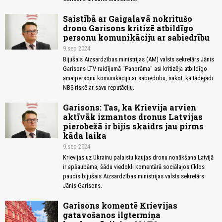
Saistībā ar Gaigalavā nokritušo
dronu Garisons kritizē atbildīgo
personu komunikāciju ar sabiedrību
9.sep 2024
Bijušais Aizsardzības ministrijas (AM) valsts sekretārs Jānis
Garisons LTV raidījumā "Panorāma" asi kritizēja atbildīgo
amatpersonu komunikāciju ar sabiedrību, sakot, ka tādējādi
NBS riskē ar savu reputāciju.
Garisons: Tas, ka Krievija arvien
aktīvāk izmantos dronus Latvijas
pierobežā ir bijis skaidrs jau pirms
kāda laika
9.sep 2024
Krievijas uz Ukrainu palaistu kaujas dronu nonākšana Latvijā
ir apšaubāma, šādu viedokli komentārā sociālajos tīklos
paudis bijušais Aizsardzības ministrijas valsts sekretārs
Jānis Garisons.
Garisons komentē Krievijas
gatavošanos ilgtermiņa