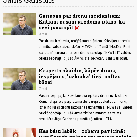
Jānis Garisons
Garisons par dronu incidentiem:
Katram pašam jāizdomā plāns, kā
sevi pasargāt
4
8.mai
Par dronu incidentu, reaģēšanas plāniem, Krievijas agresiju
un mūsu valsts aizsardzību – TV24 raidījumā “Nedēļa. Post
scriptum” saruna ar ūdens dronu ražotāja “NEWT21” valdes
priekšsēdētāju, bijušo ĀM valsts sekretāru Jāni Garisonu.
Eksperts skaidro, kāpēc drons,
iespējams, "uzbruka" tieši naftas
bāzei
7.mai
Pastāv iespēja, ka Rēzeknē avarējušais drons naftas bāzi
Komunālajā ielā pārpratuma dēļ varēja uzskatīt par mērķi,
izriet no jūras dronu ražošanas uzņēmuma "NEWT21" valdes
priekšsēdētāja, bijušā Aizsardzības ministrijas valsts
sekretāra Jāņa Garisona paustā aģentūrai LETA.
Kas būtu labāk – zobenu pavicināt
virs Sprūda galvas vai mainīt valsts