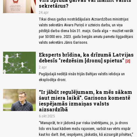
sekretārus?
24.apr
Tikai divus gadus nostrādājušais Aizsardzības ministrijas
valsts sekretārs Aivars Puriņš ir uzteicis darbu, un viņa
pēdējā darba diena būs 31. maijs. Gada alga – mazliet vairāk
par 50 000 eiro. 2023. gada beigās amatu pameta ilggadējais
valsts sekretārs Jānis Garisons.
Eksperts brīdina, ka drīzumā Latvijas
debesīs "redzēsim [dronu] spietus"
2
2.apr
Pagājušajā nedēļā visās trijās Baltijas valstīs ielidoja un
eksplodēja droni.
“Ir jābūt regulējumam, ka mēs sākam
šaut miera laikā”. Garisons komentē
iespējamās izmaiņas valsts
aizsardzībā
6.okt 2025
“Manuprāt, te ir jādomā par riska izvērtējumu, jo, ja drons
lido virs kaut kādiem mežu rajoniem, varbūt nav vērts vispār
kaut ko darīt. Bet, iespējams, jāskatās, kā aizsargāt pilsētas,”