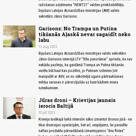
ražošanas uzņēmuma "NEWT21" valdes priekšsēdētājs,
bijušais Latvijas Aizsardzības ministrijas (AM) valsts
sekretārs Jānis Garisons.
Garisons: No Trampa un Putina
tikšanās Aļaskā nevar sagaidīt neko
labu
12.aug 2025
Bijušais Latvijas Aizsardzības ministrijas valsts sekretārs
Jānis Garisons intervijā LTV "Rīta panorāmai" sprieda, ka nav
nekādu pazīmju, ka gaidāmā Trampa un Putina tikšanās
varētu būt kaut kas pozitīvs, jo Putinam izdevies ļoti
manipulēt ar ASV, un no sākotnējā uguns pārtraukšanas
mērķa sarunas ir pārvirzījušās uz kaut kādiem miera
noteikumiem.
Jūras droni – Krievijas jaunais
ierocis Baltijā
30.jūl 2025
Krievija tuvākajā laikā intensīvi sāks izmantot dronus jūrā - ne
tikai diversijas operācijām, bet arī, iespējams, lai pavadītu
naftas produktu pārvadāšanā izmantojamos "ēnu flotes"