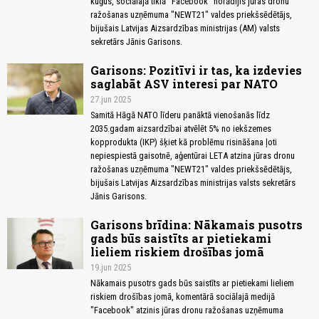
kuģus, sociālajā tīklā "Facebook" norādījis jūras dronu
ražošanas uzņēmuma "NEWT21" valdes priekšsēdētājs,
bijušais Latvijas Aizsardzības ministrijas (AM) valsts
sekretārs Jānis Garisons.
Garisons: Pozitīvi ir tas, ka izdevies
saglabāt ASV interesi par NATO
27.jun 2025
Samitā Hāgā NATO līderu panāktā vienošanās līdz
2035.gadam aizsardzībai atvēlēt 5% no iekšzemes
kopprodukta (IKP) šķiet kā problēmu risināšana ļoti
nepiespiestā gaisotnē, aģentūrai LETA atzina jūras dronu
ražošanas uzņēmuma "NEWT21" valdes priekšsēdētājs,
bijušais Latvijas Aizsardzības ministrijas valsts sekretārs
Jānis Garisons.
Garisons brīdina: Nākamais pusotrs
gads būs saistīts ar pietiekami
lieliem riskiem drošības jomā
19.jun 2025
Nākamais pusotrs gads būs saistīts ar pietiekami lieliem
riskiem drošības jomā, komentārā sociālajā medijā
"Facebook" atzinis jūras dronu ražošanas uzņēmuma