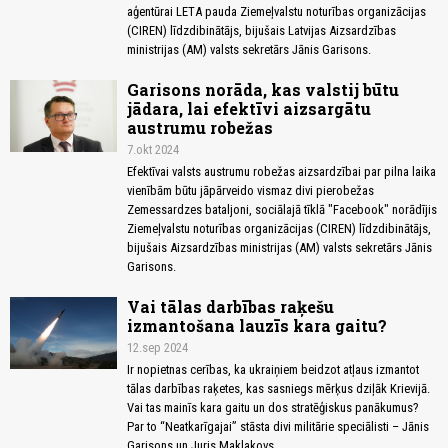
aģentūrai LETA pauda Ziemeļvalstu noturības organizācijas
(CIREN) līdzdibinātājs, bijušais Latvijas Aizsardzības
ministrijas (AM) valsts sekretārs Jānis Garisons.
Garisons norāda, kas valstij būtu
jādara, lai efektīvi aizsargātu
austrumu robežas
7.okt 2024
Efektīvai valsts austrumu robežas aizsardzībai par pilna laika
vienībām būtu jāpārveido vismaz divi pierobežas
Zemessardzes bataljoni, sociālajā tīklā "Facebook" norādījis
Ziemeļvalstu noturības organizācijas (CIREN) līdzdibinātājs,
bijušais Aizsardzības ministrijas (AM) valsts sekretārs Jānis
Garisons.
Vai tālas darbības raķešu
izmantošana lauzīs kara gaitu?
12.sep 2024
Ir nopietnas cerības, ka ukraiņiem beidzot atļaus izmantot
tālas darbības raķetes, kas sasniegs mērķus dziļāk Krievijā.
Vai tas mainīs kara gaitu un dos stratēģiskus panākumus?
Par to “Neatkarīgajai” stāsta divi militārie speciālisti – Jānis
Garisons un Juris Maklakovs.