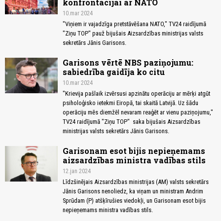
konfrontācijai ar NATO
10.mar 2024
"Viņiem ir vajadzīga pretstāvēšana NATO," TV24 raidījumā
"Ziņu TOP" pauž bijušais Aizsardzības ministrijas valsts
sekretārs Jānis Garisons.
Garisons vērtē NBS paziņojumu:
sabiedrība gaidīja ko citu
10.mar 2024
"Krievija pašlaik izvērsusi apzinātu operāciju ar mērķi atgūt
psiholoģisko ietekmi Eiropā, tai skaitā Latvijā. Uz šādu
operāciju mēs diemžēl nevaram reaģēt ar vienu paziņojumu,"
TV24 raidījumā "Ziņu TOP" saka bijušais Aizsardzības
ministrijas valsts sekretārs Jānis Garisons.
Garisonam esot bijis nepieņemams
aizsardzības ministra vadības stils
12.jan 2024
Līdzšinējais Aizsardzības ministrijas (AM) valsts sekretārs
Jānis Garisons nenoliedz, ka viņam un ministram Andrim
Sprūdam (P) atšķīrušies viedokļi, un Garisonam esot bijis
nepieņemams ministra vadības stils.