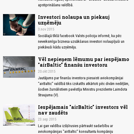
apstiprināšanu valdībā.
Investori nolaupa un piekauj
uzņēmēju
3.nov 2015
Sociālajā tīklā facebook Valsts policija informē, ka pēc
neveiksmīga biznesa uzsākšanas investori nolaupījuši un
piekāvuši kādu uzņēmēju.
Vēl nepieņem lēmumu par iespējamo
"airBaltic" finanšu investoru
20.okt 2015
Jautājums par finanšu investora piesaisti aviokompānijai
"airBaltic" valdībā tiks izskatīts atkārtoti pēc divām nedēļām,
šodien žurnālistiem pavēstīja Ministru prezidente Laimdota
Straujuma (V).
Iespējamais "airBaltic" investors vēl
nav zaudēts
23.sep 2015
Lai gan valdība izšķīrusies pārtraukt sadarbību ar
aviokompānijas "airBaltic" konsultantu kompāniju