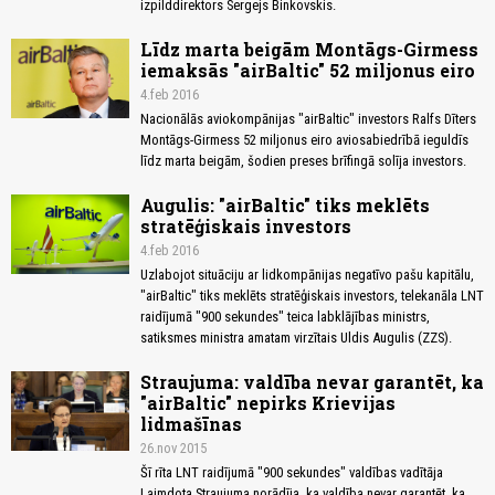
izpilddirektors Sergejs Binkovskis.
Līdz marta beigām Montāgs-Girmess
iemaksās "airBaltic" 52 miljonus eiro
4.feb 2016
Nacionālās aviokompānijas "airBaltic" investors Ralfs Dīters
Montāgs-Girmess 52 miljonus eiro aviosabiedrībā ieguldīs
līdz marta beigām, šodien preses brīfingā solīja investors.
Augulis: "airBaltic" tiks meklēts
stratēģiskais investors
4.feb 2016
Uzlabojot situāciju ar lidkompānijas negatīvo pašu kapitālu,
"airBaltic" tiks meklēts stratēģiskais investors, telekanāla LNT
raidījumā "900 sekundes" teica labklājības ministrs,
satiksmes ministra amatam virzītais Uldis Augulis (ZZS).
Straujuma: valdība nevar garantēt, ka
"airBaltic" nepirks Krievijas
lidmašīnas
26.nov 2015
Šī rīta LNT raidījumā "900 sekundes" valdības vadītāja
Laimdota Straujuma norādīja, ka valdība nevar garantēt, ka