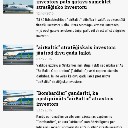
investors pats gatavs sameklēt
stratēģisko investoru
12.nov 2015
Tā kā lidsabiedrības "airBaltic" attīstība ir valdības akceptētā
finanšu investora Ralfa Dītera Montāga-Girmesa interesēs,
viņš esot gatavs aviokompānijai palīdzēt atrast arī stratēģisko
investoru.
"airBaltic" stratēģiskais investors
jāatrod divu gadu laikā
6.nov 2015
Valdība uzdevusi Satiksmes ministrijai (SM) sadarbībā ar AS
"Air Baltic Corporation" ("airBaltic") veikt nepieciešamās
darbības, lai ne vēlāk kā divu gadu laikā piesaistītu
"airBaltic" stratēģisko investoru.
"Bombardier" gandarīti, ka
apstiprināts "airBaltic" atrastais
investors
5.nov 2015
Kanādas lidmašīnu un vilcienu ražošanas uzņēmums
"Bombardier", ar kuru "airBaltic" noslēdzis līgumu par
lidmašīnu iegādi, apmierināts ar "airBaltic" atrastā investora