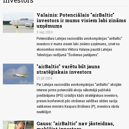
investors
Valainis: Potenciālais "airBaltic"
investors ir mums visiem labi zināms
uzņēmums
3.sep 2024
Potenciālais Latvijas nacionālās aviokompānijas "airBaltic"
investors ir mums visiem labi zināms uzņēmums, izriet no
ekonomikas ministra Viktora Valaiņa paustā Latvijas
Televīzijas raidījumā "Šodienas jautājums".
"airBaltic" varētu būt jauns
stratēģiskais investors
23.jūl 2024
Par Latvijas nacionālās aviokompānijas "airBaltic" akcijām
interesi pirms potenciālā akciju sākotnējā publiskā
piedāvājuma (IPO) izrādījis kāds stratēģiskais investors,
preses konferencē pēc otrdienas valdības sēdes sacīja
satiksmes ministrs Kaspars Briškens (P), investora vārdu
neatklājot.
Gauss: "airBaltic" nav jāsteidzas,
meklējot investoru