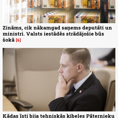
Zināms, cik nākamgad saņems deputāti un
ministri. Valsts iestādēs strādājošie būs
šokā
6
Kādas īsti bija tehniskās ķibeles Pāternieku