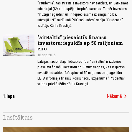
"Prudentia", tās atrastais investors nav zaudēts, un Satiksmes
ministrijai (SM) ir iespējas turpināt sarunas. Tomēr investors
"mūžīgi negaidīs" un ir nepieciešama izlēmīga rīcība,
intervijā LNT raidījumā "900 sekundes" sacīja "Prudentia"
vadītājs Kārlis Krastiņš.
"airBaltic" piesaistīs finanšu
investoru; ieguldīs ap 50 miljoniem
eiro
18.sep 2015
Latvijas nacionālajai lidsabiedrībai "airBaltic" ir izdevies
piesaistīt finanšu investoru no Rietumeiropas, kas ir gatavs
investēt lidsabiedrībā aptuveni 50 miljonus eiro, aģentūru
LETA informēja finanšu konsultāciju uzņēmuma "Prudentia"
valdes priekšsēdis Kārlis Krastiņš.
chevron_right
1.lapa
Nākamā
Lasītākais