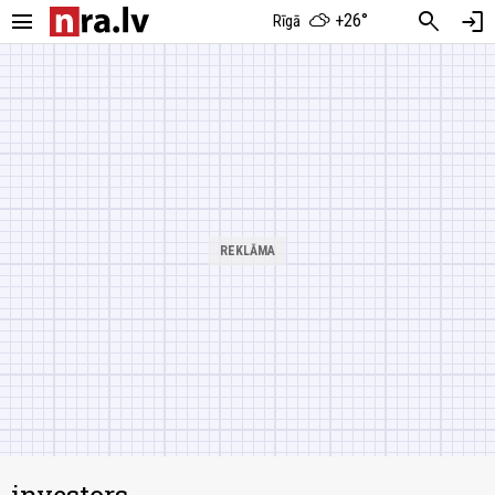
menu
search
login
+26°
Rīgā