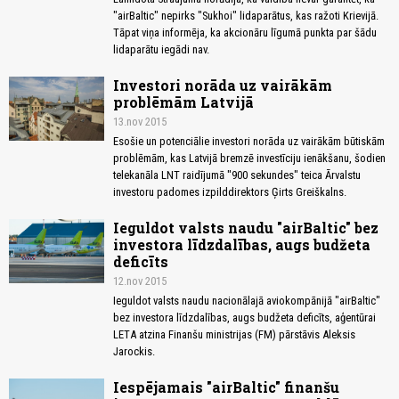
"airBaltic" nepirks "Sukhoi" lidaparātus, kas ražoti Krievijā.
Tāpat viņa informēja, ka akcionāru līgumā punkta par šādu
lidaparātu iegādi nav.
Investori norāda uz vairākām
problēmām Latvijā
13.nov 2015
Esošie un potenciālie investori norāda uz vairākām būtiskām
problēmām, kas Latvijā bremzē investīciju ienākšanu, šodien
telekanāla LNT raidījumā "900 sekundes" teica Ārvalstu
investoru padomes izpilddirektors Ģirts Greiškalns.
Ieguldot valsts naudu "airBaltic" bez
investora līdzdalības, augs budžeta
deficīts
12.nov 2015
Ieguldot valsts naudu nacionālajā aviokompānijā "airBaltic"
bez investora līdzdalības, augs budžeta deficīts, aģentūrai
LETA atzina Finanšu ministrijas (FM) pārstāvis Aleksis
Jarockis.
Iespējamais "airBaltic" finanšu