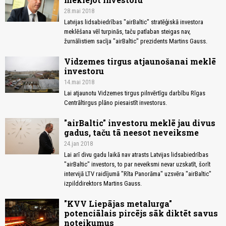
28.mai 2018
Latvijas lidsabiedrības "airBaltic" stratēģiskā investora
meklēšana vēl turpinās, taču patlaban steigas nav,
žurnālistiem sacīja "airBaltic" prezidents Martins Gauss.
Vidzemes tirgus atjaunošanai meklē
investoru
14.mai 2018
Lai atjaunotu Vidzemes tirgus pilnvērtīgu darbību Rīgas
Centrāltirgus plāno piesaistīt investorus.
"airBaltic" investoru meklē jau divus
gadus, taču tā neesot neveiksme
24.jan 2018
Lai arī divu gadu laikā nav atrasts Latvijas lidsabiedrības
"airBaltic" investors, to par neveiksmi nevar uzskatīt, šorīt
intervijā LTV raidījumā "Rīta Panorāma" uzsvēra "airBaltic"
izpilddirektors Martins Gauss.
"KVV Liepājas metalurga"
potenciālais pircējs sāk diktēt savus
noteikumus