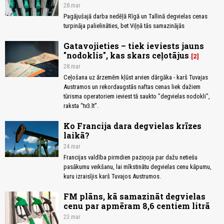
28.mar
Pagājušajā darba nedēļā Rīgā un Tallinā degvielas cenas
turpināja palielināties, bet Viļņā tās samazinājās
Gatavojieties – tiek ieviests jauns
"nodoklis", kas skars ceļotājus
2
28.mar
Ceļošana uz ārzemēm kļūst arvien dārgāka - karš Tuvajas
Austramos un rekordaugstās naftas cenas liek dažiem
tūrisma operatoriem ieviest tā saukto "degvielas nodokli",
raksta “tv3.lt”.
Ko Francija dara degvielas krīzes
laikā?
24.mar
Francijas valdība pirmdien paziņoja par dažu netiešu
pasākumu veikšanu, lai mīkstinātu degvielas cenu kāpumu,
kuru izraisījis karš Tuvajos Austrumos.
FM plāns, kā samazināt degvielas
cenu par apmēram 8,6 centiem litrā
23.mar