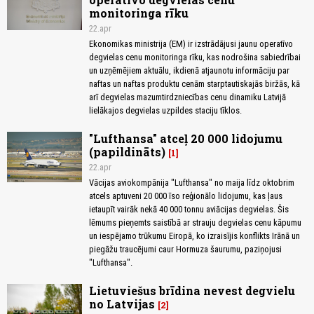
monitoringa rīku
22.apr
Ekonomikas ministrija (EM) ir izstrādājusi jaunu operatīvo
degvielas cenu monitoringa rīku, kas nodrošina sabiedrībai
un uzņēmējiem aktuālu, ikdienā atjaunotu informāciju par
naftas un naftas produktu cenām starptautiskajās biržās, kā
arī degvielas mazumtirdzniecības cenu dinamiku Latvijā
lielākajos degvielas uzpildes staciju tīklos.
"Lufthansa" atceļ 20 000 lidojumu
(papildināts)
1
22.apr
Vācijas aviokompānija "Lufthansa" no maija līdz oktobrim
atcels aptuveni 20 000 īso reģionālo lidojumu, kas ļaus
ietaupīt vairāk nekā 40 000 tonnu aviācijas degvielas. Šis
lēmums pieņemts saistībā ar strauju degvielas cenu kāpumu
un iespējamo trūkumu Eiropā, ko izraisījis konflikts Irānā un
piegāžu traucējumi caur Hormuza šaurumu, paziņojusi
"Lufthansa".
Lietuviešus brīdina nevest degvielu
no Latvijas
2