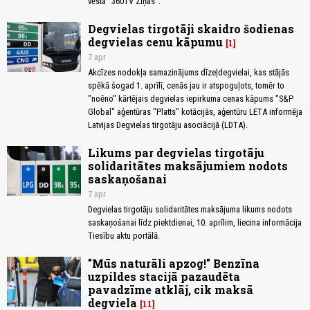
vēsta "360TV Ziņas".
Degvielas tirgotāji skaidro šodienas
degvielas cenu kāpumu
1
7.apr
Akcīzes nodokļa samazinājums dīzeļdegvielai, kas stājās
spēkā šogad 1. aprīlī, cenās jau ir atspoguļots, tomēr to
"noēno" kārtējais degvielas iepirkuma cenas kāpums "S&P
Global" aģentūras "Platts" kotācijās, aģentūru LETA informēja
Latvijas Degvielas tirgotāju asociācijā (LDTA).
Likums par degvielas tirgotāju
solidaritātes maksājumiem nodots
saskaņošanai
7.apr
Degvielas tirgotāju solidaritātes maksājuma likums nodots
saskaņošanai līdz piektdienai, 10. aprīlim, liecina informācija
Tiesību aktu portālā.
"Mūs naturāli apzog!" Benzīna
uzpildes stacijā pazaudēta
pavadzīme atklāj, cik maksā
degviela
11