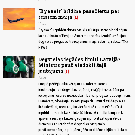
"Ryanair" brīdina pasažierus par
reisiem maijā
1
11.apr
“Ryanair” izpilddirektors Maikls O'Līrijs izteicis brīdinājumu,
ka notiekošais Tuvajos Austrumos varētu izraisīt aviācijas
degvielas piegādes traucējumus maija sākumā, raksta “Sky
News”.
Degvielas iegādes limiti Latvijā?
Ministrs pauž viedokli šajā
jautājumā
1
7.apr
Eiropā pēdējā laikā vērojama tendence noteikt
ierobežojumus degvielas iegādei, reaģējot uz bažām par
iespējamu resursu nepietiekamību vai piegāžu traucējumiem.
Piemēram, Slovēnijā ieviesti pagaidu limiti dīzeļdegvielas
tirdzniecībai, nosakot, ka vienā reizē automašīnā drīkst
iepildīt ne vairāk kā 30 līdz 50 litrus. Arī Lielbritānijā tiek
apsvērta iespēja krīzes gadījumā prioritizēt operatīvos
dienestus un ierobežot degvielas pieejamību
privātpersonām, ja piegāžu ķēžu problēmas kļūs kritiskas,