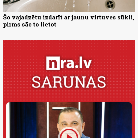
Šo vajadzētu izdarīt ar jaunu virtuves sūkli,
pirms sāc to lietot
play_circle