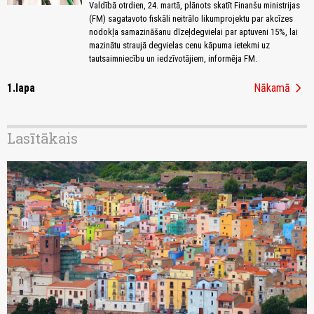
Valdībā otrdien, 24. martā, plānots skatīt Finanšu ministrijas
(FM) sagatavoto fiskāli neitrālo likumprojektu par akcīzes
nodokļa samazināšanu dīzeļdegvielai par aptuveni 15%, lai
mazinātu straujā degvielas cenu kāpuma ietekmi uz
tautsaimniecību un iedzīvotājiem, informēja FM.
chevron_right
1.lapa
Nākamā
Lasītākais