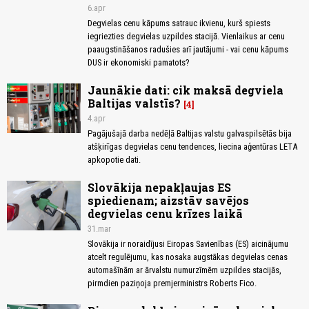
6.apr
Degvielas cenu kāpums satrauc ikvienu, kurš spiests
iegriezties degvielas uzpildes stacijā. Vienlaikus ar cenu
paaugstināšanos radušies arī jautājumi - vai cenu kāpums
DUS ir ekonomiski pamatots?
Jaunākie dati: cik maksā degviela
Baltijas valstīs?
4
4.apr
Pagājušajā darba nedēļā Baltijas valstu galvaspilsētās bija
atšķirīgas degvielas cenu tendences, liecina aģentūras LETA
apkopotie dati.
Slovākija nepakļaujas ES
spiedienam; aizstāv savējos
degvielas cenu krīzes laikā
31.mar
Slovākija ir noraidījusi Eiropas Savienības (ES) aicinājumu
atcelt regulējumu, kas nosaka augstākas degvielas cenas
automašīnām ar ārvalstu numurzīmēm uzpildes stacijās,
pirmdien paziņoja premjerministrs Roberts Fico.