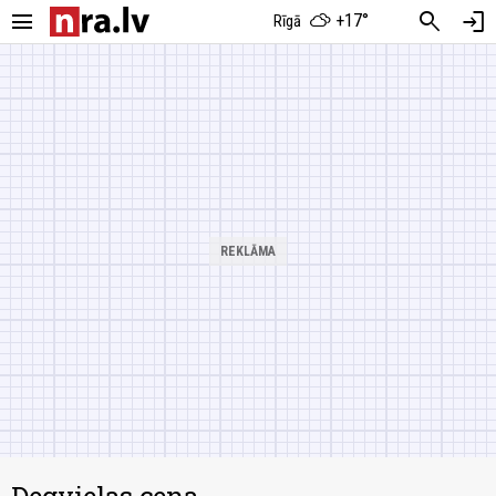
menu
search
login
+17°
Rīgā