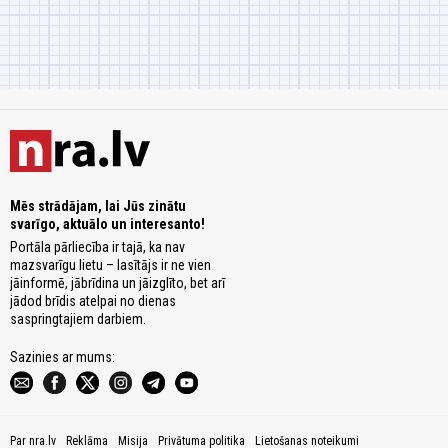
Mēs strādājam, lai Jūs zinātu
svarīgo, aktuālo un interesanto!
Portāla pārliecība ir tajā, ka nav
mazsvarīgu lietu – lasītājs ir ne vien
jāinformē, jābrīdina un jāizglīto, bet arī
jādod brīdis atelpai no dienas
saspringtajiem darbiem.
Sazinies ar mums:
Par nra.lv
Reklāma
Misija
Privātuma politika
Lietošanas noteikumi