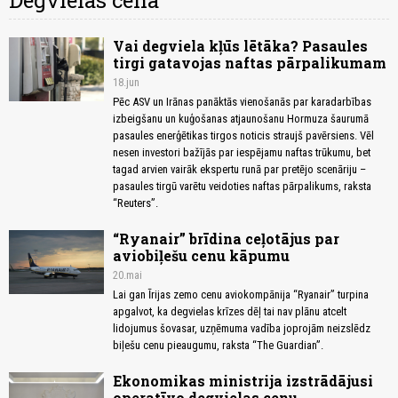
Degvielas cena
Vai degviela kļūs lētāka? Pasaules
tirgi gatavojas naftas pārpalikumam
18.jun
Pēc ASV un Irānas panāktās vienošanās par karadarbības
izbeigšanu un kuģošanas atjaunošanu Hormuza šaurumā
pasaules enerģētikas tirgos noticis straujš pavērsiens. Vēl
nesen investori bažījās par iespējamu naftas trūkumu, bet
tagad arvien vairāk ekspertu runā par pretējo scenāriju –
pasaules tirgū varētu veidoties naftas pārpalikums, raksta
“Reuters”.
“Ryanair” brīdina ceļotājus par
aviobiļešu cenu kāpumu
20.mai
Lai gan Īrijas zemo cenu aviokompānija “Ryanair” turpina
apgalvot, ka degvielas krīzes dēļ tai nav plānu atcelt
lidojumus šovasar, uzņēmuma vadība joprojām neizslēdz
biļešu cenu pieaugumu, raksta “The Guardian”.
Ekonomikas ministrija izstrādājusi
operatīvo degvielas cenu