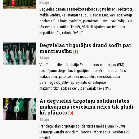
21.apr
Degvielas cenām sasniedzot rekordaugstu līmeni, iedzīvotāji
meklē veidus, kā ietaupīt naudu. Daudzi Lietuvas iedzīvotāji
dodas arī uz kaimiņvalstīm, piemēram, Latviju vai Poliju, kur
tās cena ir zemāka. Tomēr, šādi rīkojoties, var iekulties
nepatikšanās, raksta “tv3.lt”.
Degvielas tirgotājus draud sodīt par
mantrausību
1
14.apr
Valdība otrdien atbalstīja Ekonomikas ministrijas (EM)
rosinājumu degvielas tirgotājiem piemērot solidaritātes
maksājumu, ja to faktiskā mazumtirdzniecības cena
pārsniegs objektīvi aprēķināto orientējošo
mazumtirdzniecības cenu par vairāk nekā 3%.
Ar degvielas tirgotāju solidaritātes
maksājuma ieviešanu neies tik gludi
kā plānots
3
13.apr
Par degvielas tirgotāju solidaritātes maksājuma likumu
iesniegti vairāki iebildumi, liecina informācija Tiesību aktu
portālā.