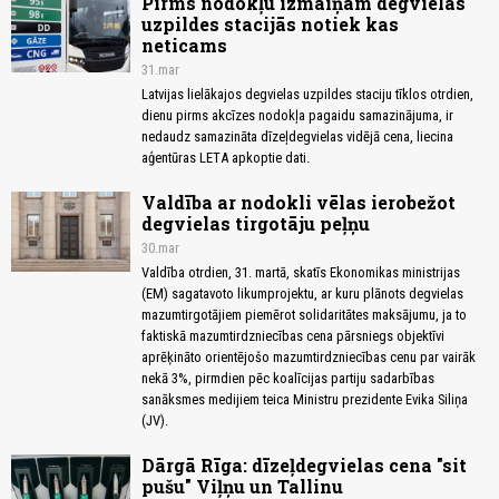
Pirms nodokļu izmaiņām degvielas
uzpildes stacijās notiek kas
neticams
31.mar
Latvijas lielākajos degvielas uzpildes staciju tīklos otrdien,
dienu pirms akcīzes nodokļa pagaidu samazinājuma, ir
nedaudz samazināta dīzeļdegvielas vidējā cena, liecina
aģentūras LETA apkoptie dati.
Valdība ar nodokli vēlas ierobežot
degvielas tirgotāju peļņu
30.mar
Valdība otrdien, 31. martā, skatīs Ekonomikas ministrijas
(EM) sagatavoto likumprojektu, ar kuru plānots degvielas
mazumtirgotājiem piemērot solidaritātes maksājumu, ja to
faktiskā mazumtirdzniecības cena pārsniegs objektīvi
aprēķināto orientējošo mazumtirdzniecības cenu par vairāk
nekā 3%, pirmdien pēc koalīcijas partiju sadarbības
sanāksmes medijiem teica Ministru prezidente Evika Siliņa
(JV).
Dārgā Rīga: dīzeļdegvielas cena "sit
pušu" Viļņu un Tallinu