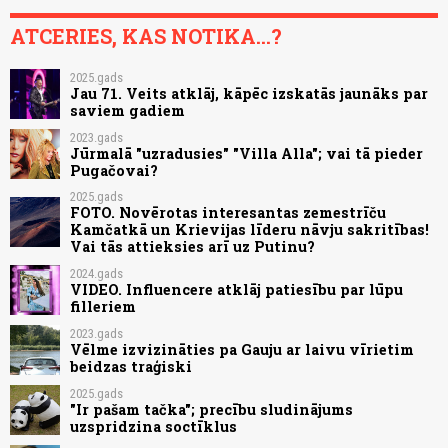
ATCERIES, KAS NOTIKA...?
2025.gads
Jau 71. Veits atklāj, kāpēc izskatās jaunāks par
saviem gadiem
2023.gads
Jūrmalā "uzradusies" "Villa Alla"; vai tā pieder
Pugačovai?
2025.gads
FOTO. Novērotas interesantas zemestrīču
Kamčatkā un Krievijas līderu nāvju sakritības!
Vai tās attieksies arī uz Putinu?
2024.gads
VIDEO. Influencere atklāj patiesību par lūpu
filleriem
2023.gads
Vēlme izvizināties pa Gauju ar laivu vīrietim
beidzas traģiski
2025.gads
"Ir pašam tačka"; precību sludinājums
uzspridzina soctīklus