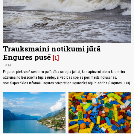
Trauksmaini notikumi jūrā
Engures pusē
1
19:14
Engures piekrastē sestdien palīdzība sniegta jahtai, kas aptuveni piecu kilometru
attālumā no Bērzciema bija zaudējusi vadības spējas pēc masta nolūšanas,
sociālajos tīklos informē Engures brīvprātīgo ugunsdzēsēju biedrība (Engures BUB).