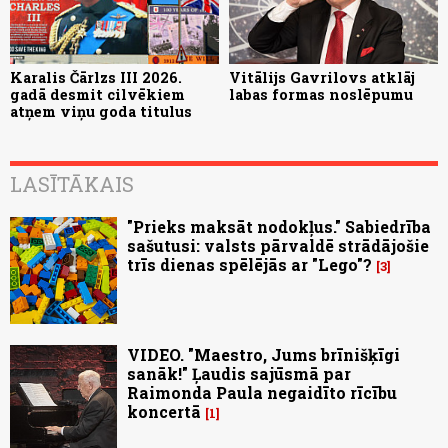
Karalis Čārlzs III 2026.
Vitālijs Gavrilovs atklāj
gadā desmit cilvēkiem
labas formas noslēpumu
atņem viņu goda titulus
LASĪTĀKAIS
"Prieks maksāt nodokļus." Sabiedrība
sašutusi: valsts pārvaldē strādājošie
trīs dienas spēlējās ar "Lego"?
3
VIDEO. "Maestro, Jums brīnišķīgi
sanāk!" Ļaudis sajūsmā par
Raimonda Paula negaidīto rīcību
koncertā
1