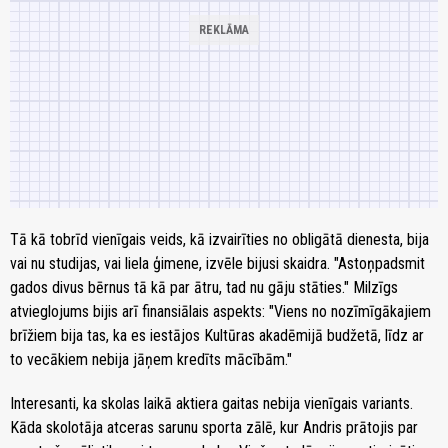
Tā kā tobrīd vienīgais veids, kā izvairīties no obligātā dienesta, bija
vai nu studijas, vai liela ģimene, izvēle bijusi skaidra. "Astoņpadsmit
gados divus bērnus tā kā par ātru, tad nu gāju stāties." Milzīgs
atvieglojums bijis arī finansiālais aspekts: "Viens no nozīmīgākajiem
brīžiem bija tas, ka es iestājos Kultūras akadēmijā budžetā, līdz ar
to vecākiem nebija jāņem kredīts mācībām."
Interesanti, ka skolas laikā aktiera gaitas nebija vienīgais variants.
Kāda skolotāja atceras sarunu sporta zālē, kur Andris prātojis par