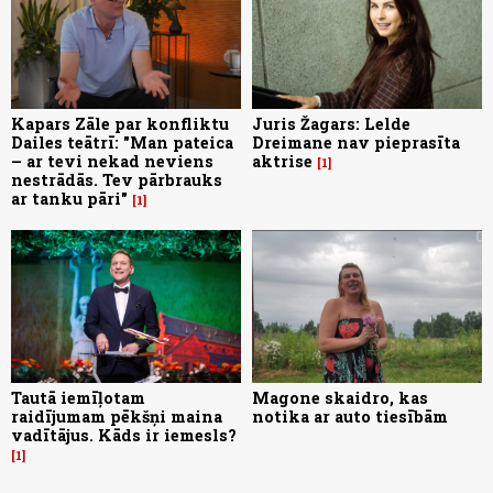
Kapars Zāle par konfliktu
Juris Žagars: Lelde
Dailes teātrī: "Man pateica
Dreimane nav pieprasīta
– ar tevi nekad neviens
aktrise
1
nestrādās. Tev pārbrauks
ar tanku pāri"
1
Tautā iemīļotam
Magone skaidro, kas
raidījumam pēkšņi maina
notika ar auto tiesībām
vadītājus. Kāds ir iemesls?
1