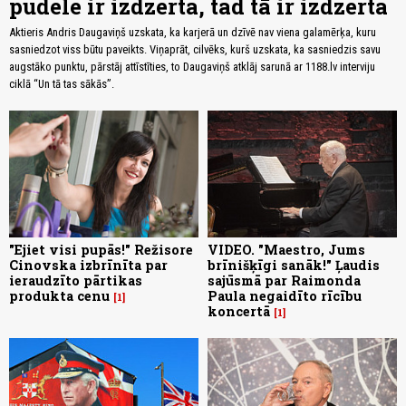
pudele ir izdzerta, tad tā ir izdzerta
Aktieris Andris Daugaviņš uzskata, ka karjerā un dzīvē nav viena galamērķa, kuru
sasniedzot viss būtu paveikts. Viņaprāt, cilvēks, kurš uzskata, ka sasniedzis savu
augstāko punktu, pārstāj attīstīties, to Daugaviņš atklāj sarunā ar 1188.lv interviju
ciklā “Un tā tas sākās”.
"Ejiet visi pupās!" Režisore
VIDEO. "Maestro, Jums
Cinovska izbrīnīta par
brīnišķīgi sanāk!" Ļaudis
ieraudzīto pārtikas
sajūsmā par Raimonda
produkta cenu
Paula negaidīto rīcību
1
koncertā
1