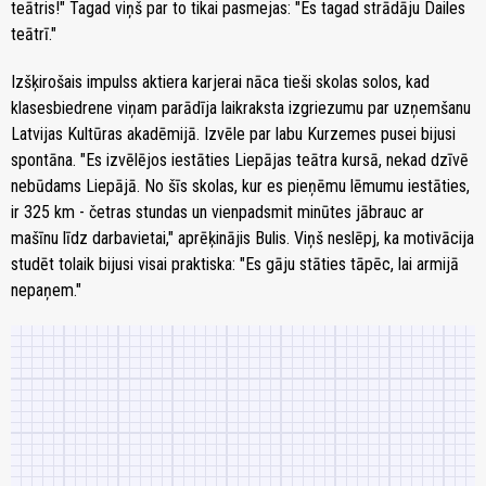
teātris!" Tagad viņš par to tikai pasmejas: "Es tagad strādāju Dailes
teātrī."
Izšķirošais impulss aktiera karjerai nāca tieši skolas solos, kad
klasesbiedrene viņam parādīja laikraksta izgriezumu par uzņemšanu
Latvijas Kultūras akadēmijā. Izvēle par labu Kurzemes pusei bijusi
spontāna. "Es izvēlējos iestāties Liepājas teātra kursā, nekad dzīvē
nebūdams Liepājā. No šīs skolas, kur es pieņēmu lēmumu iestāties,
ir 325 km - četras stundas un vienpadsmit minūtes jābrauc ar
mašīnu līdz darbavietai," aprēķinājis Bulis. Viņš neslēpj, ka motivācija
studēt tolaik bijusi visai praktiska: "Es gāju stāties tāpēc, lai armijā
nepaņem."