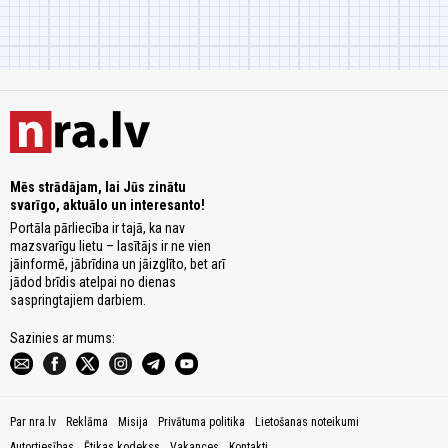
Mēs strādājam, lai Jūs zinātu
svarīgo, aktuālo un interesanto!
Portāla pārliecība ir tajā, ka nav
mazsvarīgu lietu – lasītājs ir ne vien
jāinformē, jābrīdina un jāizglīto, bet arī
jādod brīdis atelpai no dienas
saspringtajiem darbiem.
Sazinies ar mums:
Par nra.lv
Reklāma
Misija
Privātuma politika
Lietošanas noteikumi
Autortiesības
Ētikas kodekss
Vakances
Kontakti