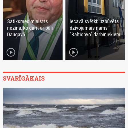
Satiksmes ministrs
Iecavā svētki: uzbūvēts
nezina, ko darīt ar pāli
dzīvojamais nams
Daugavā
"Balticovo" darbiniekiem
play_circle
play_circle
SVARĪGĀKAIS