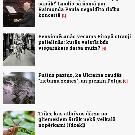
sanāk!" Ļaudis sajūsmā par
Raimonda Paula negaidīto rīcību
koncertā
1
Pensionēšanās vecums Eiropā strauji
palielinās: kurās valstīs būs
visgarākais darba mūžs?
4
Putins paziņo, ka Ukraina zaudēs
"rietumu zemes", un piemin Poliju
6
Triks, kas atbrīvos dārzu no
gliemežiem ātrāk nekā veikalā
nopērkami līdzekļi