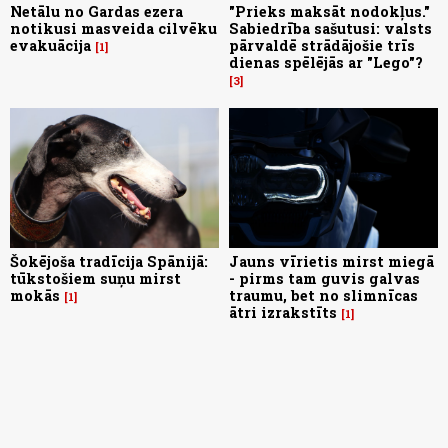
Netālu no Gardas ezera
"Prieks maksāt nodokļus."
notikusi masveida cilvēku
Sabiedrība sašutusi: valsts
evakuācija
pārvaldē strādājošie trīs
1
dienas spēlējās ar "Lego"?
3
Šokējoša tradīcija Spānijā:
Jauns vīrietis mirst miegā
tūkstošiem suņu mirst
- pirms tam guvis galvas
mokās
traumu, bet no slimnīcas
1
ātri izrakstīts
1