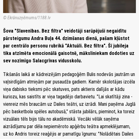
© Ekrānuzņēmums/1188.lv
Šova "Slavenības. Bez filtra" veidotāji sarūpējuši negaidītu
pārsteigumu Andra Buļa 44. dzimšanas dienā, pašam kļūstot
par centrālo personu rubrikā "Aktuāli. Bez filtra". Šī jubileja
tika atzīmēta emocionālā gaisotnē, māksliniekam dodoties uz
sev nozīmīgo Salacgrīvas vidusskolu.
Tikšanās laikā ar kādreizējām pedagoģēm Bulis nodevās jautrām un
vaļsirdīgām atmiņām par pusaudža gadiem. Kamēr skolotājas izcēla
viņa dabisko tieksmi pēc skatuves, pats aktieris dalījās ar kādu
kuriozu, kas saistīts ar viņa tagadējo darbavietu. "Lai skatītāji zina -
vienreiz mēs braucām uz Dailes teātri, uz izrādi. Mani paņēma Juglā
pēc basketbola spēles autobusā," stāsta jubilārs, pieminot, ka toreiz
vizuālais tēls bijis tālu no akadēmiskā. Vecāki vēlāk saņēma
aizrādījumu par dēla nepiemēroto apģērbu teātra apmeklējumam,
uz ko Andris toreiz reaģējis ar pamatīgu īgnumu: "Nolādētais Dailes