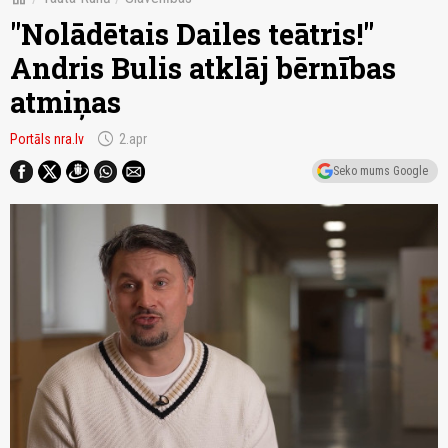
"Nolādētais Dailes teātris!"
Andris Bulis atklāj bērnības
atmiņas
schedule
Portāls nra.lv
2.apr
Seko mums Google