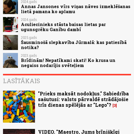
2024.gads
Annas Jansones vīrs viņas nāves izmeklēšanas
lietā pamana ko aplamu
2024.gads
Aculiecinieks stāsta baisas lietas par
ugunsgrēku Ganību dambī
2025.gads
Šausminošā slepkavība Jūrmalā: kas patiesībā
notika?
2023.gads
Brīdinām! Nepatīkami skati! Ko krusa un
negaiss nodarījis svēteļiem
LASĪTĀKAIS
"Prieks maksāt nodokļus." Sabiedrība
sašutusi: valsts pārvaldē strādājošie
trīs dienas spēlējās ar "Lego"?
3
VIDEO. "Maestro, Jums brīnišķīgi