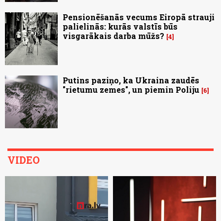
Pensionēšanās vecums Eiropā strauji
palielinās: kurās valstīs būs
visgarākais darba mūžs?
4
Putins paziņo, ka Ukraina zaudēs
"rietumu zemes", un piemin Poliju
6
VIDEO