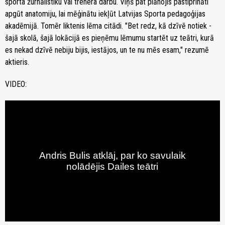
sporta žurnālistiku vai trenera darbu. Viņš pat plānojis pastiprināti
apgūt anatomiju, lai mēģinātu iekļūt Latvijas Sporta pedagoģijas
akadēmijā. Tomēr liktenis lēma citādi. "Bet redz, kā dzīvē notiek -
šajā skolā, šajā lokācijā es pieņēmu lēmumu startēt uz teātri, kurā
es nekad dzīvē nebiju bijis, iestājos, un te nu mēs esam," rezumē
aktieris.
VIDEO: