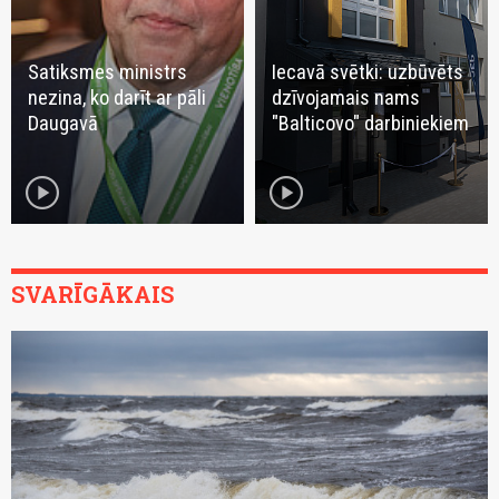
Satiksmes ministrs
Iecavā svētki: uzbūvēts
nezina, ko darīt ar pāli
dzīvojamais nams
Daugavā
"Balticovo" darbiniekiem
play_circle
play_circle
SVARĪGĀKAIS