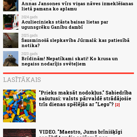
Annas Jansones vīrs viņas nāves izmeklēšanas
lietā pamana ko aplamu
2024.gads
Aculiecinieks stāsta baisas lietas par
ugunsgrēku Ganību dambī
2025.gads
Šausminošā slepkavība Jūrmalā: kas patiesībā
notika?
2023.gads
Brīdinām! Nepatīkami skati! Ko krusa un
negaiss nodarījis svēteļiem
LASĪTĀKAIS
"Prieks maksāt nodokļus." Sabiedrība
sašutusi: valsts pārvaldē strādājošie
trīs dienas spēlējās ar "Lego"?
2
VIDEO. "Maestro, Jums brīnišķīgi