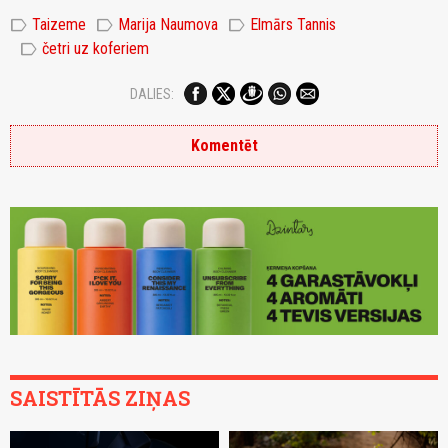
label
label
label
Taizeme
Marija Naumova
Elmārs Tannis
label
četri uz koferiem
DALIES:
Komentēt
SAISTĪTĀS ZIŅAS