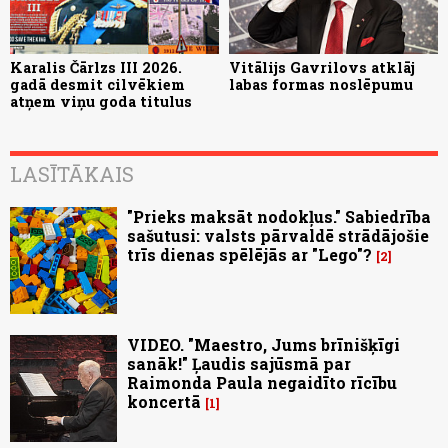
Karalis Čārlzs III 2026.
Vitālijs Gavrilovs atklāj
gadā desmit cilvēkiem
labas formas noslēpumu
atņem viņu goda titulus
LASĪTĀKAIS
"Prieks maksāt nodokļus." Sabiedrība
sašutusi: valsts pārvaldē strādājošie
trīs dienas spēlējās ar "Lego"?
2
VIDEO. "Maestro, Jums brīnišķīgi
sanāk!" Ļaudis sajūsmā par
Raimonda Paula negaidīto rīcību
koncertā
1