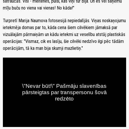
satraucās. Visi - meitenes, puiši, kas viņi tur bija. Un es vēl saņēmu
mīļu buču no viena vai vienas! No kāda!"
Turpretī Marija Naumova fotosesijā nepiedalījās. Viņas noskaņojumu
ietekmēja domas par to, kāda cena šiem cilvēkiem jāmaksā par
vizuālajām pārmaiņām un kādu ietekmi uz veselību atstāj plastiskās
operācijas: "Vismaz, cik es lasīju, šie cilvēki nedzīvo ilgi pēc tādām
operācijām, tā ka man bija skumji mazlietiņ."