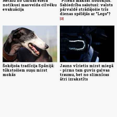
Netālu no Gardas ezera
"Prieks maksāt nodokļus."
notikusi masveida cilvēku
Sabiedrība sašutusi: valsts
evakuācija
pārvaldē strādājošie trīs
dienas spēlējās ar "Lego"?
2
Šokējoša tradīcija Spānijā:
Jauns vīrietis mirst miegā
tūkstošiem suņu mirst
- pirms tam guvis galvas
mokās
traumu, bet no slimnīcas
ātri izrakstīts