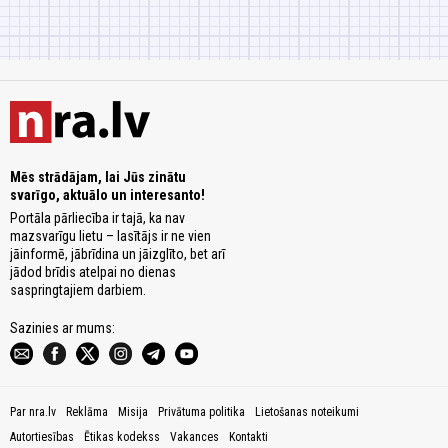
Mēs strādājam, lai Jūs zinātu
svarīgo, aktuālo un interesanto!
Portāla pārliecība ir tajā, ka nav
mazsvarīgu lietu – lasītājs ir ne vien
jāinformē, jābrīdina un jāizglīto, bet arī
jādod brīdis atelpai no dienas
saspringtajiem darbiem.
Sazinies ar mums:
Par nra.lv
Reklāma
Misija
Privātuma politika
Lietošanas noteikumi
Autortiesības
Ētikas kodekss
Vakances
Kontakti