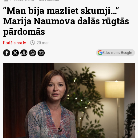
“Man bija mazliet skumji…”
Marija Naumova dalās rūgtās
pārdomās
schedule
Portāls nra.lv
20.mar
Seko mums Google