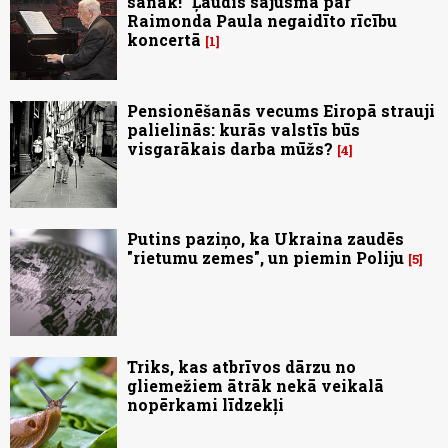
sanāk!" Ļaudis sajūsmā par
Raimonda Paula negaidīto rīcību
koncertā
1
Pensionēšanās vecums Eiropā strauji
palielinās: kurās valstīs būs
visgarākais darba mūžs?
4
Putins paziņo, ka Ukraina zaudēs
"rietumu zemes", un piemin Poliju
5
Triks, kas atbrīvos dārzu no
gliemežiem ātrāk nekā veikalā
nopērkami līdzekļi