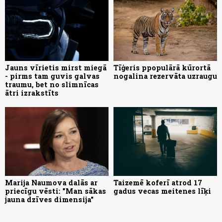
Jauns vīrietis mirst miegā
Tīģeris ppopulārā kūrortā
- pirms tam guvis galvas
nogalina rezervāta uzraugu
traumu, bet no slimnīcas
ātri izrakstīts
Marija Naumova dalās ar
Taizemē koferī atrod 17
priecīgu vēsti: "Man sākas
gadus vecas meitenes līķi
jauna dzīves dimensija"