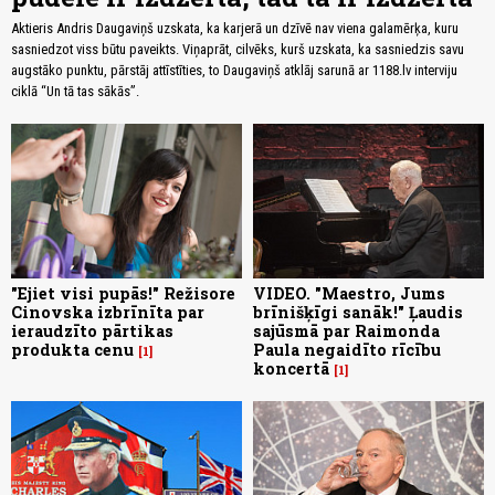
Aktieris Andris Daugaviņš uzskata, ka karjerā un dzīvē nav viena galamērķa, kuru
sasniedzot viss būtu paveikts. Viņaprāt, cilvēks, kurš uzskata, ka sasniedzis savu
augstāko punktu, pārstāj attīstīties, to Daugaviņš atklāj sarunā ar 1188.lv interviju
ciklā “Un tā tas sākās”.
"Ejiet visi pupās!" Režisore
VIDEO. "Maestro, Jums
Cinovska izbrīnīta par
brīnišķīgi sanāk!" Ļaudis
ieraudzīto pārtikas
sajūsmā par Raimonda
produkta cenu
Paula negaidīto rīcību
1
koncertā
1