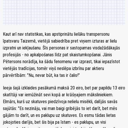
Kaut arī nav statistikas, kas apstiprinātu lielāku transpersonu
īpatsvaru Taizemē, vietējā sabiedrība pret viņiem izturas ar lielu
izpratni un iekļaušanu. Šīs personas ir sastopamas visdažādākajās
profesijās - no apkalpošanas līdz pat skaistumkopšanai. Jānis
Pētersons norādīja, ka šādu fenomenu var izprast, tikai iepazīstot
vietējās tradīcijas, tomēr viņš neslēpa izbrīnu par aktieru
pārvērtībām: "Nu, nevar būt, ka tas ir čalis!"
Ieeja šajā izklaides pasākumā maksā 20 eiro, bet par papildu 13 eiro
skatītāji var iemūžināt sevi kopā ar krāšņajiem māksliniekiem.
Elmārs, kurš uz skatuves piedzīvoja nelielu misēkli, dalījās savās
sajūtās: "Es nezināju, vai man baigi gribējās to iet darīt, bet mēs
gājām to darīt, un es paklupu uz skatuves. Es esmu tādas lietas
jokojoties darījis, bet šis bija pa īstam - es paklupu, un visi