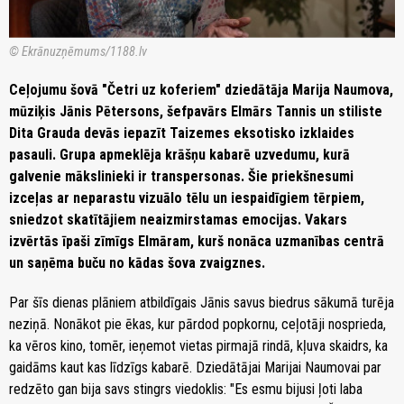
© Ekrānuzņēmums/1188.lv
Ceļojumu šovā "Četri uz koferiem" dziedātāja Marija Naumova,
mūziķis Jānis Pētersons, šefpavārs Elmārs Tannis un stiliste
Dita Grauda devās iepazīt Taizemes eksotisko izklaides
pasauli. Grupa apmeklēja krāšņu kabarē uzvedumu, kurā
galvenie mākslinieki ir transpersonas. Šie priekšnesumi
izceļas ar neparastu vizuālo tēlu un iespaidīgiem tērpiem,
sniedzot skatītājiem neaizmirstamas emocijas. Vakars
izvērtās īpaši zīmīgs Elmāram, kurš nonāca uzmanības centrā
un saņēma buču no kādas šova zvaigznes.
Par šīs dienas plāniem atbildīgais Jānis savus biedrus sākumā turēja
neziņā. Nonākot pie ēkas, kur pārdod popkornu, ceļotāji nosprieda,
ka vēros kino, tomēr, ieņemot vietas pirmajā rindā, kļuva skaidrs, ka
gaidāms kaut kas līdzīgs kabarē. Dziedātājai Marijai Naumovai par
redzēto gan bija savs stingrs viedoklis: "Es esmu bijusi ļoti laba