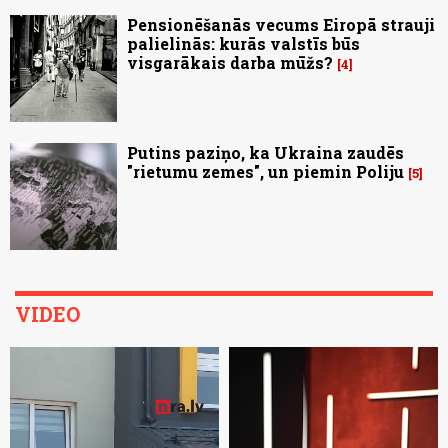
Pensionēšanās vecums Eiropā strauji
palielinās: kurās valstīs būs
visgarākais darba mūžs?
4
Putins paziņo, ka Ukraina zaudēs
"rietumu zemes", un piemin Poliju
5
VIDEO