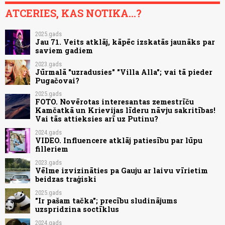
ATCERIES, KAS NOTIKA...?
2025.gads
Jau 71. Veits atklāj, kāpēc izskatās jaunāks par
saviem gadiem
2023.gads
Jūrmalā "uzradusies" "Villa Alla"; vai tā pieder
Pugačovai?
2025.gads
FOTO. Novērotas interesantas zemestrīču
Kamčatkā un Krievijas līderu nāvju sakritības!
Vai tās attieksies arī uz Putinu?
2024.gads
VIDEO. Influencere atklāj patiesību par lūpu
filleriem
2023.gads
Vēlme izvizināties pa Gauju ar laivu vīrietim
beidzas traģiski
2025.gads
"Ir pašam tačka"; precību sludinājums
uzspridzina soctīklus
2024.gads