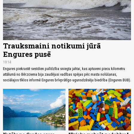
Trauksmaini notikumi jūrā
Engures pusē
19:14
Engures piekrastē sestdien palīdzība sniegta jahtai, kas aptuveni piecu kilometru
attālumā no Bērzciema bija zaudējusi vadības spējas pēc masta nolūšanas,
sociālajos tīklos informē Engures brīvprātīgo ugunsdzēsēju biedrība (Engures BUB).