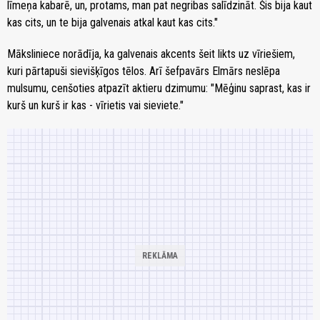
līmeņa kabarē, un, protams, man pat negribas salīdzināt. Šis bija kaut
kas cits, un te bija galvenais atkal kaut kas cits."
Māksliniece norādīja, ka galvenais akcents šeit likts uz vīriešiem,
kuri pārtapuši sievišķīgos tēlos. Arī šefpavārs Elmārs neslēpa
mulsumu, cenšoties atpazīt aktieru dzimumu: "Mēģinu saprast, kas ir
kurš un kurš ir kas - vīrietis vai sieviete."