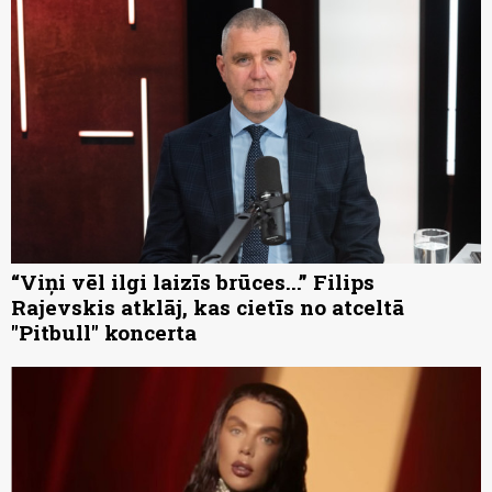
“Viņi vēl ilgi laizīs brūces...” Filips
Rajevskis atklāj, kas cietīs no atceltā
"Pitbull" koncerta