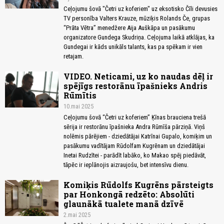
Ceļojumu šovā "Četri uz koferiem" uz eksotisko Čīli devusies
TV personība Valters Krauze, mūziķis Rolands Če, grupas
“Prāta Vētra” menedžere Aija Auškāpa un pasākumu
organizatore Gundega Skudriņa. Ceļojuma laikā atklājas, ka
Gundegai ir kāds unikāls talants, kas pa spēkam ir vien
retajam.
VIDEO. Neticami, uz ko naudas dēļ ir
spējīgs restorānu īpašnieks Andris
Rūmītis
10.mai 2025
Ceļojumu šovā “Četri uz koferiem” Ķīnas brauciena trešā
sērija ir restorānu īpašnieka Andra Rūmīša pārziņā. Viņš
nolēmis pārējiem - dziedātājai Katrīnai Gupalo, komiķim un
pasākumu vadītājam Rūdolfam Kugrēnam un dziedātājai
Inetai Rudzītei - parādīt labāko, ko Makao spēj piedāvāt,
tāpēc ir ieplānojis aizraujošu, bet intensīvu dienu.
Komiķis Rūdolfs Kugrēns pārsteigts
par Honkongā redzēto: Absolūti
glaunākā tualete manā dzīvē
2.mai 2025