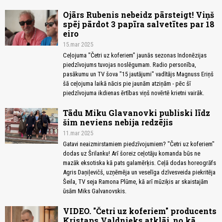
Ojārs Rubenis nebeidz pārsteigt! Viņš
spēj pārdot 3 papīra salvetītes par 18
eiro
15.mar 2025
Ceļojuma "Četri uz koferiem" jaunās sezonas Indonēzijas
piedzīvojums tuvojas noslēgumam. Radio personība,
pasākumu un TV šova "15 jautājumi" vadītājs Magnuss Eriņš
šā ceļojuma laikā nācis pie jaunām atziņām - pēc šī
piedzīvojuma ikdienas ērtības viņš novērtē krietni vairāk.
Tādu Miku Glavanovki publiski līdz
šim neviens nebija redzējis
11.mar 2025
Gatavi neaizmirstamiem piedzīvojumiem? "Četri uz koferiem"
dodas uz Šrilanku! Arī šoreiz ceļotāju komanda būs ne
mazāk eksotiska kā pats galamērķis. Ceļā dodas horeogrāfs
Agris Daņiļevičš, uzņēmēja un veselīga dzīvesveida piekritēja
Šeila, TV seja Ramona Plūme, kā arī mūziķis ar skaistajām
ūsām Miks Galvanovskis.
VIDEO. "Četri uz koferiem" producents
Kristaps Valdnieks atklāj, no kā