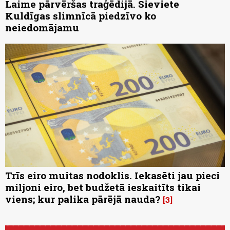
Laime pārvēršas traģēdijā. Sieviete
Kuldīgas slimnīcā piedzīvo ko
neiedomājamu
Trīs eiro muitas nodoklis. Iekasēti jau pieci
miljoni eiro, bet budžetā ieskaitīts tikai
viens; kur palika pārējā nauda?
3