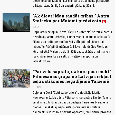
piezemēšanās Maiami, kur standarta dokumentu pārbaude
pārtapa stundām ilgā un saspringtā iztaujāšanā.
"Ak dievs! Man raudāt gribas!" Antra
Stafecka par Maiami piedzīvoto
3
5.apr
Populārais ceļojumu šovs “Četri uz koferiem” šoreiz aizvedis
dziedātāju Antru Stafecku, aktrisi Mariju Linarti, mūziķi Ralfu
Eilandu un radio personību Arti Volfu pāri okeānam, lai
izbaudītu ASV pilnā krāšņumā. Tikko nolaidušies Floridas
kūrortpilsētā Maiami, ceļotāji tūlīt pat saskārās ar pirmajiem
izaicinājumiem, kas saistīti ar vietējo transportu un
infrastruktūru.
"Par vēlu sapratu, uz kuru pusi mukt".
Filmēšanas grupa no Latvijas iekļūst
ceļu satiksmes negadījumā Taizemē
21.mar
Ceļojumu šovā “Četri uz koferiem” dziedātāja Marija
Naumova, mūziķis Jānis Pētersons, šefpavārs Elmārs Tannis
un stiliste Dita Grauda bauda pēdējās Taizemes brauciena
dienas. Lai skatītāji nepalaistu garām nevienu detaļu,
dalībniekus ik uz soļa pavada operatori, taču darba process