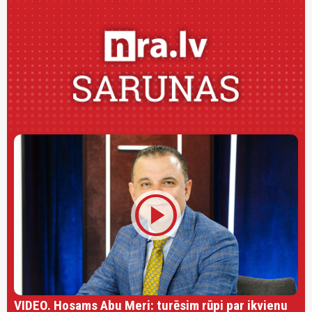
play_circle
VIDEO. Hosams Abu Meri: turēsim rūpi par ikvienu