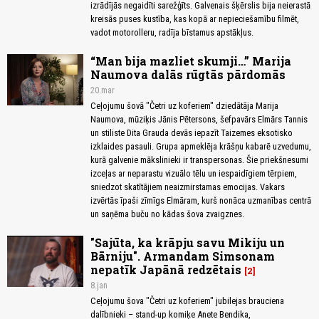
izrādījās negaidīti sarežģīts. Galvenais šķērslis bija neierastā
kreisās puses kustība, kas kopā ar nepieciešamību filmēt,
vadot motorolleru, radīja bīstamus apstākļus.
“Man bija mazliet skumji…” Marija
Naumova dalās rūgtās pārdomās
20.mar
Ceļojumu šovā "Četri uz koferiem" dziedātāja Marija
Naumova, mūziķis Jānis Pētersons, šefpavārs Elmārs Tannis
un stiliste Dita Grauda devās iepazīt Taizemes eksotisko
izklaides pasauli. Grupa apmeklēja krāšņu kabarē uzvedumu,
kurā galvenie mākslinieki ir transpersonas. Šie priekšnesumi
izceļas ar neparastu vizuālo tēlu un iespaidīgiem tērpiem,
sniedzot skatītājiem neaizmirstamas emocijas. Vakars
izvērtās īpaši zīmīgs Elmāram, kurš nonāca uzmanības centrā
un saņēma buču no kādas šova zvaigznes.
"Sajūta, ka krāpju savu Mikiju un
Bārniju". Armandam Simsonam
nepatīk Japānā redzētais
2
8.jan
Ceļojumu šova "Četri uz koferiem" jubilejas brauciena
dalībnieki – stand-up komiķe Anete Bendika,