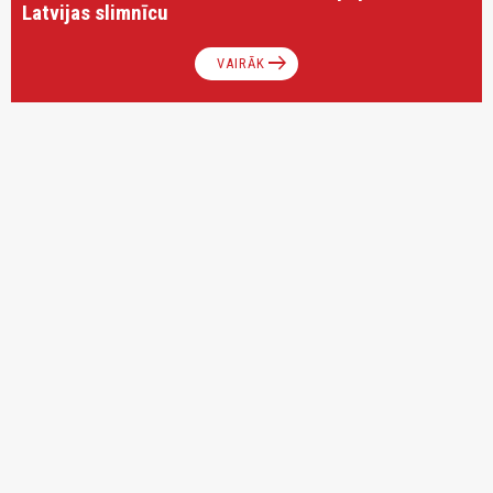
Latvijas slimnīcu
arrow_right_alt
VAIRĀK