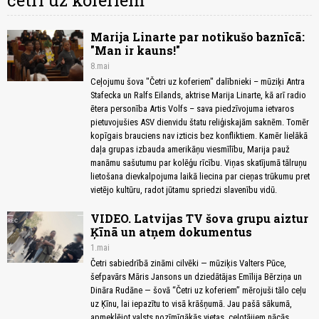
četri uz koferiem
Marija Linarte par notikušo baznīcā:
"Man ir kauns!"
8.mai
Ceļojumu šova "Četri uz koferiem" dalībnieki – mūziķi Antra
Stafecka un Ralfs Eilands, aktrise Marija Linarte, kā arī radio
ētera personība Artis Volfs – sava piedzīvojuma ietvaros
pietuvojušies ASV dienvidu štatu reliģiskajām saknēm. Tomēr
kopīgais brauciens nav izticis bez konfliktiem. Kamēr lielākā
daļa grupas izbauda amerikāņu viesmīlību, Marija pauž
manāmu sašutumu par kolēģu rīcību. Viņas skatījumā tālruņu
lietošana dievkalpojuma laikā liecina par cieņas trūkumu pret
vietējo kultūru, radot jūtamu spriedzi slavenību vidū.
VIDEO. Latvijas TV šova grupu aiztur
Ķīnā un atņem dokumentus
1.mai
Četri sabiedrībā zināmi cilvēki — mūziķis Valters Pūce,
šefpavārs Māris Jansons un dziedātājas Emīlija Bērziņa un
Dināra Rudāne — šovā “Četri uz koferiem” mērojuši tālo ceļu
uz Ķīnu, lai iepazītu to visā krāšņumā. Jau pašā sākumā,
apmeklējot valsts nozīmīgākās vietas, ceļotājiem nācās