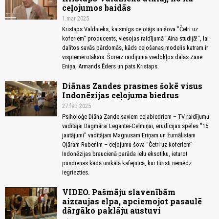
ceļojumos baidās
1.mar 2025
Kristaps Valdnieks, kaismīgs ceļotājs un šova "Četri uz
koferiem" producents, viesojas raidījumā "Aina studijā!", lai
dalītos savās pārdomās, kāds ceļošanas modelis katram ir
vispiemērotākais. Šoreiz raidījumā viedokļos dalās Zane
Eniņa, Armands Ēders un pats Kristaps.
Diānas Zandes prasmes šokē visus
Indonēzijas ceļojuma biedrus
27.feb 2025
Psiholoģe Diāna Zande saviem ceļabiedriem – TV raidījumu
vadītājai Dagmārai Legantei-Celmiņai, erudīcijas spēles "15
jautājumi" vadītājam Magnusam Eriņam un žurnālistam
Ojāram Rubenim – ceļojumu šova “Četri uz koferiem”
Indonēzijas braucienā parāda ielu eksotiku, ieturot
pusdienas kādā unikālā kafejnīcā, kur tūristi nemēdz
iegriezties.
VIDEO. Pašmāju slavenībām
aizraujas elpa, apciemojot pasaulē
dārgāko paklāju austuvi