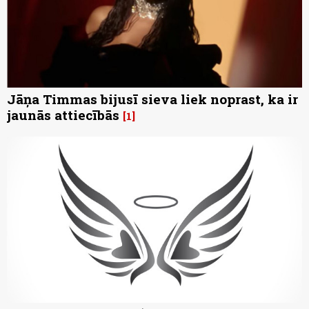
Jāņa Timmas bijusī sieva liek noprast, ka ir
jaunās attiecībās
1