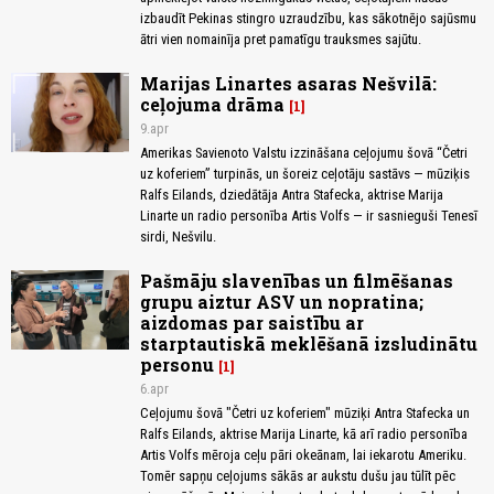
izbaudīt Pekinas stingro uzraudzību, kas sākotnējo sajūsmu
ātri vien nomainīja pret pamatīgu trauksmes sajūtu.
Marijas Linartes asaras Nešvilā:
ceļojuma drāma
1
9.apr
Amerikas Savienoto Valstu izzināšana ceļojumu šovā “Četri
uz koferiem” turpinās, un šoreiz ceļotāju sastāvs — mūziķis
Ralfs Eilands, dziedātāja Antra Stafecka, aktrise Marija
Linarte un radio personība Artis Volfs — ir sasnieguši Tenesī
sirdi, Nešvilu.
Pašmāju slavenības un filmēšanas
grupu aiztur ASV un nopratina;
aizdomas par saistību ar
starptautiskā meklēšanā izsludinātu
personu
1
6.apr
Ceļojumu šovā "Četri uz koferiem" mūziķi Antra Stafecka un
Ralfs Eilands, aktrise Marija Linarte, kā arī radio personība
Artis Volfs mēroja ceļu pāri okeānam, lai iekarotu Ameriku.
Tomēr sapņu ceļojums sākās ar aukstu dušu jau tūlīt pēc