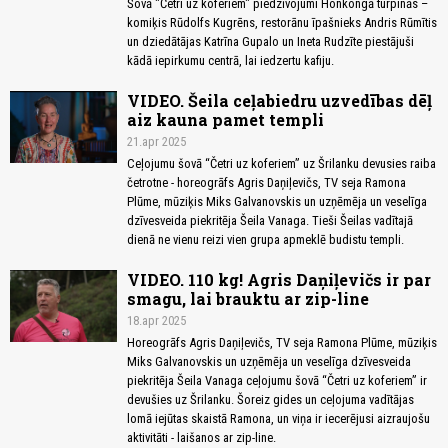
Šovā "Četri uz koferiem" piedzīvojumi Honkongā turpinās –
komiķis Rūdolfs Kugrēns, restorānu īpašnieks Andris Rūmītis
un dziedātājas Katrīna Gupalo un Ineta Rudzīte piestājuši
kādā iepirkumu centrā, lai iedzertu kafiju.
VIDEO. Šeila ceļabiedru uzvedības dēļ
aiz kauna pamet templi
21.apr 2025
Ceļojumu šovā “Četri uz koferiem” uz Šrilanku devusies raiba
četrotne - horeogrāfs Agris Daņiļevičs, TV seja Ramona
Plūme, mūziķis Miks Galvanovskis un uzņēmēja un veselīga
dzīvesveida piekritēja Šeila Vanaga. Tieši Šeilas vadītajā
dienā ne vienu reizi vien grupa apmeklē budistu templi.
VIDEO. 110 kg! Agris Daņiļevičs ir par
smagu, lai brauktu ar zip-line
18.apr 2025
Horeogrāfs Agris Daņiļevičs, TV seja Ramona Plūme, mūziķis
Miks Galvanovskis un uzņēmēja un veselīga dzīvesveida
piekritēja Šeila Vanaga ceļojumu šovā “Četri uz koferiem” ir
devušies uz Šrilanku. Šoreiz gides un ceļojuma vadītājas
lomā iejūtas skaistā Ramona, un viņa ir iecerējusi aizraujošu
aktivitāti - laišanos ar zip-line.