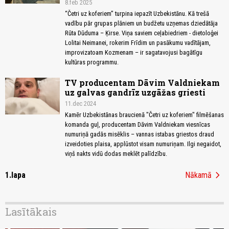
8.feb 2025
“Četri uz koferiem” turpina iepazīt Uzbekistānu. Kā trešā
vadību pār grupas plāniem un budžetu uzņemas dziedātāja
Rūta Dūduma – Ķirse. Viņa saviem ceļabiedriem - dietoloģei
Lolitai Neimanei, rokerim Frīdim un pasākumu vadītājam,
improvizatoam Kozmenam – ir sagatavojusi bagātīgu
kultūras programmu.
TV producentam Dāvim Valdniekam
uz galvas gandrīz uzgāžas griesti
11.dec 2024
Kamēr Uzbekistānas braucienā "Četri uz koferiem" filmēšanas
komanda guļ, producentam Dāvim Valdniekam viesnīcas
numuriņā gadās misēklis – vannas istabas griestos draud
izveidoties plaisa, applūstot visam numuriņam. Ilgi negaidot,
viņš nakts vidū dodas meklēt palīdzību.
chevron_right
1.lapa
Nākamā
Lasītākais