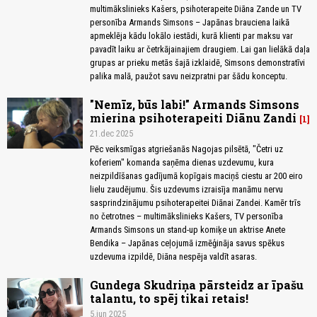
multimākslinieks Kašers, psihoterapeite Diāna Zande un TV
personība Armands Simsons – Japānas brauciena laikā
apmeklēja kādu lokālo iestādi, kurā klienti par maksu var
pavadīt laiku ar četrkājainajiem draugiem. Lai gan lielākā daļa
grupas ar prieku metās šajā izklaidē, Simsons demonstratīvi
palika malā, paužot savu neizpratni par šādu konceptu.
"Nemīz, būs labi!" Armands Simsons
mierina psihoterapeiti Diānu Zandi
1
21.dec 2025
Pēc veiksmīgas atgriešanās Nagojas pilsētā, "Četri uz
koferiem" komanda saņēma dienas uzdevumu, kura
neizpildīšanas gadījumā kopīgais maciņš ciestu ar 200 eiro
lielu zaudējumu. Šis uzdevums izraisīja manāmu nervu
sasprindzinājumu psihoterapeitei Diānai Zandei. Kamēr trīs
no četrotnes – multimākslinieks Kašers, TV personība
Armands Simsons un stand-up komiķe un aktrise Anete
Bendika – Japānas ceļojumā izmēģināja savus spēkus
uzdevuma izpildē, Diāna nespēja valdīt asaras.
Gundega Skudriņa pārsteidz ar īpašu
talantu, to spēj tikai retais!
5.jun 2025