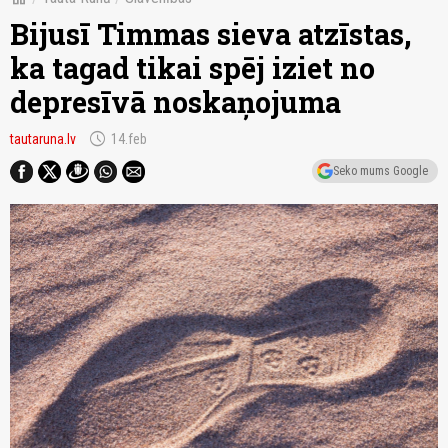
Bijusī Timmas sieva atzīstas,
ka tagad tikai spēj iziet no
depresīvā noskaņojuma
schedule
tautaruna.lv
14.feb
Seko mums Google