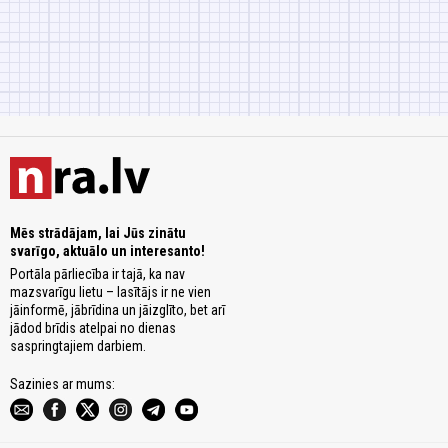
Mēs strādājam, lai Jūs zinātu
svarīgo, aktuālo un interesanto!
Portāla pārliecība ir tajā, ka nav
mazsvarīgu lietu – lasītājs ir ne vien
jāinformē, jābrīdina un jāizglīto, bet arī
jādod brīdis atelpai no dienas
saspringtajiem darbiem.
Sazinies ar mums: