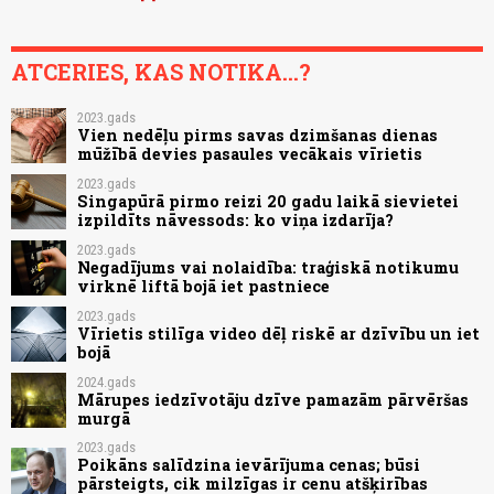
ATCERIES, KAS NOTIKA...?
2023.gads
Vien nedēļu pirms savas dzimšanas dienas
mūžībā devies pasaules vecākais vīrietis
2023.gads
Singapūrā pirmo reizi 20 gadu laikā sievietei
izpildīts nāvessods: ko viņa izdarīja?
2023.gads
Negadījums vai nolaidība: traģiskā notikumu
virknē liftā bojā iet pastniece
2023.gads
Vīrietis stilīga video dēļ riskē ar dzīvību un iet
bojā
2024.gads
Mārupes iedzīvotāju dzīve pamazām pārvēršas
murgā
2023.gads
Poikāns salīdzina ievārījuma cenas; būsi
pārsteigts, cik milzīgas ir cenu atšķirības