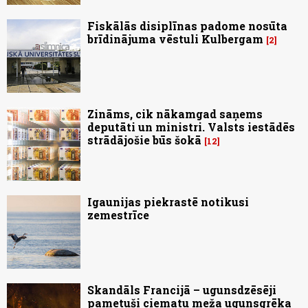
Fiskālās disiplīnas padome nosūta
brīdinājuma vēstuli Kulbergam
2
Zināms, cik nākamgad saņems
deputāti un ministri. Valsts iestādēs
strādājošie būs šokā
12
Igaunijas piekrastē notikusi
zemestrīce
Skandāls Francijā – ugunsdzēsēji
pametuši ciematu meža ugunsgrēka