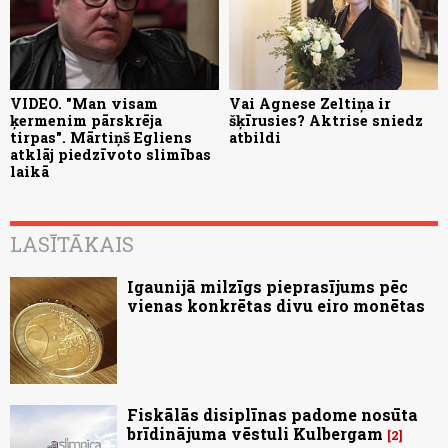
VIDEO. "Man visam
Vai Agnese Zeltiņa ir
ķermenim pārskrēja
šķīrusies? Aktrise sniedz
tirpas". Mārtiņš Egliens
atbildi
atklāj piedzīvoto slimības
laikā
LASĪTĀKAIS
Igaunijā milzīgs pieprasījums pēc
vienas konkrētas divu eiro monētas
Fiskālās disiplīnas padome nosūta
brīdinājuma vēstuli Kulbergam
2