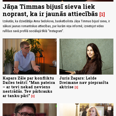
Jāņa Timmas bijusī sieva liek
noprast, ka ir jaunās attiecībās
1
Izskatās, ka dziedātāja Anna Sedokova, basketbolista Jāņa Timmas bijusī sieva, ir
sākusi jaunas romantiskas attiecības, par kurām viņa informē, izvietojot video
rullīšus savā profilā sociālajā tīklā “Instagram”.
Kapars Zāle par konfliktu
Juris Žagars: Lelde
Dailes teātrī: "Man pateica
Dreimane nav pieprasīta
– ar tevi nekad neviens
aktrise
1
nestrādās. Tev pārbrauks
ar tanku pāri"
1