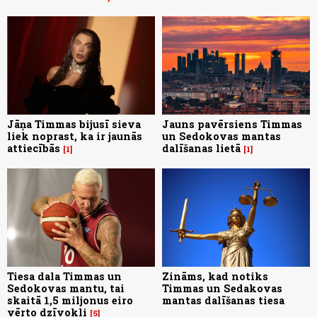
Jāņa Timmas bijusī sieva
Jauns pavērsiens Timmas
liek noprast, ka ir jaunās
un Sedokovas mantas
attiecībās
dalīšanas lietā
1
1
Tiesa dala Timmas un
Zināms, kad notiks
Sedokovas mantu, tai
Timmas un Sedakovas
skaitā 1,5 miljonus eiro
mantas dalīšanas tiesa
vērto dzīvokli
5