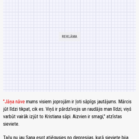
"Jāņa nāve
mums visiem joprojām ir ļoti sāpīgs jautājums. Mārcis
jūt līdzi tikpat, cik es. Viņš ir pārdzīvojis un raudājis man līdzi; viņš
varbūt vairāk izjūt to Kristiana sāpi. Aizvien ir smagi," atzīstas
sieviete.
Taču nu jau Sana esot atjēgusies no depresijas, kurā sieviete bija