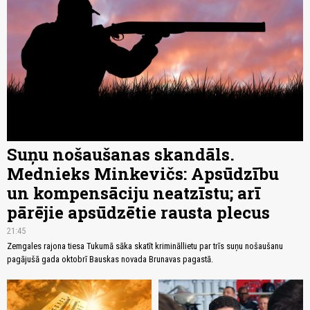
Suņu nošaušanas skandāls.
Mednieks Minkevičs: Apsūdzību
un kompensāciju neatzīstu; arī
pārējie apsūdzētie rausta plecus
21:45
Zemgales rajona tiesa Tukumā sāka skatīt krimināllietu par trīs suņu nošaušanu
pagājušā gada oktobrī Bauskas novada Brunavas pagastā.