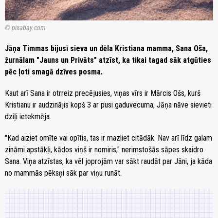
© pixabay.com
Jāņa Timmas bijusī sieva un dēla Kristiana mamma, Sana Oša,
žurnālam "Jauns un Privāts" atzīst, ka tikai tagad sāk atgūties
pēc ļoti smagā dzīves posma.
Kaut arī Sana ir otrreiz precējusies, viņas vīrs ir Mārcis Ošs, kurš
Kristianu ir audzinājis kopš 3 ar pusi gaduvecuma, Jāņa nāve sievieti
dziļi ietekmēja.
"Kad aiziet omīte vai opītis, tas ir mazliet citādāk. Nav arī līdz galam
zināmi apstākļi, kādos viņš ir nomiris," nerimstošās sāpes skaidro
Sana. Viņa atzīstas, ka vēl joprojām var sākt raudāt par Jāni, ja kāda
no mammās pēksņi sāk par viņu runāt.