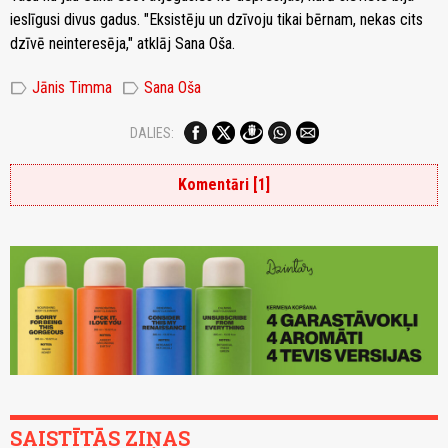
ieslīgusi divus gadus. "Eksistēju un dzīvoju tikai bērnam, nekas cits
dzīvē neinteresēja," atklāj Sana Oša.
label
label
Jānis Timma
Sana Oša
DALIES:
Komentāri [1]
SAISTĪTĀS ZIŅAS