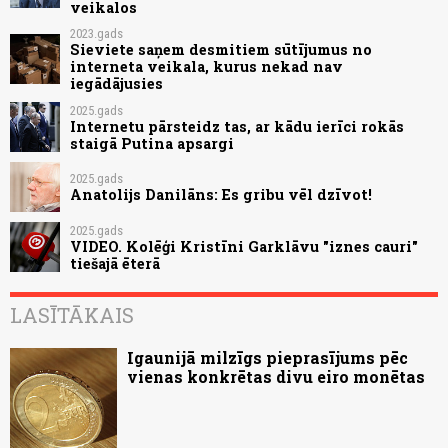
veikalos
2023.gads
Sieviete saņem desmitiem sūtījumus no
interneta veikala, kurus nekad nav
iegādājusies
2025.gads
Internetu pārsteidz tas, ar kādu ierīci rokās
staigā Putina apsargi
2025.gads
Anatolijs Danilāns: Es gribu vēl dzīvot!
2025.gads
VIDEO. Kolēģi Kristīni Garklāvu "iznes cauri"
tiešajā ēterā
LASĪTĀKAIS
Igaunijā milzīgs pieprasījums pēc
vienas konkrētas divu eiro monētas