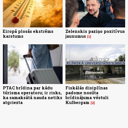
Eiropā plosās ekstrēms
Zelenskis paziņo pozitīvus
karstums
jaunumus
1
PTAC brīdina par kādu
Fiskālās disiplīnas
tūrisma operatoru; ir risks,
padome nosūta
ka samaksātā nauda netiks
brīdinājuma vēstuli
atgriezta
Kulbergam
2