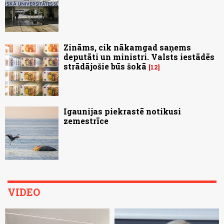
Zināms, cik nākamgad saņems
deputāti un ministri. Valsts iestādēs
strādājošie būs šokā
12
Igaunijas piekrastē notikusi
zemestrīce
VIDEO