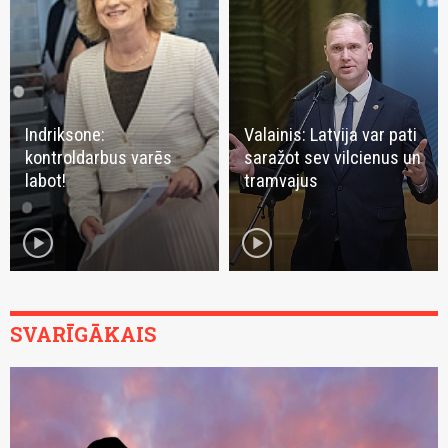
Indriksone:
Valainis: Latvija var pati
kontroldarbus varēs
saražot sev vilcienus un
labot!
tramvajus
play_circle
play_circle
SVARĪGĀKAIS