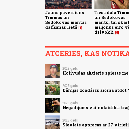
Jauns pavērsiens
Tiesa dala Tim
Timmas un
un Sedokovas
Sedokovas mantas
mantu, tai skait
dalīšanas lietā
miljonus eiro v
1
dzīvokli
5
ATCERIES, KAS NOTIKA.
2023.gads
Holivudas aktieris spiests me
2025.gads
Dānijas zoodārzs aicina atdot
2023.gads
Negadījums vai nolaidība: tra
2023.gads
Sieviete apprecas ar 27 vīrie