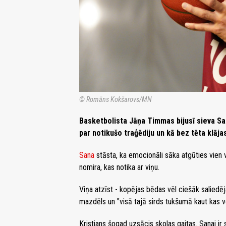
© Romāns Kokšarovs/MN
Basketbolista Jāņa Timmas bijusī sieva Sa
par notikušo traģēdiju un kā bez tēta klāj
Sana
stāsta, ka emocionāli sāka atgūties vien v
nomira, kas notika ar viņu.
Viņa atzīst - kopējas bēdas vēl ciešāk saliedē
mazdēls un "visā tajā sirds tukšumā kaut kas vē
Kristians šogad uzsācis skolas gaitas. Sanai ir 