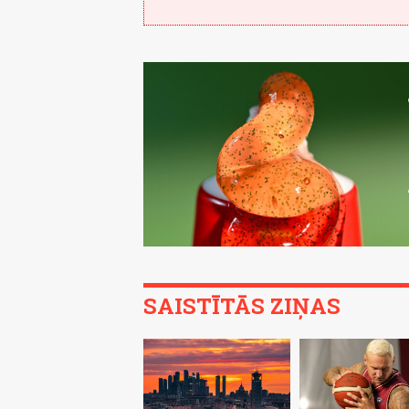
SAISTĪTĀS ZIŅAS