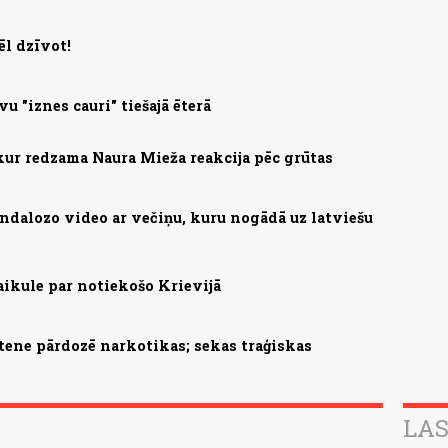
ēl dzīvot!
u "iznes cauri" tiešajā ēterā
kur redzama Naura Mieža reakcija pēc grūtas
andalozo video ar večiņu, kuru nogādā uz latviešu
aikule par notiekošo Krievijā
tene pārdozē narkotikas; sekas traģiskas
LAS