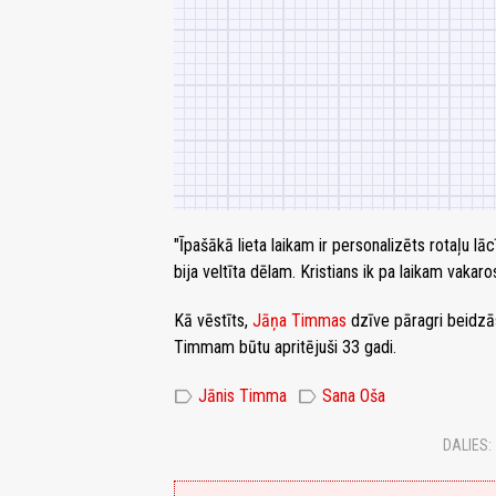
"Īpašākā lieta laikam ir personalizēts rotaļu lāc
bija veltīta dēlam. Kristians ik pa laikam vakaro
Kā vēstīts,
Jāņa Timmas
dzīve pāragri beidzā
Timmam būtu apritējuši 33 gadi.
label
label
Jānis Timma
Sana Oša
DALIES: