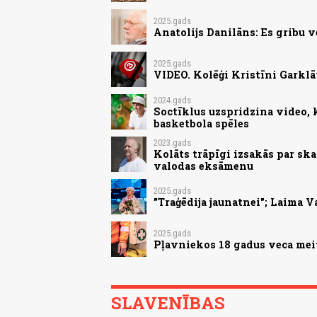
2025.gads
Anatolijs Danilāns: Es gribu v
2025.gads
VIDEO. Kolēģi Kristīni Garklāv
2024.gads
Soctīklus uzspridzina video, 
basketbola spēles
2023.gads
Kolāts trāpīgi izsakās par sk
valodas eksāmenu
2025.gads
"Traģēdija jaunatnei"; Laima V
2025.gads
Pļavniekos 18 gadus veca mei
SLAVENĪBAS