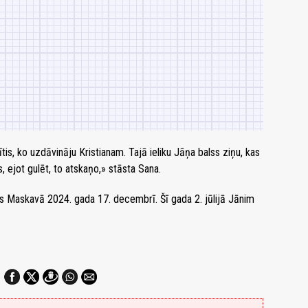
ītis, ko uzdāvināju Kristianam. Tajā ieliku Jāņa balss ziņu, kas
s, ejot gulēt, to atskaņo,» stāsta Sana.
s Maskavā 2024. gada 17. decembrī. Šī gada 2. jūlijā Jānim