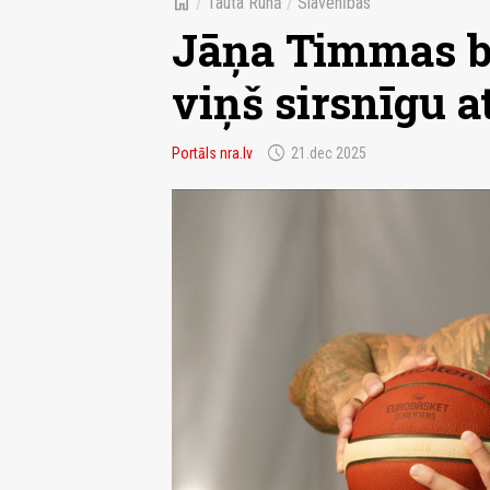
home
/
Tauta Runā
/
Slavenības
Jāņa Timmas bij
viņš sirsnīgu 
schedule
Portāls nra.lv
21.dec 2025