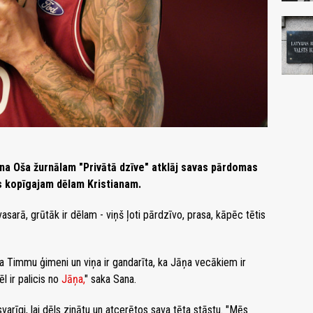
na Oša žurnālam "Privātā dzīve" atklāj savas pārdomas
as kopīgajam dēlam Kristianam.
asarā, grūtāk ir dēlam - viņš ļoti pārdzīvo, prasa, kāpēc tētis
ja Timmu ģimeni un viņa ir gandarīta, ka Jāņa vecākiem ir
l ir palicis no
Jāņa,
" saka Sana.
svarīgi, lai dēls zinātu un atcerētos sava tēta stāstu. "Mēs