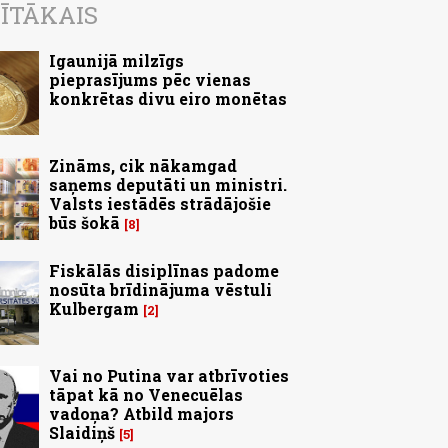
ĪTĀKAIS
Igaunijā milzīgs
pieprasījums pēc vienas
konkrētas divu eiro monētas
Zināms, cik nākamgad
saņems deputāti un ministri.
Valsts iestādēs strādājošie
būs šokā
8
Fiskālās disiplīnas padome
nosūta brīdinājuma vēstuli
Kulbergam
2
Vai no Putina var atbrīvoties
tāpat kā no Venecuēlas
vadoņa? Atbild majors
Slaidiņš
5