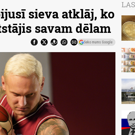
LAS
usī sieva atklāj, ko
atstājis savam dēlam
Seko mums Google