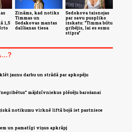
mas
Zināms, kad notiks
Sedokova taisnojas
Timmas un
par savu puspliko
ā 1,5
Sedakovas mantas
izskatu: "Timma būtu
ērto
dalīšanas tiesa
gribējis, lai es esmu
stipra”
..?
klēt jaunu darbu un strādā par apkopēju
 “negribētus” mājdzīvniekus plēsēju barošanai
ģiskā notikumu virknē liftā bojā iet pastniece
šiem un pamatīgi viņus apkrāpj