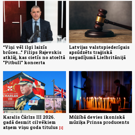
“Viņi vēl ilgi laizīs
Latvijas valstspiederīgais
brūces...” Filips Rajevskis
apsūdzēts traģiskā
atklāj, kas cietīs no atceltā
negadījumā Lielbritānijā
"Pitbull" koncerta
Karalis Čārlzs III 2026.
Mūžībā devies ikoniskā
gadā desmit cilvēkiem
mūziķa Prinsa producents
atņem viņu goda titulus
1