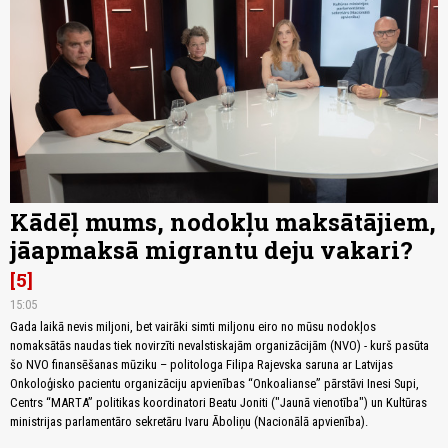
Kādēļ mums, nodokļu maksātājiem,
jāapmaksā migrantu deju vakari?
5
15:05
Gada laikā nevis miljoni, bet vairāki simti miljonu eiro no mūsu nodokļos
nomaksātās naudas tiek novirzīti nevalstiskajām organizācijām (NVO) - kurš pasūta
šo NVO finansēšanas mūziku – politologa Filipa Rajevska saruna ar Latvijas
Onkoloģisko pacientu organizāciju apvienības “Onkoalianse” pārstāvi Inesi Supi,
Centrs “MARTA” politikas koordinatori Beatu Joniti ("Jaunā vienotība") un Kultūras
ministrijas parlamentāro sekretāru Ivaru Āboliņu (Nacionālā apvienība).