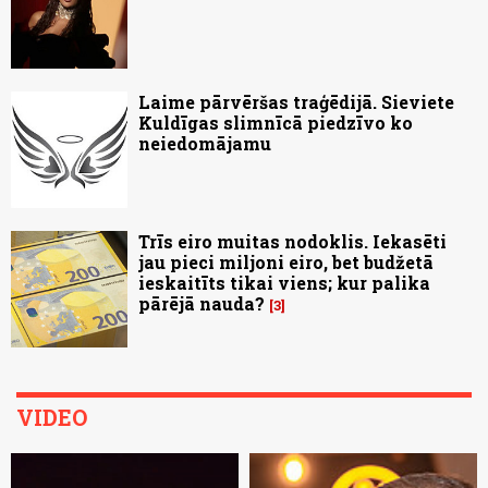
Laime pārvēršas traģēdijā. Sieviete
Kuldīgas slimnīcā piedzīvo ko
neiedomājamu
Trīs eiro muitas nodoklis. Iekasēti
jau pieci miljoni eiro, bet budžetā
ieskaitīts tikai viens; kur palika
pārējā nauda?
3
VIDEO