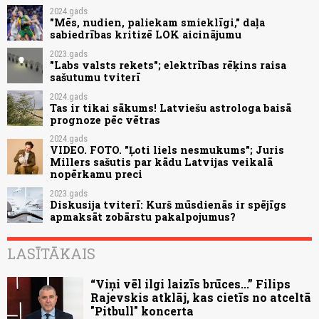
2024.gads
"Mēs, nudien, paliekam smieklīgi," daļa
sabiedrības kritizē LOK aicinājumu
2023.gads
"Labs valsts rekets"; elektrības rēķins raisa
sašutumu tviterī
2024.gads
Tas ir tikai sākums! Latviešu astrologa baisā
prognoze pēc vētras
2024.gads
VIDEO. FOTO. "Ļoti liels nesmukums"; Juris
Millers sašutis par kādu Latvijas veikalā
nopērkamu preci
2023.gads
Diskusija tviterī: Kurš mūsdienās ir spējīgs
apmaksāt zobārstu pakalpojumus?
LASĪTĀKAIS
“Viņi vēl ilgi laizīs brūces...” Filips
Rajevskis atklāj, kas cietīs no atceltā
"Pitbull" koncerta