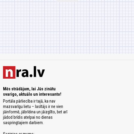
Mēs strādājam, lai Jūs zinātu
svarīgo, aktuālo un interesanto!
Portāla pārliecība ir tajā, ka nav
mazsvarīgu lietu – lasītājs ir ne vien
jāinformē, jābrīdina un jāizglīto, bet arī
jādod brīdis atelpai no dienas
saspringtajiem darbiem.
Sazinies ar mums: