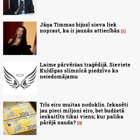
Jāņa Timmas bijusī sieva liek
noprast, ka ir jaunās attiecībās
1
Laime pārvēršas traģēdijā. Sieviete
Kuldīgas slimnīcā piedzīvo ko
neiedomājamu
Trīs eiro muitas nodoklis. Iekasēti
jau pieci miljoni eiro, bet budžetā
ieskaitīts tikai viens; kur palika
pārējā nauda?
3