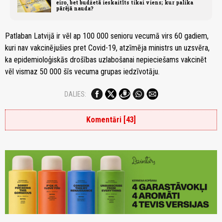
eiro, bet budžetā ieskaitīts tikai viens; kur palika
pārējā nauda?
Patlaban Latvijā ir vēl ap 100 000 senioru vecumā virs 60 gadiem,
kuri nav vakcinējušies pret Covid-19, atzīmēja ministrs un uzsvēra,
ka epidemioloģiskās drošības uzlabošanai nepieciešams vakcinēt
vēl vismaz 50 000 šīs vecuma grupas iedzīvotāju.
DALIES:
Komentāri [43]