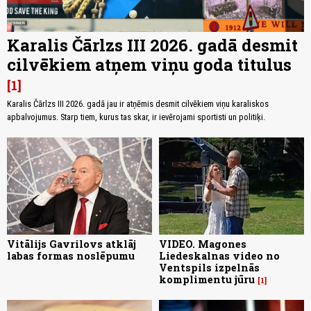
Karalis Čārlzs III 2026. gadā desmit
cilvēkiem atņem viņu goda titulus
1
Karalis Čārlzs III 2026. gadā jau ir atņēmis desmit cilvēkiem viņu karaliskos
apbalvojumus. Starp tiem, kurus tas skar, ir ievērojami sportisti un politiķi.
Vitālijs Gavrilovs atklāj
VIDEO. Magones
labas formas noslēpumu
Liedeskalnas video no
Ventspils izpelnās
komplimentu jūru
1