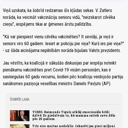
Viņš uzskata, ka šobrīd redzamas šīs kļūdas sekas. V. Zatlers
norāda, ka veicināt vakcināciju senioru vidū, "neizskarot cilvēka
cieņu", iespējams tikai ar ģimenes ārstu palīdzību.
"Kā var piespiest vienu cilvēku vakcinēties? It sevišķi, ja viņš ir
seniors virs 60 gadiem. Iesiet ar policiju pie viņa? Kurš ies pie viņa?"
- uz šāda aicinājuma nepilnībām norāda bijušais Valsts prezidents.
Jau vēstīts, ka koalīcijā ir sākušās diskusijas par iespēju noteikt
pienākumu vakcinēties pret Covid-19 visām personām, kas ir
sasniegušas 60 gadu vecumu, šodien pēc koalīciju veidojošo partiju
sanāksmes paziņoja veselības ministrs Daniels Pavļuts (AP).
ŠOBRĪD LASA
VIDEO. Raimonds Tiguls atklāj emocionālu brīdi
dzīvē: Es piedzīvoju to, kā mamma satiek savu dēlu
pēc 25 gadiem
Trīs eiro muitas nodoklis. Iekasēti jau pieci miljoni