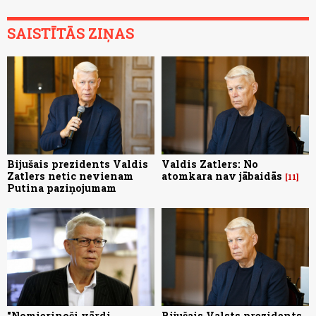
SAISTĪTĀS ZIŅAS
Bijušais prezidents Valdis
Valdis Zatlers: No
Zatlers netic nevienam
atomkara nav jābaidās
11
Putina paziņojumam
"Nomierinoši vārdi
Bijušais Valsts prezidents