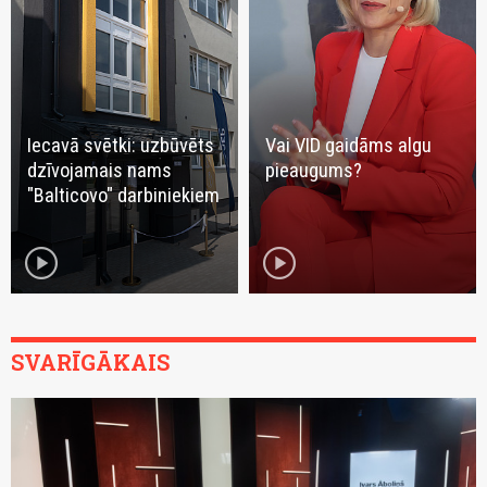
Iecavā svētki: uzbūvēts
Vai VID gaidāms algu
dzīvojamais nams
pieaugums?
"Balticovo" darbiniekiem
play_circle
play_circle
SVARĪGĀKAIS