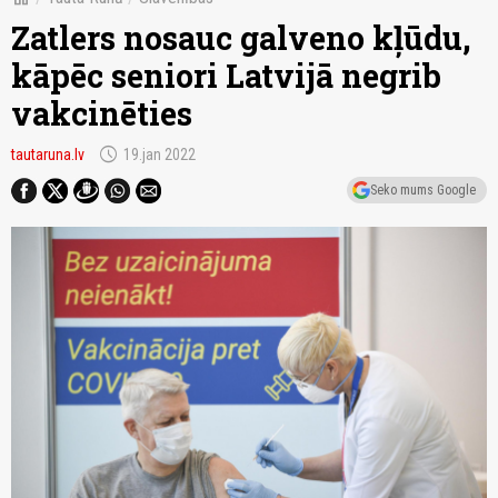
Zatlers nosauc galveno kļūdu,
kāpēc seniori Latvijā negrib
vakcinēties
schedule
tautaruna.lv
19.jan 2022
Seko mums Google