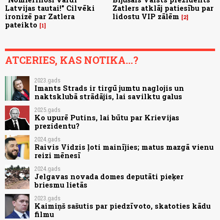
Latvijas tautai!" Cilvēki
Zatlers atklāj patiesību par
ironizē par Zatlera
lidostu VIP zālēm
2
pateikto
1
ATCERIES, KAS NOTIKA...?
2023.gads
Imants Strads ir tirgū jumtu naglojis un
naktsklubā strādājis, lai savilktu galus
2025.gads
Ko upurē Putins, lai būtu par Krievijas
prezidentu?
2024.gads
Raivis Vidzis ļoti mainījies; matus mazgā vienu
reizi mēnesī
2024.gads
Jelgavas novada domes deputāti pieķer
briesmu lietās
2023.gads
Kaimiņš sašutis par piedzīvoto, skatoties kādu
filmu