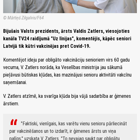
© Mārtiņš Zilgalvis/F64
Bijušais Valsts prezidents, ārsts Valdis Zatlers, viesojoties
kanāla TV24 raidījumā "Uz līnijas", komentējis, kāpēc seniori
Latvijā tik kūtri vakcinējas pret Covid-19.
Komentējot ideju par obligāto vakcināciju senioriem virs 60 gadu
vecuma, V. Zatlers norāda, ka Veselības ministrija jau sākumā
pieļāvusi būtiskas kļūdas, kas mazinājusi senioru aktivitāti vakcīnu
saņemšanai.
V. Zatlers atzīmē, ka svarīga kļūda bija vājā sadarbība ar ģimenes
ārstiem.
"Faktiski, vienīgais, kas varētu vienu senioru pārliecināt
par vakcinēšanos un to izdarīt, ir ģimenes ārsts un viņa
palīgs," uzskata V. Zatlers. "To nevajag saukt par obligātu