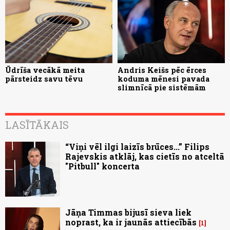
Ūdrīša vecākā meita
Andris Keišs pēc ērces
pārsteidz savu tēvu
koduma mēnesi pavada
slimnīcā pie sistēmām
LASĪTĀKAIS
“Viņi vēl ilgi laizīs brūces...” Filips
Rajevskis atklāj, kas cietīs no atceltā
"Pitbull" koncerta
Jāņa Timmas bijusī sieva liek
noprast, ka ir jaunās attiecībās
1