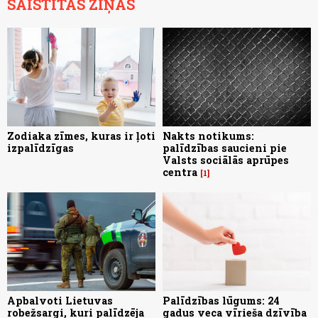
SAISTĪTĀS ZIŅAS
Zodiaka zīmes, kuras ir ļoti
Nakts notikums:
izpalīdzīgas
palīdzības saucieni pie
Valsts sociālās aprūpes
centra
1
Apbalvoti Lietuvas
Palīdzības lūgums: 24
robežsargi, kuri palīdzēja
gadus veca vīrieša dzīvība