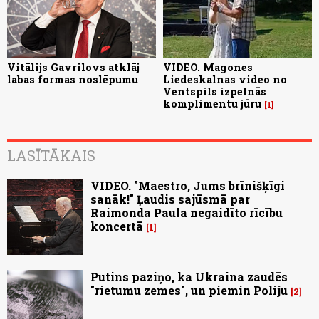
Vitālijs Gavrilovs atklāj
VIDEO. Magones
labas formas noslēpumu
Liedeskalnas video no
Ventspils izpelnās
komplimentu jūru
1
LASĪTĀKAIS
VIDEO. "Maestro, Jums brīnišķīgi
sanāk!" Ļaudis sajūsmā par
Raimonda Paula negaidīto rīcību
koncertā
1
Putins paziņo, ka Ukraina zaudēs
"rietumu zemes", un piemin Poliju
2