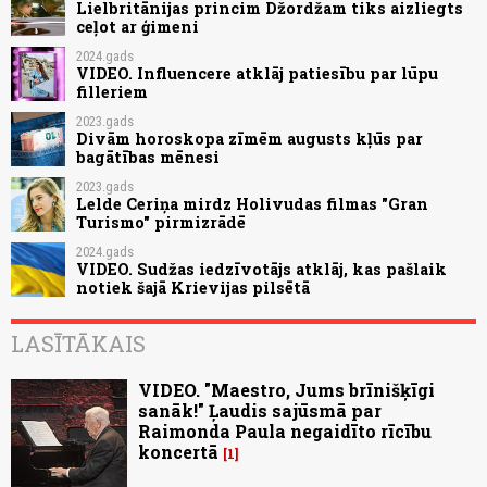
Lielbritānijas princim Džordžam tiks aizliegts
ceļot ar ģimeni
2024.gads
VIDEO. Influencere atklāj patiesību par lūpu
filleriem
2023.gads
Divām horoskopa zīmēm augusts kļūs par
bagātības mēnesi
2023.gads
Lelde Ceriņa mirdz Holivudas filmas "Gran
Turismo" pirmizrādē
2024.gads
VIDEO. Sudžas iedzīvotājs atklāj, kas pašlaik
notiek šajā Krievijas pilsētā
LASĪTĀKAIS
VIDEO. "Maestro, Jums brīnišķīgi
sanāk!" Ļaudis sajūsmā par
Raimonda Paula negaidīto rīcību
koncertā
1