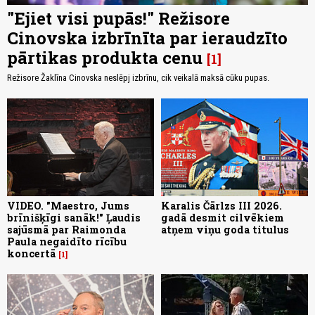
"Ejiet visi pupās!" Režisore
Cinovska izbrīnīta par ieraudzīto
pārtikas produkta cenu
1
Režisore Žaklīna Cinovska neslēpj izbrīnu, cik veikalā maksā cūku pupas.
VIDEO. "Maestro, Jums
Karalis Čārlzs III 2026.
brīnišķīgi sanāk!" Ļaudis
gadā desmit cilvēkiem
sajūsmā par Raimonda
atņem viņu goda titulus
Paula negaidīto rīcību
koncertā
1