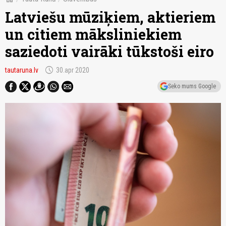
Latviešu mūziķiem, aktieriem
un citiem māksliniekiem
saziedoti vairāki tūkstoši eiro
schedule
tautaruna.lv
30.apr 2020
Seko mums Google