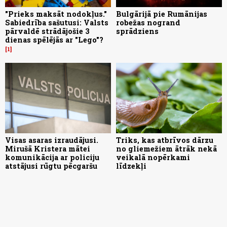
"Prieks maksāt nodokļus."
Bulgārijā pie Rumānijas
Sabiedrība sašutusi: Valsts
robežas nogrand
pārvaldē strādājošie 3
sprādziens
dienas spēlējās ar "Lego"?
1
Visas asaras izraudājusi.
Triks, kas atbrīvos dārzu
Mirušā Kristera mātei
no gliemežiem ātrāk nekā
komunikācija ar policiju
veikalā nopērkami
atstājusi rūgtu pēcgaršu
līdzekļi