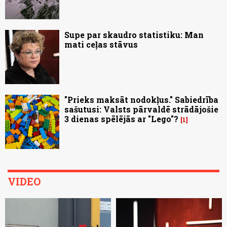
Supe par skaudro statistiku: Man
mati ceļas stāvus
"Prieks maksāt nodokļus." Sabiedrība
sašutusi: Valsts pārvaldē strādājošie
3 dienas spēlējās ar "Lego"?
1
VIDEO