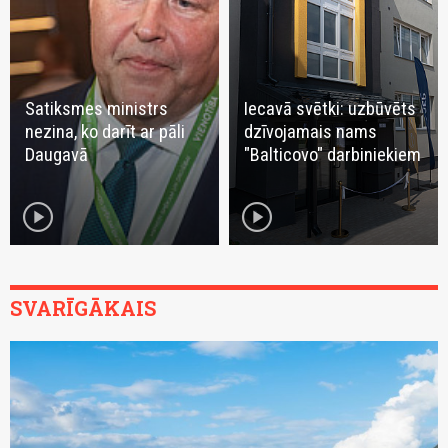
Satiksmes ministrs
Iecavā svētki: uzbūvēts
nezina, ko darīt ar pāli
dzīvojamais nams
Daugavā
"Balticovo" darbiniekiem
play_circle
play_circle
SVARĪGĀKAIS