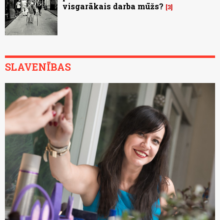
visgarākais darba mūžs?
3
SLAVENĪBAS