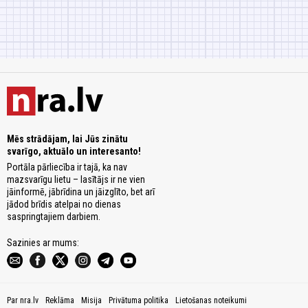
Mēs strādājam, lai Jūs zinātu
svarīgo, aktuālo un interesanto!
Portāla pārliecība ir tajā, ka nav
mazsvarīgu lietu – lasītājs ir ne vien
jāinformē, jābrīdina un jāizglīto, bet arī
jādod brīdis atelpai no dienas
saspringtajiem darbiem.
Sazinies ar mums:
Par nra.lv
Reklāma
Misija
Privātuma politika
Lietošanas noteikumi