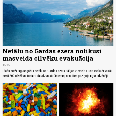
Netālu no Gardas ezera notikusi
masveida cilvēku evakuācija
15:15
Plašs meža ugunsgrēks netālu no Gardas ezera Itālijas ziemeļos licis evakuēt vairāk
nekā 200 cilvēkus, tostarp daudzus atpūtniekus, sestdien paziņoja ugunsdzēsēji.