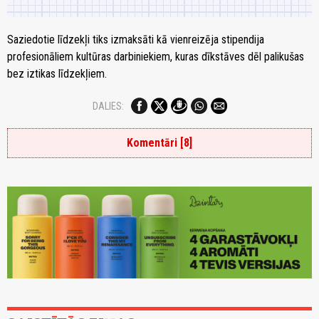
Saziedotie līdzekļi tiks izmaksāti kā vienreizēja stipendija
profesionāliem kultūras darbiniekiem, kuras dīkstāves dēl palikušas
bez iztikas līdzekļiem.
DALIES:
Komentāri [8]