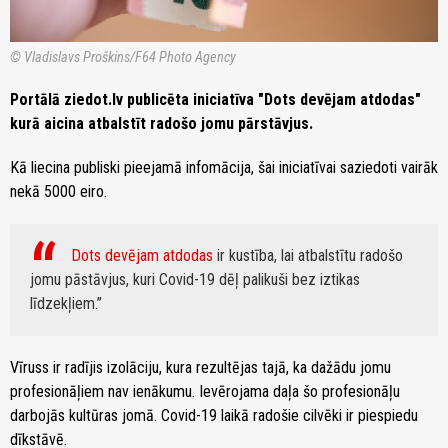
© Vladislavs Proškins/F64 Photo Agency
Portālā ziedot.lv publicēta iniciatīva "Dots devējam atdodas"
kurā aicina atbalstīt radošo jomu pārstāvjus.
Kā liecina publiski pieejamā infomācija, šai iniciatīvai saziedoti vairāk
nekā 5000 eiro.
Dots devējam atdodas
ir kustība, lai atbalstītu radošo
jomu pāstāvjus, kuri Covid-19 dēļ palikuši bez iztikas
līdzekļiem.
Vīruss ir radījis izolāciju, kura rezultējas tajā, ka dažādu jomu
profesionāļiem nav ienākumu. Ievērojama daļa šo profesionāļu
darbojās kultūras jomā. Covid-19 laikā radošie cilvēki ir piespiedu
dīkstāvē.