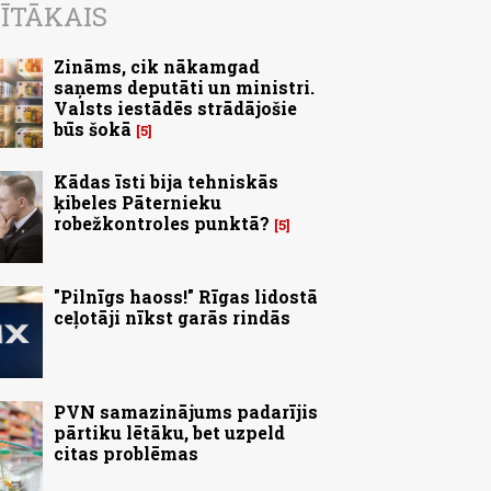
ĪTĀKAIS
Zināms, cik nākamgad
saņems deputāti un ministri.
Valsts iestādēs strādājošie
būs šokā
5
Kādas īsti bija tehniskās
ķibeles Pāternieku
robežkontroles punktā?
5
"Pilnīgs haoss!" Rīgas lidostā
ceļotāji nīkst garās rindās
PVN samazinājums padarījis
pārtiku lētāku, bet uzpeld
citas problēmas