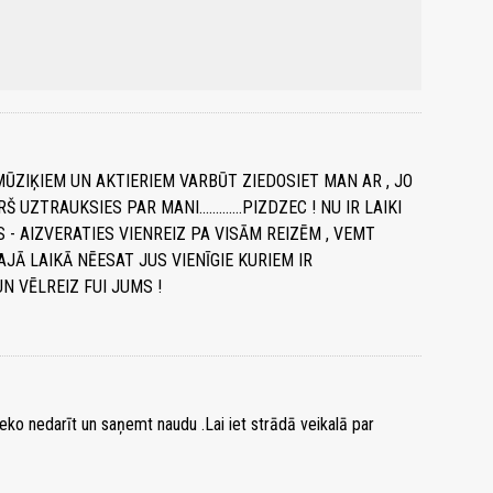
 MŪZIĶIEM UN AKTIERIEM VARBŪT ZIEDOSIET MAN AR , JO
UZTRAUKSIES PAR MANI.............PIZDZEC ! NU IR LAIKI
 - AIZVERATIES VIENREIZ PA VISĀM REIZĒM , VEMT
TAJĀ LAIKĀ NĒESAT JUS VIENĪGIE KURIEM IR
UI , FUI UN VĒLREIZ FUI JUMS !
neko nedarīt un saņemt naudu .Lai iet strādā veikalā par