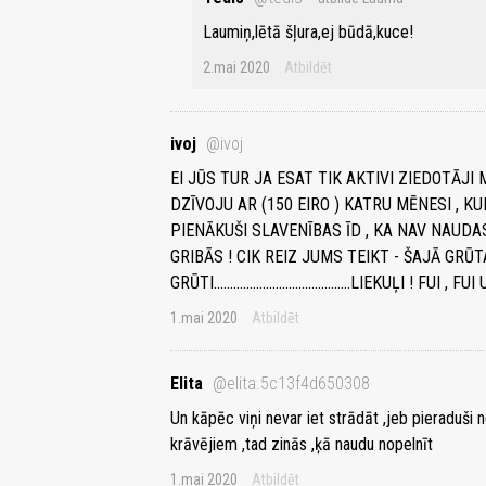
Laumiņ,lētā šļura,ej būdā,kuce!
2.mai 2020
Atbildēt
ivoj
@ivoj
EI JŪS TUR JA ESAT TIK AKTIVI ZIEDOTĀJI
DZĪVOJU AR (150 EIRO ) KATRU MĒNESI , KURŠ 
PIENĀKUŠI SLAVENĪBAS ĪD , KA NAV NAUDAS
GRIBĀS ! CIK REIZ JUMS TEIKT - ŠAJĀ GRŪ
GRŪTI..........................................LIEKUĻI ! F
1.mai 2020
Atbildēt
Elita
@elita.5c13f4d650308
Un kāpēc viņi nevar iet strādāt ,jeb pieraduši 
krāvējiem ,tad zinās ,ķā naudu nopelnīt
1.mai 2020
Atbildēt