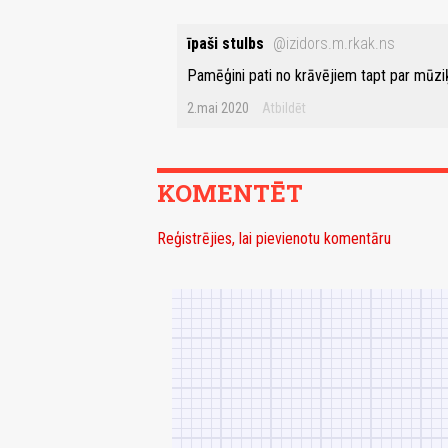
īpaši stulbs
@izidors.m.rkak.ns
Pamēģini pati no krāvējiem tapt par mūziķ
2.mai 2020
Atbildēt
KOMENTĒT
Reģistrējies, lai pievienotu komentāru