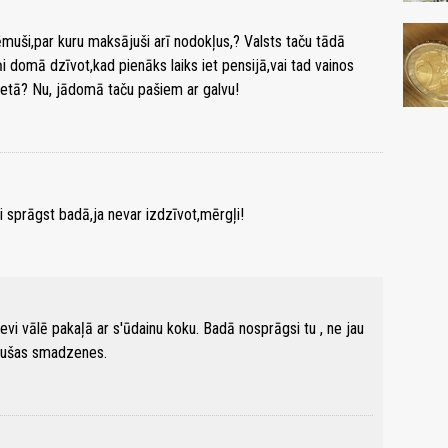
ņēmuši,par kuru maksājuši arī nodokļus,? Valsts taču tādā
i domā dzīvot,kad pienāks laiks iet pensijā,vai tad vainos
 vietā? Nu, jādomā taču pašiem ar galvu!
i sprāgst badā,ja nevar izdzīvot,mērgļi!
tevi vālē pakaļā ar s'ūdainu koku. Badā nosprāgsi tu , ne jau
akušas smadzenes.