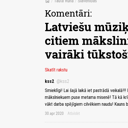
home
/
Tauta Runā
/
Slavenības
Komentāri:
Latviešu mūziķ
citiem mākslin
vairāki tūkstoš
Skatīt rakstu
kss2
@kss2
Smieklīgi! Lai šajā laikā iet pastrādā veikalā
mākslniekuem puse metama misenē! Tā kā krīze 
vākt darba spējīgiem cilvēkiem naudu! Kauns b
30.apr 2020
Atbildēt