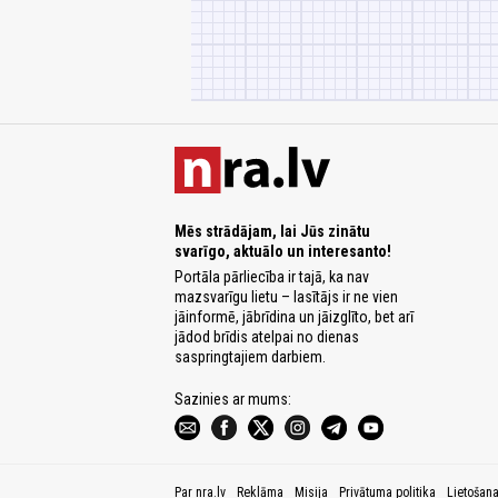
Mēs strādājam, lai Jūs zinātu
svarīgo, aktuālo un interesanto!
Portāla pārliecība ir tajā, ka nav
mazsvarīgu lietu – lasītājs ir ne vien
jāinformē, jābrīdina un jāizglīto, bet arī
jādod brīdis atelpai no dienas
saspringtajiem darbiem.
Sazinies ar mums:
Par nra.lv
Reklāma
Misija
Privātuma politika
Lietošan