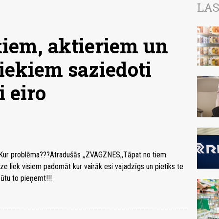
LAS
iem, aktieriem un
iekiem saziedoti
i eiro
!!! Kur problēma???Atradušās ,,ZVAGZNES,,Tāpat no tiem
liek visiem padomāt kur vairāk esi vajadzīgs un pietiks te
ūtu to pieņemt!!!