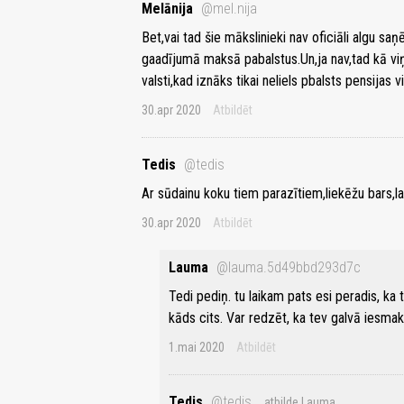
Melānija
@mel.nija
Bet,vai tad šie mākslinieki nav oficiāli algu sa
gaadījumā maksā pabalstus.Un,ja nav,tad kā viņ
valsti,kad iznāks tikai neliels pbalsts pensijas
30.apr 2020
Atbildēt
Tedis
@tedis
Ar sūdainu koku tiem parazītiem,liekēžu bars,la
30.apr 2020
Atbildēt
Lauma
@lauma.5d49bbd293d7c
Tedi pediņ. tu laikam pats esi peradis, ka 
kāds cits. Var redzēt, ka tev galvā iesm
1.mai 2020
Atbildēt
Tedis
@tedis
atbilde Lauma