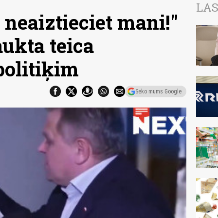
LAS
neaiztieciet mani!"
aukta teica
olitiķim
Seko mums Google