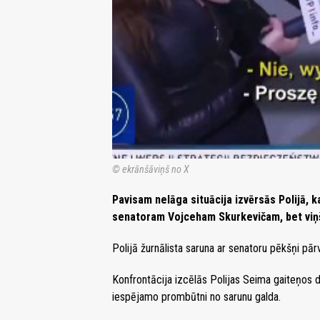
© ekrānšāviņš no X
Pavisam nelāga situācija izvērsās Polijā, 
senatoram Vojceham Skurkevičam, bet viņš 
Polijā žurnālista saruna ar senatoru pēkšņi pār
Konfrontācija izcēlās Polijas Seima gaiteņos d
iespējamo prombūtni no sarunu galda.