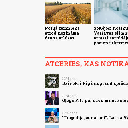
Polijā zemnieks
Šokējoši notik
atrod nezināma
Varšavas slimnī
drona atlūzas
atrasti satrūdēj
pacientu ķerme
ATCERIES, KAS NOTIKA.
2024.gads
Dzīvoklī Rīgā nogrand sprādzi
2024.gads
Oļegs Fils par savu mīļoto si
2025.gads
"Traģēdija jaunatnei"; Laima V