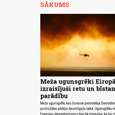
SĀKUMS
Meža ugunsgrēki Eiropā
izraisījuši retu un bīsta
parādību
Meža ugunsgrēki, kas šovasar piemeklēja Dienvideir
postošākie pēdējo desmitgažu laikā. Ugunsgrēku i
Francijas dienvidrietumos bija tik intensīva, ka tie iz