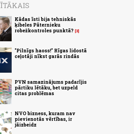
ĪTĀKAIS
Kādas īsti bija tehniskās
ķibeles Pāternieku
robežkontroles punktā?
3
"Pilnīgs haoss!" Rīgas lidostā
ceļotāji nīkst garās rindās
PVN samazinājums padarījis
pārtiku lētāku, bet uzpeld
citas problēmas
NVO bizness, kuram nav
pievienotās vērtības, ir
jāizbeidz