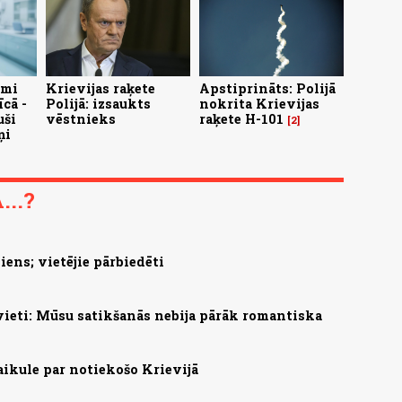
umi
Krievijas raķete
Apstiprināts: Polijā
cā -
Polijā: izsaukts
nokrita Krievijas
uši
vēstnieks
raķete H-101
2
ņi
..?
ens; vietējie pārbiedēti
evieti: Mūsu satikšanās nebija pārāk romantiska
aikule par notiekošo Krievijā