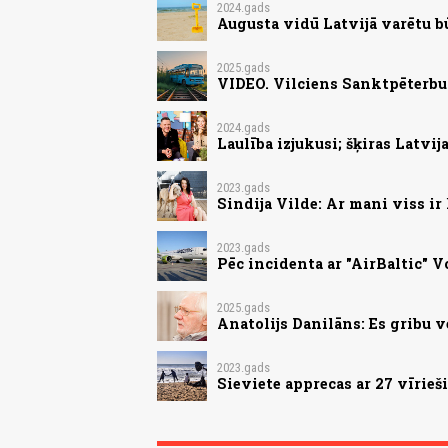
2024.gads
Augusta vidū Latvijā varētu b
2025.gads
VIDEO. Vilciens Sanktpēterbur
2024.gads
Laulība izjukusi; šķiras Latvi
2023.gads
Sindija Vilde: Ar mani viss ir
2023.gads
Pēc incidenta ar "AirBaltic"
2025.gads
Anatolijs Danilāns: Es gribu v
2023.gads
Sieviete apprecas ar 27 vīrie