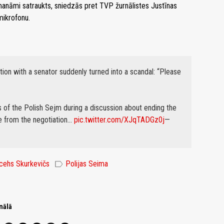
anāmi satraukts, sniedzās pret TVP žurnālistes Justīnas
mikrofonu.
ion with a senator suddenly turned into a scandal: “Please
s of the Polish Sejm during a discussion about ending the
e from the negotiation…
pic.twitter.com/XJqTADGz0j
—
label
cehs Skurkevičs
Polijas Seima
nālā