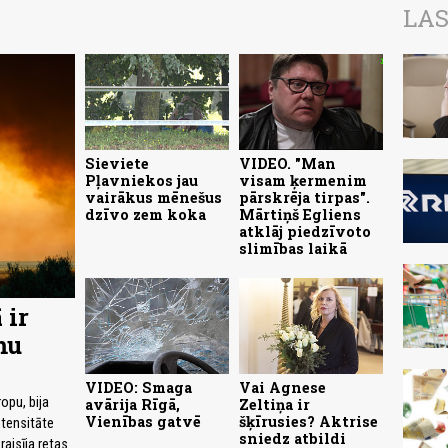
LAS
Sieviete
VIDEO. "Man
Pļavniekos jau
visam ķermenim
vairākus mēnešus
pārskrēja tirpas".
dzīvo zem koka
Mārtiņš Egliens
atklāj piedzīvoto
slimības laikā
 ir
mu
VIDEO: Smaga
Vai Agnese
opu, bija
avārija Rīgā,
Zeltiņa ir
Vienības gatvē
šķīrusies? Aktrise
ntensitāte
sniedz atbildi
raisīja retas