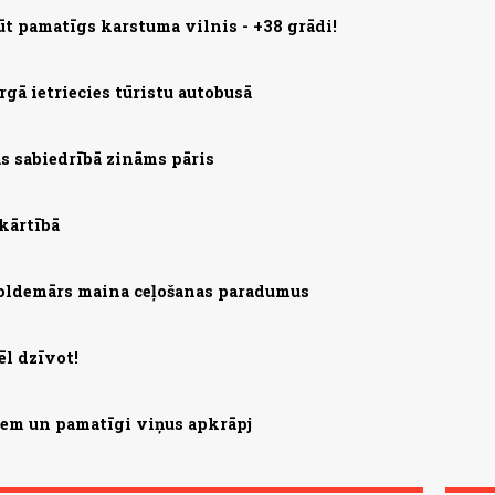
ūt pamatīgs karstuma vilnis - +38 grādi!
gā ietriecies tūristu autobusā
jas sabiedrībā zināms pāris
 kārtībā
 Voldemārs maina ceļošanas paradumus
ēl dzīvot!
šiem un pamatīgi viņus apkrāpj