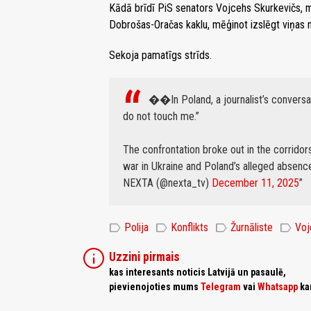
Kādā brīdī PiS senators Vojcehs Skurkevičs, m
Dobrošas-Oračas kaklu, mēģinot izslēgt viņas 
Sekoja pamatīgs strīds.
��In Poland, a journalist’s conversat
do not touch me.”
The confrontation broke out in the corridor
war in Ukraine and Poland’s alleged absenc
NEXTA (@nexta_tv)
December 11, 2025
label
label
label
label
Polija
Konflikts
Žurnāliste
Voj
info
Uzzini pirmais
kas interesants noticis Latvijā un pasaulē,
pievienojoties mums
Telegram
vai
Whatsapp
ka