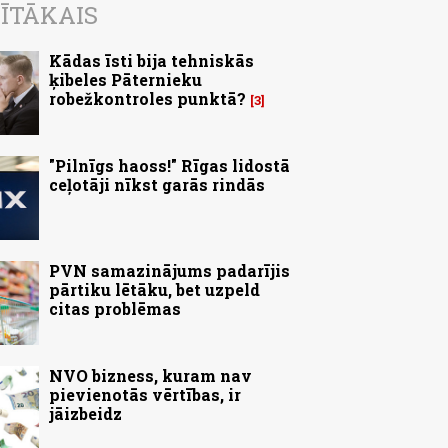
ĪTĀKAIS
Kādas īsti bija tehniskās
ķibeles Pāternieku
robežkontroles punktā?
3
"Pilnīgs haoss!" Rīgas lidostā
ceļotāji nīkst garās rindās
PVN samazinājums padarījis
pārtiku lētāku, bet uzpeld
citas problēmas
NVO bizness, kuram nav
pievienotās vērtības, ir
jāizbeidz