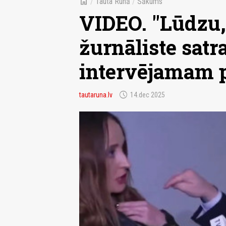
home
/
Tauta Runā
/
Sākums
VIDEO. "Lūdzu, 
žurnāliste satr
intervējamam p
schedule
tautaruna.lv
14.dec 2025