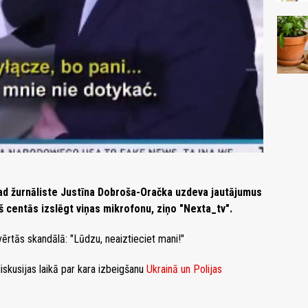
kad žurnāliste Justīna Dobroša-Oračka uzdeva jautājumus
centās izslēgt viņas mikrofonu, ziņo "Nexta_tv".
vērtās skandālā: "Lūdzu, neaiztieciet mani!"
iskusijas laikā par kara izbeigšanu
Ukrainā un Polijas