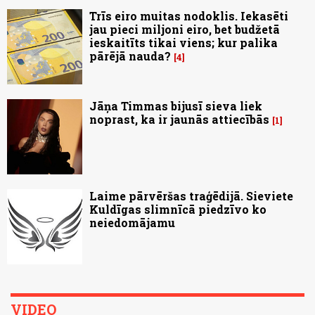
Trīs eiro muitas nodoklis. Iekasēti
jau pieci miljoni eiro, bet budžetā
ieskaitīts tikai viens; kur palika
pārējā nauda?
4
Jāņa Timmas bijusī sieva liek
noprast, ka ir jaunās attiecībās
1
Laime pārvēršas traģēdijā. Sieviete
Kuldīgas slimnīcā piedzīvo ko
neiedomājamu
VIDEO