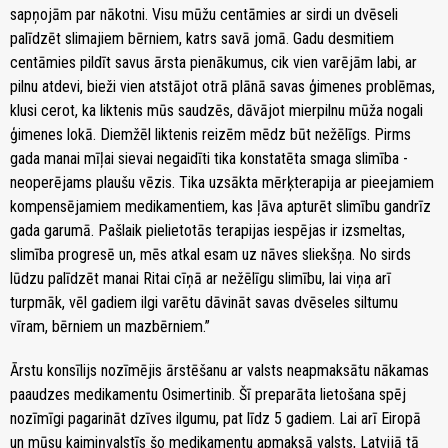
sapņojām par nākotni. Visu mūžu centāmies ar sirdi un dvēseli
palīdzēt slimajiem bērniem, katrs savā jomā. Gadu desmitiem
centāmies pildīt savus ārsta pienākumus, cik vien varējām labi, ar
pilnu atdevi, bieži vien atstājot otrā plānā savas ģimenes problēmas,
klusi cerot, ka liktenis mūs saudzēs, dāvājot mierpilnu mūža nogali
ģimenes lokā. Diemžēl liktenis reizēm mēdz būt nežēlīgs. Pirms
gada manai mīļai sievai negaidīti tika konstatēta smaga slimība -
neoperējams plaušu vēzis. Tika uzsākta mērķterapija ar pieejamiem
kompensējamiem medikamentiem, kas ļāva apturēt slimību gandrīz
gada garumā. Pašlaik pielietotās terapijas iespējas ir izsmeltas,
slimība progresē un, mēs atkal esam uz nāves sliekšņa. No sirds
lūdzu palīdzēt manai Ritai cīņā ar nežēlīgu slimību, lai viņa arī
turpmāk, vēl gadiem ilgi varētu dāvināt savas dvēseles siltumu
vīram, bērniem un mazbērniem.”
Ārstu konsīlijs nozīmējis ārstēšanu ar valsts neapmaksātu nākamas
paaudzes medikamentu Osimertinib. Šī preparāta lietošana spēj
nozīmīgi pagarināt dzīves ilgumu, pat līdz 5 gadiem. Lai arī Eiropā
un mūsu kaimiņvalstīs šo medikamentu apmaksā valsts, Latvijā tā