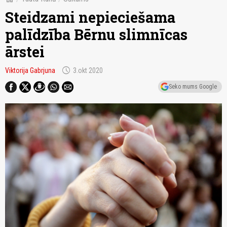
Steidzami nepieciešama
palīdzība Bērnu slimnīcas
ārstei
schedule
Viktorija Gabrjuna
3.okt 2020
Seko mums Google