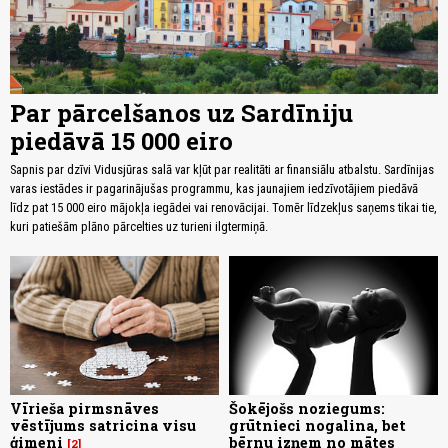
Par pārcelšanos uz Sardīniju
piedāvā 15 000 eiro
Sapnis par dzīvi Vidusjūras salā var kļūt par realitāti ar finansiālu atbalstu. Sardīnijas
varas iestādes ir pagarinājušas programmu, kas jaunajiem iedzīvotājiem piedāvā
līdz pat 15 000 eiro mājokļa iegādei vai renovācijai. Tomēr līdzekļus saņems tikai tie,
kuri patiešām plāno pārcelties uz turieni ilgtermiņā.
Vīrieša pirmsnāves
Šokējošs noziegums:
vēstījums satricina visu
grūtnieci nogalina, bet
ģimeni
bērnu izņem no mātes
2