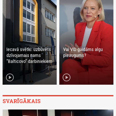
Iecavā svētki: uzbūvēts
Vai VID gaidāms algu
dzīvojamais nams
pieaugums?
"Balticovo" darbiniekiem
play_circle
play_circle
SVARĪGĀKAIS