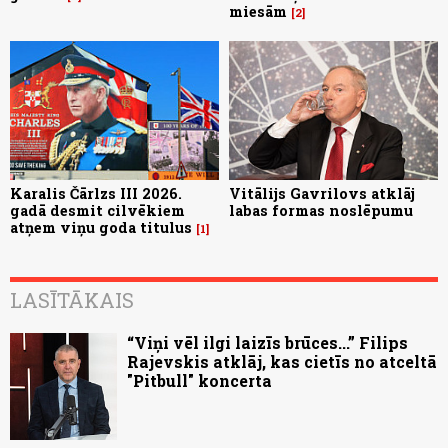
miesām
2
Karalis Čārlzs III 2026.
Vitālijs Gavrilovs atklāj
gadā desmit cilvēkiem
labas formas noslēpumu
atņem viņu goda titulus
1
LASĪTĀKAIS
“Viņi vēl ilgi laizīs brūces...” Filips
Rajevskis atklāj, kas cietīs no atceltā
"Pitbull" koncerta