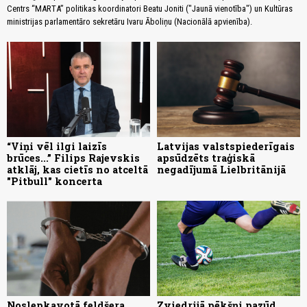
Centrs “MARTA” politikas koordinatori Beatu Joniti ("Jaunā vienotība") un Kultūras
ministrijas parlamentāro sekretāru Ivaru Āboliņu (Nacionālā apvienība).
“Viņi vēl ilgi laizīs
Latvijas valstspiederīgais
brūces...” Filips Rajevskis
apsūdzēts traģiskā
atklāj, kas cietīs no atceltā
negadījumā Lielbritānijā
"Pitbull" koncerta
Noslepkavotā feldšera
Zviedrijā pēkšņi pazūd