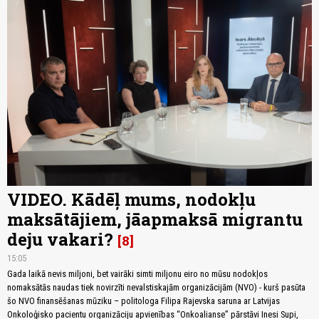
VIDEO. Kādēļ mums, nodokļu
maksātājiem, jāapmaksā migrantu
deju vakari?
8
15:05
Gada laikā nevis miljoni, bet vairāki simti miljonu eiro no mūsu nodokļos
nomaksātās naudas tiek novirzīti nevalstiskajām organizācijām (NVO) - kurš pasūta
šo NVO finansēšanas mūziku – politologa Filipa Rajevska saruna ar Latvijas
Onkoloģisko pacientu organizāciju apvienības “Onkoalianse” pārstāvi Inesi Supi,