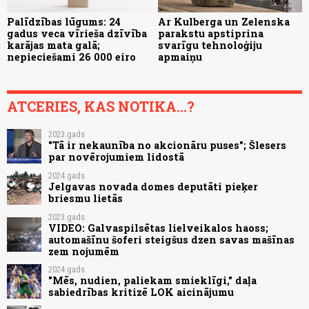
Palīdzības lūgums: 24
Ar Kulberga un Zelenska
gadus veca vīrieša dzīvība
parakstu apstiprina
karājas mata galā;
svarīgu tehnoloģiju
nepieciešami 26 000 eiro
apmaiņu
ATCERIES, KAS NOTIKA...?
2023.gads
"Tā ir nekaunība no akcionāru puses"; Šlesers
par novērojumiem lidostā
2024.gads
Jelgavas novada domes deputāti pieķer
briesmu lietās
2023.gads
VIDEO: Galvaspilsētas lielveikalos haoss;
automašīnu šoferi steigšus dzen savas mašīnas
zem nojumēm
2024.gads
"Mēs, nudien, paliekam smieklīgi," daļa
sabiedrības kritizē LOK aicinājumu