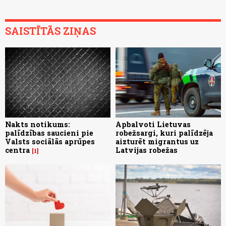
SAISTĪTĀS ZIŅAS
Nakts notikums:
Apbalvoti Lietuvas
palīdzības saucieni pie
robežsargi, kuri palīdzēja
Valsts sociālās aprūpes
aizturēt migrantus uz
centra
Latvijas robežas
1