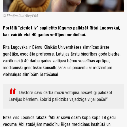
© Elmārs Rudzītis/F64
Portālā "ziedot.lv" puplicēts lūgums palīdzēt Ritai Lugovskai,
kas vairāk ekā 40 gadus veltījusi medicīnai.
Rita Lugovska ir Bērnu Klīnikās Universitātes slimnīcas ārste
ģenētiķe, asociēta profesore, Latvijas ārstu biedrības goda biedre,
vairāk nekā 40 darba gadus veltījusi bērnu veselības aprūpei,
medicīniski ģenētiskai konsultēšanai un pacientu ar iedzimtām
vielmaiņas slimībām ārstēšanai.
Daktere savu darba mūžu veltījusi, nesavtīgi palīdzot
Latvijas bērniem, šobrīd palīdzība vajadzīga viņai pašai.
Ritas vīrs Leonīds raksta: “Abi ar sievu esam kopā kopš 18 gadu
vecuma. Abi studējām medicīnu Rīgas medicīnas institūtā un