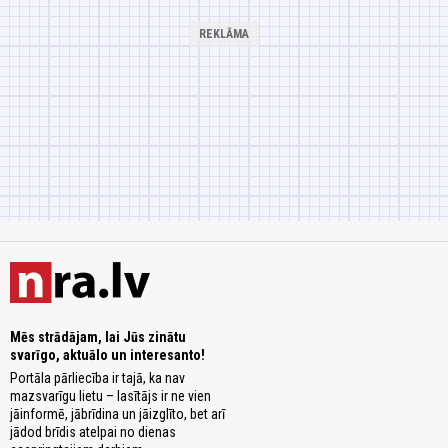
Mēs strādājam, lai Jūs zinātu
svarīgo, aktuālo un interesanto!
Portāla pārliecība ir tajā, ka nav
mazsvarīgu lietu – lasītājs ir ne vien
jāinformē, jābrīdina un jāizglīto, bet arī
jādod brīdis atelpai no dienas