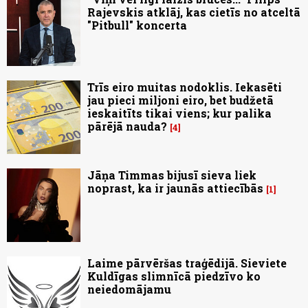
Rajevskis atklāj, kas cietīs no atceltā
"Pitbull" koncerta
Trīs eiro muitas nodoklis. Iekasēti
jau pieci miljoni eiro, bet budžetā
ieskaitīts tikai viens; kur palika
pārējā nauda?
4
Jāņa Timmas bijusī sieva liek
noprast, ka ir jaunās attiecībās
1
Laime pārvēršas traģēdijā. Sieviete
Kuldīgas slimnīcā piedzīvo ko
neiedomājamu