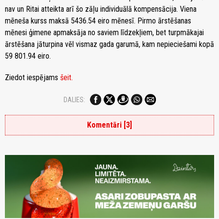
nav un Ritai atteikta arī šo zāļu individuālā kompensācija. Viena
mēneša kurss maksā 5436.54 eiro mēnesī. Pirmo ārstēšanas
mēnesi ģimene apmaksāja no saviem līdzekļiem, bet turpmākajai
ārstēšana jāturpina vēl vismaz gada garumā, kam nepieciešami kopā
59 801.94 eiro.
Ziedot iespējams
šeit.
DALIES:
Komentāri [3]