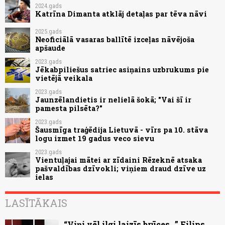
2024.gads
Katrīna Dimanta atklāj detaļas par tēva nāvi
2025.gads
Neoficiālā vasaras ballītē izceļas nāvējoša
apšaude
2023.gads
Jēkabpiliešus satriec asiņains uzbrukums pie
vietējā veikala
2023.gads
Jaunzēlandietis ir nelielā šokā; "Vai šī ir
pamesta pilsēta?"
2023.gads
Šausmīga traģēdija Lietuvā - vīrs pa 10. stāva
logu izmet 19 gadus veco sievu
2023.gads
Vientuļajai mātei ar zīdaini Rēzeknē atsaka
pašvaldības dzīvokli; viņiem draud dzīve uz
ielas
LASĪTĀKAIS
“Viņi vēl ilgi laizīs brūces...” Filips