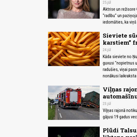
25.jūl
Aktrise un režisore 
"radību" un paziņoja
iedomāties, ka viņš 
Sieviete sū
karstiem” f
24.jūl
Kāda sieviete no Ņu
guvusi "nopietnus
radušies, viņai pasni
nonākusi laikraksta
Viļņas rajo
automašīn
23.jūl
Viļņas rajonā notiku
gājusi 19 gadus vec
Plūdi Talsu