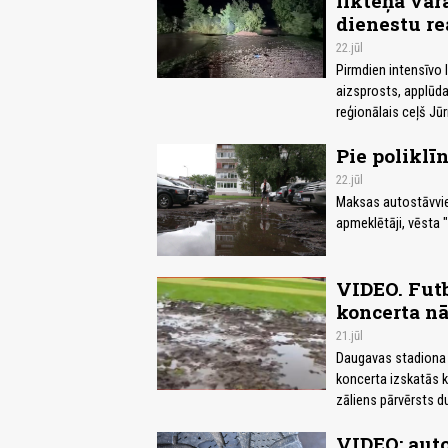
likteņa varā
dienestu re
22.jūl
Pirmdien intensīvo 
aizsprosts, applūda 
reģionālais ceļš Jū
Pie poliklī
22.jūl
Maksas autostāvvietā
apmeklētāji, vēsta 
VIDEO. Futb
koncerta nā
21.jūl
Daugavas stadiona f
koncerta izskatās 
zāliens pārvērsts d
VIDEO: auto