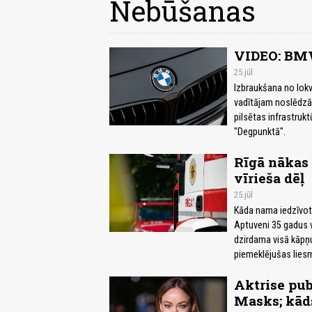
Nebūšanas
VIDEO: BMW 
25.jūl
Izbraukšana no lok
vadītājam noslēdzās
pilsētas infrastruk
"Degpunktā".
Rīgā nākas
vīrieša dēļ
25.jūl
Kāda nama iedzīvotā
Aptuveni 35 gadus ve
dzirdama visā kāpņut
piemeklējušas lies
Aktrise publ
Masks; kāds