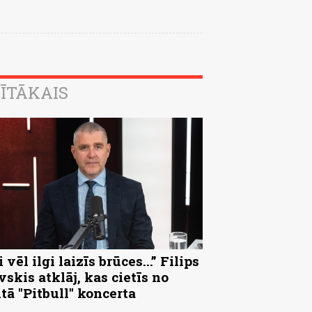
ĪTĀKAIS
 vēl ilgi laizīs brūces...” Filips
vskis atklāj, kas cietīs no
ltā "Pitbull" koncerta