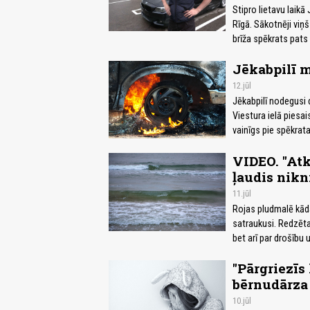
Stipro lietavu laik
Rīgā. Sākotnēji viņš
brīža spēkrats pats 
Jēkabpilī 
12.jūl
Jēkabpilī nodegusi
Viestura ielā piesai
vainīgs pie spēkrat
VIDEO. "Atk
ļaudis nikn
11.jūl
Rojas pludmalē kāda 
satraukusi. Redzētai
bet arī par drošību
"Pārgriezīs
bērnudārza 
10.jūl