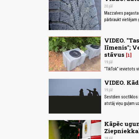
20.jūl
Mazzalves pagasta i
pārbraukt vietējam 
VIDEO. "Tas
līmenis"; V
stāvus
1
19.jūl
"TikTok" ievietots v
VIDEO. Kāds
19.jūl
Sestdien soctīklos iz
atstāj viņu guļam uz
Kāpēc uguns
Ziepniekka
18.jūl