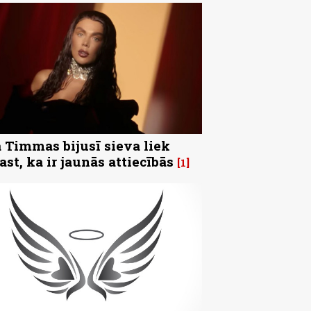
 Timmas bijusī sieva liek
ast, ka ir jaunās attiecībās
1