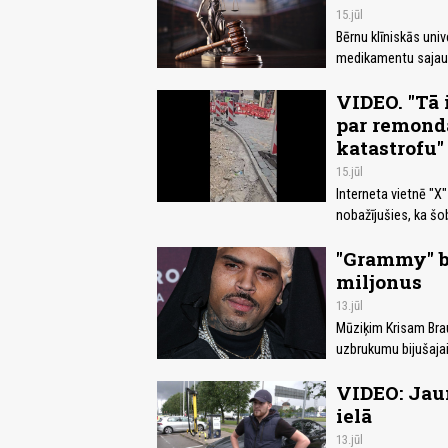
15.jūl
Bērnu klīniskās uni
medikamentu sajauk
VIDEO. "Tā i
par remonda
katastrofu"
15.jūl
Interneta vietnē "X"
nobažījušies, ka šo
"Grammy" b
miljonus
13.jūl
Mūziķim Krisam Bra
uzbrukumu bijušajai
VIDEO: Jaun
ielā
13.jūl