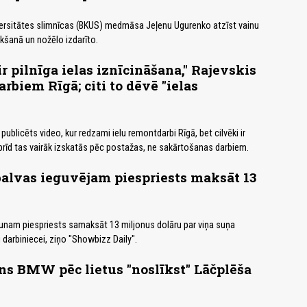
versitātes slimnīcas (BKUS) medmāsa Jeļenu Ugurenko atzīst vainu
šanā un nožēlo izdarīto.
r pilnīga ielas iznīcināšana," Rajevskis
rbiem Rīgā; citi to dēvē "ielas
 publicēts video, kur redzami ielu remontdarbi Rīgā, bet cilvēki ir
brīd tas vairāk izskatās pēc postažas, ne sakārtošanas darbiem.
alvas ieguvējam piespriests maksāt 13
unam piespriests samaksāt 13 miljonus dolāru par viņa suņa
 darbiniecei, ziņo "Showbizz Daily".
s BMW pēc lietus "noslīkst" Lāčplēša