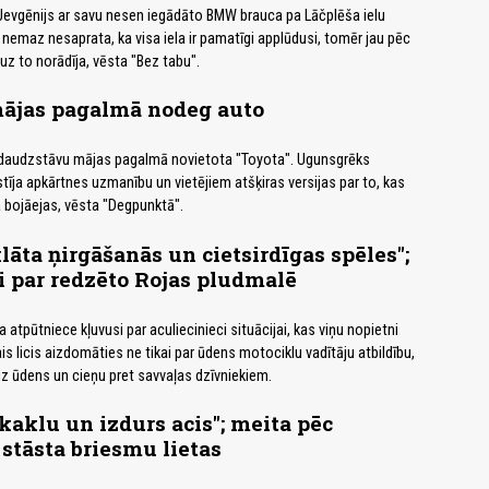
ā Jevgēnijs ar savu nesen iegādāto BMW brauca pa Lāčplēša ielu
 nemaz nesaprata, ka visa iela ir pamatīgi applūdusi, tomēr jau pēc
uz to norādīja, vēsta "Bez tabu".
mājas pagalmā nodeg auto
 daudzstāvu mājas pagalmā novietota "Toyota". Ugunsgrēks
stīja apkārtnes uzmanību un vietējiem atšķiras versijas par to, kas
a bojāejas, vēsta "Degpunktā".
lāta ņirgāšanās un cietsirdīgas spēles";
i par redzēto Rojas pludmalē
atpūtniece kļuvusi par aculiecinieci situācijai, kas viņu nopietni
s licis aizdomāties ne tikai par ūdens motociklu vadītāju atbildību,
 uz ūdens un cieņu pret savvaļas dzīvniekiem.
 kaklu un izdurs acis"; meita pēc
stāsta briesmu lietas