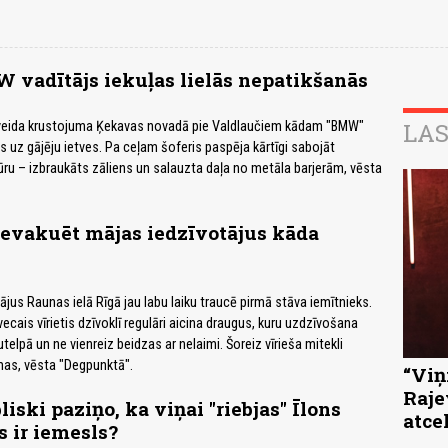
vadītājs iekuļas lielās nepatikšanās
LAS
veida krustojuma Ķekavas novadā pie Valdlaučiem kādam "BMW"
 uz gājēju ietves. Pa ceļam šoferis paspēja kārtīgi sabojāt
tūru – izbraukāts zāliens un salauzta daļa no metāla barjerām, vēsta
 evakuēt mājas iedzīvotājus kāda
jus Raunas ielā Rīgā jau labu laiku traucē pirmā stāva iemītnieks.
cais vīrietis dzīvoklī regulāri aicina draugus, kuru uzdzīvošana
elpā un ne vienreiz beidzas ar nelaimi. Šoreiz vīrieša mitekli
mas, vēsta "Degpunktā".
“Viņi
Raje
iski paziņo, ka viņai "riebjas" Īlons
atce
 ir iemesls?