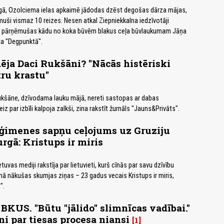
gā, Ozolciema ielas apkaimē jādodas dzēst degošas dārza mājas,
uši vismaz 10 reizes. Nesen atkal Ziepniekkalna iedzīvotāji
as pārņēmušas kādu no koka būvēm blakus ceļa būvlaukumam Jāņa
ta "Degpunktā".
ēja Daci Rukšāni? "Nācās histēriski
tru krastu"
kšāne, dzīvodama lauku mājā, nereti sastopas ar dabas
iz par izbīli kalpoja zalkši, zina rakstīt žurnāls "Jauns&Privāts".
 ģimenes sapņu ceļojums uz Gruziju
rgā: Kristups ir miris
tuvas mediji rakstīja par lietuvieti, kurš cīnās par savu dzīvību
mā nākušas skumjas ziņas – 23 gadus vecais Kristups ir miris,
".
BKUS. "Būtu "jālido" slimnīcas vadībai."
ni par tiesas procesa niansi
1