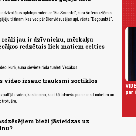
edzīvotājus aplidojis video ar "Kia Sorento", kura šoferis izlēmis
gājēju tiltiņam, kas ved pār Dienvidsusējas upi, vēsta "Degpunktā".
 reāli jau ir dzīvnieku, mērkaķu
ecāķos redzētais liek matiem celties
ideo, kurā jauna sieviete rāda tualeti Vecāķos.
 video izsauc trauksmi soctīklos
VIDE
par 
paltījās video, kas liecina, ka it kā latviešu puisis iesit indietim un
 trotuāra.
dzēsējiem bieži jāsteidzas uz
lnu?