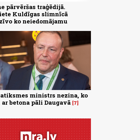
e pārvēršas traģēdijā.
iete Kuldīgas slimnīcā
zīvo ko neiedomājamu
satiksmes ministrs nezina, ko
t ar betona pāli Daugavā
7