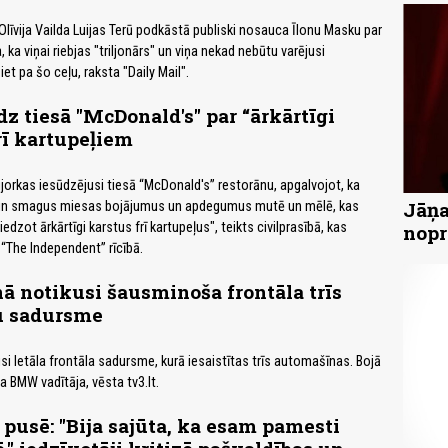
Olīvija Vailda Luijas Terū podkāstā publiski nosauca Īlonu Masku par
, ka viņai riebjas "triljonārs" un viņa nekad nebūtu varējusi
iet pa šo ceļu, raksta "Daily Mail".
dz tiesā "McDonald's" par “ārkārtīgi
rī kartupeļiem
jorkas iesūdzējusi tiesā “McDonald's” restorānu, apgalvojot, ka
Jāņa
 un smagus miesas bojājumus un apdegumus mutē un mēlē, kas
edzot ārkārtīgi karstus frī kartupeļus", teikts civilprasībā, kas
nopr
 “The Independent” rīcībā.
nā notikusi šausminoša frontāla trīs
u sadursme
si letāla frontāla sadursme, kurā iesaistītas trīs automašīnas. Bojā
a BMW vadītāja, vēsta tv3.lt.
 pusē: "Bija sajūta, ka esam pamesti