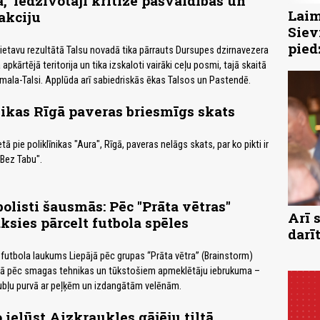
," iedzīvotāji kritizē pašvaldības un
Laim
akciju
Siev
pied
lietavu rezultātā Talsu novadā tika pārrauts Dursupes dzirnavezera
apkārtējā teritorija un tika izskaloti vairāki ceļu posmi, tajā skaitā
rmala-Talsi. Applūda arī sabiedriskās ēkas Talsos un Pastendē.
nikas Rīgā paveras briesmīgs skats
 pie poliklīnikas "Aura", Rīgā, paveras nelāgs skats, par ko pikti ir
"Bez Tabu".
olisti šausmās: Pēc "Prāta vētras"
Arī 
ksies pārcelt futbola spēles
darī
utbola laukums Liepājā pēc grupas “Prāta vētra” (Brainstorm)
kā pēc smagas tehnikas un tūkstošiem apmeklētāju iebrukuma –
ubļu purvā ar peļķēm un izdangātām velēnām.
 ielūst Aizkraukles gājēju tiltā