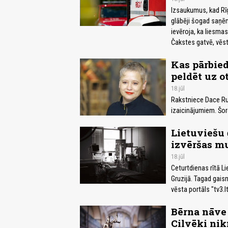
Izsaukumus, kad Rī
glābēji šogad saņēm
ievēroja, ka liesm
Čakstes gatvē, vēs
Kas pārbied
peldēt uz o
18.jūl
Rakstniece Dace Ru
izaicinājumiem. Šore
Lietuviešu
izvēršas mu
18.jūl
Ceturtdienas rītā Lie
Gruzijā. Tagad gais
vēsta portāls "tv3.lt
Bērna nāve 
Cilvēki nik